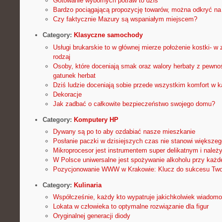
Gotowanie wybornych potraw to dziś
Bardzo pociągającą propozycję towarów, można odkryć na 
Czy faktycznie Mazury są wspaniałym miejscem?
Category:
Klasyczne samochody
Usługi brukarskie to w głównej mierze położenie kostki- w z
rodzaj
Osoby, które doceniają smak oraz walory herbaty z pewno
gatunek herbat
Dziś ludzie doceniają sobie przede wszystkim komfort w k
Dekoracje
Jak zadbać o całkowite bezpieczeństwo swojego domu?
Category:
Komputery HP
Dywany są po to aby ozdabiać nasze mieszkanie
Posłanie paczki w dzisiejszych czas nie stanowi większeg
Mikroprocesor jest instrumentem super delikatnym i należ
W Polsce uniwersalne jest spożywanie alkoholu przy każde
Pozycjonowanie WWW w Krakowie: Klucz do sukcesu Twoj
Category:
Kulinaria
Współcześnie, każdy kto wypatruje jakichkolwiek wiadomo
Lokata w człowieka to optymalne rozwiązanie dla figur
Oryginalnej generacji diody