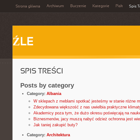
Archiwum
Buczenie
Kategorie
Pisk
Strona główna
Spis T
ŹLE
SPIS TREŚCI
Posts by category
Category:
Albania
W sklepach z meblami spotkać jesteśmy w stanie różne m
Zdecydowana większość z nas uwielbia praktyczne klimat
Akademicy poza tym, że dużo okresu poświęcają na nauk
Biznesmenów, jacy muszą nabyć odzież ochronna jest wie
Jak taniej zakupić buty?
Category:
Architektura