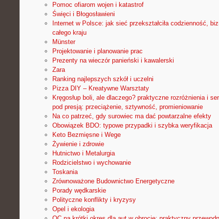
Pomoc ofiarom wojen i katastrof
Święci i Błogosławieni
Internet w Polsce: jak sieć przekształciła codzienność, bi
całego kraju
Münster
Projektowanie i planowanie prac
Prezenty na wieczór panieński i kawalerski
Zara
Ranking najlepszych szkół i uczelni
Pizza DIY – Kreatywne Warsztaty
Kręgosłup boli, ale dlaczego? praktyczne rozróżnienia i se
pod presją: przeciążenie, sztywność, promieniowanie
Na co patrzeć, gdy surowiec ma dać powtarzalne efekty
Obowiązek BDO: typowe przypadki i szybka weryfikacja
Keto Bezmięsne i Wege
Żywienie i zdrowie
Hutnictwo i Metalurgia
Rodzicielstwo i wychowanie
Toskania
Zrównoważone Budownictwo Energetyczne
Porady wędkarskie
Polityczne konflikty i kryzysy
Opel i ekologia
OC na krótki okres dla aut w obrocie: praktyczny przewod