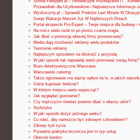
Strona Filetypes.pl – Innowacyjne Rozwiązania IT , Konwer
Przewodniki dla Użytkowników i Najświeższe Informacje z
Wyskoczmy.pl – Sprawdź Podróże Last Minute W Okazyjn
Swoje Wakacje Marzeń Już W Najbliższych Dniach
Portal ekspercki Pro-Expert – Twoje miejsce dla budowy i
Na rzecz wielu osób to po prostu czarna magia
Jak dbać o promocję własnej firmy przewozowej?
Media dają możliwość reklamy wielu produktów
Tworzenie reklamy
Najlepszym sposobem na bliskość z przyrodą
W jaki sposób tak naprawdę warto promować swoją firmę?
Biuro detektywistyczne Warszawa
Warszawski catering
Także ogrzewanie ma ważny wpływ na to, w jakich warun
Gdzie kupować bieliznę?
W którym miejscu warto wypocząć?
Jak wyglądać gustownie?
Czy mężczyźni również powinni dbać o własny ubiór?
Stylistyka
W jaki sposób dożyć późnego wieku?
Co robić, aby nareszcie być zdrowym człowiekiem?
Zdrowy tryb życia
Prywatna praktyka lecznicza jest to typ usług
Obecnie bardzo