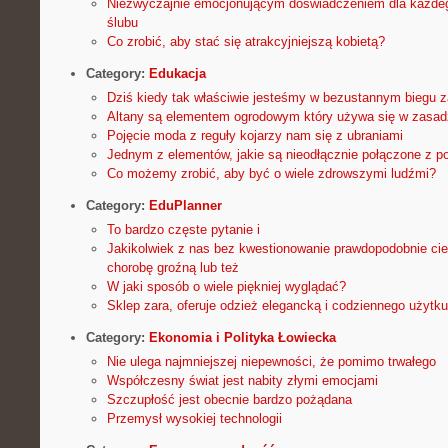
Niezwyczajnie emocjonującym doświadczeniem dla każdego
ślubu
Co zrobić, aby stać się atrakcyjniejszą kobietą?
Category:
Edukacja
Dziś kiedy tak właściwie jesteśmy w bezustannym biegu 
Altany są elementem ogrodowym który używa się w zasad
Pojęcie moda z reguły kojarzy nam się z ubraniami
Jednym z elementów, jakie są nieodłącznie połączone z 
Co możemy zrobić, aby być o wiele zdrowszymi ludźmi?
Category:
EduPlanner
To bardzo częste pytanie i
Jakikolwiek z nas bez kwestionowanie prawdopodobnie cie
chorobę groźną lub też
W jaki sposób o wiele piękniej wyglądać?
Sklep zara, oferuje odzież elegancką i codziennego użytku
Category:
Ekonomia i Polityka Łowiecka
Nie ulega najmniejszej niepewności, że pomimo trwałego
Współczesny świat jest nabity złymi emocjami
Szczupłość jest obecnie bardzo pożądana
Przemysł wysokiej technologii