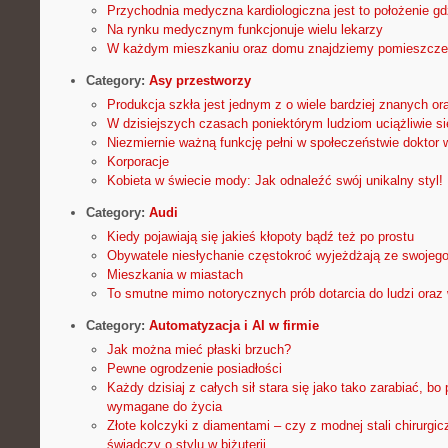
Przychodnia medyczna kardiologiczna jest to położenie gd
Na rynku medycznym funkcjonuje wielu lekarzy
W każdym mieszkaniu oraz domu znajdziemy pomieszcze
Category:
Asy przestworzy
Produkcja szkła jest jednym z o wiele bardziej znanych o
W dzisiejszych czasach poniektórym ludziom uciążliwie si
Niezmiernie ważną funkcję pełni w społeczeństwie doktor 
Korporacje
Kobieta w świecie mody: Jak odnaleźć swój unikalny styl!
Category:
Audi
Kiedy pojawiają się jakieś kłopoty bądź też po prostu
Obywatele niesłychanie częstokroć wyjeżdżają ze swojeg
Mieszkania w miastach
To smutne mimo notorycznych prób dotarcia do ludzi ora
Category:
Automatyzacja i AI w firmie
Jak można mieć płaski brzuch?
Pewne ogrodzenie posiadłości
Każdy dzisiaj z całych sił stara się jako tako zarabiać, bo
wymagane do życia
Złote kolczyki z diamentami – czy z modnej stali chirurgic
świadczy o stylu w biżuterii