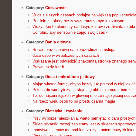
Category:
Ciekawostki
W dzisiejszych czasach bodajże największą popularności
Portfele ze skóry nie zawsze muszą być kosztowne
Wszystkie te elementy są dosyć kultowe ze Świata sztuki
Co robić, aby sensownie zająć swój czas?
Category:
Dania główne
Serwis oraz naprawa są nieraz wliczoną usługą
dużo osób w współczesnych czasach
Wskazane jest odwiedzić znakomitą stronkę znanego serw
Prawo jazdy kat b
Category:
Dieta i mikrobiom jelitowy
Mając własną formę, chyba każdy już przeżył w niej jakieś
Pełen zdrowia tryb życia staje się aktualnie coraz bardziej
To, co najcenniejsze i w głównej mierze najczęściej dostrz
Na rzecz wielu osób to po prostu czarna magia
Category:
Dietetyka i żywienie
Przy wyborze mieszkania, warto pamiętać o paru prostych
Sklep piłkarski raczej zabierany jest w sklepach sportowy
mnóstwo sklepów ma problem z uzyskaniem nowych klien
Wiedeń – perła Europy