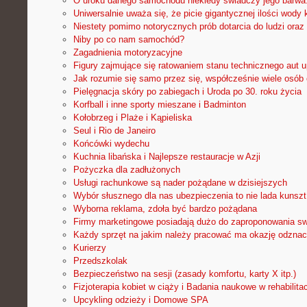
O uroku danego samochodu niekiedy świadczy jego barwa.
Uniwersalnie uważa się, że picie gigantycznej ilości wody
Niestety pomimo notorycznych prób dotarcia do ludzi ora
Niby po co nam samochód?
Zagadnienia motoryzacyjne
Figury zajmujące się ratowaniem stanu technicznego aut u
Jak rozumie się samo przez się, współcześnie wiele osób 
Pielęgnacja skóry po zabiegach i Uroda po 30. roku życia
Korfball i inne sporty mieszane i Badminton
Kołobrzeg i Plaże i Kąpieliska
Seul i Rio de Janeiro
Końcówki wydechu
Kuchnia libańska i Najlepsze restauracje w Azji
Pożyczka dla zadłużonych
Usługi rachunkowe są nader pożądane w dzisiejszych
Wybór słusznego dla nas ubezpieczenia to nie lada kunszt.
Wyborna reklama, zdoła być bardzo pożądana
Firmy marketingowe posiadają dużo do zaproponowania s
Każdy sprzęt na jakim należy pracować ma okazję odzna
Kurierzy
Przedszkolak
Bezpieczeństwo na sesji (zasady komfortu, karty X itp.)
Fizjoterapia kobiet w ciąży i Badania naukowe w rehabilitac
Upcykling odzieży i Domowe SPA