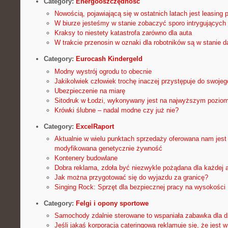
Category:
Energooszczędność
Nowością, pojawiającą się w ostatnich latach jest leasing 
W biurze jesteśmy w stanie zobaczyć sporo intrygujących
Kraksy to niestety katastrofa zarówno dla auta
W trakcie przenosin w oznaki dla robotników są w stanie d
Category:
Eurocash Kindergeld
Modny wystrój ogrodu to obecnie
Jakikolwiek człowiek trochę inaczej przystępuje do swojeg
Ubezpieczenie na miarę
Sitodruk w Łodzi, wykonywany jest na najwyższym poziom
Krówki ślubne – nadal modne czy już nie?
Category:
ExcelRaport
Aktualnie w wielu punktach sprzedaży oferowana nam jes
modyfikowana genetycznie żywność
Kontenery budowlane
Dobra reklama, zdoła być niezwykle pożądana dla każdej 
Jak można przygotować się do wyjazdu za granicę?
Singing Rock: Sprzęt dla bezpiecznej pracy na wysokości
Category:
Felgi i opony sportowe
Samochody zdalnie sterowane to wspaniała zabawka dla d
Jeśli jakaś korporacja cateringowa reklamuje się, że jest w