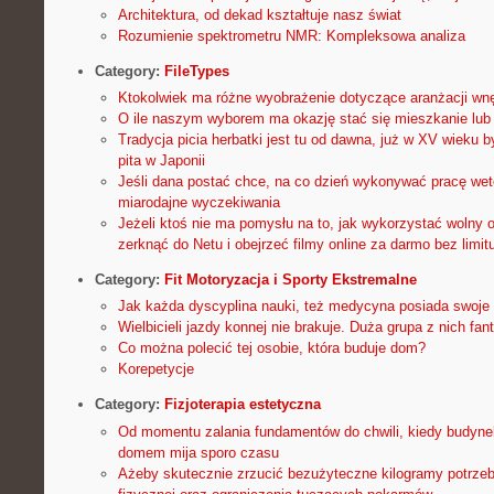
Architektura, od dekad kształtuje nasz świat
Rozumienie spektrometru NMR: Kompleksowa analiza
Category:
FileTypes
Ktokolwiek ma różne wyobrażenie dotyczące aranżacji wn
O ile naszym wyborem ma okazję stać się mieszkanie lub
Tradycja picia herbatki jest tu od dawna, już w XV wieku 
pita w Japonii
Jeśli dana postać chce, na co dzień wykonywać pracę wet
miarodajne wyczekiwania
Jeżeli ktoś nie ma pomysłu na to, jak wykorzystać wolny 
zerknąć do Netu i obejrzeć filmy online za darmo bez limit
Category:
Fit Motoryzacja i Sporty Ekstremalne
Jak każda dyscyplina nauki, też medycyna posiada swoje
Wielbicieli jazdy konnej nie brakuje. Duża grupa z nich fan
Co można polecić tej osobie, która buduje dom?
Korepetycje
Category:
Fizjoterapia estetyczna
Od momentu zalania fundamentów do chwili, kiedy budyne
domem mija sporo czasu
Ażeby skutecznie zrzucić bezużyteczne kilogramy potrzeb