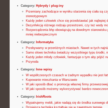
Category:
Hybrydy i plug-iny
Przemiany zachodzące w wyniku starzenia się ciała są cz
stereotypowym
Każdy jeden człowiek chce się przedstawiać jak najlepiej 
Dezynfekcję różnego rodzaju przestrzeni, czy też wody m
Rozporządzenia bhp obowiązują na dowolnym stanowisku p
mniej niebezpiecznym
Category:
Informatyka
Przebywamy w przeróżnych miastach. Nawet w tych najni
Samo słowo technika świadczy wszystkiego typu środki, n
Każdy jeden młody człowiek, fantazjuje o tym aby pójść n
Przyroda
Category:
Inne wpisy
W współczesnych czasach w żadnym wypadku nie jest łat
Kupowanie mieszkania w Warszawie
W jaki sposób dbać o promocję własnej firmy przewozowej
W jaki sposób możemy wykorzystywać bardzo nowoczesne
Category:
IrishRoots
Wypatrujemy mebli, jakie nadają się do środka surowego 
Dzisiejsza technika kształtuje się w zawrotnym tempie