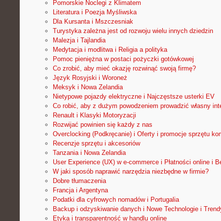
Pomorskie Noclegi z Klimatem
Literatura i Poezja Myśliwska
Dla Kursanta i Mszczesniak
Turystyka zależna jest od rozwoju wielu innych dziedzin
Malezja i Tajlandia
Medytacja i modlitwa i Religia a polityka
Pomoc pieniężna w postaci pożyczki gotówkowej
Co zrobić, aby mieć okazję rozwinąć swoją firmę?
Język Rosyjski i Woroneż
Meksyk i Nowa Zelandia
Nietypowe pojazdy elektryczne i Najczęstsze usterki EV
Co robić, aby z dużym powodzeniem prowadzić własny int
Renault i Klasyki Motoryzacji
Rozwijać powinien się każdy z nas
Overclocking (Podkręcanie) i Oferty i promocje sprzętu k
Recenzje sprzętu i akcesoriów
Tanzania i Nowa Zelandia
User Experience (UX) w e-commerce i Płatności online i 
W jaki sposób naprawić narzędzia niezbędne w firmie?
Dobre tłumaczenia
Francja i Argentyna
Podatki dla cyfrowych nomadów i Portugalia
Backup i odzyskiwanie danych i Nowe Technologie i Trend
Etyka i transparentność w handlu online