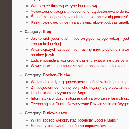
Warto mieć firmową witrynę internetową
Nowoczesne usługi są nieocenione, są dostosowane do ro
Śmierć bliskiej osoby w rodzinie – jak sobie z nią poradzić
Kaski rowerowe, umożliwiają chronić głowę podczas upadku,
Category:
Blog
Jakikolwiek jeden dach – bez względu na jego rodzaj – je
konstrukcji nośnej
W dzisiejszych czasach nie musimy mieć problemu z prz
na obcy język
Ludzie posiadają różnorodne pasje, ciekawią się przeróżn
W wielu kwestiach powiązanych z obliczaniem kalkulacji
Category:
Bochen-Chleba
W niemal każdym gigantycznym mieście w kraju pracują s
Z nadejściem odmiennej pory roku kojarzy się przeważnie 
Uroda, to dar otrzymany od Boga
Informatyka w dużym stopniu ułatwia tworzenie fajnych ur
Technologia w Domu: Nowoczesne Rozwiązania dla Wygod
Category:
Budownictwo
W jaki sposób wykorzystać potencjał Google Maps?
Szukamy ciekawych sposób na naprawę świata