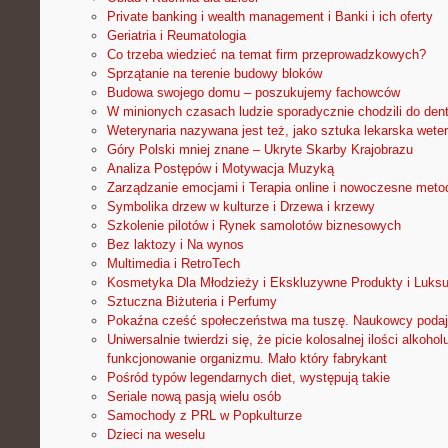
Private banking i wealth management i Banki i ich oferty
Geriatria i Reumatologia
Co trzeba wiedzieć na temat firm przeprowadzkowych?
Sprzątanie na terenie budowy bloków
Budowa swojego domu – poszukujemy fachowców
W minionych czasach ludzie sporadycznie chodzili do den
Weterynaria nazywana jest też, jako sztuka lekarska wetery
Góry Polski mniej znane – Ukryte Skarby Krajobrazu
Analiza Postępów i Motywacja Muzyką
Zarządzanie emocjami i Terapia online i nowoczesne met
Symbolika drzew w kulturze i Drzewa i krzewy
Szkolenie pilotów i Rynek samolotów biznesowych
Bez laktozy i Na wynos
Multimedia i RetroTech
Kosmetyka Dla Młodzieży i Ekskluzywne Produkty i Luks
Sztuczna Biżuteria i Perfumy
Pokaźna cześć społeczeństwa ma tuszę. Naukowcy poda
Uniwersalnie twierdzi się, że picie kolosalnej ilości alkoho
funkcjonowanie organizmu. Mało który fabrykant
Pośród typów legendarnych diet, występują takie
Seriale nową pasją wielu osób
Samochody z PRL w Popkulturze
Dzieci na weselu