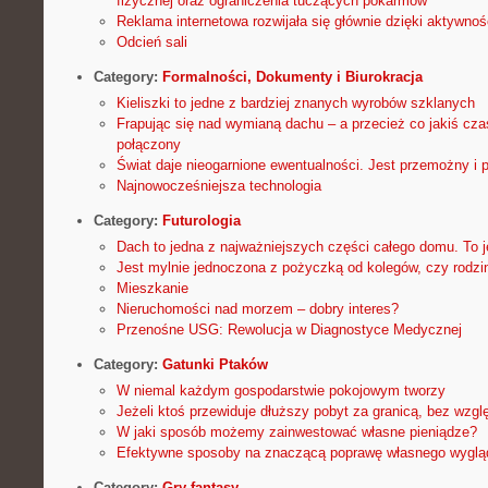
fizycznej oraz ograniczenia tuczących pokarmów
Reklama internetowa rozwijała się głównie dzięki aktywno
Odcień sali
Category:
Formalności, Dokumenty i Biurokracja
Kieliszki to jedne z bardziej znanych wyrobów szklanych
Frapując się nad wymianą dachu – a przecież co jakiś czas
połączony
Świat daje nieogarnione ewentualności. Jest przemożny i 
Najnowocześniejsza technologia
Category:
Futurologia
Dach to jedna z najważniejszych części całego domu. To 
Jest mylnie jednoczona z pożyczką od kolegów, czy rodzi
Mieszkanie
Nieruchomości nad morzem – dobry interes?
Przenośne USG: Rewolucja w Diagnostyce Medycznej
Category:
Gatunki Ptaków
W niemal każdym gospodarstwie pokojowym tworzy
Jeżeli ktoś przewiduje dłuższy pobyt za granicą, bez wzgl
W jaki sposób możemy zainwestować własne pieniądze?
Efektywne sposoby na znaczącą poprawę własnego wyglą
Category:
Gry fantasy