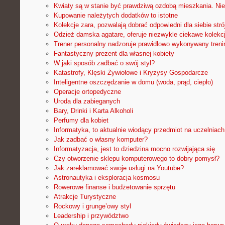
Kwiaty są w stanie być prawdziwą ozdobą mieszkania. Nie
Kupowanie należytych dodatków to istotne
Kolekcje zara, pozwalają dobrać odpowiedni dla siebie stró
Odzież damska agatare, oferuje niezwykle ciekawe kolekc
Trener personalny nadzoruje prawidłowo wykonywany treni
Fantastyczny prezent dla własnej kobiety
W jaki sposób zadbać o swój styl?
Katastrofy, Klęski Żywiołowe i Kryzysy Gospodarcze
Inteligentne oszczędzanie w domu (woda, prąd, ciepło)
Operacje ortopedyczne
Uroda dla zabieganych
Bary, Drinki i Karta Alkoholi
Perfumy dla kobiet
Informatyka, to aktualnie wiodący przedmiot na uczelniach
Jak zadbać o własny komputer?
Informatyzacja, jest to dziedzina mocno rozwijająca się
Czy otworzenie sklepu komputerowego to dobry pomysł?
Jak zareklamować swoje usługi na Youtube?
Astronautyka i eksploracja kosmosu
Rowerowe finanse i budżetowanie sprzętu
Atrakcje Turystyczne
Rockowy i grunge’owy styl
Leadership i przywództwo