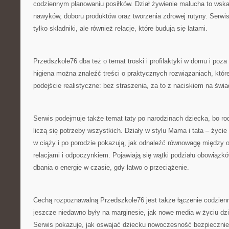
codziennym planowaniu posiłków. Dział żywienie malucha to wsk
nawyków, doboru produktów oraz tworzenia zdrowej rutyny. Serwis 
tylko składniki, ale również relacje, które budują się latami.
Przedszkole76 dba też o temat troski i profilaktyki w domu i poza
higiena można znaleźć treści o praktycznych rozwiązaniach, któr
podejście realistyczne: bez straszenia, za to z naciskiem na św
Serwis podejmuje także temat taty po narodzinach dziecka, bo ro
liczą się potrzeby wszystkich. Działy w stylu Mama i tata – życ
w ciąży i po porodzie pokazują, jak odnaleźć równowagę między 
relacjami i odpoczynkiem. Pojawiają się wątki podziału obowiązk
dbania o energię w czasie, gdy łatwo o przeciążenie.
Cechą rozpoznawalną Przedszkole76 jest także łączenie codzienn
jeszcze niedawno były na marginesie, jak nowe media w życiu dz
Serwis pokazuje, jak oswajać dziecku nowoczesność bezpieczni