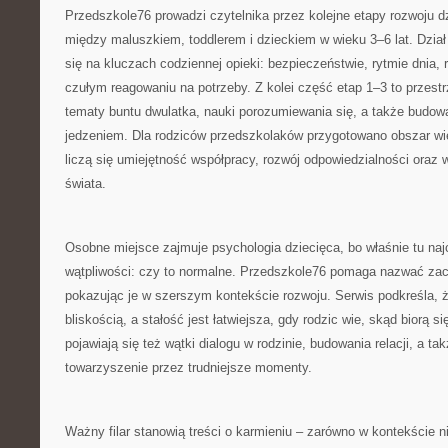
Przedszkole76 prowadzi czytelnika przez kolejne etapy rozwoju d
między maluszkiem, toddlerem i dzieckiem w wieku 3–6 lat. Dział
się na kluczach codziennej opieki: bezpieczeństwie, rytmie dnia, 
czułym reagowaniu na potrzeby. Z kolei część etap 1–3 to przestr
tematy buntu dwulatka, nauki porozumiewania się, a także budo
jedzeniem. Dla rodziców przedszkolaków przygotowano obszar wi
liczą się umiejętność współpracy, rozwój odpowiedzialności oraz 
świata.
Osobne miejsce zajmuje psychologia dziecięca, bo właśnie tu najc
wątpliwości: czy to normalne. Przedszkole76 pomaga nazwać zac
pokazując je w szerszym kontekście rozwoju. Serwis podkreśla, ż
bliskością, a stałość jest łatwiejsza, gdy rodzic wie, skąd biorą 
pojawiają się też wątki dialogu w rodzinie, budowania relacji, a 
towarzyszenie przez trudniejsze momenty.
Ważny filar stanowią treści o karmieniu – zarówno w kontekście n