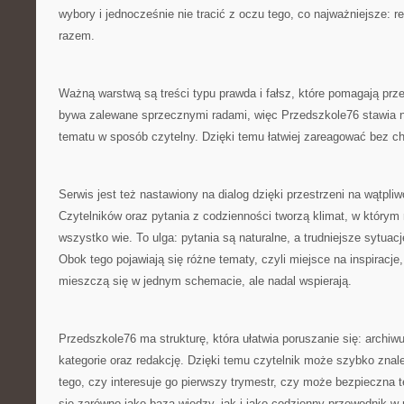
wybory i jednocześnie nie tracić z oczu tego, co najważniejsze: r
razem.
Ważną warstwą są treści typu prawda i fałsz, które pomagają prze
bywa zalewane sprzecznymi radami, więc Przedszkole76 stawia n
tematu w sposób czytelny. Dzięki temu łatwiej zareagować bez cha
Serwis jest też nastawiony na dialog dzięki przestrzeni na wątpliw
Czytelników oraz pytania z codzienności tworzą klimat, w którym 
wszystko wie. To ulga: pytania są naturalne, a trudniejsze sytuac
Obok tego pojawiają się różne tematy, czyli miejsce na inspiracje, r
mieszczą się w jednym schemacie, ale nadal wspierają.
Przedszkole76 ma strukturę, która ułatwia poruszanie się: archiw
kategorie oraz redakcję. Dzięki temu czytelnik może szybko znal
tego, czy interesuje go pierwszy trymestr, czy może bezpieczna 
się zarówno jako baza wiedzy, jak i jako codzienny przewodnik w 