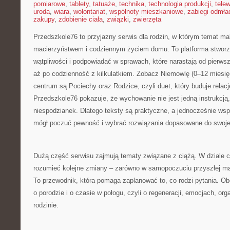
pomiarowe
,
tablety
,
tatuaże
,
technika
,
technologia produkcji
,
telew
uroda
,
wiara
,
wolontariat
,
wspólnoty mieszkaniowe
,
zabiegi odmła
zakupy
,
zdobienie ciała
,
związki
,
zwierzęta
Przedszkole76 to przyjazny serwis dla rodzin, w którym temat ma
macierzyństwem i codziennym życiem domu. To platforma stworz
wątpliwości i podpowiadać w sprawach, które narastają od pierw
aż po codzienność z kilkulatkiem. Zobacz Niemowlę (0–12 miesię
centrum są Pociechy oraz Rodzice, czyli duet, który buduje relac
Przedszkole76 pokazuje, że wychowanie nie jest jedną instrukcją
niespodzianek. Dlatego teksty są praktyczne, a jednocześnie wspi
mógł poczuć pewność i wybrać rozwiązania dopasowane do swojej
Dużą część serwisu zajmują tematy związane z ciążą. W dziale 
rozumieć kolejne zmiany – zarówno w samopoczuciu przyszłej mam
To przewodnik, która pomaga zaplanować to, co rodzi pytania. Obo
o porodzie i o czasie w połogu, czyli o regeneracji, emocjach, org
rodzinie.