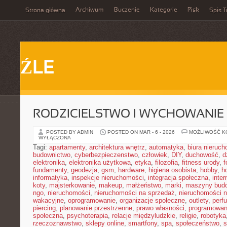
Archiwum
Buczenie
Kategorie
Pisk
Strona główna
Spis T
ŹLE
RODZICIELSTWO I WYCHOWANIE
POSTED BY ADMIN
POSTED ON MAR - 6 - 2026
MOŻLIWOŚĆ 
WYŁĄCZONA
Tagi:
apartamenty
,
architektura wnętrz
,
automatyka
,
biura nieruc
budownictwo
,
cyberbezpieczenstwo
,
człowiek
,
DIY
,
duchowość
,
d
elektronika
,
elektronika użytkowa
,
etyka
,
filozofia
,
fitness urody
,
f
fundamenty
,
geodezja
,
gsm
,
hardware
,
higiena osobista
,
hobby
,
h
informatyka
,
inspekcje nieruchomości
,
integracja społeczna
,
inter
koty
,
majsterkowanie
,
makeup
,
małżeństwo
,
marki
,
maszyny bud
ngo
,
nieruchomości
,
nieruchomości na sprzedaż
,
nieruchomości 
wakacyjne
,
oprogramowanie
,
organizacje społeczne
,
outlety
,
perf
piercing
,
planowanie przestrzenne
,
prawo własności
,
programowan
społeczna
,
psychoterapia
,
relacje międzyludzkie
,
religie
,
robotyka
rzeczoznawstwo
,
sklepy online
,
smartfony
,
spa
,
społeczeństwo
,
s