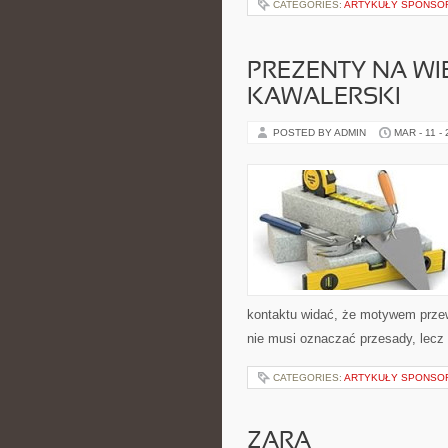
CATEGORIES:
ARTYKUŁY SPONS
PREZENTY NA WI
KAWALERSKI
POSTED BY ADMIN
MAR - 11 -
kontaktu widać, że motywem przewo
nie musi oznaczać przesady, lecz 
CATEGORIES:
ARTYKUŁY SPONS
ZARA