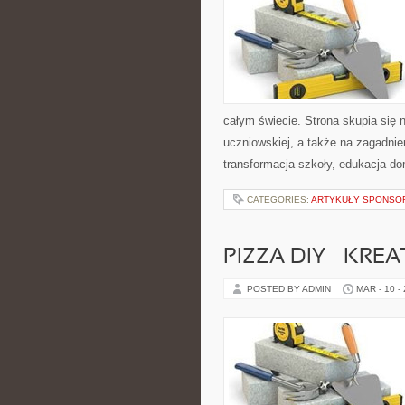
całym świecie. Strona skupia się
uczniowskiej, a także na zagadnie
transformacja szkoły, edukacja d
CATEGORIES:
ARTYKUŁY SPONS
PIZZA DIY – KR
POSTED BY ADMIN
MAR - 10 -