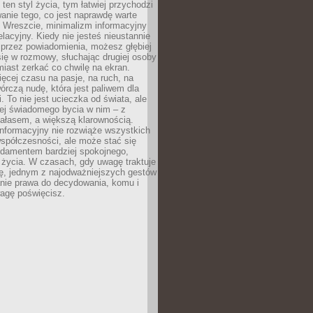
 ten styl życia, tym łatwiej przychodzi
anie tego, co jest naprawdę warte
. Wreszcie, minimalizm informacyjny
lacyjny. Kiedy nie jesteś nieustannie
 przez powiadomienia, możesz głębiej
ię w rozmowy, słuchając drugiej osoby
iast zerkać co chwilę na ekran.
ęcej czasu na pasje, na ruch, na
wórczą nudę, która jest paliwem dla
. To nie jest ucieczka od świata, ale
iej świadomego bycia w nim – z
ałasem, a większą klarownością.
nformacyjny nie rozwiąże wszystkich
spółczesności, ale może stać się
ndamentem bardziej spokojnego,
życia. W czasach, gdy uwagę traktuje
tę, jednym z najodważniejszych gestów
anie prawa do decydowania, komu i
agę poświęcisz.