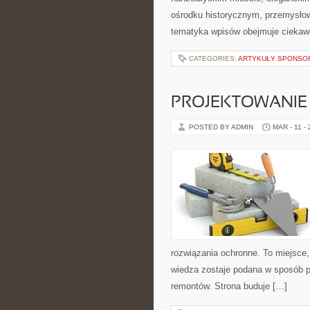
ośrodku historycznym, przemysłow
tematyka wpisów obejmuje ciekawe 
CATEGORIES:
ARTYKUŁY SPONS
PROJEKTOWANIE 
POSTED BY ADMIN
MAR - 11 -
rozwiązania ochronne. To miejsce,
wiedza zostaje podana w sposób p
remontów. Strona buduje […]