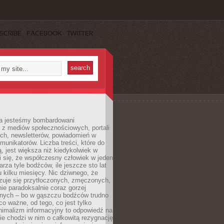
SCRIBE
FACEBOOK
TWITTER
a jesteśmy bombardowani
 z mediów społecznościowych, portali
ych, newsletterów, powiadomień w
omunikatorów. Liczba treści, które do
ą, jest większa niż kiedykolwiek w
wi się, że współczesny człowiek w jeden
arza tyle bodźców, ile jeszcze sto lat
 kilku miesięcy. Nic dziwnego, że
zuje się przytłoczonych, zmęczonych,
ie paradoksalnie coraz gorzej
nych – bo w gąszczu bodźców trudno
 co ważne, od tego, co jest tylko
nimalizm informacyjny to odpowiedź na
ie chodzi w nim o całkowitą rezygnację