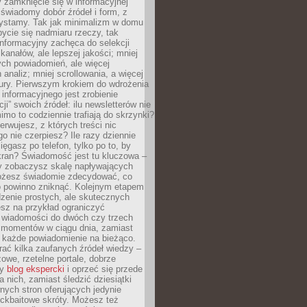
 zamknięcie się w informacyjnej
 świadomy dobór źródeł i form, z
zystamy. Tak jak minimalizm w domu
ycie się nadmiaru rzeczy, tak
nformacyjny zachęca do selekcji
 kanałów, ale lepszej jakości; mniej
ch powiadomień, ale więcej
 analiz; mniej scrollowania, a więcej
tury. Pierwszym krokiem do wdrożenia
informacyjnego jest zrobienie
ji” swoich źródeł: ilu newsletterów nie
imo to codziennie trafiają do skrzynki?
bserwujesz, z których treści nic
o nie czerpiesz? Ile razy dziennie
ięgasz po telefon, tylko po to, by
kran? Świadomość jest tu kluczowa –
dy zobaczysz skalę napływających
żesz świadomie zdecydować, co
co powinno zniknąć. Kolejnym etapem
zenie prostych, ale skutecznych
sz na przykład ograniczyć
 wiadomości do dwóch czy trzech
 momentów w ciągu dnia, zamiast
 każde powiadomienie na bieżąco.
ać kilka zaufanych źródeł wiedzy –
żowe, rzetelne portale, dobrze
ny
blog ekspercki
i oprzeć się przede
 nich, zamiast śledzić dziesiątki
ych stron oferujących jedynie
lickbaitowe skróty. Możesz też