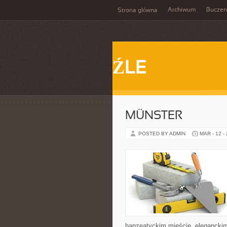
Archiwum
Buczen
Strona główna
ŹLE
MÜNSTER
POSTED BY ADMIN
MAR - 12 -
hanzeatyckim mieście, eleganckim