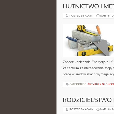
HUTNICTWO I ME
POSTED BY ADMIN
MAR - 8 - 
Zobacz koniecznie Energetyka i S
W centrum zainteresowania stoją f
pracę w środowiskach wymagającyc
CATEGORIES:
ARTYKUŁY SPONS
RODZICIELSTWO
POSTED BY ADMIN
MAR - 6 - 