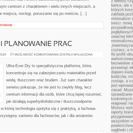
z wiedzy czy
bańce, ale o
ym centrum z charakterem i wielu innych miejscach, a
których kor
miejsca, noclegi, poruszanie się po mieście, […]
zakłada pozb
minimalizm i
treści: mniej
OROWANE
przypadkowy
pogłębionych
uważnej lek
minimalizmu 
I PLANOWANIE PRAC
„inwentaryzac
czytasz, a m
Ile profili o
PROJEKTOWANIE
 2026
MOŻLIWOŚĆ KOMENTOWANIA
ZOSTAŁA WYŁĄCZONA
I
wartościoweg
PLANOWANIE
bezwiednie s
PRAC
Ultra-Ever Dry to specjalistyczna platforma, która
przewinąć e
dopiero kie
koncentruje się na zabezpieczaniu materiałów przed
bodźców, mo
wodą, tłuszczem oraz brudem. Już sam charakter
zostaje, a 
jest wprowad
serwisu pokazuje, że nie jest to zwykły blog, lecz
zasad. Może
centrum informacji dla osób, które chcą lepiej rozumieć,
sprawdzanie
konkretnych
jak działają superhydrofobiczne i tłuszczoodporne
reagować na
Możesz wybr
 w której technologia spotyka się z praktyką, a fachowa
raporty bran
rzystępny zarówno dla fachowców, jak i dla amatorów
przygotowa
wszystkim na
powierzchown
nagłówki i c