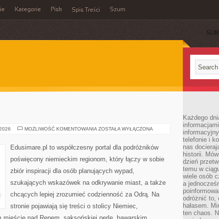
ie
Kategorie
Pisk
Szum
Spis Treści
SUB
Każdego dni
informacjami
MÜNSTER
 2026
MOŻLIWOŚĆ KOMENTOWANIA
ZOSTAŁA WYŁĄCZONA
informacyjn
telefonie i k
nas docieraj
Edusimare.pl to współczesny portal dla podróżników
historii. Mó
poświęcony niemieckim regionom, który łączy w sobie
dzień przetw
temu w ciągu
zbiór inspiracji dla osób planujących wypad,
wiele osób c
szukających wskazówek na odkrywanie miast, a także
a jednocześn
poinformowa
chcących lepiej zrozumieć codzienność za Odrą. Na
odróżnić to,
hałasem. Mi
stronie pojawiają się treści o stolicy Niemiec,
ten chaos. N
 mieście nad Renem, saksońskiej perle, bawarskim