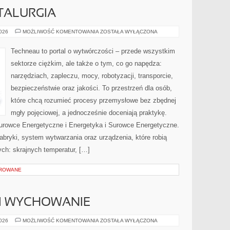
TALURGIA
HUTNICTWO
2026
MOŻLIWOŚĆ KOMENTOWANIA
ZOSTAŁA WYŁĄCZONA
I
METALURGIA
Techneau to portal o wytwórczości – przede wszystkim
sektorze ciężkim, ale także o tym, co go napędza:
narzędziach, zapleczu, mocy, robotyzacji, transporcie,
bezpieczeństwie oraz jakości. To przestrzeń dla osób,
które chcą rozumieć procesy przemysłowe bez zbędnej
mgły pojęciowej, a jednocześnie doceniają praktykę.
urowce Energetyczne i Energetyka i Surowce Energetyczne.
abryki, system wytwarzania oraz urządzenia, które robią
h: skrajnych temperatur, […]
OROWANE
 I WYCHOWANIE
RODZICIELSTWO
2026
MOŻLIWOŚĆ KOMENTOWANIA
ZOSTAŁA WYŁĄCZONA
I