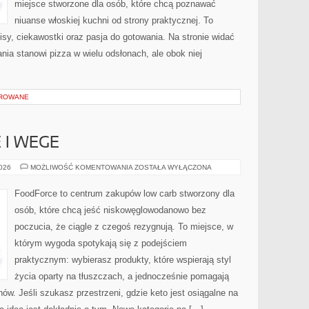
miejsce stworzone dla osób, które chcą poznawać
niuanse włoskiej kuchni od strony praktycznej. To
isy, ciekawostki oraz pasja do gotowania. Na stronie widać
nia stanowi pizza w wielu odsłonach, ale obok niej
OROWANE
 I WEGE
KETO
2026
MOŻLIWOŚĆ KOMENTOWANIA
ZOSTAŁA WYŁĄCZONA
BEZMIĘSNE
I
WEGE
FoodForce to centrum zakupów low carb stworzony dla
osób, które chcą jeść niskowęglowodanowo bez
poczucia, że ciągle z czegoś rezygnują. To miejsce, w
którym wygoda spotykają się z podejściem
praktycznym: wybierasz produkty, które wspierają styl
życia oparty na tłuszczach, a jednocześnie pomagają
w. Jeśli szukasz przestrzeni, gdzie keto jest osiągalne na