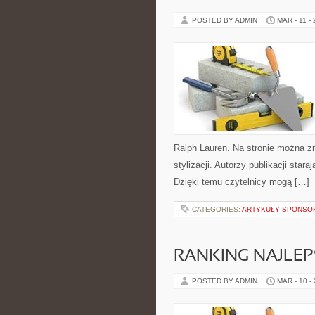
POSTED BY ADMIN
MAR - 11 -
Ralph Lauren. Na stronie można zn
stylizacji. Autorzy publikacji star
Dzięki temu czytelnicy mogą […]
CATEGORIES:
ARTYKUŁY SPONS
RANKING NAJLEP
POSTED BY ADMIN
MAR - 10 -