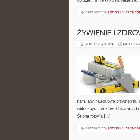
co dzień, a nie tylko na papierze,
CATEGORIES:
ARTYKUŁY SPONS
ŻYWIENIE I ZDRO
POSTED BY ADMIN
MAR - 8 - 
nam, aby nauka była przystępna, 
widocznych efektów. Ciekawe adre
Strona rozwija […]
CATEGORIES:
ARTYKUŁY SPONS