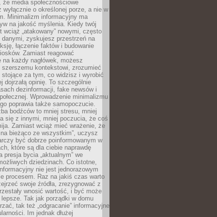
 że media społecznościowe
wyłącznie o określonej porze, a nie w
ym. Minimalizm informacyjny ma
yw na jakość myślenia. Kiedy twój
st wciąż „atakowany” nowymi, często
 danymi, zyskujesz przestrzeń na
eksję, łączenie faktów i budowanie
iosków. Zamiast reagować
e na każdy nagłówek, możesz
ę szerszemu kontekstowi, zrozumieć
tojące za tym, co widzisz i wyrobić
ej dojrzałą opinię. To szczególnie
sach dezinformacji, fake newsów i
 społecznej. Wprowadzenie minimalizmu
ego poprawia także samopoczucie.
zba bodźców to mniej stresu, mniej
 się z innymi, mniej poczucia, że coś
mija. Zamiast wciąż mieć wrażenie, że
 na bieżąco ze wszystkim”, uczysz
tarczy być dobrze poinformowanym w
ch, które są dla ciebie naprawdę
ka presja bycia „aktualnym” we
ożliwych dziedzinach. Co istotne,
nformacyjny nie jest jednorazowym
le procesem. Raz na jakiś czas warto
ejrzeć swoje źródła, zrezygnować z
przestały wnosić wartość, i być może
 lepsze. Tak jak porządki w domu
rzać, tak też „odgracanie” informacyjne
arności. Im jednak dłużej