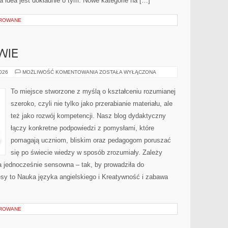
 ta idea jest dokładnie o tym. Nowe kategorie na […]
OROWANE
WIE
ŻYWIENIE
2026
MOŻLIWOŚĆ KOMENTOWANIA
ZOSTAŁA WYŁĄCZONA
I
ZDROWIE
To miejsce stworzone z myślą o kształceniu rozumianej
szeroko, czyli nie tylko jako przerabianie materiału, ale
też jako rozwój kompetencji. Nasz blog dydaktyczny
łączy konkretne podpowiedzi z pomysłami, które
pomagają uczniom, bliskim oraz pedagogom poruszać
się po świecie wiedzy w sposób zrozumiały. Zależy
a jednocześnie sensowna – tak, by prowadziła do
sy to Nauka języka angielskiego i Kreatywność i zabawa
OROWANE