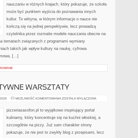
nauczaniu w różnych krajach, który pokazuje, że szkoła
może być punktem wyjścia do poznawania innych
kultur. To witryna, w którym informacje o nauce nie
kończą się na jednej perspektywie, lecz prowadzą
czytelnika przez rozmaite modele nauczania obecne na
 na tematach związanych z programami wymiany
niach takich jak wpływ kultury na naukę, cyfrowa
omowa, […]
OROWANE
EATYWNE WARSZTATY
PIZZA
 2026
MOŻLIWOŚĆ KOMENTOWANIA
ZOSTAŁA WYŁĄCZONA
DIY
–
KREATYWNE
pizzeriasaxofon.pl to wyjątkowo inspirujący portal
WARSZTATY
kulinarny, który koncentruje się na kuchni włoskiej, a
szczególnie na pizzy. Już sam charakter strony
pokazuje, że nie jest to zwykły blog z przepisami, lecz