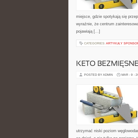
miejsce, gdzie spotykają się przep
wyraźnie, że centrum zainteresowa
pojawiają […]
CATEGORIES:
ARTYKUŁY SPONS
KETO BEZMIĘSNE
POSTED BY ADMIN
MAR - 9 - 
utrzymać niski poziom węglowodanó