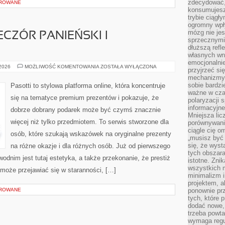
zdecydować,
OROWANE
konsumujesz 
trybie ciągł
ogromny wpł
mózg nie je
ECZÓR PANIEŃSKI I
sprzecznymi
dłuższą refl
własnych wn
emocjonalni
PREZENTY
 2026
MOŻLIWOŚĆ KOMENTOWANIA
ZOSTAŁA WYŁĄCZONA
przyjrzeć si
NA
mechanizmy s
WIECZÓR
PANIEŃSKI
sobie bardzi
Pasotti to stylowa platforma online, która koncentruje
I
ważne w cza
KAWALERSKI
się na tematyce premium prezentów i pokazuje, że
polaryzacji
informacyjn
dobrze dobrany podarek może być czymś znacznie
Mniejsza lic
więcej niż tylko przedmiotem. To serwis stworzone dla
porównywania
ciągle cię o
osób, które szukają wskazówek na oryginalne prezenty
„musisz być
się, że wys
na różne okazje i dla różnych osób. Już od pierwszego
tych obszara
dnim jest tutaj estetyka, a także przekonanie, że prestiż
istotne. Zni
wszystkich m
może przejawiać się w staranności, […]
minimalizm i
projektem, a
OROWANE
ponownie prz
tych, które 
dodać nowe,
trzeba powta
wymaga regul