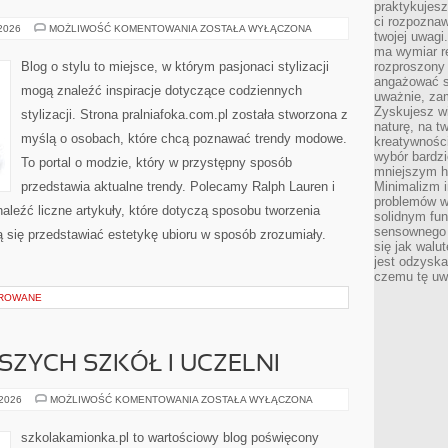
praktykujesz
ci rozpoznaw
ZARA
 2026
MOŻLIWOŚĆ KOMENTOWANIA
ZOSTAŁA WYŁĄCZONA
twojej uwagi
ma wymiar re
Blog o stylu to miejsce, w którym pasjonaci stylizacji
rozproszony
angażować s
mogą znaleźć inspiracje dotyczące codziennych
uważnie, zam
Zyskujesz wi
stylizacji. Strona pralniafoka.com.pl została stworzona z
naturę, na t
myślą o osobach, które chcą poznawać trendy modowe.
kreatywności
wybór bardz
To portal o modzie, który w przystępny sposób
mniejszym h
przedstawia aktualne trendy. Polecamy Ralph Lauren i
Minimalizm i
problemów w
aleźć liczne artykuły, które dotyczą sposobu tworzenia
solidnym fu
sensownego 
ają się przedstawiać estetykę ubioru w sposób zrozumiały.
się jak walu
jest odzysk
czemu tę uw
OROWANE
SZYCH SZKÓŁ I UCZELNI
RANKING
 2026
MOŻLIWOŚĆ KOMENTOWANIA
ZOSTAŁA WYŁĄCZONA
NAJLEPSZYCH
SZKÓŁ
I
szkolakamionka.pl to wartościowy blog poświęcony
UCZELNI