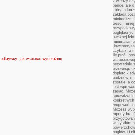
z wiedzy czy
bańce, ale o
których kor
zakłada pozb
minimalizm i
treści: mniej
przypadkowy
pogłębionych
uważnej lek
minimalizmu 
„inwentaryzac
czytasz, a m
Ile profili o
 odkrywcy: jak wspierać wyobraźnię
wartościoweg
bezwiednie s
przewinąć e
dopiero kie
bodźców, mo
zostaje, a 
jest wprowad
zasad. Może
sprawdzanie
konkretnych
reagować na
Możesz wybr
raporty bran
przygotowa
wszystkim na
powierzchown
nagłówki i c