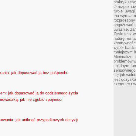
praktykujesz
ci rozpoznaw
twojej uwagi
ma wymiar re
rozproszony
angażować s
uważnie, zam
Zyskujesz wi
naturę, na t
kreatywności
wybór bardz
mniejszym h
Minimalizm i
problemów w
solidnym fu
sensownego 
ania: jak dopasować ją bez pośpiechu
się jak walu
jest odzysk
czemu tę uw
em: jak dopasować ją do codziennego życia
prowadzką: jak nie zgubić spójności
kowania: jak uniknąć przypadkowych decyzji