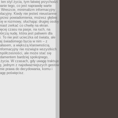
 ten styl życia, tym łatwiej przychodzi
anie tego, co jest naprawdę warte
. Wreszcie, minimalizm informacyjny
lacyjny. Kiedy nie jesteś nieustannie
 przez powiadomienia, możesz głębiej
ię w rozmowy, słuchając drugiej osoby
iast zerkać co chwilę na ekran.
ęcej czasu na pasje, na ruch, na
wórczą nudę, która jest paliwem dla
. To nie jest ucieczka od świata, ale
iej świadomego bycia w nim – z
ałasem, a większą klarownością.
nformacyjny nie rozwiąże wszystkich
spółczesności, ale może stać się
ndamentem bardziej spokojnego,
życia. W czasach, gdy uwagę traktuje
tę, jednym z najodważniejszych gestów
anie prawa do decydowania, komu i
agę poświęcisz.