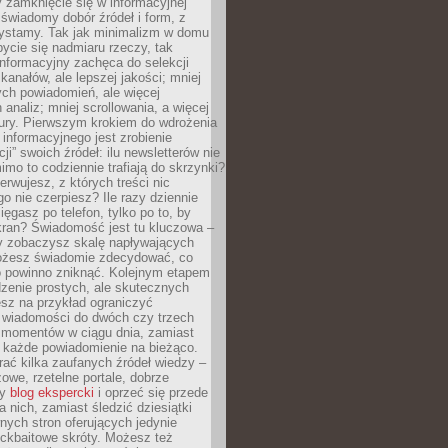
 zamknięcie się w informacyjnej
 świadomy dobór źródeł i form, z
zystamy. Tak jak minimalizm w domu
ycie się nadmiaru rzeczy, tak
nformacyjny zachęca do selekcji
 kanałów, ale lepszej jakości; mniej
ch powiadomień, ale więcej
 analiz; mniej scrollowania, a więcej
tury. Pierwszym krokiem do wdrożenia
informacyjnego jest zrobienie
ji” swoich źródeł: ilu newsletterów nie
imo to codziennie trafiają do skrzynki?
bserwujesz, z których treści nic
o nie czerpiesz? Ile razy dziennie
ięgasz po telefon, tylko po to, by
kran? Świadomość jest tu kluczowa –
dy zobaczysz skalę napływających
żesz świadomie zdecydować, co
co powinno zniknąć. Kolejnym etapem
zenie prostych, ale skutecznych
sz na przykład ograniczyć
 wiadomości do dwóch czy trzech
 momentów w ciągu dnia, zamiast
 każde powiadomienie na bieżąco.
ać kilka zaufanych źródeł wiedzy –
żowe, rzetelne portale, dobrze
ny
blog ekspercki
i oprzeć się przede
 nich, zamiast śledzić dziesiątki
ych stron oferujących jedynie
lickbaitowe skróty. Możesz też