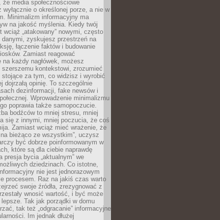
 że media społecznościowe
wyłącznie o określonej porze, a nie w
ym. Minimalizm informacyjny ma
yw na jakość myślenia. Kiedy twój
st wciąż „atakowany” nowymi, często
 danymi, zyskujesz przestrzeń na
eksję, łączenie faktów i budowanie
iosków. Zamiast reagować
e na każdy nagłówek, możesz
ę szerszemu kontekstowi, zrozumieć
tojące za tym, co widzisz i wyrobić
ej dojrzałą opinię. To szczególnie
sach dezinformacji, fake newsów i
 społecznej. Wprowadzenie minimalizmu
ego poprawia także samopoczucie.
zba bodźców to mniej stresu, mniej
 się z innymi, mniej poczucia, że coś
mija. Zamiast wciąż mieć wrażenie, że
 na bieżąco ze wszystkim”, uczysz
tarczy być dobrze poinformowanym w
ch, które są dla ciebie naprawdę
ka presja bycia „aktualnym” we
ożliwych dziedzinach. Co istotne,
nformacyjny nie jest jednorazowym
le procesem. Raz na jakiś czas warto
ejrzeć swoje źródła, zrezygnować z
przestały wnosić wartość, i być może
 lepsze. Tak jak porządki w domu
rzać, tak też „odgracanie” informacyjne
arności. Im jednak dłużej