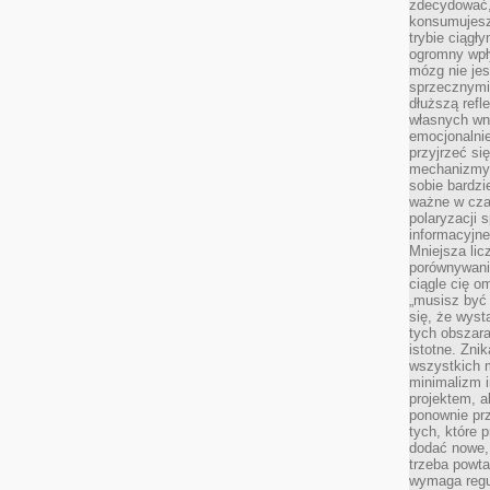
zdecydować,
konsumujesz 
trybie ciągł
ogromny wpł
mózg nie je
sprzecznymi
dłuższą refl
własnych wn
emocjonalni
przyjrzeć si
mechanizmy s
sobie bardzi
ważne w cza
polaryzacji
informacyjn
Mniejsza lic
porównywania
ciągle cię o
„musisz być
się, że wys
tych obszara
istotne. Zni
wszystkich m
minimalizm i
projektem, a
ponownie prz
tych, które 
dodać nowe,
trzeba powta
wymaga regul