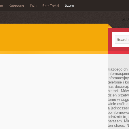
ie
Kategorie
Pisk
Szum
Spis Treści
SUB
Każdego dni
informacjami
informacyjn
telefonie i k
nas docieraj
historii. Mó
dzień przetw
temu w ciągu
wiele osób c
a jednocześn
poinformowa
odróżnić to,
hałasem. Mi
ten chaos. N