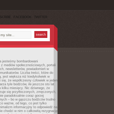
SCRIBE
FACEBOOK
TWITTER
a jesteśmy bombardowani
 z mediów społecznościowych, portali
ych, newsletterów, powiadomień w
omunikatorów. Liczba treści, które do
ą, jest większa niż kiedykolwiek w
wi się, że współczesny człowiek w jeden
arza tyle bodźców, ile jeszcze sto lat
 kilku miesięcy. Nic dziwnego, że
zuje się przytłoczonych, zmęczonych,
ie paradoksalnie coraz gorzej
nych – bo w gąszczu bodźców trudno
 co ważne, od tego, co jest tylko
nimalizm informacyjny to odpowiedź na
ie chodzi w nim o całkowitą rezygnację