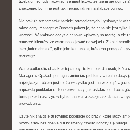
trzeba umieć ludzi rozwijać, zamiast liczyć, że „sami się domyśl
znaczenie, bo firma jest tak mocna, jak jej najsłabsze ogniwo.
Nie brakuje też tematów bardziej strategicznych i rynkowych: wize
także ceny. Manager w Opałach pokazuje, że cena nie jest tylko 
wartości. W praktyce decyzje cenowe wpływają na marżę, a źle us
nauczyć klientów, że warto negocjować na wejściu. Z kolei brandin
jako „ładne obrazki”, tylko jako komunikat, która ma pomagać spr
przewagę.
Warto podkreślić charakter tej strony: to kompas dla osób, które 
Manager w Opałach pomaga zamieniać problemy w realne decyzje
największym bólem jest to, że wszystko jest „na wczoraj”, a jedno
naprawdę poukładane. Ten serwis uczy, jak ustalać: od drobiazgó
temu przestajesz żyć w trybie chaosu, a zaczynasz działać w tr
prowadzenia.
Czytelnik znajdzie tu również podejście do pracy, które łączy amb
rozwój firmy bez dbania o fundamenty często kończy się rotacją