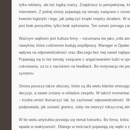
tylko reklamy, ale też logikę marży. Znajdziesz tu perspektywę, k
internetem. Z jednej strony pojawiają się tematy związane z rozwo
kwestie logistyki i tego, jak połączyć kropki między działami. W 
jest brak pomysłów, tylko brak wykonania. Ten serwis pomaga za
Ważnym wątkiem jest kultura firmy – rozumiana nie jako „miła atm
nawyków, które codziennie budują współpracę. Manager w Opałach
wpływa na odpowiedzialność oraz dlaczego bez niej nawet najleps
Pojawiają się tu też tematy związane z angażowaniem ludzi w spo
cukrowania, za to z naciskiem na feedback. Bo motywacja nie jes
systemu.
Strona porusza także obszary, które są dla wielu liderów stresując
decyzje, a nawet zmiany w składzie zespołu. W takich momentac
– trzeba umieć tłumaczyć tak, by zachować odpowiedzialność. 
podpowiada, jak ustawić granice, żeby nie tworzyć toksycznej atm
W tle wielu artykułów przewija się temat kierunku. Bo firma, która 
wpada w reaktywność. Dlatego w treściach pojawiają się wątki o z