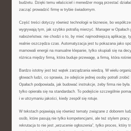
budżetu. Dzięki temu właściciel i menedżer mogą przestać działać 
zacząć prowadzić firmę w trybie świadomym.
Część treści dotyczy również technologii w biznesie, bo współcze
wygrywają tym, jak szybko potrafią mierzyć. Manager w Opałach 
nabożeństwa: nie chodzi o to, by mieć najmodniejszą aplikację, ty
realnie oszczędza czas. Automatyzacja jest tu pokazana jako spos
marnowali energii na manualne klepanie, tylko skupiali się na de
różnica między firmą, która buduje przewagę, a firmą, która rośni
Bardzo istotny jest też wątek zarządzania wiedzą. W wielu organi
głowach ludzi, co sprawia, że odejście jednej osoby potrafi zrobi
Opałach podpowiada, jak budować instrukcje, żeby firma nie była 
tylko opierała się na standardach. To podejście szczególnie po
i w utrzymaniu jakości, kiedy zespół się rotuje.
W tekstach pojawiają się również tematy związane z doborem ludz
osób, które pasują nie tylko kompetencjami, ale też stylem pracy
rekrutacja to nie jest „wrzucenie ogłoszenia”, tylko proces, który 