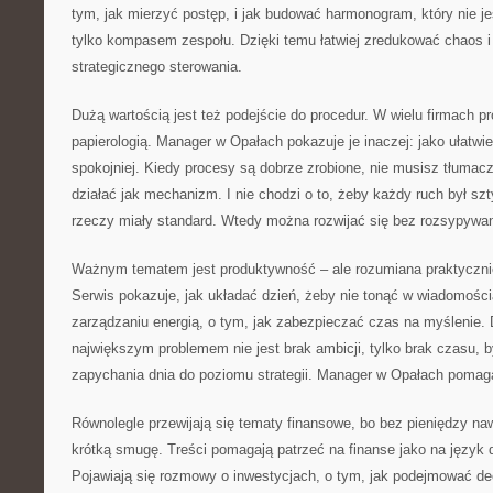
tym, jak mierzyć postęp, i jak budować harmonogram, który nie
tylko kompasem zespołu. Dzięki temu łatwiej zredukować chaos i 
strategicznego sterowania.
Dużą wartością jest też podejście do procedur. W wielu firmach pr
papierologią. Manager w Opałach pokazuje je inaczej: jako ułatwi
spokojniej. Kiedy procesy są dobrze zrobione, nie musisz tłumac
działać jak mechanizm. I nie chodzi o to, żeby każdy ruch był sz
rzeczy miały standard. Wtedy można rozwijać się bez rozsypywan
Ważnym tematem jest produktywność – ale rozumiana praktycznie, 
Serwis pokazuje, jak układać dzień, żeby nie tonąć w wiadomościa
zarządzaniu energią, o tym, jak zabezpieczać czas na myślenie. D
największym problemem nie jest brak ambicji, tylko brak czasu, 
zapychania dnia do poziomu strategii. Manager w Opałach pomaga
Równolegle przewijają się tematy finansowe, bo bez pieniędzy na
krótką smugę. Treści pomagają patrzeć na finanse jako na język de
Pojawiają się rozmowy o inwestycjach, o tym, jak podejmować dec