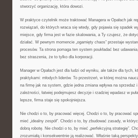
stworzyć organizację, która dowozi.
W praktyce czytelnik może traktować Managera w Opałach jak re
rozwiązań, do których wraca się wtedy, gdy pojawia się spadek w
miejsce, gdy firma jest w fazie skalowania, a Ty czujesz, że do
działać. W pewnym momencie „ogarnięty chaos” przestaje wystarc
procesów. Ta strona pomaga ten system poukładać bez udawania, ż
bez straszenia, że to tylko dla korporacji.
Manager w Opałach jest dla ludzi od wyniku, ale także dla tych, k
praktykami: młodych liderów. To przestrzeń, w której można naucz
na firmę jak na system, gdzie jedna zmiana wpływa na sprzedaż i
zależności, łatwiej podejmujesz decyzje i rzadziej wpadasz w puła
lepsze, firma staje się spokojniejsza.
Nie chodzi o to, by pracować więcej. Chodzi o to, by pracować spr
mieć „idealny zespół”. Chodzi o to, by zbudować zasady, w któryc
dobrą robotę. Nie chodzi o to, by mieć „perfekcyjną strategię”. Cho
zrozumiałą i konsekwentnie ją realizować. Właśnie taką perspek