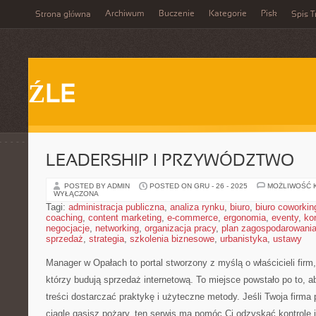
Archiwum
Buczenie
Kategorie
Pisk
Strona główna
Spis T
ŹLE
LEADERSHIP I PRZYWÓDZTWO
POSTED BY ADMIN
POSTED ON GRU - 26 - 2025
MOŻLIWOŚĆ 
WYŁĄCZONA
Tagi:
administracja publiczna
,
analiza rynku
,
biuro
,
biuro coworkin
coaching
,
content marketing
,
e-commerce
,
ergonomia
,
eventy
,
ko
negocjacje
,
networking
,
organizacja pracy
,
plan zagospodarowani
sprzedaż
,
strategia
,
szkolenia biznesowe
,
urbanistyka
,
ustawy
Manager w Opałach to portal stworzony z myślą o właścicieli fir
którzy budują sprzedaż internetową. To miejsce powstało po to, 
treści dostarczać praktykę i użyteczne metody. Jeśli Twoja firma 
ciągle gasisz pożary, ten serwis ma pomóc Ci odzyskać kontrolę