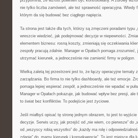
przypomina, że wzrost powinien być kontrolowany. A zdrowy wzrost
nie tylko liczba zamówień, ale też sprawność operacyjna. Wtedy f
którym da się budować bez ciągłego napięcia.
Ta strona jest także dla tych, którzy są zmęczeni poradami typu „w
wreszcie wiedzieć, jak podejmować decyzje w niepewności. Zmian
elementem biznesu: rosną koszty, zmieniają się oczekiwania klie
zespoły pracują zdalnie. Manager w Opałach pomaga zrozumieć, 
utrzymać kierunek, a jednocześnie nie zamienić firmy w poligon.
Wielką zaletą tej przestrzeni jest to, że łączy operacyjne tematy 
zarządzania. Bo firma to nie tylko dashboardy, ale też emocje. Zr
pomaga lepiej wspierać zespół, a jednocześnie nie wpadać w pułap
Manager w Opałach pokazuje, jak budować wpływ bez presji, ale 
to świat bez konfliktów. To podejście jest życiowe.
Jeśli miałbyś opisać tę stronę jednym obrazem, to jest to wyjśc
decyzje. Serwis uczy, jak przejść od „nie wiem, co pierwsze” do „
od „wszyscy robią wszystko” do „każdy ma rolę i odpowiedzialnoś
zdanie” do „mamy kierunek i konsekwencję”. To jest miejsce dla l