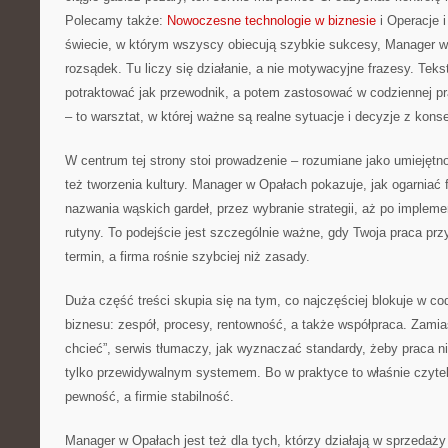
Polecamy także:
Nowoczesne technologie w biznesie
i Operacje i
świecie, w którym wszyscy obiecują szybkie sukcesy, Manager w
rozsądek. Tu liczy się działanie, a nie motywacyjne frazesy. Teks
potraktować jak przewodnik, a potem zastosować w codziennej pracy
– to warsztat, w której ważne są realne sytuacje i decyzje z kon
W centrum tej strony stoi prowadzenie – rozumiane jako umiejętn
też tworzenia kultury. Manager w Opałach pokazuje, jak ogarniać 
nazwania wąskich gardeł, przez wybranie strategii, aż po implemen
rutyny. To podejście jest szczególnie ważne, gdy Twoja praca prz
termin, a firma rośnie szybciej niż zasady.
Duża część treści skupia się na tym, co najczęściej blokuje w 
biznesu: zespół, procesy, rentowność, a także współpraca. Zamia
chcieć”, serwis tłumaczy, jak wyznaczać standardy, żeby praca n
tylko przewidywalnym systemem. Bo w praktyce to właśnie czytel
pewność, a firmie stabilność.
Manager w Opałach jest też dla tych, którzy działają w sprzedaży 