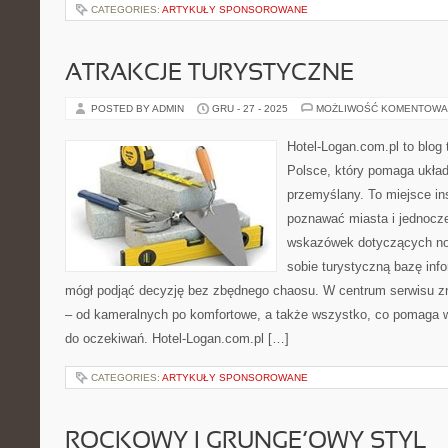
CATEGORIES:
ARTYKUŁY SPONSOROWANE
ATRAKCJE TURYSTYCZNE
POSTED BY ADMIN
GRU - 27 - 2025
MOŻLIWOŚĆ KOMENTOWA
Hotel-Logan.com.pl to blog
Polsce, który pomaga ukła
przemyślany. To miejsce ins
poznawać miasta i jednocz
wskazówek dotyczących noc
sobie turystyczną bazę info
mógł podjąć decyzję bez zbędnego chaosu. W centrum serwisu zn
– od kameralnych po komfortowe, a także wszystko, co pomaga
do oczekiwań. Hotel-Logan.com.pl […]
CATEGORIES:
ARTYKUŁY SPONSOROWANE
ROCKOWY I GRUNGE’OWY STYL