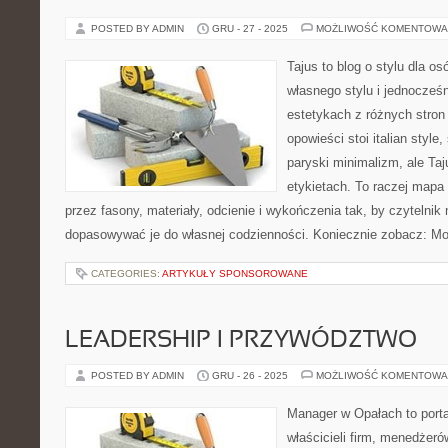
POSTED BY ADMIN
GRU - 27 - 2025
MOŻLIWOŚĆ KOMENTOWA
Tajus to blog o stylu dla o
własnego stylu i jednocześn
estetykach z różnych stron
opowieści stoi italian style
paryski minimalizm, ale Ta
etykietach. To raczej mapa i
przez fasony, materiały, odcienie i wykończenia tak, by czytelnik
dopasowywać je do własnej codzienności. Koniecznie zobacz: M
CATEGORIES:
ARTYKUŁY SPONSOROWANE
LEADERSHIP I PRZYWÓDZTWO
POSTED BY ADMIN
GRU - 26 - 2025
MOŻLIWOŚĆ KOMENTOWA
Manager w Opałach to porta
właścicieli firm, menedżeró