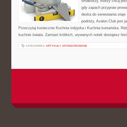
smakoszy, którzy chcą jeść 
gdy zapach przypraw prowad
deska do serwowania staje
podróży, Avalon Club jest 
Przeczytaj koniecznie Kuchnia indyjska i Kuchnia koreańska. Rd
kuchnie świata. Zamiast krótkich, urywanych notek dostajesz histo
CATEGORIES:
ARTYKUŁY SPONSOROWANE