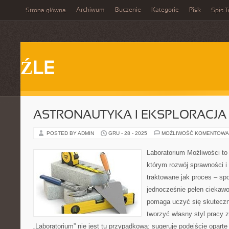
Archiwum
Buczenie
Kategorie
Pisk
Strona główna
Spis T
ŹLE
ASTRONAUTYKA I EKSPLORACJ
POSTED BY ADMIN
GRU - 28 - 2025
MOŻLIWOŚĆ KOMENTOWA
Laboratorium Możliwości to 
którym rozwój sprawności i
traktowane jak proces – sp
jednocześnie pełen ciekawoś
pomaga uczyć się skuteczn
tworzyć własny styl pracy 
„Laboratorium” nie jest tu przypadkowa: sugeruje podejście oparte