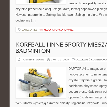
terapii. To nie jest tylko zb
czytelna prezentacja opcji, dzięki której łatwiej dopasować pielęg
Nowości na stronie to Zabiegi bankietowe i Zabiegi na ciało. W św
codziennie […]
CATEGORIES:
ARTYKUŁY SPONSOROWANE
KORFBALL I INNE SPORTY MIESZA
BADMINTON
POSTED BY ADMIN
GRU - 21 - 2025
MOŻLIWOŚĆ KOMENTOWA
DAPTORUN to magazyn onli
hobbystycznemu, mniej zn
czystej frajdzie z grania. T
codzienna aktywność spotyk
pozoru proste ćwiczenia pot
opowieść o determinacji. S
tych, którzy wybierają skromne obiekty, regionalne rozgrywki i w