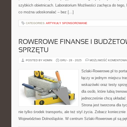
szybkich obietnicach. Laboratorium Możliwości zachęca do tego, 
co można udoskonalać – bez […]
CATEGORIES:
ARTYKUŁY SPONSOROWANE
ROWEROWE FINANSE I BUDŻETO
SPRZĘTU
POSTED BY ADMIN
GRU - 28 - 2025
MOŻLIWOŚĆ KOMENTOWA
Szlaki-Rowerowe.pl to porta
łączy w jednym miejscu tra
wskazówki oraz testy sprzęt
dla osób, które lubią treno
jednocześnie chcą układać
Strona jest tworzona dla ty
nie tylko środek transportu, ale też styl życia. Zobacz konieczni
Województwo Dolnośląskie. W centrum Szlaki-Rowerowe.pl są pęt