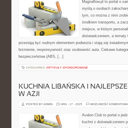
Magnaflow.pl to portal o s
myślą o osobach zakochan
tym, co można z nimi zrobić
środkiem transportu, a zac
miejsce, w którym personal
doświadczeniem, a tematy 
przestają być nudnym elementem podwozia i stają się świadom
brzmienie, responsywność oraz osobowość auta. Ciekawe kategor
bezpieczeństwa (ABS, […]
CATEGORIES:
ARTYKUŁY SPONSOROWANE
KUCHNIA LIBAŃSKA I NAJLEPSZ
W AZJI
POSTED BY ADMIN
GRU - 17 - 2025
MOŻLIWOŚĆ KOMENTOWA
Avalon Club to portal o jedz
kuchni z doświadczeniem pr