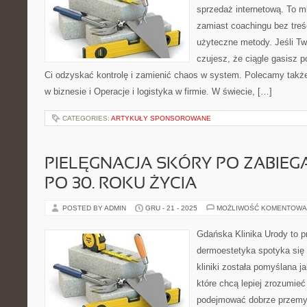
sprzedaż internetową. To m
zamiast coachingu bez treś
użyteczne metody. Jeśli Two
czujesz, że ciągle gasisz 
Ci odzyskać kontrolę i zamienić chaos w system. Polecamy takż
w biznesie i Operacje i logistyka w firmie. W świecie, […]
CATEGORIES:
ARTYKUŁY SPONSOROWANE
PIELĘGNACJA SKÓRY PO ZABIEG
PO 30. ROKU ŻYCIA
POSTED BY ADMIN
GRU - 21 - 2025
MOŻLIWOŚĆ KOMENTOWA
Gdańska Klinika Urody to p
dermoestetyka spotyka się 
kliniki została pomyślana j
które chcą lepiej zrozumieć
podejmować dobrze przemy