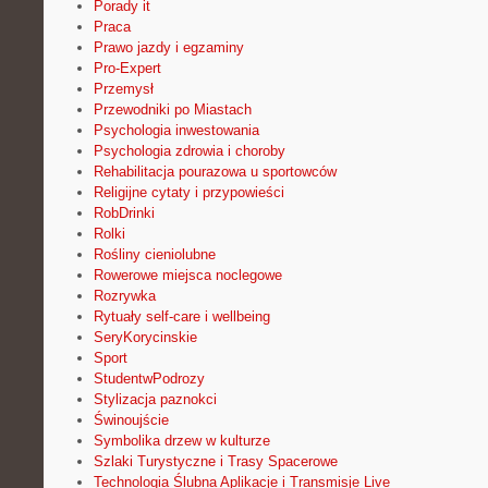
Porady it
Praca
Prawo jazdy i egzaminy
Pro-Expert
Przemysł
Przewodniki po Miastach
Psychologia inwestowania
Psychologia zdrowia i choroby
Rehabilitacja pourazowa u sportowców
Religijne cytaty i przypowieści
RobDrinki
Rolki
Rośliny cieniolubne
Rowerowe miejsca noclegowe
Rozrywka
Rytuały self-care i wellbeing
SeryKorycinskie
Sport
StudentwPodrozy
Stylizacja paznokci
Świnoujście
Symbolika drzew w kulturze
Szlaki Turystyczne i Trasy Spacerowe
Technologia Ślubna Aplikacje i Transmisje Live