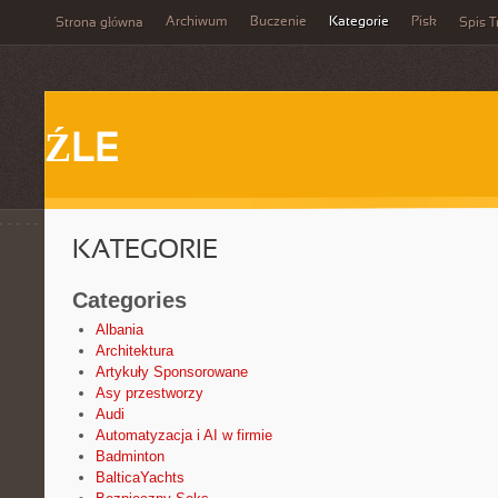
Archiwum
Buczenie
Kategorie
Pisk
Strona główna
Spis T
ŹLE
KATEGORIE
Categories
Albania
Architektura
Artykuły Sponsorowane
Asy przestworzy
Audi
Automatyzacja i AI w firmie
Badminton
BalticaYachts