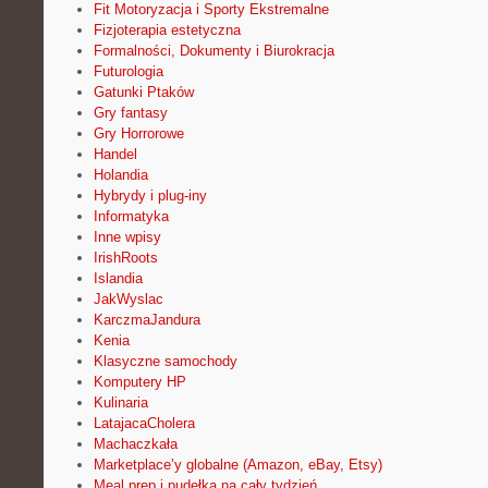
Fit Motoryzacja i Sporty Ekstremalne
Fizjoterapia estetyczna
Formalności, Dokumenty i Biurokracja
Futurologia
Gatunki Ptaków
Gry fantasy
Gry Horrorowe
Handel
Holandia
Hybrydy i plug-iny
Informatyka
Inne wpisy
IrishRoots
Islandia
JakWyslac
KarczmaJandura
Kenia
Klasyczne samochody
Komputery HP
Kulinaria
LatajacaCholera
Machaczkała
Marketplace’y globalne (Amazon, eBay, Etsy)
Meal prep i pudełka na cały tydzień