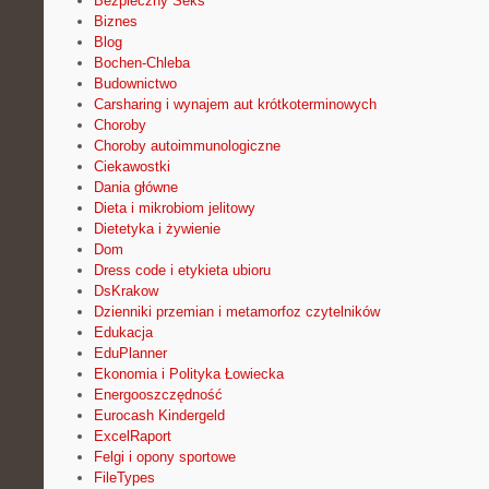
Bezpieczny Seks
Biznes
Blog
Bochen-Chleba
Budownictwo
Carsharing i wynajem aut krótkoterminowych
Choroby
Choroby autoimmunologiczne
Ciekawostki
Dania główne
Dieta i mikrobiom jelitowy
Dietetyka i żywienie
Dom
Dress code i etykieta ubioru
DsKrakow
Dzienniki przemian i metamorfoz czytelników
Edukacja
EduPlanner
Ekonomia i Polityka Łowiecka
Energooszczędność
Eurocash Kindergeld
ExcelRaport
Felgi i opony sportowe
FileTypes