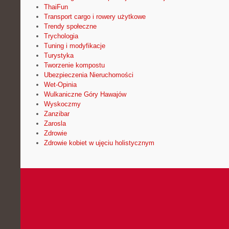
ThaiFun
Transport cargo i rowery użytkowe
Trendy społeczne
Trychologia
Tuning i modyfikacje
Turystyka
Tworzenie kompostu
Ubezpieczenia Nieruchomości
Wet-Opinia
Wulkaniczne Góry Hawajów
Wyskoczmy
Zanzibar
Zarosla
Zdrowie
Zdrowie kobiet w ujęciu holistycznym