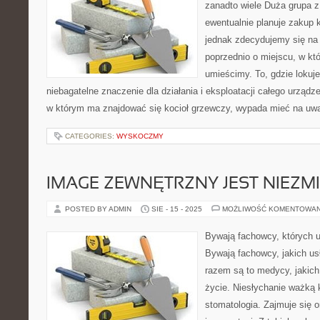
zanadto wiele Duża grupa z
ewentualnie planuje zakup 
jednak zdecydujemy się na
poprzednio o miejscu, w kt
umieścimy. To, gdzie lokuje
niebagatelne znaczenie dla działania i eksploatacji całego urządz
w którym ma znajdować się kocioł grzewczy, wypada mieć na uw
CATEGORIES:
WYSKOCZMY
IMAGE ZEWNĘTRZNY JEST NIEZM
POSTED BY ADMIN
SIE - 15 - 2025
MOŻLIWOŚĆ KOMENTOWA
Bywają fachowcy, których 
Bywają fachowcy, jakich us
razem są to medycy, jakich 
życie. Niesłychanie ważką
stomatologia. Zajmuje się o