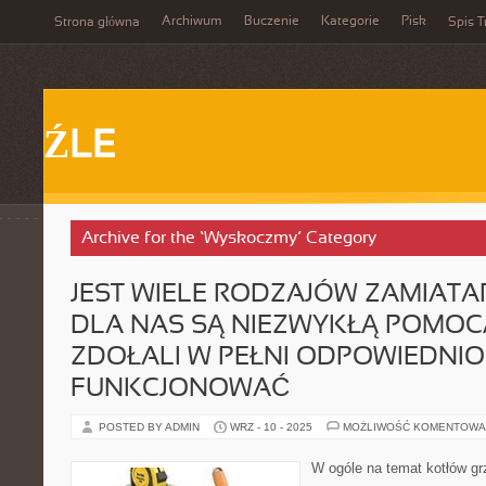
Archiwum
Buczenie
Kategorie
Pisk
Strona główna
Spis T
ŹLE
Archive for the ‘Wyskoczmy’ Category
JEST WIELE RODZAJÓW ZAMIATAR
DLA NAS SĄ NIEZWYKŁĄ POMOC
ZDOŁALI W PEŁNI ODPOWIEDNIO
FUNKCJONOWAĆ
POSTED BY ADMIN
WRZ - 10 - 2025
MOŻLIWOŚĆ KOMENTOWA
W ogóle na temat kotłów g