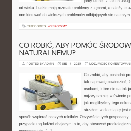
jamy ustnej. Z takich usług
od wieku. Ludzie mają rozmaite problemy z zębami, a należy je u
one kierować do większych problemów odbijających się na całym
CATEGORIES:
WYSKOCZMY
CO ROBIĆ, ABY POMÓC ŚRODOW
NATURALNEMU?
POSTED BY ADMIN
SIE - 4 - 2025
MOŻLIWOŚĆ KOMENTOWAN
Co zrobić, aby posiadać p
tak naprawdę powiedzieć, ż
osobami, które nie są tak j
najzwyczajniej w świecie p
jak moglibyśmy tego doko
strzałem w dziesiątkę jest 
sposób wspierać naszych rolników. Oczywiście tych gospodarzy
przypadku są ludźmi dbającymi o to, aby stosować proekologicz
gospodarstwie. […]