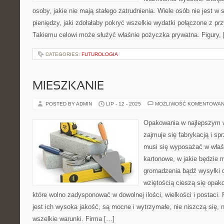
osoby, jakie nie mają stałego zatrudnienia. Wiele osób nie jest w
pieniędzy, jaki zdołałaby pokryć wszelkie wydatki połączone z pr
Takiemu celowi może służyć właśnie pożyczka prywatna. Figury,
CATEGORIES:
FUTUROLOGIA
MIESZKANIE
POSTED BY ADMIN
LIP - 12 - 2025
MOŻLIWOŚĆ KOMENTOWAN
Opakowania w najlepszym 
zajmuje się fabrykacją i s
musi się wyposażać w właśc
kartonowe, w jakie będzie 
gromadzenia bądź wysyłki d
wziętością cieszą się opak
które wolno zadysponować w dowolnej ilości, wielkości i postac
jest ich wysoka jakość, są mocne i wytrzymałe, nie niszczą się, n
wszelkie warunki. Firma […]