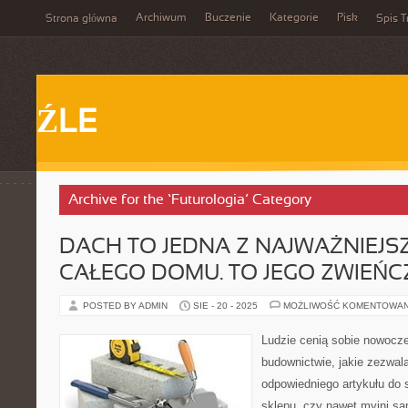
Archiwum
Buczenie
Kategorie
Pisk
Strona główna
Spis T
ŹLE
Archive for the ‘Futurologia’ Category
DACH TO JEDNA Z NAJWAŻNIEJS
CAŁEGO DOMU. TO JEGO ZWIEŃC
POSTED BY ADMIN
SIE - 20 - 2025
MOŻLIWOŚĆ KOMENTOWA
Ludzie cenią sobie nowocz
budownictwie, jakie zezwal
odpowiedniego artykułu do s
sklepu, czy nawet myjni s