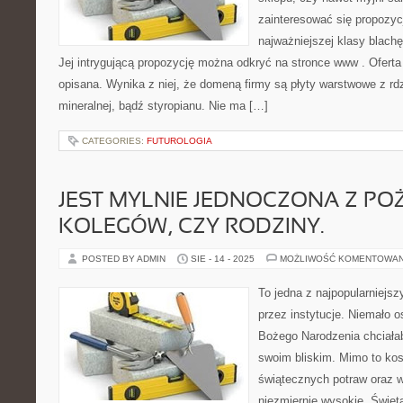
zainteresować się propozycj
najważniejszej klasy blach
Jej intrygującą propozycję można odkryć na stronce www . Oferta te
opisana. Wynika z niej, że domeną firmy są płyty warstwowe z rd
mineralnej, bądź styropianu. Nie ma […]
CATEGORIES:
FUTUROLOGIA
JEST MYLNIE JEDNOCZONA Z PO
KOLEGÓW, CZY RODZINY.
POSTED BY ADMIN
SIE - 14 - 2025
MOŻLIWOŚĆ KOMENTOWA
To jedna z najpopularniej
przez instytucje. Niemało 
Bożego Narodzenia chciała
swoim bliskim. Mimo to kos
świątecznych potraw oraz 
niezmiernie wysokie. Święt