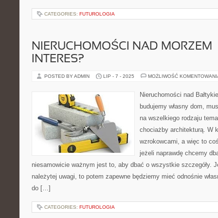
CATEGORIES:
FUTUROLOGIA
NIERUCHOMOŚCI NAD MORZEM 
INTERES?
POSTED BY ADMIN
LIP - 7 - 2025
MOŻLIWOŚĆ KOMENTOWAN
Nieruchomości nad Bałtyki
budujemy własny dom, mus
na wszelkiego rodzaju tem
chociażby architekturą. W
wzrokowcami, a więc to coś
jeżeli naprawdę chcemy db
niesamowicie ważnym jest to, aby dbać o wszystkie szczegóły. Je
należytej uwagi, to potem zapewne będziemy mieć odnośnie wł
do […]
CATEGORIES:
FUTUROLOGIA