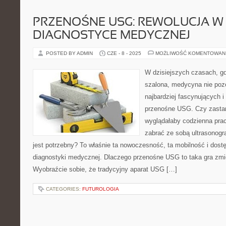
PRZENOŚNE USG: REWOLUCJA W
DIAGNOSTYCE MEDYCZNEJ
POSTED BY ADMIN
CZE - 8 - 2025
MOŻLIWOŚĆ KOMENTOWAN
W dzisiejszych czasach, gd
szalona, medycyna nie pozo
najbardziej fascynujących 
przenośne USG. Czy zastana
wyglądałaby codzienna prac
zabrać ze sobą ultrasonogr
jest potrzebny? To właśnie ta nowoczesność, ta mobilność i dost
diagnostyki medycznej. Dlaczego przenośne USG to taka gra zmi
Wyobraźcie sobie, że tradycyjny aparat USG […]
CATEGORIES:
FUTUROLOGIA