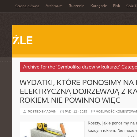
Archiwum
Buczenie
Kategorie
Pisk
Strona główna
Spis T
ŹLE
Archive for the ‘Symbolika drzew w kulturze’ Catego
WYDATKI, KTÓRE PONOSIMY NA 
ELEKTRYCZNĄ DOJRZEWAJĄ Z K
ROKIEM. NIE POWINNO WIĘC
POSTED BY ADMIN
PAŹ - 12 - 2025
MOŻLIWOŚĆ KOMENTOWA
Koszty, jakie ponosimy na 
każdym rokiem. Nie może w