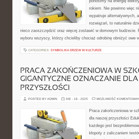
ponosimy na energię elekt
rokiem. Nie powinno więc ni
wypatruje alternatywnych, 
rozwiązań, to naturalnie dzi
nieco zaoszczędzić oraz więcej zostawić w domowym budżecie. R
wyboru wszyscy, którzy chcieliby chociaż odrobinę obniżyć owe 
CATEGORIES:
SYMBOLIKA DRZEW W KULTURZE
PRACA ZAKOŃCZENIOWA W SZK
GIGANTYCZNE OZNACZANIE DLA
PRZYSZŁOŚCI
POSTED BY ADMIN
SIE - 18 - 2025
MOŻLIWOŚĆ KOMENTOWA
Praca zakończeniowa w szk
dla naszej przyszłości Eduk
każdego jest bezproblemowa
kłopoty z zaliczaniem test