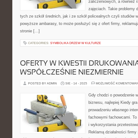
zaliczeniowych, a również 
zajęciach. Takie problemy 
tych ze szkół średnich, jak i ze szkół policealnych czyli studió
powyższe ambarasy, to może posłużyć się z ofert firmy, reklamuj
stronie […]
CATEGORIES:
SYMBOLIKA DRZEW W KULTURZE
OFERTY W KWESTII DRUKOWANIA
WSPÓŁCZEŚNIE NIEZMIERNIE
POSTED BY ADMIN
SIE - 14 - 2025
MOŻLIWOŚĆ KOMENTOWA
Gdy chodzi o powodzenie w
biznesu, najlepiej Kiedy gr
prowadzeniu własnego intere
fachowymi fachowcami. To 
i wykorzystania przetesto
Reklamą działalności firmy