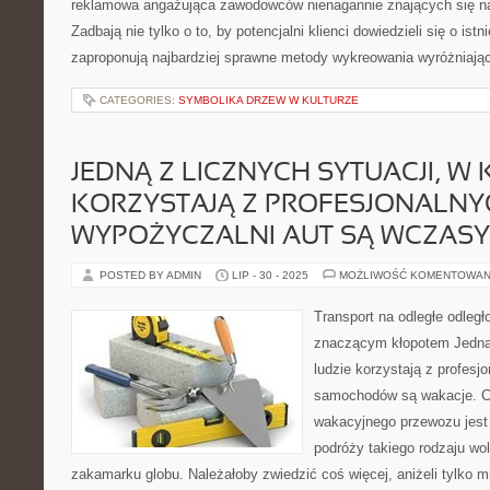
reklamowa angażująca zawodowców nienagannie znających się na 
Zadbają nie tylko o to, by potencjalni klienci dowiedzieli się o ist
zaproponują najbardziej sprawne metody wykreowania wyróżniają
CATEGORIES:
SYMBOLIKA DRZEW W KULTURZE
JEDNĄ Z LICZNYCH SYTUACJI, W 
KORZYSTAJĄ Z PROFESJONALNY
WYPOŻYCZALNI AUT SĄ WCZASY
POSTED BY ADMIN
LIP - 30 - 2025
MOŻLIWOŚĆ KOMENTOWAN
Transport na odległe odległ
znaczącym kłopotem Jedną z
ludzie korzystają z profesj
samochodów są wakacje. C
wakacyjnego przewozu jest 
podróży takiego rodzaju wo
zakamarku globu. Należałoby zwiedzić coś więcej, aniżeli tylko m