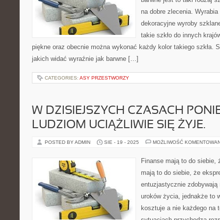
na dobre zlecenia. Wyrabia 
dekoracyjne wyroby szklane
takie szkło do innych kraj
piękne oraz obecnie można wykonać każdy kolor takiego szkła. 
jakich widać wyraźnie jak barwne […]
CATEGORIES:
ASY PRZESTWORZY
W DZISIEJSZYCH CZASACH PON
LUDZIOM UCIĄŻLIWIE SIĘ ŻYJE.
POSTED BY ADMIN
SIE - 19 - 2025
MOŻLIWOŚĆ KOMENTOWA
Finanse mają to do siebie,
mają to do siebie, że eksp
entuzjastycznie zdobywają 
uroków życia, jednakże to 
kosztuje a nie każdego na 
sytuacjach przychodzą rozm