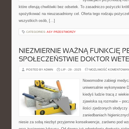
które oferują chwilówki bez odsetek. To zasadniczo pożyczki kró
spożytkować na nieuzasadniony cel. Oferta tego rodzaju pożyczek
wszystkich osób, […]
CATEGORIES:
ASY PRZESTWORZY
NIEZMIERNIE WAŻNĄ FUNKCJĘ P
SPOŁECZEŃSTWIE DOKTOR WET
POSTED BY ADMIN
LIP - 29 - 2025
MOŻLIWOŚĆ KOMENTOWAN
Nowomodne zabiegi medycz
uniwersalnie wykonywane Dz
kiedyś ludzie tracą z wiek
zjawiska są rozmaite – poc
ilości zjedzonych słodyczy
zaniedbaniach higienicznyc
niesie za sobą niezbyt przyjemne konsekwencje, zarówno pod w
oraz życiowego luksusu. Od dawna już odontologia dentysta zielon