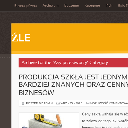
Archiwum
Buczenie
Kategorie
Pisk
Strona główna
Spis T
ŹLE
Archive for the ‘Asy przestworzy’ Category
PRODUKCJA SZKŁA JEST JEDNYM 
BARDZIEJ ZNANYCH ORAZ CENN
BIZNESÓW
POSTED BY ADMIN
WRZ - 25 - 2025
MOŻLIWOŚĆ KOMENTOWA
Ceny szkła wahają się w ró
to zależy od tego jaki wyró
barwne jest to taki rodzaj 