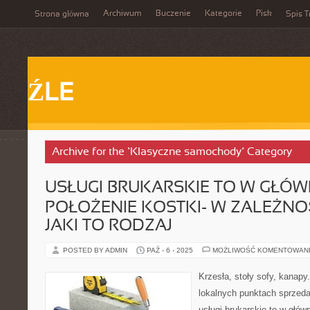
Archiwum
Buczenie
Kategorie
Pisk
Strona główna
Spis T
ŹLE
Archive for the ‘Klasyczne samochody’ Category
USŁUGI BRUKARSKIE TO W GŁÓW
POŁOŻENIE KOSTKI- W ZALEŻNO
JAKI TO RODZAJ
POSTED BY ADMIN
PAŹ - 6 - 2025
MOŻLIWOŚĆ KOMENTOWAN
Krzesła, stoły sofy, kanapy.
lokalnych punktach sprzed
usługi brukarskie to w głów