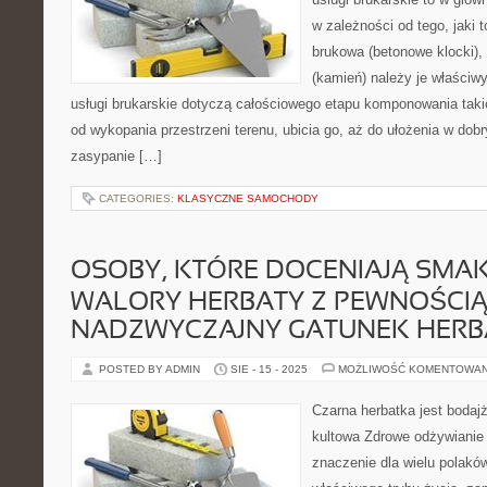
w zależności od tego, jaki 
brukowa (betonowe klocki),
(kamień) należy je właściwy
usługi brukarskie dotyczą całościowego etapu komponowania tak
od wykopania przestrzeni terenu, ubicia go, aż do ułożenia w dobr
zasypanie […]
CATEGORIES:
KLASYCZNE SAMOCHODY
OSOBY, KTÓRE DOCENIAJĄ SMA
WALORY HERBATY Z PEWNOŚCIĄ
NADZWYCZAJNY GATUNEK HERB
POSTED BY ADMIN
SIE - 15 - 2025
MOŻLIWOŚĆ KOMENTOWA
Czarna herbatka jest bodajż
kultowa Zdrowe odżywianie 
znaczenie dla wielu polak