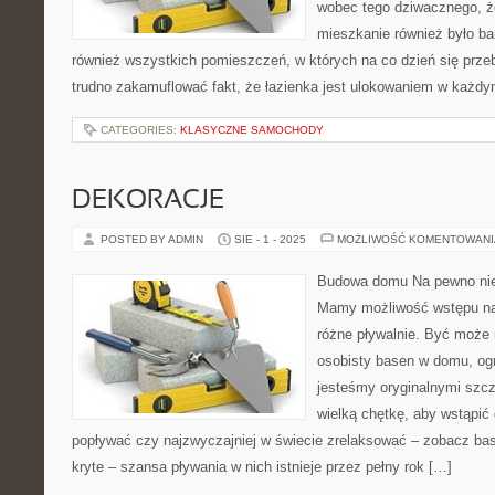
wobec tego dziwacznego, że
mieszkanie również było b
również wszystkich pomieszczeń, w których na co dzień się przeb
trudno zakamuflować fakt, że łazienka jest ulokowaniem w każ
CATEGORIES:
KLASYCZNE SAMOCHODY
DEKORACJE
POSTED BY ADMIN
SIE - 1 - 2025
MOŻLIWOŚĆ KOMENTOWAN
Budowa domu Na pewno nie 
Mamy możliwość wstępu na
różne pływalnie. Być może 
osobisty basen w domu, ogro
jesteśmy oryginalnymi szc
wielką chętkę, aby wstąpić 
popływać czy najzwyczajniej w świecie zrelaksować – zobacz ba
kryte – szansa pływania w nich istnieje przez pełny rok […]