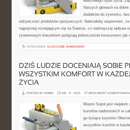
właściwego trybu życia, za
Naszych głowach na dobre.
dodatków do żywności, bez
odżywczość produktów spożywczych. Należałoby wspomnieć, że 
najprężniej rozwijającym się na Świecie, co nadzwyczaj wpływa n
żywieniowym kierunkiem podążają jednocześnie konsumenci jak 
CATEGORIES:
KLASYCZNE SAMOCHODY
DZIŚ LUDZIE DOCENIAJĄ SOBIE 
WSZYSTKIM KOMFORT W KAŻDEJ
ŻYCIA
POSTED BY ADMIN
SIE - 9 - 2025
MOŻLIWOŚĆ KOMENTOWAN
Miasto Sopot jest niejakim 
kurortów nadmorskich w cał
go tysiące turystów Obecnie
wszystkim komfort w każdej