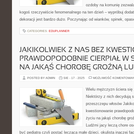
ozdoby na komunię zezwalaj
kogoś rzeczywiście fenomenalnego na ten dzień – wypróbuj dodat
dekoracji jest bardzo dużo. Poczynając od wianków, spinek, opas
CATEGORIES:
EDUPLANNER
JAKIKOLWIEK Z NAS BEZ KWEST
PRAWDOPODOBNIE CIERPIAŁ W 
NA JAKĄŚ CHOROBĘ GROŹNĄ LU
POSTED BY ADMIN
SIE - 17 - 2025
MOŻLIWOŚĆ KOMENTOWA
Wielu mężczyzn ściera się 
Niektórzy z nich decydują 
przeszczepu włosów Jakiko
kwestionowanie prawdopodo
życiu na jakąś chorobę gro
Ludźmi jacy leczą chore os
być pediatra czyli postać lecząca małe dzieci, okulista inaczej f