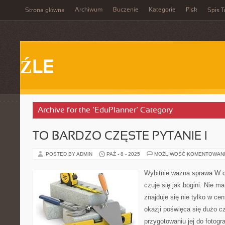
Archiwum
Buczenie
Kategorie
Pisk
Strona główna
Spis T
ŹLE
Archive for the ‘EduPlanner’ Category
TO BARDZO CZĘSTE PYTANIE I
POSTED BY ADMIN
PAŹ - 8 - 2025
MOŻLIWOŚĆ KOMENTOWAN
Wybitnie ważna sprawa W d
czuje się jak bogini. Nie m
znajduje się nie tylko w ce
okazji poświęca się dużo cz
przygotowaniu jej do fotogra