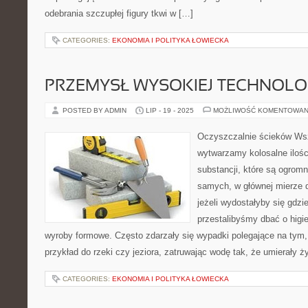
odebrania szczupłej figury tkwi w […]
CATEGORIES:
EKONOMIA I POLITYKA ŁOWIECKA
PRZEMYSŁ WYSOKIEJ TECHNOLOG
POSTED BY ADMIN
LIP - 19 - 2025
MOŻLIWOŚĆ KOMENTOWAN
Oczyszczalnie ścieków Ws
wytwarzamy kolosalne ilośc
substancji, które są ogrom
samych, w głównej mierze d
jeżeli wydostałyby się gdzi
przestalibyśmy dbać o higi
wyroby formowe. Często zdarzały się wypadki polegające na tym, 
przykład do rzeki czy jeziora, zatruwając wodę tak, że umierały ż
CATEGORIES:
EKONOMIA I POLITYKA ŁOWIECKA