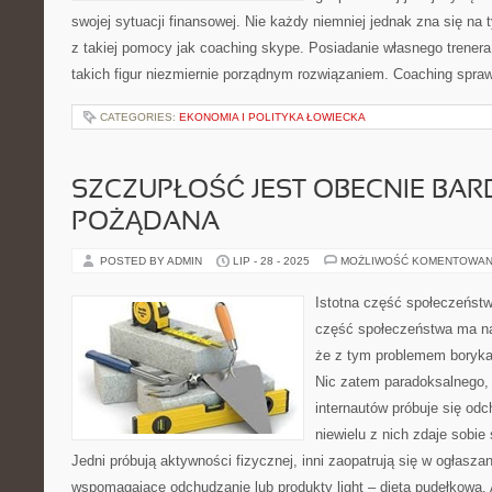
swojej sytuacji finansowej. Nie każdy niemniej jednak zna się n
z takiej pomocy jak coaching skype. Posiadanie własnego trenera 
takich figur niezmiernie porządnym rozwiązaniem. Coaching spraw
CATEGORIES:
EKONOMIA I POLITYKA ŁOWIECKA
SZCZUPŁOŚĆ JEST OBECNIE BA
POŻĄDANA
POSTED BY ADMIN
LIP - 28 - 2025
MOŻLIWOŚĆ KOMENTOWAN
Istotna część społeczeńst
część społeczeństwa ma n
że z tym problemem boryka
Nic zatem paradoksalnego, 
internautów próbuje się odc
niewielu z nich zdaje sobie 
Jedni próbują aktywności fizycznej, inni zaopatrują się w ogłasz
wspomagające odchudzanie lub produkty light – dieta pudełkowa.