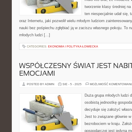
tworzenie klasy średniej n
ten niespecjalnie udał się
oraz Internetu, jaki pozwolił wielu młodym ludziom zainteresowa
nauki bez pośpiechu zgłębiać ją w zaciszu własnego pokoju. To na
młodych ludzi […]
CATEGORIES:
EKONOMIA I POLITYKA ŁOWIECKA
WSPÓŁCZESNY ŚWIAT JEST NABI
EMOCJAMI
POSTED BY ADMIN
SIE - 5 - 2025
MOŻLIWOŚĆ KOMENTOWAN
Duża grupa młodych ludzi d
osobistą jednostkę gospoda
decyduje się założyć własn
Jest to związane głównie 
bezrobociem w kraju. Założe
gospodarczej jest jedyną m