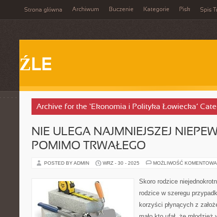
Archiwum
Buczenie
Kategorie
Pisk
Strona główna
Spis T
ŹLE
Archive for the ‘Ekonomia i Polityka Łowiecka’ Cat
NIE ULEGA NAJMNIEJSZEJ NIEPEW
POMIMO TRWAŁEGO
POSTED BY ADMIN
WRZ - 30 - 2025
MOŻLIWOŚĆ KOMENTOWA
Skoro rodzice niejednokrotn
rodzice w szeregu przypad
korzyści płynących z założ
mało kto ufał, że młodzież