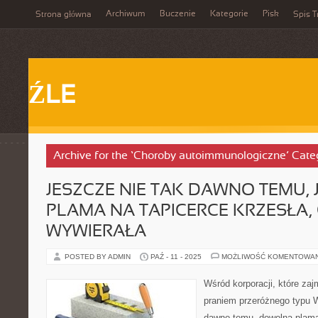
Archiwum
Buczenie
Kategorie
Pisk
Strona główna
Spis T
ŹLE
Archive for the ‘Choroby autoimmunologiczne’ Cate
JESZCZE NIE TAK DAWNO TEMU,
PLAMA NA TAPICERCE KRZESŁA,
WYWIERAŁA
POSTED BY ADMIN
PAŹ - 11 - 2025
MOŻLIWOŚĆ KOMENTOWA
Wśród korporacji, które za
praniem przeróżnego typu W
dawno temu, dowolna plama 