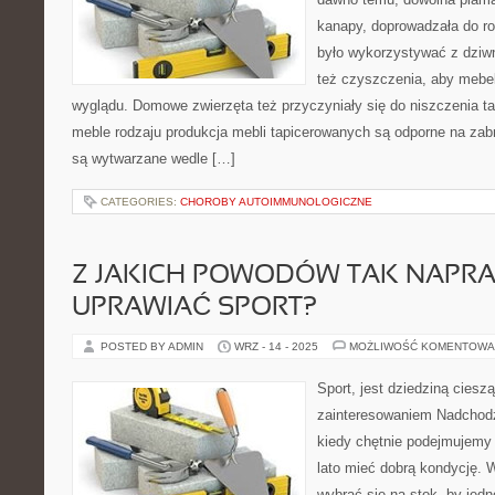
kanapy, doprowadzała do r
było wykorzystywać z dziw
też czyszczenia, aby mebel
wyglądu. Domowe zwierzęta też przyczyniały się do niszczenia t
meble rodzaju produkcja mebli tapicerowanych są odporne na zabr
są wytwarzane wedle […]
CATEGORIES:
CHOROBY AUTOIMMUNOLOGICZNE
Z JAKICH POWODÓW TAK NAPR
UPRAWIAĆ SPORT?
POSTED BY ADMIN
WRZ - 14 - 2025
MOŻLIWOŚĆ KOMENTOWA
Sport, jest dziedziną cies
zainteresowaniem Nadchod
kiedy chętnie podejmujemy
lato mieć dobrą kondycję.
wybrać się na stok, by jed