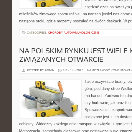
spędzać czas na świeżym p
miłośników zimowego sportu rośnie i na nartach jeździ nas coraz 
następne stoki, gdzie możemy poszaleć na dwóch deskach. W p
CATEGORIES:
CHOROBY AUTOIMMUNOLOGICZNE
NA POLSKIM RYNKU JEST WIELE 
ZWIĄZANYCH OTWARCIE
POSTED BY ADMIN
SIE - 14 - 2025
MOŻLIWOŚĆ KOMENTOWA
Takie oczywiście bramy, ot
górę, pod dany strop Wielki
ma handel. Zarówno ten dro
czy hurtownie, jak oraz ten
Sprowadzanie i eksportowa
połączone jest z ich dostar
odbiorcy. Widoczny każdego dnia transport w związku z tym jest
Motoryzacja, samochody ciężarowe oraz dostawcze busy, znaczni