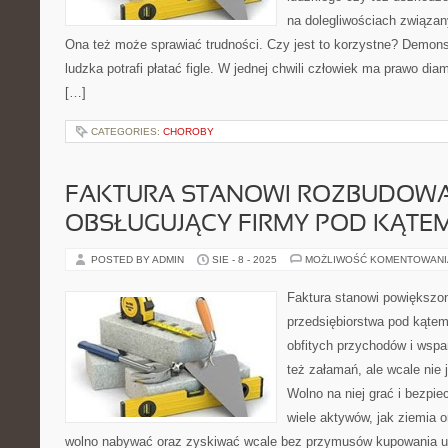
na dolegliwościach związan
Ona też może sprawiać trudności. Czy jest to korzystne? Demonst
ludzka potrafi płatać figle. W jednej chwili człowiek ma prawo dia
[…]
CATEGORIES:
CHOROBY
FAKTURA STANOWI ROZBUDOWA
OBSŁUGUJĄCY FIRMY POD KĄTE
POSTED BY ADMIN
SIE - 8 - 2025
MOŻLIWOŚĆ KOMENTOWAN
Faktura stanowi powiększon
przedsiębiorstwa pod kątem
obfitych przychodów i wspa
też załamań, ale wcale nie
Wolno na niej grać i bezpie
wiele aktywów, jak ziemia o
wolno nabywać oraz zyskiwać wcale bez przymusów kupowania u