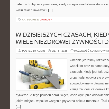
celem ich zbycia z powrotem, kiedy osiągną one kilkunastoproc
wielu takich inwestycji […]
CATEGORIES:
CHOROBY
W DZISIEJSZYCH CZASACH, KIEDY
WIELE NIEZDROWEJ ŻYWNOŚCI D
POSTED BY ADMIN
SIE - 5 - 2025
MOŻLIWOŚĆ KOMENTOWAN
Obecnie jesteśmy rozpiesz
wszelkim oraz to samo dot
czasach, kiedy jest tak du
grupy ludzi obawia się o sw
spowodowane w głównej mie
kreują za ideał człowieka kr
sylwetce. Z tego powodu coraz więcej osób wykupuje odpowiednie
jakim miejscu w pakiet wstępuje prywatna opieka trenerska. Taki 
[…]