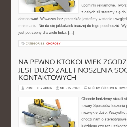
upominki reklamowe. Tworz
z całych sił staramy się do 
dostosować. Wówczas bez przeszkód jesteśmy w stanie uwzględ
mniemaniu. Nie da się jakkolwiek inaczej do tego podchodzić. W
jest potrzebny dla wielu ludzi. […]
CATEGORIES:
CHOROBY
NA PEWNO KTOKOLWIEK ZGODZI 
JEST DUŻO ZALET NOSZENIA S
KONTAKTOWYCH
POSTED BY ADMIN
SIE - 15 - 2025
MOŻLIWOŚĆ KOMENTOWA
Obecnie będziemy starali s
towary Sposobów leczenia j
niezwykle dużo. Wszystko z
chodzi nam o stereotypowe 
ludzkiego czy też uszkodz