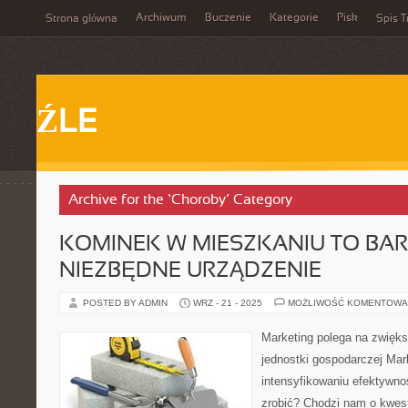
Archiwum
Buczenie
Kategorie
Pisk
Strona główna
Spis T
ŹLE
Archive for the ‘Choroby’ Category
KOMINEK W MIESZKANIU TO BA
NIEZBĘDNE URZĄDZENIE
POSTED BY ADMIN
WRZ - 21 - 2025
MOŻLIWOŚĆ KOMENTOWA
Marketing polega na zwięks
jednostki gospodarczej Mar
intensyfikowaniu efektywnoś
zrobić? Chodzi nam o kwes