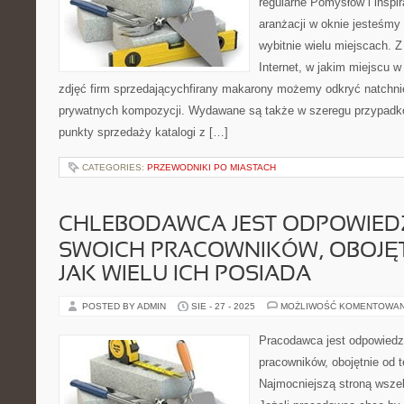
regularne Pomysłów i inspir
aranżacji w oknie jesteśmy
wybitnie wielu miejscach.
Internet, w jakim miejscu w 
zdjęć firm sprzedającychfirany makarony możemy odkryć natchni
prywatnych kompozycji. Wydawane są także w szeregu przypadków
punkty sprzedaży katalogi z […]
CATEGORIES:
PRZEWODNIKI PO MIASTACH
CHLEBODAWCA JEST ODPOWIED
SWOICH PRACOWNIKÓW, OBOJĘT
JAK WIELU ICH POSIADA
POSTED BY ADMIN
SIE - 27 - 2025
MOŻLIWOŚĆ KOMENTOWA
Pracodawca jest odpowiedz
pracowników, obojętnie od t
Najmocniejszą stroną wszelk