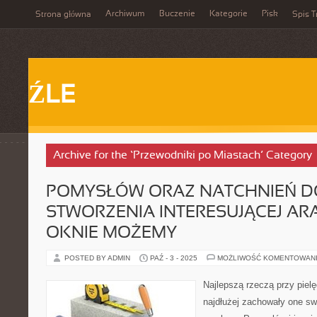
Archiwum
Buczenie
Kategorie
Pisk
Strona główna
Spis T
ŹLE
Archive for the ‘Przewodniki po Miastach’ Category
POMYSŁÓW ORAZ NATCHNIEŃ D
STWORZENIA INTERESUJĄCEJ AR
OKNIE MOŻEMY
POSTED BY ADMIN
PAŹ - 3 - 2025
MOŻLIWOŚĆ KOMENTOWAN
Najlepszą rzeczą przy pielęg
najdłużej zachowały one swó