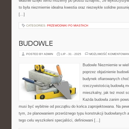
właśnie dzięki temu możemy po prostu oznajmić, że wykorzystywa
to była niezmiernie idealna kwestia oraz niezwykle solidne posun
[…]
CATEGORIES:
PRZEWODNIKI PO MIASTACH
BUDOWLE
POSTED BY ADMIN
LIP - 31 - 2025
MOŻLIWOŚĆ KOMENTOWAN
Budowle Niezmiernie w wiel
poprzez objaśnienie budowla
budynek ofiarowanych cho
rzeczywistością budowlą m
mieszkalny, jak też most sc
Każda budowla zanim powsta
musi być wybitnie od początku do końca zaprojektowana. Na pew
tym, że planowaniem przeróżnego typu konstrukcji budowlanych a
tego celu wyszkoleni specjaliści, definiowani […]