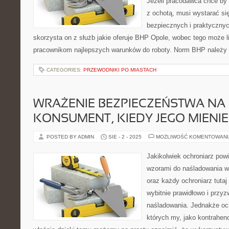
Jeżeli pracodawca chce by b
z ochotą, musi wystarać się
bezpiecznych i praktycznyc
skorzysta on z służb jakie oferuje BHP Opole, wobec tego może 
pracownikom najlepszych warunków do roboty. Norm BHP należy 
CATEGORIES:
PRZEWODNIKI PO MIASTACH
WRAŻENIE BEZPIECZEŃSTWA NA
KONSUMENT, KIEDY JEGO MIENI
POSTED BY ADMIN
SIE - 2 - 2025
MOŻLIWOŚĆ KOMENTOWAN
Jakikolwiek ochroniarz pow
wzorami do naśladowania w 
oraz każdy ochroniarz tuta
wybitnie prawidłowo i przy
naśladowania. Jednakże och
których my, jako kontrahen