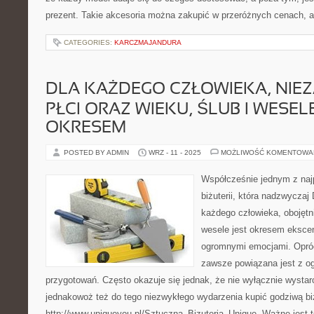
prezent. Takie akcesoria można zakupić w przeróżnych cenach, a
CATEGORIES:
KARCZMAJANDURA
DLA KAŻDEGO CZŁOWIEKA, NIEZ
PŁCI ORAZ WIEKU, ŚLUB I WESELE
OKRESEM
POSTED BY ADMIN
WRZ - 11 - 2025
MOŻLIWOŚĆ KOMENTOWA
Współcześnie jednym z naj
biżuterii, która nadzwycza
każdego człowieka, obojętni
wesele jest okresem ekscen
ogromnymi emocjami. Opróc
zawsze powiązana jest z 
przygotowań. Często okazuje się jednak, że nie wyłącznie wystar
jednakowoż też do tego niezwykłego wydarzenia kupić godziwą biż
http://www.uniqueyou.pl/Sztuczna_Bizuteria_Unique. Ważne jest 