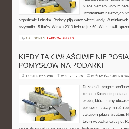
pijące niemało wody mineral
utrzymaniem należytych pro
organizmie ludzkim. Rodacy piją coraz więcej wody. W minionych
przypadło 15 litrów. W roku 2010 było to już 50. W tej chwili spr
CATEGORIES:
KARCZMAJANDURA
KIEDY TAK WŁAŚCIWIE NIE POS
POMYSŁÓW NA PODARKI
POSTED BY ADMIN
WRZ - 23 - 2025
MOŻLIWOŚĆ KOMENTOWA
Dużo osób pragnie spróbowa
biznesu Kiedy nie posiada
osoba, którą mamy obdarowa
pokrewne rzeczy, należałob
zakupem jakiejś biżuterii. 
takim wypadku kolczyki. R
że każdy model udaje się do czegoś dostosować, a poza tym, jest