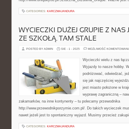
CATEGORIES:
KARCZMAJANDURA
WYCIECZKI DUŻEJ GRUPIE Z NAS
ZE SZKOŁĄ. TAM STALE
POSTED BY ADMIN
SIE - 1 - 2025
MOŻLIWOŚĆ KOMENTOWAN
Wycieczki wielu z nas łączą
Wyjazdy to nasze hobby. W
podróżować, odwiedzać, jeź
się jak najczęściej wyjeż
jest miasto położone w kraj
wyprawę zagraniczną – naw
zakamarków, na inne kontynenty – tu polecamy przewodnika
http://www.przewodnikporzymie.com.pl/. Do takich wycieczek mu
nawet jeżeli jest to spontaniczny wyjazd. Musimy przecież zakup
CATEGORIES:
KARCZMAJANDURA