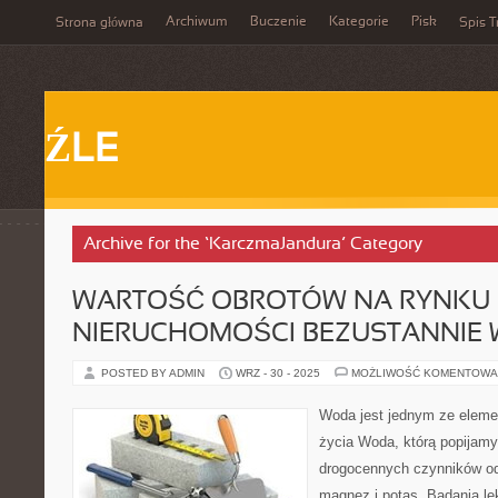
Archiwum
Buczenie
Kategorie
Pisk
Strona główna
Spis T
ŹLE
Archive for the ‘KarczmaJandura’ Category
WARTOŚĆ OBROTÓW NA RYNKU
NIERUCHOMOŚCI BEZUSTANNIE
POSTED BY ADMIN
WRZ - 30 - 2025
MOŻLIWOŚĆ KOMENTOWA
Woda jest jednym ze eleme
życia Woda, którą popijam
drogocennych czynników od
magnez i potas. Badania le