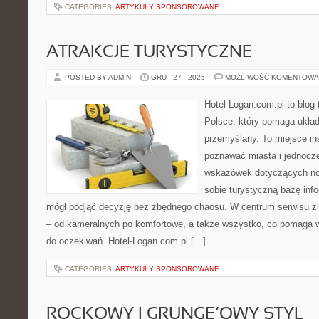
CATEGORIES:
ARTYKUŁY SPONSOROWANE
ATRAKCJE TURYSTYCZNE
POSTED BY ADMIN
GRU - 27 - 2025
MOŻLIWOŚĆ KOMENTOWA
Hotel-Logan.com.pl to blog
Polsce, który pomaga ukła
przemyślany. To miejsce ins
poznawać miasta i jednocz
wskazówek dotyczących noc
sobie turystyczną bazę info
mógł podjąć decyzję bez zbędnego chaosu. W centrum serwisu zn
– od kameralnych po komfortowe, a także wszystko, co pomaga
do oczekiwań. Hotel-Logan.com.pl […]
CATEGORIES:
ARTYKUŁY SPONSOROWANE
ROCKOWY I GRUNGE’OWY STYL