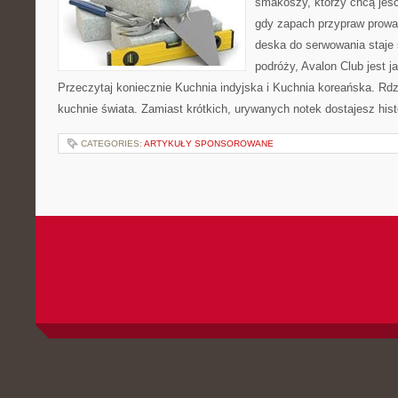
smakoszy, którzy chcą jeść 
gdy zapach przypraw prowad
deska do serwowania staje
podróży, Avalon Club jest 
Przeczytaj koniecznie Kuchnia indyjska i Kuchnia koreańska. Rd
kuchnie świata. Zamiast krótkich, urywanych notek dostajesz histo
CATEGORIES:
ARTYKUŁY SPONSOROWANE