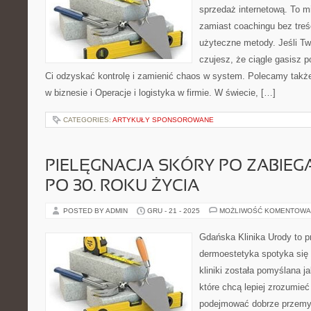
sprzedaż internetową. To m
zamiast coachingu bez treś
użyteczne metody. Jeśli Two
czujesz, że ciągle gasisz 
Ci odzyskać kontrolę i zamienić chaos w system. Polecamy takż
w biznesie i Operacje i logistyka w firmie. W świecie, […]
CATEGORIES:
ARTYKUŁY SPONSOROWANE
PIELĘGNACJA SKÓRY PO ZABIEG
PO 30. ROKU ŻYCIA
POSTED BY ADMIN
GRU - 21 - 2025
MOŻLIWOŚĆ KOMENTOWA
Gdańska Klinika Urody to p
dermoestetyka spotyka się 
kliniki została pomyślana j
które chcą lepiej zrozumieć
podejmować dobrze przemy