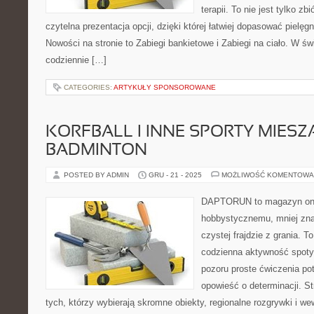
terapii. To nie jest tylko zb
czytelna prezentacja opcji, dzięki której łatwiej dopasować pielęg
Nowości na stronie to Zabiegi bankietowe i Zabiegi na ciało. W św
codziennie […]
CATEGORIES:
ARTYKUŁY SPONSOROWANE
KORFBALL I INNE SPORTY MIESZA
BADMINTON
POSTED BY ADMIN
GRU - 21 - 2025
MOŻLIWOŚĆ KOMENTOWA
DAPTORUN to magazyn onli
hobbystycznemu, mniej zn
czystej frajdzie z grania. T
codzienna aktywność spotyk
pozoru proste ćwiczenia pot
opowieść o determinacji. S
tych, którzy wybierają skromne obiekty, regionalne rozgrywki i w