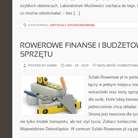
szybkich obietnicach. Laboratorium Możliwości zachęca do tego, 
co można udoskonalać – bez […]
CATEGORIES:
ARTYKUŁY SPONSOROWANE
ROWEROWE FINANSE I BUDŻETO
SPRZĘTU
POSTED BY ADMIN
GRU - 28 - 2025
MOŻLIWOŚĆ KOMENTOWA
Szlaki-Rowerowe.pl to porta
łączy w jednym miejscu tra
wskazówki oraz testy sprzęt
dla osób, które lubią treno
jednocześnie chcą układać
Strona jest tworzona dla ty
nie tylko środek transportu, ale też styl życia. Zobacz konieczni
Województwo Dolnośląskie. W centrum Szlaki-Rowerowe.pl są pęt