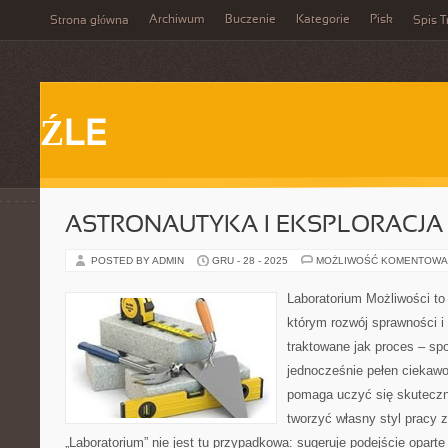
Archiwum
Buczenie
Kategorie
Pisk
Strona główna
Spis T
ŹLE
ASTRONAUTYKA I EKSPLORACJ
POSTED BY ADMIN
GRU - 28 - 2025
MOŻLIWOŚĆ KOMENTOWA
Laboratorium Możliwości to 
którym rozwój sprawności i
traktowane jak proces – sp
jednocześnie pełen ciekawoś
pomaga uczyć się skuteczn
tworzyć własny styl pracy 
„Laboratorium” nie jest tu przypadkowa: sugeruje podejście oparte