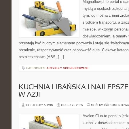
Magnaflow.pl to portal o s
myślą o osobach zakochan
tym, co można z nimi zrobić
środkiem transportu, a zac
miejsce, w którym personal
doświadczeniem, a tematy 
przestają być nudnym elementem podwozia i stają się świadom
brzmienie, responsywność oraz osobowość auta. Ciekawe kategor
bezpieczeństwa (ABS, […]
CATEGORIES:
ARTYKUŁY SPONSOROWANE
KUCHNIA LIBAŃSKA I NAJLEPSZ
W AZJI
POSTED BY ADMIN
GRU - 17 - 2025
MOŻLIWOŚĆ KOMENTOWA
Avalon Club to portal o jedz
kuchni z doświadczeniem pr