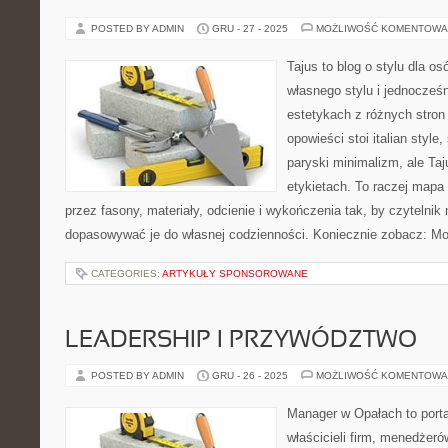
POSTED BY ADMIN
GRU - 27 - 2025
MOŻLIWOŚĆ KOMENTOWA
Tajus to blog o stylu dla o
własnego stylu i jednocześn
estetykach z różnych stron
opowieści stoi italian style
paryski minimalizm, ale Ta
etykietach. To raczej mapa i
przez fasony, materiały, odcienie i wykończenia tak, by czytelnik
dopasowywać je do własnej codzienności. Koniecznie zobacz: M
CATEGORIES:
ARTYKUŁY SPONSOROWANE
LEADERSHIP I PRZYWÓDZTWO
POSTED BY ADMIN
GRU - 26 - 2025
MOŻLIWOŚĆ KOMENTOWA
Manager w Opałach to porta
właścicieli firm, menedżeró