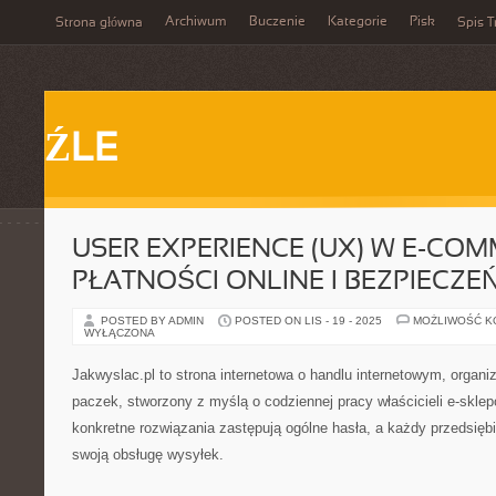
Archiwum
Buczenie
Kategorie
Pisk
Strona główna
Spis T
ŹLE
USER EXPERIENCE (UX) W E-COM
PŁATNOŚCI ONLINE I BEZPIECZ
POSTED BY ADMIN
POSTED ON LIS - 19 - 2025
MOŻLIWOŚĆ 
WYŁĄCZONA
Jakwyslac.pl to strona internetowa o handlu internetowym, organi
paczek, stworzony z myślą o codziennej pracy właścicieli e-sklep
konkretne rozwiązania zastępują ogólne hasła, a każdy przedsię
swoją obsługę wysyłek.