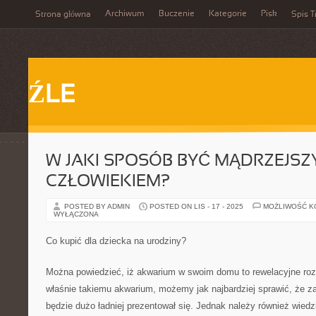
Archiwum
Buczenie
Kategorie
Pisk
Strona główna
Spis T
ŹLE
W JAKI SPOSÓB BYĆ MĄDRZEJS
CZŁOWIEKIEM?
POSTED BY ADMIN
POSTED ON LIS - 17 - 2025
MOŻLIWOŚĆ 
WYŁĄCZONA
Co kupić dla dziecka na urodziny?
Można powiedzieć, iż akwarium w swoim domu to rewelacyjne roz
właśnie takiemu akwarium, możemy jak najbardziej sprawić, że 
będzie dużo ładniej prezentował się. Jednak należy również wiedz