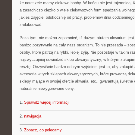
że nareszcie mamy ciekawe hobby. W końcu nie jest tajemnicą, i
a zasadniczo ciężko o wiele ciekawszych form spędzania wolneg
jakieś zajęcie, odskocznię od pracy, problemów dnia codziennego
zrelaksować.
Poza tym, nie można zapomnieć, iż dużym atutem akwarium jest 
bardzo pozytywnie na cały nasz organizm. To nie przesada – zost
osoby, które patrzą na rybki, lepiej żyją. Nie pozostaje w takim raz
najzwyczajniej odwiedzić sklep akwarystyczny, w którym zakupim
resztę. Oczywiście bardzo dobrym wyjściem jest to, aby zakupić 
akcesoria w tych sklepach akwarystycznych, które prowadzą dział
sklepy mające w swojej ofercie akwaria, etc., gwarantują świetne 
naturalnie niewygórowane ceny.
1.
Sprawdź więcej informacji
2.
nawigacja
3.
Zobacz, co polecamy