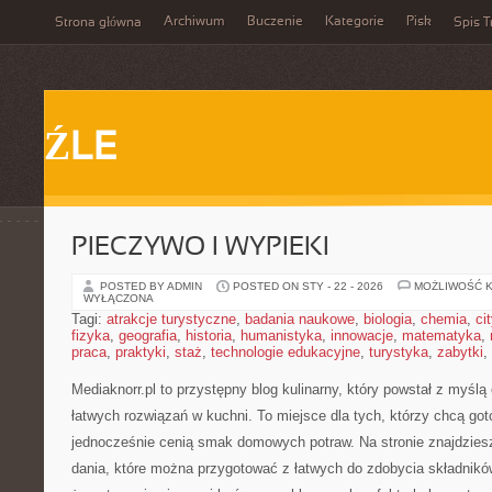
Archiwum
Buczenie
Kategorie
Pisk
Strona główna
Spis T
ŹLE
PIECZYWO I WYPIEKI
POSTED BY ADMIN
POSTED ON STY - 22 - 2026
MOŻLIWOŚĆ 
WYŁĄCZONA
Tagi:
atrakcje turystyczne
,
badania naukowe
,
biologia
,
chemia
,
ci
fizyka
,
geografia
,
historia
,
humanistyka
,
innowacje
,
matematyka
,
praca
,
praktyki
,
staż
,
technologie edukacyjne
,
turystyka
,
zabytki
,
Mediaknorr.pl to przystępny blog kulinarny, który powstał z myśl
łatwych rozwiązań w kuchni. To miejsce dla tych, którzy chcą go
jednocześnie cenią smak domowych potraw. Na stronie znajdziesz
dania, które można przygotować z łatwych do zdobycia składników