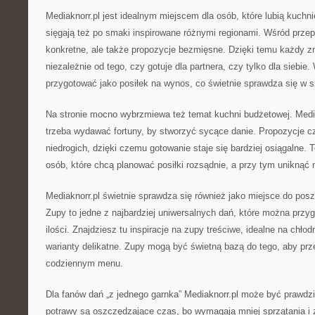
Mediaknorr.pl jest idealnym miejscem dla osób, które lubią kuchn
sięgają też po smaki inspirowane różnymi regionami. Wśród prze
konkretne, ale także propozycje bezmięsne. Dzięki temu każdy zn
niezależnie od tego, czy gotuje dla partnera, czy tylko dla siebi
przygotować jako posiłek na wynos, co świetnie sprawdza się w s
Na stronie mocno wybrzmiewa też temat kuchni budżetowej. Media
trzeba wydawać fortuny, by stworzyć sycące danie. Propozycje c
niedrogich, dzięki czemu gotowanie staje się bardziej osiągalne. T
osób, które chcą planować posiłki rozsądnie, a przy tym uniknąć 
Mediaknorr.pl świetnie sprawdza się również jako miejsce do po
Zupy to jedne z najbardziej uniwersalnych dań, które można przy
ilości. Znajdziesz tu inspiracje na zupy treściwe, idealne na chłod
warianty delikatne. Zupy mogą być świetną bazą do tego, aby pr
codziennym menu.
Dla fanów dań „z jednego garnka” Mediaknorr.pl może być prawdziw
potrawy są oszczędzające czas, bo wymagają mniej sprzątania i 