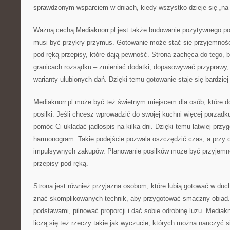
sprawdzonym wsparciem w dniach, kiedy wszystko dzieje się „na 
Ważną cechą Mediaknorr.pl jest także budowanie pozytywnego pod
musi być przykry przymus. Gotowanie może stać się przyjemnoś
pod ręką przepisy, które dają pewność. Strona zachęca do tego,
granicach rozsądku – zmieniać dodatki, dopasowywać przyprawy,
warianty ulubionych dań. Dzięki temu gotowanie staje się bardziej
Mediaknorr.pl może być też świetnym miejscem dla osób, które d
posiłki. Jeśli chcesz wprowadzić do swojej kuchni więcej porządk
pomóc Ci układać jadłospis na kilka dni. Dzięki temu łatwiej prz
harmonogram. Takie podejście pozwala oszczędzić czas, a przy o
impulsywnych zakupów. Planowanie posiłków może być przyjem
przepisy pod ręką.
Strona jest również przyjazna osobom, które lubią gotować w duch
znać skomplikowanych technik, aby przygotować smaczny obiad.
podstawami, pilnować proporcji i dać sobie odrobinę luzu. Mediakn
liczą się też rzeczy takie jak wyczucie, których można nauczyć s