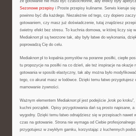
że gotowanie nie musi być czasochłonne, aby efekty były apety
Sezonowe przepisy
i Proste przepisy kulinarne. Serwis kieruje się
powinno być dla każdego. Niezależnie od tego, czy dopiero zacz
gotowaniem, czy masz już doświadczenie, tutaj znajdziesz przepi
świetny efekt bez stresu. To kuchnia domowa, w której liczy się 
Mediaknorr.pl są tworzone tak, aby były łatwe do wykonania, dzi
poprowadzą Cię do celu.
Mediaknorr.pl to kopalnia pomysłów na poranne posiłki, ciepłe posi
tu propozycje na posiłki na co dzień, ale też inspiracje na okazje
gotowania w sposób elastyczny, tak aby można było modyfikować
tego, co akurat masz w lodówce. Dzięki temu łatwo przygotujesz d
marnowanie żywności.
Ważnym elementem Mediaknorr.pl jest podejście „krok po kroku”
kuchni porządek. Opisy przygotowania dań są prosto napisane, a 
wygodny. Dzięki temu łatwo odnajdziesz się w przepisach nawet w
czas na gotowanie. Strona nie wymaga od Ciebie profesjonalnego 
przygotujesz w zwykłym garnku, korzystając z kuchennych podst