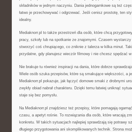
składników w jednym naczyniu. Dania jednogarnkowe są też częs
łatwo je przechowywać i odgrzewać. Jeśli cenisz prostotę, ten sty
idealny.
Mediaknorr.pl to także przestrzeń dla osób, które chcą przygoto
pracy, szkoły lub na spotkanie ze znajomymi. Czasem wystarczy 
stworzyć coś chrupiącego, co zniknie z talerza w kilka minut. Ta
przydatne, gdy planujesz wieczór filmowy i nie chcesz spędzać w
Nie brakuje tu również inspiracji na dania, które dobrze sprawdzają
Wiele osób szuka przepisów, które są smakujące większości, a j
Mediaknorr.pl pokazuje, jak łączyć domowe smaki z drobnymi ur
zwykły obiad nabrał charakteru. Dzięki temu łatwiej uniknąć sytua
staje się bez pomysłu.
Na Mediaknorr.pl znajdziesz też przepisy, które pomagają ogarnąć
czasu, a apetyt rośnie. To rozwiązania dla osób, które wracają z
konkretu. W takich sytuacjach najlepiej sprawdzają się potrawy s
długiego przygotowania ani skomplikowanych technik. Strona mo