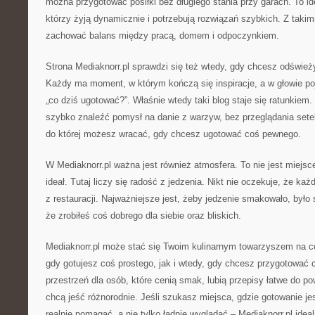
można przygotować posiłki bez długiego stania przy garach. To ide
którzy żyją dynamicznie i potrzebują rozwiązań szybkich. Z takimi
zachować balans między pracą, domem i odpoczynkiem.
Strona Mediaknorr.pl sprawdzi się też wtedy, gdy chcesz odśwież
Każdy ma moment, w którym kończą się inspiracje, a w głowie poja
„co dziś ugotować?”. Właśnie wtedy taki blog staje się ratunkie
szybko znaleźć pomysł na danie z warzyw, bez przeglądania setek
do której możesz wracać, gdy chcesz ugotować coś pewnego.
W Mediaknorr.pl ważna jest również atmosfera. To nie jest miejsc
ideał. Tutaj liczy się radość z jedzenia. Nikt nie oczekuje, że każ
z restauracji. Najważniejsze jest, żeby jedzenie smakowało, było
że zrobiłeś coś dobrego dla siebie oraz bliskich.
Mediaknorr.pl może stać się Twoim kulinarnym towarzyszem na c
gdy gotujesz coś prostego, jak i wtedy, gdy chcesz przygotować 
przestrzeń dla osób, które cenią smak, lubią przepisy łatwe do po
chcą jeść różnorodnie. Jeśli szukasz miejsca, gdzie gotowanie je
realnie pomagać, a nie tylko ładnie wyglądać – Mediaknorr.pl ideal