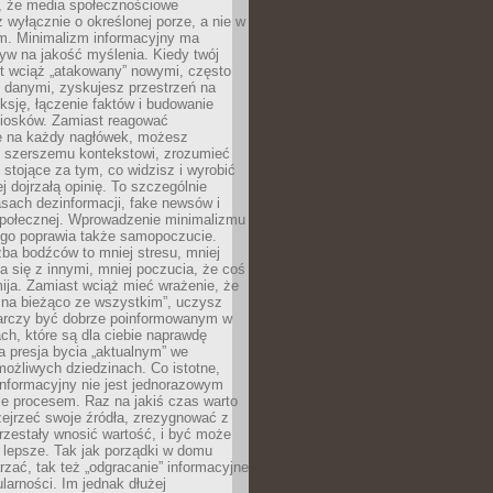
 że media społecznościowe
wyłącznie o określonej porze, a nie w
ym. Minimalizm informacyjny ma
yw na jakość myślenia. Kiedy twój
st wciąż „atakowany” nowymi, często
 danymi, zyskujesz przestrzeń na
eksję, łączenie faktów i budowanie
iosków. Zamiast reagować
e na każdy nagłówek, możesz
ę szerszemu kontekstowi, zrozumieć
tojące za tym, co widzisz i wyrobić
ej dojrzałą opinię. To szczególnie
sach dezinformacji, fake newsów i
 społecznej. Wprowadzenie minimalizmu
ego poprawia także samopoczucie.
zba bodźców to mniej stresu, mniej
 się z innymi, mniej poczucia, że coś
mija. Zamiast wciąż mieć wrażenie, że
 na bieżąco ze wszystkim”, uczysz
tarczy być dobrze poinformowanym w
ch, które są dla ciebie naprawdę
ka presja bycia „aktualnym” we
ożliwych dziedzinach. Co istotne,
nformacyjny nie jest jednorazowym
le procesem. Raz na jakiś czas warto
ejrzeć swoje źródła, zrezygnować z
przestały wnosić wartość, i być może
 lepsze. Tak jak porządki w domu
rzać, tak też „odgracanie” informacyjne
arności. Im jednak dłużej