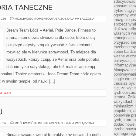
zdecydować,
konsumujesz 
ORIA TANECZNE
trybie ciągł
ogromny wpł
SPRZĘT
 2026
MOŻLIWOŚĆ KOMENTOWANIA
ZOSTAŁA WYŁĄCZONA
mózg nie je
I
sprzecznymi
AKCESORIA
dłuższą refl
TANECZNE
Dream Team Łódź – Aerial, Pole Dance, Fitness to
własnych wn
strona internetowa stworzona dla osób, które chcą
emocjonalni
przyjrzeć si
połączyć artystyczną aktywność z ćwiczeniami i
mechanizmy s
sobie bardzi
rozwijać się w kierunku sprawności. To miejsce dla
ważne w cza
wszystkich, którzy czują, że Aerial oraz pole potrafią
polaryzacji
informacyjn
dać nie tylko satysfakcję, ale też realnie wspierają
Mniejsza lic
jonalny i Taniec amatorski. Idea Dream Team Łódź opiera
porównywania
ciągle cię o
 w swoim tempie: od nauki […]
„musisz być
się, że wys
tych obszara
OROWANE
istotne. Zni
wszystkich m
minimalizm i
projektem, a
U
ponownie prz
tych, które 
TRENING
 2026
MOŻLIWOŚĆ KOMENTOWANIA
ZOSTAŁA WYŁĄCZONA
dodać nowe,
W
trzeba powta
DOMU
wymaga regul
Bieganiewwarszawie.pl to praktyczny serwis dla osób,