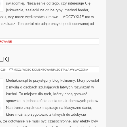
świadomiej. Niezależnie od tego, czy interesuje Cię
jerkowanie, zasiadki na grube ryby, method feeder,
orzu, czy może wędkarstwo zimowe – MOCZYKIJE ma w
o szukasz. Ten portal nie udaje encyklopedii oderwanej od
OROWANE
EKI
PIECZYWO
 2026
MOŻLIWOŚĆ KOMENTOWANIA
ZOSTAŁA WYŁĄCZONA
I
WYPIEKI
Mediaknorr.pl to przystępny blog kulinarny, który powstał
z myślą o osobach szukających łatwych rozwiązań w
kuchni. To miejsce dla tych, którzy chcą gotować
sprawnie, a jednocześnie cenią smak domowych potraw.
Na stronie znajdziesz inspiracje na klasyczne dania,
które można przygotować z łatwych do zdobycia
e, że gotowanie nie musi być czasochłonne, aby efekty były