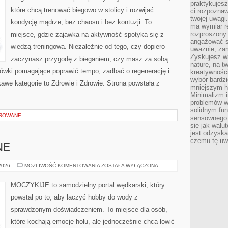
praktykujesz
które chcą trenować biegowo w stolicy i rozwijać
ci rozpoznaw
twojej uwagi
kondycję mądrze, bez chaosu i bez kontuzji. To
ma wymiar re
rozproszony
miejsce, gdzie zajawka na aktywność spotyka się z
angażować s
wiedzą treningową. Niezależnie od tego, czy dopiero
uważnie, zam
Zyskujesz wi
zaczynasz przygodę z bieganiem, czy masz za sobą
naturę, na t
zówki pomagające poprawić tempo, zadbać o regenerację i
kreatywności
wybór bardz
we kategorie to Zdrowie i Zdrowie. Strona powstała z
mniejszym h
Minimalizm i
problemów w
solidnym fu
OROWANE
sensownego 
się jak walu
jest odzysk
czemu tę uw
NE
RYBY
 2026
MOŻLIWOŚĆ KOMENTOWANIA
ZOSTAŁA WYŁĄCZONA
EGZOTYCZNE
MOCZYKIJE to samodzielny portal wędkarski, który
powstał po to, aby łączyć hobby do wody z
sprawdzonym doświadczeniem. To miejsce dla osób,
które kochają emocje holu, ale jednocześnie chcą łowić