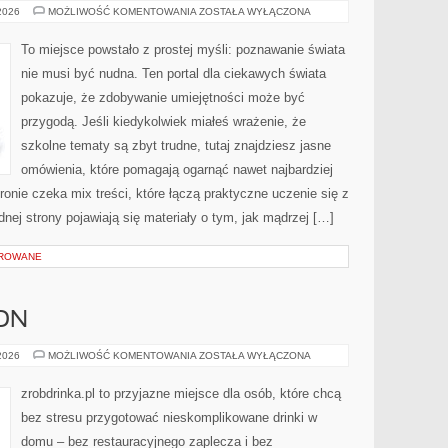
TECHNOLOGIA
 2026
MOŻLIWOŚĆ KOMENTOWANIA
ZOSTAŁA WYŁĄCZONA
I
INNOWACJE
To miejsce powstało z prostej myśli: poznawanie świata
nie musi być nudna. Ten portal dla ciekawych świata
pokazuje, że zdobywanie umiejętności może być
przygodą. Jeśli kiedykolwiek miałeś wrażenie, że
szkolne tematy są zbyt trudne, tutaj znajdziesz jasne
omówienia, które pomagają ogarnąć nawet najbardziej
onie czeka mix treści, które łączą praktyczne uczenie się z
nej strony pojawiają się materiały o tym, jak mądrzej […]
OROWANE
ON
WHISKY
 2026
MOŻLIWOŚĆ KOMENTOWANIA
ZOSTAŁA WYŁĄCZONA
I
BOURBON
zrobdrinka.pl to przyjazne miejsce dla osób, które chcą
bez stresu przygotować nieskomplikowane drinki w
domu – bez restauracyjnego zaplecza i bez