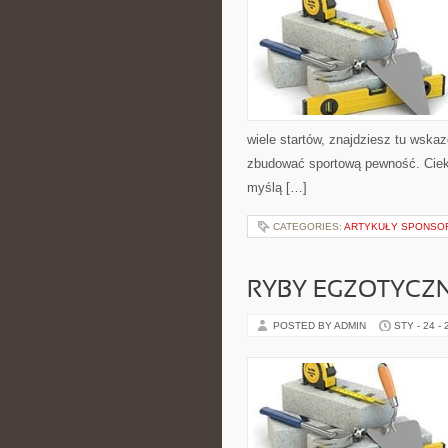
wiele startów, znajdziesz tu wska
zbudować sportową pewność. Cieka
myślą […]
CATEGORIES:
ARTYKUŁY SPONS
RYBY EGZOTYCZ
POSTED BY ADMIN
STY - 24 -