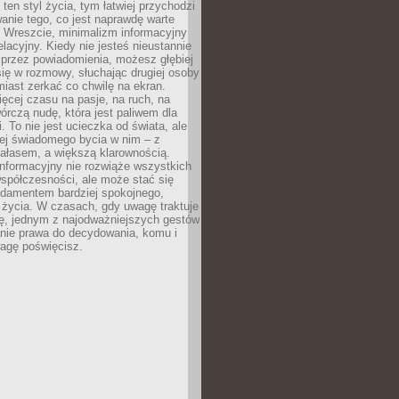
 ten styl życia, tym łatwiej przychodzi
anie tego, co jest naprawdę warte
. Wreszcie, minimalizm informacyjny
lacyjny. Kiedy nie jesteś nieustannie
 przez powiadomienia, możesz głębiej
ię w rozmowy, słuchając drugiej osoby
iast zerkać co chwilę na ekran.
ęcej czasu na pasje, na ruch, na
wórczą nudę, która jest paliwem dla
. To nie jest ucieczka od świata, ale
iej świadomego bycia w nim – z
ałasem, a większą klarownością.
nformacyjny nie rozwiąże wszystkich
spółczesności, ale może stać się
ndamentem bardziej spokojnego,
życia. W czasach, gdy uwagę traktuje
tę, jednym z najodważniejszych gestów
anie prawa do decydowania, komu i
agę poświęcisz.