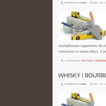
POSTED BY ADMIN
STY - 18 -
skomplikowane zagadnienia. Na str
smaczkami ze świata odkryć. Z jed
CATEGORIES:
ARTYKUŁY SPONS
WHISKY I BOURB
POSTED BY ADMIN
STY - 17 -