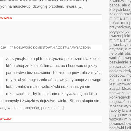
z wiedzy czy
bańce, ale o
cych na muscle-up, dźwignię przodem, lewara […]
których kor
zakłada pozb
OROWANE
minimalizm i
treści: mniej
przypadkowy
pogłębionych
uważnej lek
minimalizmu 
„inwentaryzac
PRZED
 2026
MOŻLIWOŚĆ KOMENTOWANIA
ZOSTAŁA WYŁĄCZONA
czytasz, a m
ŚLUBEM
Ile profili o
wartościoweg
ZatrzymajFaceta.pl to praktyczna przestrzeń dla kobiet,
bezwiednie s
które chcą zrozumieć temat uczuć i budować dojrzały
przewinąć e
dopiero kie
partnerstwo bez udawania. To miejsce powstało z myślą
bodźców, mo
o tym, abyś mogła zerknąć na swoją sytuację z nowego
zostaje, a 
jest wprowad
kąta, znaleźć realne wskazówki oraz nauczyć się
zasad. Może
sprawdzanie
rozmawiać tak, by kontakt nie rozmywała się po kilku
konkretnych
 pomysły i Związki w dojrzałym wieku. Strona skupia się
reagować na
Możesz wybr
gę w relacji: spójność, poczucie […]
raporty bran
przygotowa
wszystkim na
OROWANE
powierzchown
nagłówki i c