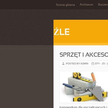
Archiwum
Buczen
Strona główna
ŹLE
SPRZĘT I AKCESO
POSTED BY ADMIN
STY - 25 -
kompendium dla początkujących i 