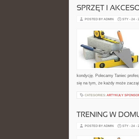
SPRZĘT I AKCES
POSTED BY ADMIN
STY - 24 -
kondycję. Polecamy Taniec profes
się na tym, że każdy może zacząć
CATEGORIES:
ARTYKUŁY SPONS
TRENING W DOM
POSTED BY ADMIN
STY - 24 -