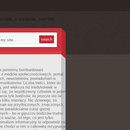
SCRIBE
FACEBOOK
TWITTER
a jesteśmy bombardowani
 z mediów społecznościowych, portali
ych, newsletterów, powiadomień w
omunikatorów. Liczba treści, które do
ą, jest większa niż kiedykolwiek w
wi się, że współczesny człowiek w jeden
arza tyle bodźców, ile jeszcze sto lat
 kilku miesięcy. Nic dziwnego, że
zuje się przytłoczonych, zmęczonych,
ie paradoksalnie coraz gorzej
nych – bo w gąszczu bodźców trudno
 co ważne, od tego, co jest tylko
nimalizm informacyjny to odpowiedź na
ie chodzi w nim o całkowitą rezygnację