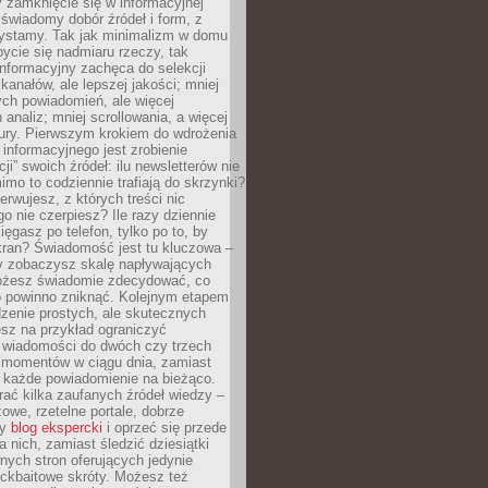
 zamknięcie się w informacyjnej
 świadomy dobór źródeł i form, z
zystamy. Tak jak minimalizm w domu
ycie się nadmiaru rzeczy, tak
nformacyjny zachęca do selekcji
 kanałów, ale lepszej jakości; mniej
ch powiadomień, ale więcej
 analiz; mniej scrollowania, a więcej
tury. Pierwszym krokiem do wdrożenia
informacyjnego jest zrobienie
ji” swoich źródeł: ilu newsletterów nie
imo to codziennie trafiają do skrzynki?
bserwujesz, z których treści nic
o nie czerpiesz? Ile razy dziennie
ięgasz po telefon, tylko po to, by
kran? Świadomość jest tu kluczowa –
dy zobaczysz skalę napływających
żesz świadomie zdecydować, co
co powinno zniknąć. Kolejnym etapem
zenie prostych, ale skutecznych
sz na przykład ograniczyć
 wiadomości do dwóch czy trzech
 momentów w ciągu dnia, zamiast
 każde powiadomienie na bieżąco.
ać kilka zaufanych źródeł wiedzy –
żowe, rzetelne portale, dobrze
ny
blog ekspercki
i oprzeć się przede
 nich, zamiast śledzić dziesiątki
ych stron oferujących jedynie
lickbaitowe skróty. Możesz też