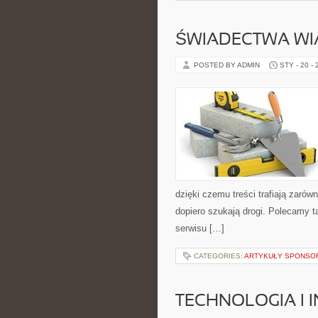
ŚWIADECTWA WI
POSTED BY ADMIN
STY - 20 -
dzięki czemu treści trafiają zaró
dopiero szukają drogi. Polecamy t
serwisu […]
CATEGORIES:
ARTYKUŁY SPONS
TECHNOLOGIA I 