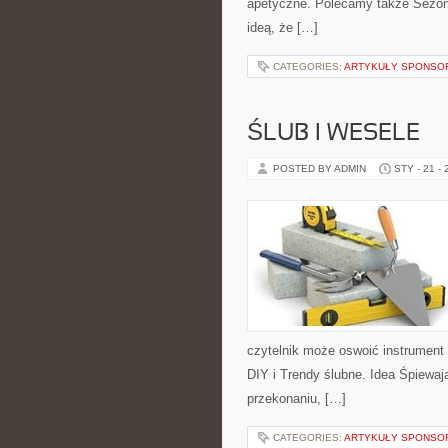
apetyczne. Polecamy także Sezonow
ideą, że […]
CATEGORIES:
ARTYKUŁY SPONS
ŚLUB I WESELE
POSTED BY ADMIN
STY - 21 -
czytelnik może oswoić instrumen
DIY i Trendy ślubne. Idea Śpiewaj
przekonaniu, […]
CATEGORIES:
ARTYKUŁY SPONS