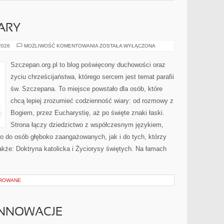
ARY
ŚWIADECTWA
 2026
MOŻLIWOŚĆ KOMENTOWANIA
ZOSTAŁA WYŁĄCZONA
WIARY
Szczepan.org.pl to blog poświęcony duchowości oraz
życiu chrześcijaństwa, którego sercem jest temat parafii
św. Szczepana. To miejsce powstało dla osób, które
chcą lepiej zrozumieć codzienność wiary: od rozmowy z
Bogiem, przez Eucharystię, aż po święte znaki łaski.
Strona łączy dziedzictwo z współczesnym językiem,
wno do osób głęboko zaangażowanych, jak i do tych, którzy
akże: Doktryna katolicka i Życiorysy świętych. Na łamach
OROWANE
INNOWACJE