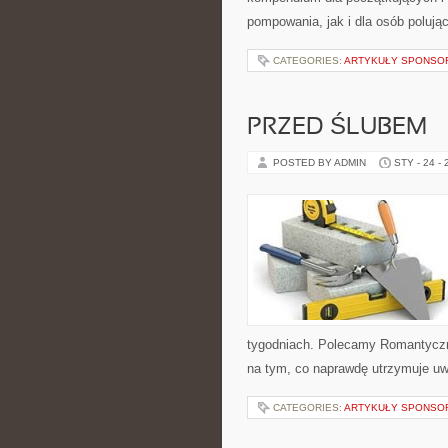
pompowania, jak i dla osób polują
CATEGORIES:
ARTYKUŁY SPONS
PRZED ŚLUBEM
POSTED BY ADMIN
STY - 24 -
tygodniach. Polecamy Romantyczne
na tym, co naprawdę utrzymuje uwa
CATEGORIES:
ARTYKUŁY SPONS