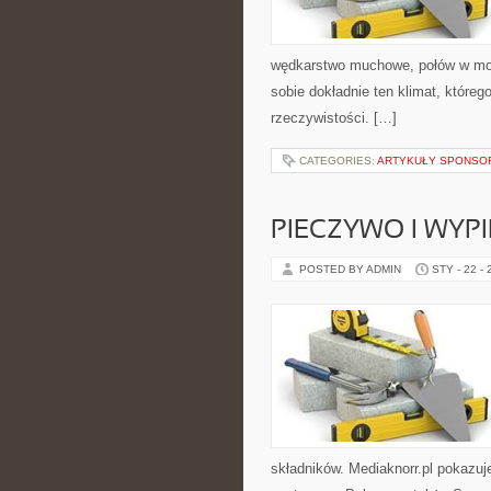
wędkarstwo muchowe, połów w m
sobie dokładnie ten klimat, któreg
rzeczywistości. […]
CATEGORIES:
ARTYKUŁY SPONS
PIECZYWO I WYPI
POSTED BY ADMIN
STY - 22 -
składników. Mediaknorr.pl pokazuj