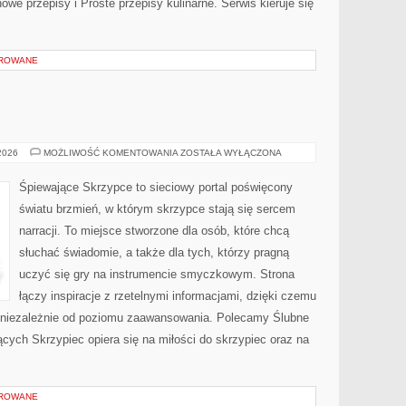
e przepisy i Proste przepisy kulinarne. Serwis kieruje się
OROWANE
ŚLUB
 2026
MOŻLIWOŚĆ KOMENTOWANIA
ZOSTAŁA WYŁĄCZONA
I
WESELE
Śpiewające Skrzypce to sieciowy portal poświęcony
światu brzmień, w którym skrzypce stają się sercem
narracji. To miejsce stworzone dla osób, które chcą
słuchać świadomie, a także dla tych, którzy pragną
uczyć się gry na instrumencie smyczkowym. Strona
łączy inspiracje z rzetelnymi informacjami, dzięki czemu
t niezależnie od poziomu zaawansowania. Polecamy Ślubne
ących Skrzypiec opiera się na miłości do skrzypiec oraz na
OROWANE