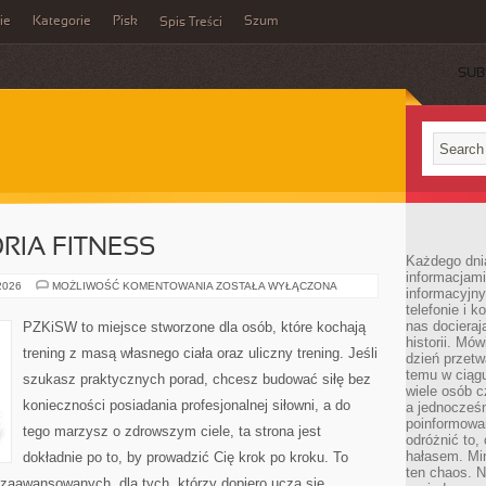
ie
Kategorie
Pisk
Szum
Spis Treści
SUB
RIA FITNESS
Każdego dni
informacjami
SPRZĘT
 2026
MOŻLIWOŚĆ KOMENTOWANIA
ZOSTAŁA WYŁĄCZONA
informacyjn
I
telefonie i k
AKCESORIA
FITNESS
nas docieraj
PZKiSW to miejsce stworzone dla osób, które kochają
historii. Mó
trening z masą własnego ciała oraz uliczny trening. Jeśli
dzień przetw
temu w ciągu
szukasz praktycznych porad, chcesz budować siłę bez
wiele osób c
konieczności posiadania profesjonalnej siłowni, a do
a jednocześn
poinformowa
tego marzysz o zdrowszym ciele, ta strona jest
odróżnić to,
hałasem. Mi
dokładnie po to, by prowadzić Cię krok po kroku. To
ten chaos. N
zaawansowanych, dla tych, którzy dopiero uczą się