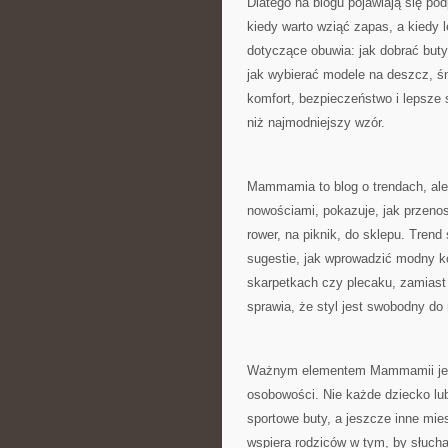
Dlatego na blogu pojawiają się podp
kiedy warto wziąć zapas, a kiedy 
dotyczące obuwia: jak dobrać buty
jak wybierać modele na deszcz, śn
komfort, bezpieczeństwo i lepsze 
niż najmodniejszy wzór.
Mammamia to blog o trendach, ale
nowościami, pokazuje, jak przenos
rower, na piknik, do sklepu. Tren
sugestie, jak wprowadzić modny ko
skarpetkach czy plecaku, zamiast
sprawia, że styl jest swobodny do r
Ważnym elementem Mammamii jest 
osobowości. Nie każde dziecko lubi
sportowe buty, a jeszcze inne mi
wspiera rodziców w tym, by słuch