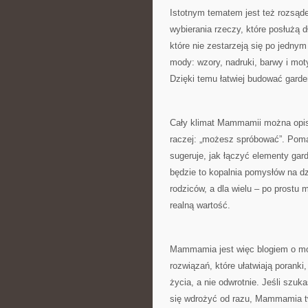
Istotnym tematem jest też rozsą
wybierania rzeczy, które posłużą dł
które nie zestarzeją się po jednym
mody: wzory, nadruki, barwy i mo
Dzięki temu łatwiej budować garder
Cały klimat Mammamii można opisać
raczej: „możesz spróbować”. Pomag
sugeruje, jak łączyć elementy gar
będzie to kopalnia pomysłów na dz
rodziców, a dla wielu – po prostu
realną wartość.
Mammamia jest więc blogiem o modz
rozwiązań, które ułatwiają poranki,
życia, a nie odwrotnie. Jeśli szuk
się wdrożyć od razu, Mammamia tw