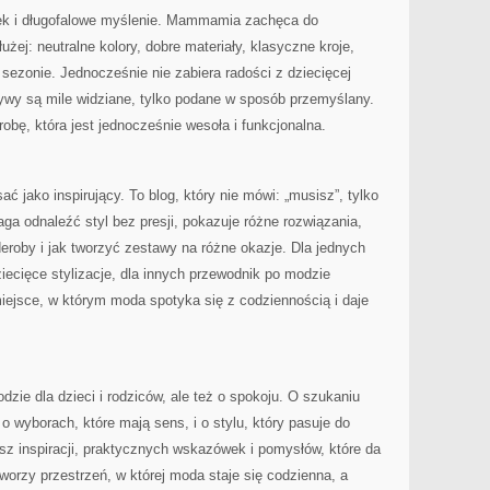
dek i długofalowe myślenie. Mammamia zachęca do
użej: neutralne kolory, dobre materiały, klasyczne kroje,
 sezonie. Jednocześnie nie zabiera radości z dziecięcej
tywy są mile widziane, tylko podane w sposób przemyślany.
obę, która jest jednocześnie wesoła i funkcjonalna.
 jako inspirujący. To blog, który nie mówi: „musisz”, tylko
a odnaleźć styl bez presji, pokazuje różne rozwiązania,
deroby i jak tworzyć zestawy na różne okazje. Dla jednych
iecięce stylizacje, dla innych przewodnik po modzie
 miejsce, w którym moda spotyka się z codziennością i daje
ie dla dzieci i rodziców, ale też o spokoju. O szukaniu
 o wyborach, które mają sens, i o stylu, który pasuje do
asz inspiracji, praktycznych wskazówek i pomysłów, które da
orzy przestrzeń, w której moda staje się codzienna, a