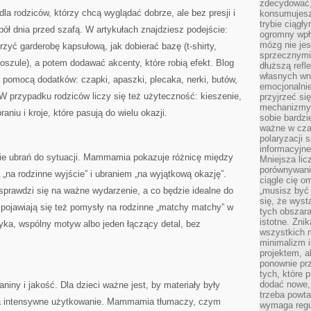
zdecydować,
a rodziców, którzy chcą wyglądać dobrze, ale bez presji i
konsumujesz 
trybie ciągł
ł dnia przed szafą. W artykułach znajdziesz podejście:
ogromny wpł
mózg nie je
orzyć garderobę kapsułową, jak dobierać bazę (t-shirty,
sprzecznymi
 koszule), a potem dodawać akcenty, które robią efekt. Blog
dłuższą refl
własnych wn
 pomocą dodatków: czapki, apaszki, plecaka, nerki, butów,
emocjonalni
 W przypadku rodziców liczy się też użyteczność: kieszenie,
przyjrzeć si
mechanizmy s
niu i kroje, które pasują do wielu okazji.
sobie bardzi
ważne w cza
polaryzacji
informacyjn
 ubrań do sytuacji. Mammamia pokazuje różnicę między
Mniejsza lic
porównywania
 „na rodzinne wyjście” i ubraniem „na wyjątkową okazję”.
ciągle cię o
 sprawdzi się na ważne wydarzenie, a co będzie idealne do
„musisz być
się, że wys
 pojawiają się też pomysły na rodzinne „matchy matchy” w
tych obszara
istotne. Zni
tyka, wspólny motyw albo jeden łączący detal, bez
wszystkich m
minimalizm i
projektem, a
ponownie prz
tych, które 
dodać nowe,
niny i jakość. Dla dzieci ważne jest, by materiały były
trzeba powta
 na intensywne użytkowanie. Mammamia tłumaczy, czym
wymaga regul