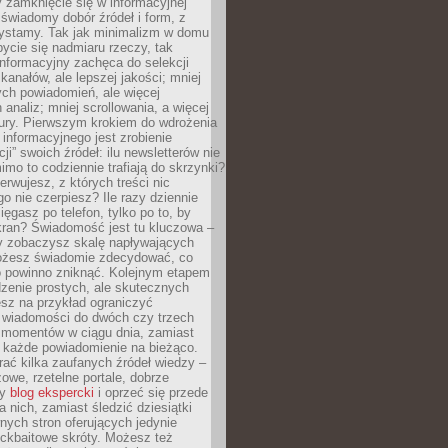
 zamknięcie się w informacyjnej
 świadomy dobór źródeł i form, z
zystamy. Tak jak minimalizm w domu
ycie się nadmiaru rzeczy, tak
nformacyjny zachęca do selekcji
 kanałów, ale lepszej jakości; mniej
ch powiadomień, ale więcej
 analiz; mniej scrollowania, a więcej
tury. Pierwszym krokiem do wdrożenia
informacyjnego jest zrobienie
ji” swoich źródeł: ilu newsletterów nie
imo to codziennie trafiają do skrzynki?
bserwujesz, z których treści nic
o nie czerpiesz? Ile razy dziennie
ięgasz po telefon, tylko po to, by
kran? Świadomość jest tu kluczowa –
dy zobaczysz skalę napływających
żesz świadomie zdecydować, co
co powinno zniknąć. Kolejnym etapem
zenie prostych, ale skutecznych
sz na przykład ograniczyć
 wiadomości do dwóch czy trzech
 momentów w ciągu dnia, zamiast
 każde powiadomienie na bieżąco.
ać kilka zaufanych źródeł wiedzy –
żowe, rzetelne portale, dobrze
ny
blog ekspercki
i oprzeć się przede
 nich, zamiast śledzić dziesiątki
ych stron oferujących jedynie
lickbaitowe skróty. Możesz też