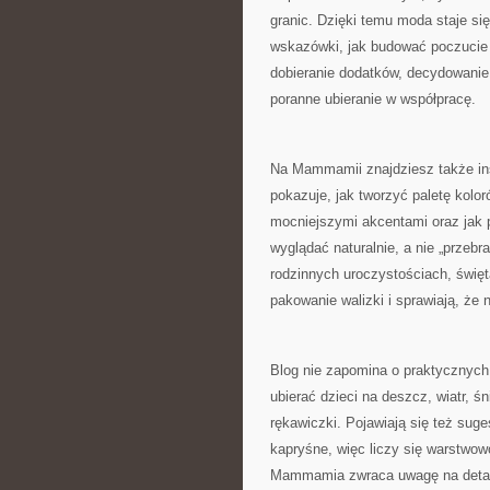
granic. Dzięki temu moda staje się
wskazówki, jak budować poczucie
dobieranie dodatków, decydowanie 
poranne ubieranie w współpracę.
Na Mammamii znajdziesz także insp
pokazuje, jak tworzyć paletę kolor
mocniejszymi akcentami oraz jak p
wyglądać naturalnie, a nie „przeb
rodzinnych uroczystościach, święt
pakowanie walizki i sprawiają, że 
Blog nie zapomina o praktycznych 
ubierać dzieci na deszcz, wiatr, śn
rękawiczki. Pojawiają się też suge
kapryśne, więc liczy się warstwow
Mammamia zwraca uwagę na detale: