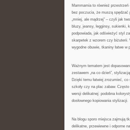
Mammamia to również przestrzeń dl
bez poczucia, że muszą spędzać pó
„mniej, ale mądrzej” – czyli jak tw
bluzy, jeansy, legginsy, sukienki,
podpowiada, jak odświeżyć styl za
skarpetek z wzorem czy biżuterii.
wygodne obuwie, tkaniny łatwe w pra
Ważnym tematem jest dopasowanie
zestawem „na co dzień”, stylizacją
Dzięki temu łatwiej zrozumieć, co
szkoły czy na plac zabaw. Często
wersji delikatnej: podobna kolorys
dosłownego kopiowania stylizacji.
Na blogu sporo miejsca zajmują tka
delikatne, przewiewne i odporne