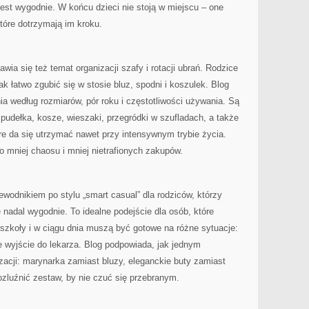
est wygodnie. W końcu dzieci nie stoją w miejscu – one
które dotrzymają im kroku.
ia się też temat organizacji szafy i rotacji ubrań. Rodzice
ak łatwo zgubić się w stosie bluz, spodni i koszulek. Blog
a według rozmiarów, pór roku i częstotliwości używania. Są
 pudełka, kosze, wieszaki, przegródki w szufladach, a także
e da się utrzymać nawet przy intensywnym trybie życia.
 mniej chaosu i mniej nietrafionych zakupów.
dnikiem po stylu „smart casual” dla rodziców, którzy
 nadal wygodnie. To idealne podejście dla osób, które
szkoły i w ciągu dnia muszą być gotowe na różne sytuacje:
e wyjście do lekarza. Blog podpowiada, jak jednym
zacji: marynarka zamiast bluzy, eleganckie buty zamiast
ozluźnić zestaw, by nie czuć się przebranym.