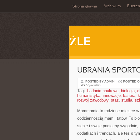
Archiwum
Buczen
Strona główna
ŹLE
UBRANIA SPORTO
POSTED BY ADMIN
POSTED ON
WYŁĄCZONA
Tagi:
badania naukowe
,
biologia
,
c
humanistyka
,
innowacje
,
kariera
,
k
rozwój zawodowy
,
staż
,
studia
,
sz
Mammamia to rodzinne miejsce w 
codziennością mam i tatów. To blo
siebie i swoje pociechy wygodnie, 
dodatkach i trendach, ale też o ty