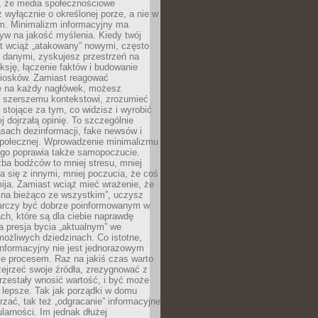
 że media społecznościowe
wyłącznie o określonej porze, a nie w
ym. Minimalizm informacyjny ma
yw na jakość myślenia. Kiedy twój
st wciąż „atakowany” nowymi, często
 danymi, zyskujesz przestrzeń na
eksję, łączenie faktów i budowanie
iosków. Zamiast reagować
e na każdy nagłówek, możesz
ę szerszemu kontekstowi, zrozumieć
tojące za tym, co widzisz i wyrobić
ej dojrzałą opinię. To szczególnie
sach dezinformacji, fake newsów i
 społecznej. Wprowadzenie minimalizmu
ego poprawia także samopoczucie.
zba bodźców to mniej stresu, mniej
 się z innymi, mniej poczucia, że coś
mija. Zamiast wciąż mieć wrażenie, że
 na bieżąco ze wszystkim”, uczysz
tarczy być dobrze poinformowanym w
ch, które są dla ciebie naprawdę
ka presja bycia „aktualnym” we
ożliwych dziedzinach. Co istotne,
nformacyjny nie jest jednorazowym
le procesem. Raz na jakiś czas warto
ejrzeć swoje źródła, zrezygnować z
przestały wnosić wartość, i być może
 lepsze. Tak jak porządki w domu
rzać, tak też „odgracanie” informacyjne
arności. Im jednak dłużej