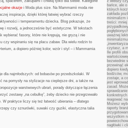
ą, spacerem, zakupami i chwilą tylko dla siebie. Kategorie
z wiedzy czy
bańce, ale o
ecjalne okazje
i Moda plus size. Na Mammamii moda nie
których kor
zakłada pozb
ej inspiracja, dzięki której łatwiej wybrać rzeczy
minimalizm i
aktywności i temperamentu dziecka. Blog pokazuje, że
treści: mniej
przypadkowy
wę i rozwój, a jednocześnie być estetyczne. W tekstach
pogłębionych
 wybierać fasony, które nie krępują, nie gryzą i nie
uważnej lek
minimalizmu 
u czy wspinaniu się na placu zabaw. Dla wielu rodzin to
„inwentaryzac
czytasz, a m
terium, a dopiero później kolor, wzór i styl – i Mammamia
Ile profili o
wartościoweg
bezwiednie s
przewinąć e
dopiero kie
bodźców, mo
cje dla najmłodszych: od bobasów po przedszkolaki. W
zostaje, a 
ć na pomysły na stylizacje na cieplejsze dni, a także na
jest wprowad
zasad. Może
 propozycje warstwowych ubrań, porady dotyczące łączenia
sprawdzanie
worzyć zestawy „na cebulkę”, żeby dziecko nie przegrzewało
konkretnych
reagować na
e. W praktyce liczy się też łatwość ubierania – dlatego
Możesz wybr
raporty bran
 rzepy czy sznurówki, suwaki czy guziki, elastyczna talia
przygotowa
wszystkim na
powierzchown
nagłówki i c