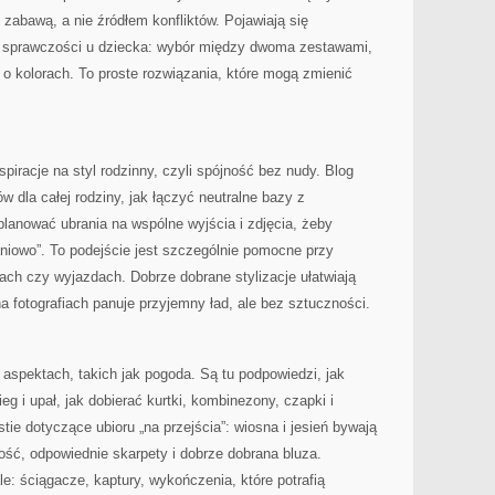
 zabawą, a nie źródłem konfliktów. Pojawiają się
 sprawczości u dziecka: wybór między dwoma zestawami,
o kolorach. To proste rozwiązania, które mogą zmienić
iracje na styl rodzinny, czyli spójność bez nudy. Blog
ów dla całej rodziny, jak łączyć neutralne bazy z
lanować ubrania na wspólne wyjścia i zdjęcia, żeby
raniowo”. To podejście jest szczególnie pomocne przy
ach czy wyjazdach. Dobrze dobrane stylizacje ułatwiają
na fotografiach panuje przyjemny ład, ale bez sztuczności.
aspektach, takich jak pogoda. Są tu podpowiedzi, jak
ieg i upał, jak dobierać kurtki, kombinezony, czapki i
stie dotyczące ubioru „na przejścia”: wiosna i jesień bywają
ość, odpowiednie skarpety i dobrze dobrana bluza.
 ściągacze, kaptury, wykończenia, które potrafią