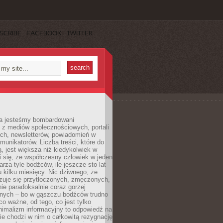
SCRIBE
FACEBOOK
TWITTER
a jesteśmy bombardowani
 z mediów społecznościowych, portali
ych, newsletterów, powiadomień w
omunikatorów. Liczba treści, które do
ą, jest większa niż kiedykolwiek w
wi się, że współczesny człowiek w jeden
arza tyle bodźców, ile jeszcze sto lat
 kilku miesięcy. Nic dziwnego, że
zuje się przytłoczonych, zmęczonych,
ie paradoksalnie coraz gorzej
nych – bo w gąszczu bodźców trudno
 co ważne, od tego, co jest tylko
nimalizm informacyjny to odpowiedź na
ie chodzi w nim o całkowitą rezygnację