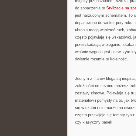
między przedszkolem, szkołą, prac
do zobaczenia to
Stylizacje na sp
jest narzuconym schematem. To racz
dopasowane do wieku, pory roku, 
ubrania mogą wspierać ruch, zaba
często pojawiają się wskazówki, jak
przeszkadzają w bieganiu, skakani
właśnie wygoda jest pierwszym kry
świetnie rozumie tę kolejność.
Jednym z filarów bloga są inspira
zależności od sezonu możesz trafi
zestawy zimowe. Pojawiają się tu
materiałów i pomysły na to, jak t
się w szatni i nie marzło na dworz
często przewijają się tematy typu:
czy klasyczny pasek.