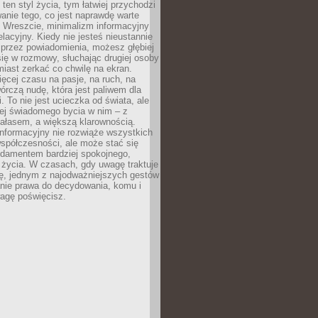
 ten styl życia, tym łatwiej przychodzi
anie tego, co jest naprawdę warte
. Wreszcie, minimalizm informacyjny
lacyjny. Kiedy nie jesteś nieustannie
 przez powiadomienia, możesz głębiej
ię w rozmowy, słuchając drugiej osoby
iast zerkać co chwilę na ekran.
ęcej czasu na pasje, na ruch, na
wórczą nudę, która jest paliwem dla
. To nie jest ucieczka od świata, ale
iej świadomego bycia w nim – z
ałasem, a większą klarownością.
nformacyjny nie rozwiąże wszystkich
spółczesności, ale może stać się
ndamentem bardziej spokojnego,
życia. W czasach, gdy uwagę traktuje
tę, jednym z najodważniejszych gestów
anie prawa do decydowania, komu i
agę poświęcisz.