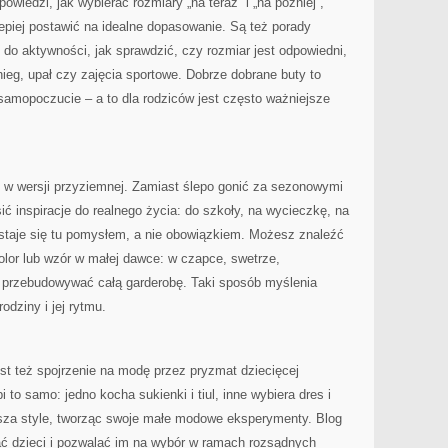
owiedzi, jak wybierać rozmiary „na teraz” i „na później”,
lepiej postawić na idealne dopasowanie. Są też porady
 do aktywności, jak sprawdzić, czy rozmiar jest odpowiedni,
ieg, upał czy zajęcia sportowe. Dobrze dobrane buty to
samopoczucie – a to dla rodziców jest często ważniejsze
 w wersji przyziemnej. Zamiast ślepo gonić za sezonowymi
ić inspiracje do realnego życia: do szkoły, na wycieczkę, na
d staje się tu pomysłem, a nie obowiązkiem. Możesz znaleźć
lor lub wzór w małej dawce: w czapce, swetrze,
 przebudowywać całą garderobę. Taki sposób myślenia
odziny i jej rytmu.
też spojrzenie na modę przez pryzmat dziecięcej
 to samo: jedno kocha sukienki i tiul, inne wybiera dres i
esza style, tworząc swoje małe modowe eksperymenty. Blog
ać dzieci i pozwalać im na wybór w ramach rozsądnych