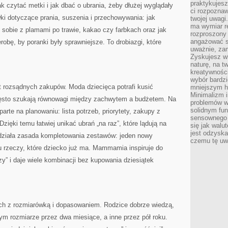
praktykujesz
k czytać metki i jak dbać o ubrania, żeby dłużej wyglądały
ci rozpoznaw
ki dotyczące prania, suszenia i przechowywania: jak
twojej uwagi
ma wymiar re
 sobie z plamami po trawie, kakao czy farbkach oraz jak
rozproszony
angażować s
robę, by poranki były sprawniejsze. To drobiazgi, które
uważnie, zam
Zyskujesz wi
naturę, na t
kreatywności
wybór bardz
rozsądnych zakupów. Moda dziecięca potrafi kusić
mniejszym h
Minimalizm i
często szukają równowagi między zachwytem a budżetem. Na
problemów w
solidnym fu
rte na planowaniu: lista potrzeb, priorytety, zakupy z
sensownego 
Dzięki temu łatwiej unikać ubrań „na raz”, które lądują na
się jak walu
jest odzysk
 działa zasada kompletowania zestawów: jeden nowy
czemu tę uw
u rzeczy, które dziecko już ma. Mammamia inspiruje do
czy” i daje wiele kombinacji bez kupowania dziesiątek
ch z rozmiarówką i dopasowaniem. Rodzice dobrze wiedzą,
ym rozmiarze przez dwa miesiące, a inne przez pół roku.