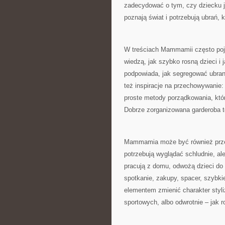
zadecydować o tym, czy dziecku j
poznają świat i potrzebują ubrań, 
W treściach Mammamii często pojaw
wiedzą, jak szybko rosną dzieci i j
podpowiada, jak segregować ubrani
też inspiracje na przechowywanie:
proste metody porządkowania, któr
Dobrze zorganizowana garderoba to
Mammamia może być również przewo
potrzebują wyglądać schludnie, ale
pracują z domu, odwożą dzieci do 
spotkanie, zakupy, spacer, szybki
elementem zmienić charakter styli
sportowych, albo odwrotnie – jak r