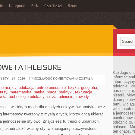
ie
Kategorie
Pisk
Szum
Spis Treści
SUB
WE I ATHLEISURE
Każdego dni
informacjami
UBRANIA
 STY - 14 - 2026
MOŻLIWOŚĆ KOMENTOWANIA
ZOSTAŁA
informacyjn
SPORTOWE
I
telefonie i k
hemia
,
cv
,
edukacja
,
entrepreneurship
,
fizyka
,
geografia
,
ATHLEISURE
nas docieraj
ursy
,
matematyka
,
nauka
,
praca
,
praktyki
,
rekrutacja
,
historii. Mó
koła
,
technologie edukacyjne
,
zatrudnienie
,
zawody
dzień przetw
temu w ciągu
sieci, w którym moda dla młodych odkrywców spotyka się z
wiele osób c
a jednocześn
g internetowy tworzony z myślą o tych, którzy chcą ubierać
poinformowa
a jednocześnie stylowo. Znajdziesz tu treści o ubraniach,
odróżnić to,
hałasem. Mi
m, jak odnaleźć własny styl w zabieganej rzeczywistości:
ten chaos. N