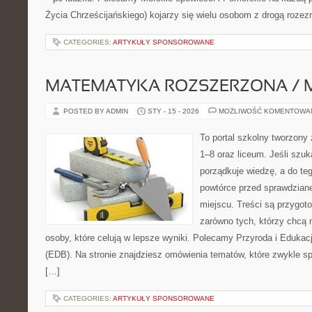
Życia Chrześcijańskiego) kojarzy się wielu osobom z drogą rozez
CATEGORIES:
ARTYKUŁY SPONSOROWANE
MATEMATYKA ROZSZERZONA / 
POSTED BY ADMIN
STY - 15 - 2026
MOŻLIWOŚĆ KOMENTOWA
To portal szkolny tworzony
1–8 oraz liceum. Jeśli szuk
porządkuje wiedzę, a do te
powtórce przed sprawdzian
miejscu. Treści są przygot
zarówno tych, którzy chcą n
osoby, które celują w lepsze wyniki. Polecamy Przyroda i Edukac
(EDB). Na stronie znajdziesz omówienia tematów, które zwykle sp
[…]
CATEGORIES:
ARTYKUŁY SPONSOROWANE