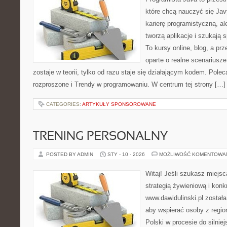
które chcą nauczyć się Jav
karierę programistyczną, ale
tworzą aplikacje i szukaj
To kursy online, blog, a p
oparte o realne scenariusze
zostaje w teorii, tylko od razu staje się działającym kodem. Pole
rozproszone i Trendy w programowaniu. W centrum tej strony […]
CATEGORIES:
ARTYKUŁY SPONSOROWANE
TRENING PERSONALNY
POSTED BY ADMIN
STY - 10 - 2026
MOŻLIWOŚĆ KOMENTOWA
Witaj! Jeśli szukasz miejsc
strategią żywieniową i kon
www.dawidulinski.pl została
aby wspierać osoby z region
Polski w procesie do silniej