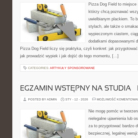
Pizza Dog Field to miejsce 
którzy chcą poznawać wszy
uwielbianym plackiem. To b
stylach, ale także o smakac
wypieczonym ciastem, ciąg
dodatkami dopasowanymi do
Pizza Dog Field liczy się praktyka, czyli konkret: jak przygotować 
jak prowadzić wypiek i jak dojść do tego momentu, […]
CATEGORIES:
ARTYKUŁY SPONSOROWANE
EGZAMIN WSTĘPNY NA STUDIA 
POSTED BY ADMIN
STY - 12 - 2026
MOŻLIWOŚĆ KOMENTOWA
Nie mogę pomóc w tworzeniu
nielegalne ujawnienia lub 
za to przygotować bardzo d
bezpiecznej, legalnej wersji