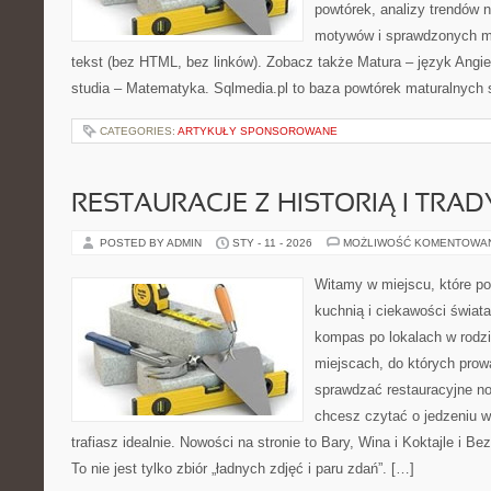
powtórek, analizy trendów 
motywów i sprawdzonych m
tekst (bez HTML, bez linków). Zobacz także Matura – język Angi
studia – Matematyka. Sqlmedia.pl to baza powtórek maturalnych
CATEGORIES:
ARTYKUŁY SPONSOROWANE
RESTAURACJE Z HISTORIĄ I TRAD
POSTED BY ADMIN
STY - 11 - 2026
MOŻLIWOŚĆ KOMENTOWA
Witamy w miejscu, które p
kuchnią i ciekawości świata
kompas po lokalach w rodz
miejscach, do których prowa
sprawdzać restauracyjne no
chcesz czytać o jedzeniu w
trafiasz idealnie. Nowości na stronie to Bary, Wina i Koktajle i Be
To nie jest tylko zbiór „ładnych zdjęć i paru zdań”. […]