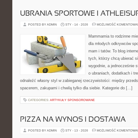
UBRANIA SPORTOWE I ATHLEISU
POSTED BY ADMIN
STY - 14 - 2026
MOŻLIWOŚĆ KOMENTOWA
Mammamia to rodzinne miej
dla młodych odkrywców spo
mam i tatów. To blog inter
tych, którzy chcą ubierać s
wygodnie, a jednocześnie st
o ubraniach, dodatkach i tr
odnaleźć własny styl w zabieganej rzeczywistości: między przeds
spacerem, zakupami i chwilą tylko dla siebie. Kategorie do […]
CATEGORIES:
ARTYKUŁY SPONSOROWANE
PIZZA NA WYNOS I DOSTAWA
POSTED BY ADMIN
STY - 13 - 2026
MOŻLIWOŚĆ KOMENTOWA