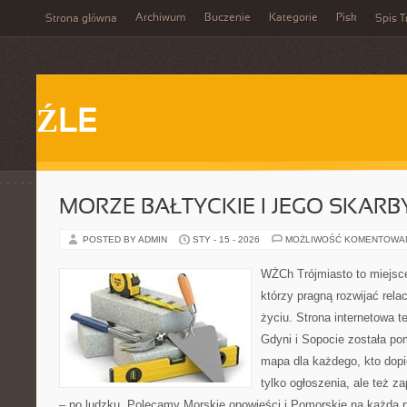
Archiwum
Buczenie
Kategorie
Pisk
Strona główna
Spis T
ŹLE
MORZE BAŁTYCKIE I JEGO SKARB
POSTED BY ADMIN
STY - 15 - 2026
MOŻLIWOŚĆ KOMENTOWA
WŻCh Trójmiasto to miejsce
którzy pragną rozwijać rel
życiu. Strona internetowa 
Gdyni i Sopocie została po
mapa dla każdego, kto dop
tylko ogłoszenia, ale też z
– po ludzku. Polecamy Morskie opowieści i Pomorskie na każdą 