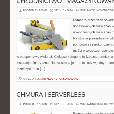
CHŁODNICTWO I MAGAZYNOWANI
POSTED BY ADMIN
STY - 10 - 2026
MOŻLIWOŚĆ KOMENTOWA
Rymar to przestrzeń stworz
dopasowanych rozwiązań w 
nowoczesnych rozwiązań m
Na stronie prezentujemy w
pompowe i szeroko rozumian
myślą o wygodzie, spokoju 
w perspektywie wielu lat. Ciekawe kategorie to Izolacja termiczna 
instalacje elektryczne. Nasza strona jest po to, aby w jednym ce
przełożyć je na […]
CATEGORIES:
ARTYKUŁY SPONSOROWANE
CHMURA I SERVERLESS
POSTED BY ADMIN
STY - 10 - 2026
MOŻLIWOŚĆ KOMENTOWA
Programista Java to przest