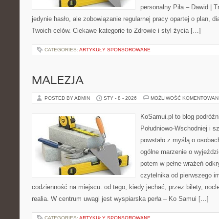
personalny Piła – Dawid | Tre
jedynie hasło, ale zobowiązanie regularnej pracy opartej o plan, d
Twoich celów. Ciekawe kategorie to Zdrowie i styl życia […]
CATEGORIES:
ARTYKUŁY SPONSOROWANE
MALEZJA
POSTED BY ADMIN
STY - 8 - 2026
MOŻLIWOŚĆ KOMENTOWAN
KoSamui.pl to blog podróżni
Południowo-Wschodniej i sze
powstało z myślą o osobach
ogólne marzenie o wyjeźdz
potem w pełne wrażeń odkr
czytelnika od pierwszego i
codzienność na miejscu: od tego, kiedy jechać, przez bilety, nocle
realia. W centrum uwagi jest wyspiarska perła – Ko Samui […]
CATEGORIES:
ARTYKUŁY SPONSOROWANE