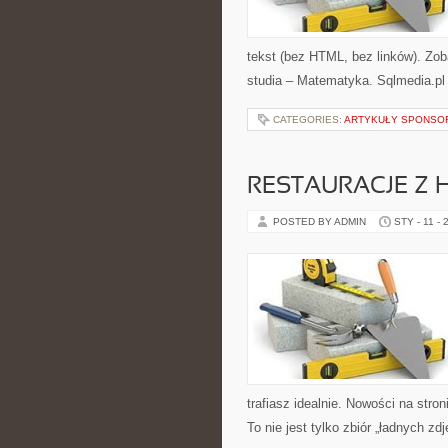
tekst (bez HTML, bez linków). Zob
studia – Matematyka. Sqlmedia.pl
CATEGORIES:
ARTYKUŁY SPONS
RESTAURACJE Z H
POSTED BY ADMIN
STY - 11 - 
trafiasz idealnie. Nowości na stron
To nie jest tylko zbiór „ładnych zd