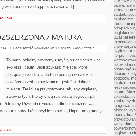
z wiedzy czy
bańce, ale o
się wielu osobom z drogą rozeznawania. I […]
których kor
zakłada pozb
OROWANE
minimalizm i
treści: mniej
przypadkowy
pogłębionych
ZSZERZONA / MATURA
uważnej lek
minimalizmu 
„inwentaryzac
MATEMATYKA
 2026
MOŻLIWOŚĆ KOMENTOWANIA
ZOSTAŁA WYŁĄCZONA
czytasz, a m
ROZSZERZONA
/
Ile profili o
MATURA
To portal szkolny tworzony z myślą o uczniach z klas
wartościoweg
bezwiednie s
1–8 oraz liceum. Jeśli szukasz miejsca, które
przewinąć e
dopiero kie
porządkuje wiedzę, a do tego pomaga w szybkiej
bodźców, mo
powtórce przed sprawdzianem, jesteś w dobrym
zostaje, a 
jest wprowad
miejscu. Treści są przygotowane tak, aby wspierały
zasad. Może
zarówno tych, którzy chcą nadrobić zaległości, jak i
sprawdzanie
konkretnych
ki. Polecamy Przyroda i Edukacja dla bezpieczeństwa
reagować na
Możesz wybr
ienia tematów, które zwykle sprawiają kłopot: od gramatyki
raporty bran
przygotowa
wszystkim na
powierzchown
OROWANE
nagłówki i c