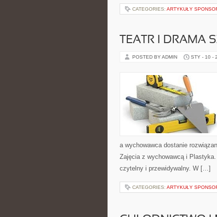
CATEGORIES:
ARTYKUŁY SPONS
TEATR I DRAMA 
POSTED BY ADMIN
STY - 10 -
a wychowawca dostanie rozwiązani
Zajęcia z wychowawcą i Plastyka. 
czytelny i przewidywalny. W […]
CATEGORIES:
ARTYKUŁY SPONS