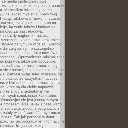
 że media społecznościowe
wyłącznie o określonej porze, a nie w
ym. Minimalizm informacyjny ma
yw na jakość myślenia. Kiedy twój
st wciąż „atakowany” nowymi, często
 danymi, zyskujesz przestrzeń na
eksję, łączenie faktów i budowanie
iosków. Zamiast reagować
e na każdy nagłówek, możesz
ę szerszemu kontekstowi, zrozumieć
tojące za tym, co widzisz i wyrobić
ej dojrzałą opinię. To szczególnie
sach dezinformacji, fake newsów i
 społecznej. Wprowadzenie minimalizmu
ego poprawia także samopoczucie.
zba bodźców to mniej stresu, mniej
 się z innymi, mniej poczucia, że coś
mija. Zamiast wciąż mieć wrażenie, że
 na bieżąco ze wszystkim”, uczysz
tarczy być dobrze poinformowanym w
ch, które są dla ciebie naprawdę
ka presja bycia „aktualnym” we
ożliwych dziedzinach. Co istotne,
nformacyjny nie jest jednorazowym
le procesem. Raz na jakiś czas warto
ejrzeć swoje źródła, zrezygnować z
przestały wnosić wartość, i być może
 lepsze. Tak jak porządki w domu
rzać, tak też „odgracanie” informacyjne
arności. Im jednak dłużej