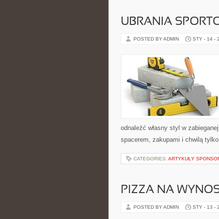
UBRANIA SPORTO
POSTED BY ADMIN
STY - 14 -
odnaleźć własny styl w zabieganej
spacerem, zakupami i chwilą tylko 
CATEGORIES:
ARTYKUŁY SPONS
PIZZA NA WYNOS
POSTED BY ADMIN
STY - 13 -