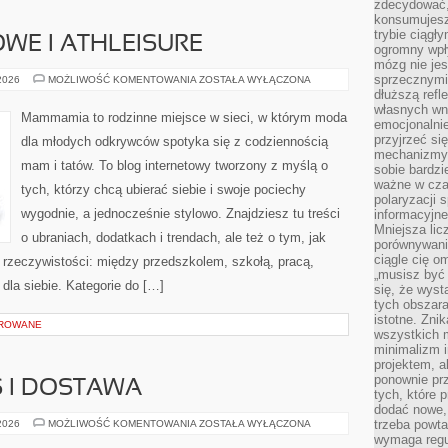
zdecydować,
konsumujesz 
trybie ciągł
WE I ATHLEISURE
ogromny wpł
mózg nie je
sprzecznymi
UBRANIA
 2026
MOŻLIWOŚĆ KOMENTOWANIA
ZOSTAŁA WYŁĄCZONA
SPORTOWE
dłuższą refl
I
własnych wn
ATHLEISURE
Mammamia to rodzinne miejsce w sieci, w którym moda
emocjonalni
przyjrzeć si
dla młodych odkrywców spotyka się z codziennością
mechanizmy s
mam i tatów. To blog internetowy tworzony z myślą o
sobie bardzi
ważne w cza
tych, którzy chcą ubierać siebie i swoje pociechy
polaryzacji
wygodnie, a jednocześnie stylowo. Znajdziesz tu treści
informacyjn
Mniejsza lic
o ubraniach, dodatkach i trendach, ale też o tym, jak
porównywania
ciągle cię o
 rzeczywistości: między przedszkolem, szkołą, pracą,
„musisz być
dla siebie. Kategorie do […]
się, że wys
tych obszara
istotne. Zni
OROWANE
wszystkich m
minimalizm i
projektem, a
ponownie prz
 I DOSTAWA
tych, które 
dodać nowe,
PIZZA
trzeba powta
 2026
MOŻLIWOŚĆ KOMENTOWANIA
ZOSTAŁA WYŁĄCZONA
NA
wymaga regul
WYNOS