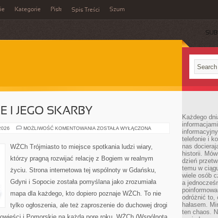
ie
Kategorie
Pisk
Szum
Spis Treści
SUB
E I JEGO SKARBY
Każdego dni
informacjami
MORZE
 2026
MOŻLIWOŚĆ KOMENTOWANIA
ZOSTAŁA WYŁĄCZONA
informacyjn
BAŁTYCKIE
telefonie i k
I
JEGO
nas docieraj
WŻCh Trójmiasto to miejsce spotkania ludzi wiary,
SKARBY
historii. Mó
którzy pragną rozwijać relację z Bogiem w realnym
dzień przetw
temu w ciągu
życiu. Strona internetowa tej wspólnoty w Gdańsku,
wiele osób c
Gdyni i Sopocie została pomyślana jako zrozumiała
a jednocześn
poinformowa
mapa dla każdego, kto dopiero poznaje WŻCh. To nie
odróżnić to,
hałasem. Mi
tylko ogłoszenia, ale też zaproszenie do duchowej drogi
ten chaos. N
owieści i Pomorskie na każdą porę roku. WŻCh (Wspólnota