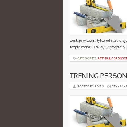
zostaje w teorii, tylko od razu st
rozproszone i Trendy w programow
CATEGORIES:
ARTYKUŁY SPONS
TRENING PERSO
POSTED BY ADMIN
STY - 10 -