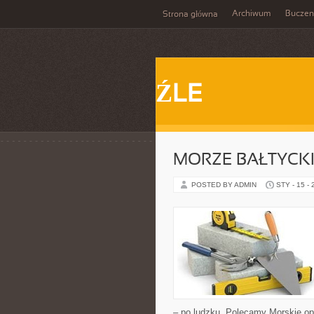
Archiwum
Buczen
Strona główna
ŹLE
MORZE BAŁTYCKI
POSTED BY ADMIN
STY - 15 -
– po ludzku. Polecamy Morskie op