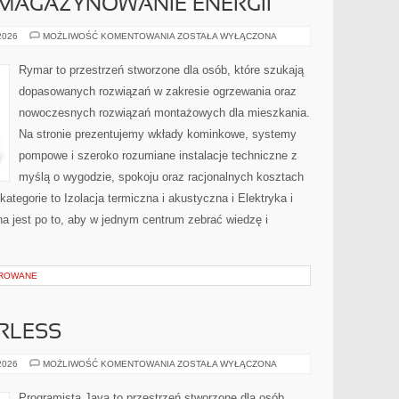
 MAGAZYNOWANIE ENERGII
CHŁODNICTWO
 2026
MOŻLIWOŚĆ KOMENTOWANIA
ZOSTAŁA WYŁĄCZONA
I
MAGAZYNOWANIE
ENERGII
Rymar to przestrzeń stworzone dla osób, które szukają
dopasowanych rozwiązań w zakresie ogrzewania oraz
nowoczesnych rozwiązań montażowych dla mieszkania.
Na stronie prezentujemy wkłady kominkowe, systemy
pompowe i szeroko rozumiane instalacje techniczne z
myślą o wygodzie, spokoju oraz racjonalnych kosztach
kategorie to Izolacja termiczna i akustyczna i Elektryka i
na jest po to, aby w jednym centrum zebrać wiedzę i
OROWANE
RLESS
CHMURA
 2026
MOŻLIWOŚĆ KOMENTOWANIA
ZOSTAŁA WYŁĄCZONA
I
SERVERLESS
Programista Java to przestrzeń stworzone dla osób,