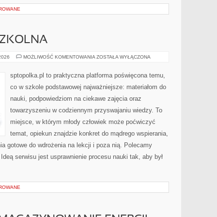
OROWANE
SZKOLNA
TEATR
 2026
MOŻLIWOŚĆ KOMENTOWANIA
ZOSTAŁA WYŁĄCZONA
I
DRAMA
SZKOLNA
sptopolka.pl to praktyczna platforma poświęcona temu,
co w szkole podstawowej najważniejsze: materiałom do
nauki, podpowiedziom na ciekawe zajęcia oraz
towarzyszeniu w codziennym przyswajaniu wiedzy. To
miejsce, w którym młody człowiek może poćwiczyć
temat, opiekun znajdzie konkret do mądrego wspierania,
a gotowe do wdrożenia na lekcji i poza nią. Polecamy
Ideą serwisu jest usprawnienie procesu nauki tak, aby był
OROWANE