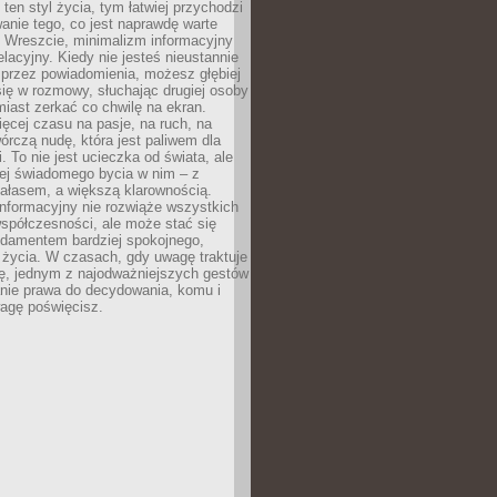
 ten styl życia, tym łatwiej przychodzi
anie tego, co jest naprawdę warte
. Wreszcie, minimalizm informacyjny
lacyjny. Kiedy nie jesteś nieustannie
 przez powiadomienia, możesz głębiej
ię w rozmowy, słuchając drugiej osoby
iast zerkać co chwilę na ekran.
ęcej czasu na pasje, na ruch, na
wórczą nudę, która jest paliwem dla
. To nie jest ucieczka od świata, ale
iej świadomego bycia w nim – z
ałasem, a większą klarownością.
nformacyjny nie rozwiąże wszystkich
spółczesności, ale może stać się
ndamentem bardziej spokojnego,
życia. W czasach, gdy uwagę traktuje
tę, jednym z najodważniejszych gestów
anie prawa do decydowania, komu i
agę poświęcisz.