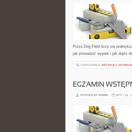
Pizza Dog Field liczy się praktyka,
jak prowadzić wypiek i jak dojść 
CATEGORIES:
ARTYKUŁY SPONS
EGZAMIN WSTĘPN
POSTED BY ADMIN
STY - 12 -