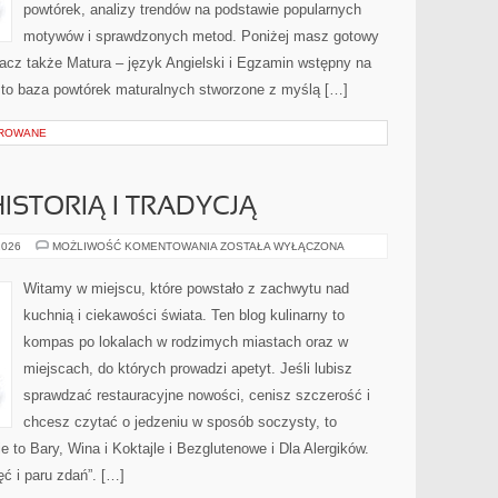
powtórek, analizy trendów na podstawie popularnych
motywów i sprawdzonych metod. Poniżej masz gotowy
acz także Matura – język Angielski i Egzamin wstępny na
 to baza powtórek maturalnych stworzone z myślą […]
OROWANE
ISTORIĄ I TRADYCJĄ
RESTAURACJE
2026
MOŻLIWOŚĆ KOMENTOWANIA
ZOSTAŁA WYŁĄCZONA
Z
HISTORIĄ
I
Witamy w miejscu, które powstało z zachwytu nad
TRADYCJĄ
kuchnią i ciekawości świata. Ten blog kulinarny to
kompas po lokalach w rodzimych miastach oraz w
miejscach, do których prowadzi apetyt. Jeśli lubisz
sprawdzać restauracyjne nowości, cenisz szczerość i
chcesz czytać o jedzeniu w sposób soczysty, to
ie to Bary, Wina i Koktajle i Bezglutenowe i Dla Alergików.
jęć i paru zdań”. […]