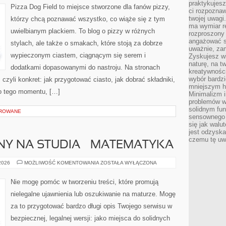
praktykujesz
I
Pizza Dog Field to miejsce stworzone dla fanów pizzy,
DOSTAWA
ci rozpoznaw
twojej uwagi
którzy chcą poznawać wszystko, co wiąże się z tym
ma wymiar re
uwielbianym plackiem. To blog o pizzy w różnych
rozproszony
angażować s
stylach, ale także o smakach, które stoją za dobrze
uważnie, zam
wypieczonym ciastem, ciągnącym się serem i
Zyskujesz wi
naturę, na t
dodatkami dopasowanymi do nastroju. Na stronach
kreatywności
wybór bardz
 czyli konkret: jak przygotować ciasto, jak dobrać składniki,
mniejszym h
do tego momentu, […]
Minimalizm i
problemów w
solidnym fu
OROWANE
sensownego 
się jak walu
jest odzysk
czemu tę uw
Y NA STUDIA – MATEMATYKA
EGZAMIN
 2026
MOŻLIWOŚĆ KOMENTOWANIA
ZOSTAŁA WYŁĄCZONA
WSTĘPNY
NA
STUDIA
Nie mogę pomóc w tworzeniu treści, które promują
–
MATEMATYKA
nielegalne ujawnienia lub oszukiwanie na maturze. Mogę
za to przygotować bardzo długi opis Twojego serwisu w
bezpiecznej, legalnej wersji: jako miejsca do solidnych