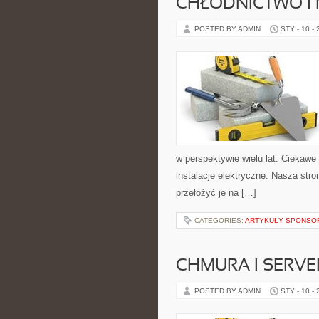
CHŁODNICTWO I
POSTED BY ADMIN
STY - 10 -
w perspektywie wielu lat. Ciekawe 
instalacje elektryczne. Nasza stro
przełożyć je na […]
CATEGORIES:
ARTYKUŁY SPONS
CHMURA I SERVE
POSTED BY ADMIN
STY - 10 -