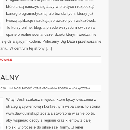
które chcą nauczyć się Javy w praktyce i rozpocząć
karierę programistyczną, ale też dla tych, którzy już
tworzą aplikacje i szukają sprawdzonych wskazówek.
To kursy online, blog, a przede wszystkim ćwiczenia
oparte o realne scenariusze, dzięki którym wiedza nie
aje się działającym kodem. Polecamy Big Data i przetwarzanie
aniu. W centrum tej strony […]
OROWANE
NALNY
TRENING
 2026
MOŻLIWOŚĆ KOMENTOWANIA
ZOSTAŁA WYŁĄCZONA
PERSONALNY
Witaj! Jeśli szukasz miejsca, które łączy ćwiczenia z
strategią żywieniową i konkretnym wsparciem, to strona
www.dawidulinski.pl została stworzona właśnie po to,
aby wspierać osoby z regionu oraz klientów z całej
Polski w procesie do silniejszej formy. „Trener