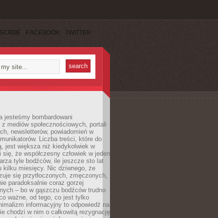
SCRIBE
FACEBOOK
TWITTER
a jesteśmy bombardowani
 z mediów społecznościowych, portali
ych, newsletterów, powiadomień w
omunikatorów. Liczba treści, które do
ą, jest większa niż kiedykolwiek w
wi się, że współczesny człowiek w jeden
arza tyle bodźców, ile jeszcze sto lat
 kilku miesięcy. Nic dziwnego, że
zuje się przytłoczonych, zmęczonych,
ie paradoksalnie coraz gorzej
nych – bo w gąszczu bodźców trudno
 co ważne, od tego, co jest tylko
nimalizm informacyjny to odpowiedź na
ie chodzi w nim o całkowitą rezygnację