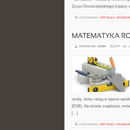
Życia Chrześcijańskiego) kojarzy 
CATEGORIES:
ARTYKUŁY SPONS
MATEMATYKA RO
POSTED BY ADMIN
STY - 15 -
osoby, które celują w lepsze wyni
(EDB). Na stronie znajdziesz omów
[…]
CATEGORIES:
ARTYKUŁY SPONS