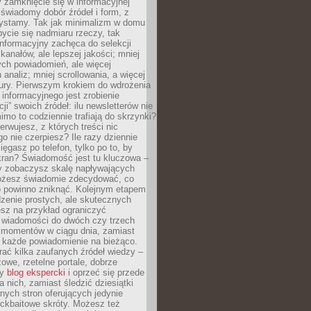
 zamknięcie się w informacyjnej
 świadomy dobór źródeł i form, z
zystamy. Tak jak minimalizm w domu
ycie się nadmiaru rzeczy, tak
nformacyjny zachęca do selekcji
 kanałów, ale lepszej jakości; mniej
ch powiadomień, ale więcej
 analiz; mniej scrollowania, a więcej
tury. Pierwszym krokiem do wdrożenia
informacyjnego jest zrobienie
ji” swoich źródeł: ilu newsletterów nie
imo to codziennie trafiają do skrzynki?
bserwujesz, z których treści nic
o nie czerpiesz? Ile razy dziennie
ięgasz po telefon, tylko po to, by
kran? Świadomość jest tu kluczowa –
dy zobaczysz skalę napływających
żesz świadomie zdecydować, co
co powinno zniknąć. Kolejnym etapem
zenie prostych, ale skutecznych
sz na przykład ograniczyć
 wiadomości do dwóch czy trzech
 momentów w ciągu dnia, zamiast
 każde powiadomienie na bieżąco.
ać kilka zaufanych źródeł wiedzy –
żowe, rzetelne portale, dobrze
ny
blog ekspercki
i oprzeć się przede
 nich, zamiast śledzić dziesiątki
ych stron oferujących jedynie
lickbaitowe skróty. Możesz też