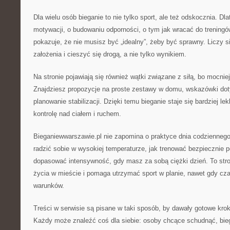
Dla wielu osób bieganie to nie tylko sport, ale też odskocznia. Dla
motywacji, o budowaniu odporności, o tym jak wracać do trening
pokazuje, że nie musisz być „idealny”, żeby być sprawny. Liczy s
założenia i cieszyć się drogą, a nie tylko wynikiem.
Na stronie pojawiają się również wątki związane z siłą, bo mocniejs
Znajdziesz propozycje na proste zestawy w domu, wskazówki do
planowanie stabilizacji. Dzięki temu bieganie staje się bardziej l
kontrolę nad ciałem i ruchem.
Bieganiewwarszawie.pl nie zapomina o praktyce dnia codziennego
radzić sobie w wysokiej temperaturze, jak trenować bezpiecznie
dopasować intensywność, gdy masz za sobą ciężki dzień. To stron
życia w mieście i pomaga utrzymać sport w planie, nawet gdy cz
warunków.
Treści w serwisie są pisane w taki sposób, by dawały gotowe kroki
Każdy może znaleźć coś dla siebie: osoby chcące schudnąć, bie