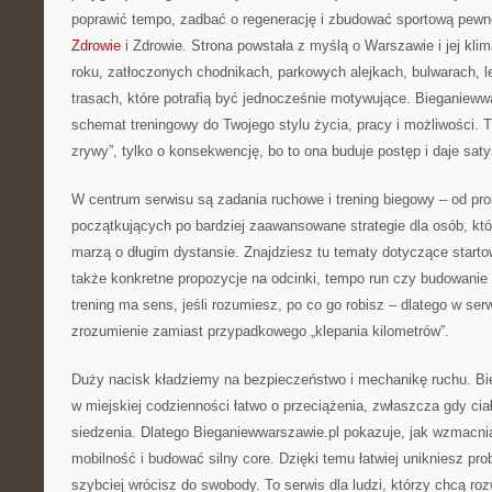
poprawić tempo, zadbać o regenerację i zbudować sportową pewn
Zdrowie
i Zdrowie. Strona powstała z myślą o Warszawie i jej kli
roku, zatłoczonych chodnikach, parkowych alejkach, bulwarach, l
trasach, które potrafią być jednocześnie motywujące. Bieganiew
schemat treningowy do Twojego stylu życia, pracy i możliwości. T
zrywy”, tylko o konsekwencję, bo to ona buduje postęp i daje saty
W centrum serwisu są zadania ruchowe i trening biegowy – od pro
początkujących po bardziej zaawansowane strategie dla osób, któ
marzą o długim dystansie. Znajdziesz tu tematy dotyczące startow
także konkretne propozycje na odcinki, tempo run czy budowanie
trening ma sens, jeśli rozumiesz, po co go robisz – dlatego w serw
zrozumienie zamiast przypadkowego „klepania kilometrów”.
Duży nacisk kładziemy na bezpieczeństwo i mechanikę ruchu. Bieg
w miejskiej codzienności łatwo o przeciążenia, zwłaszcza gdy cia
siedzenia. Dlatego Bieganiewwarszawie.pl pokazuje, jak wzmacni
mobilność i budować silny core. Dzięki temu łatwiej unikniesz pr
szybciej wrócisz do swobody. To serwis dla ludzi, którzy chcą roz