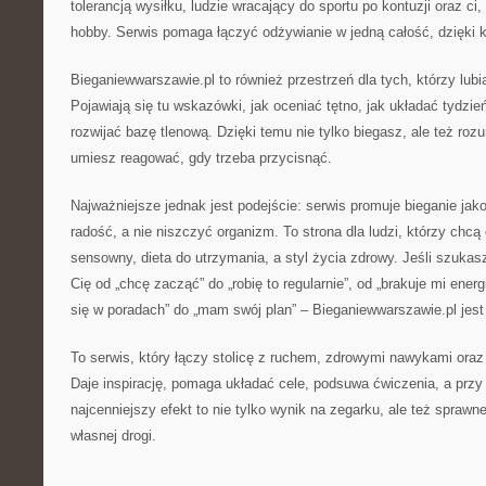
tolerancją wysiłku, ludzie wracający do sportu po kontuzji oraz ci, 
hobby. Serwis pomaga łączyć odżywianie w jedną całość, dzięki któ
Bieganiewwarszawie.pl to również przestrzeń dla tych, którzy lub
Pojawiają się tu wskazówki, jak oceniać tętno, jak układać tydzień
rozwijać bazę tlenową. Dzięki temu nie tylko biegasz, ale też roz
umiesz reagować, gdy trzeba przycisnąć.
Najważniejsze jednak jest podejście: serwis promuje bieganie ja
radość, a nie niszczyć organizm. To strona dla ludzi, którzy chcą 
sensowny, dieta do utrzymania, a styl życia zdrowy. Jeśli szukas
Cię od „chcę zacząć” do „robię to regularnie”, od „brakuje mi energ
się w poradach” do „mam swój plan” – Bieganiewwarszawie.pl jest 
To serwis, który łączy stolicę z ruchem, zdrowymi nawykami or
Daje inspirację, pomaga układać cele, podsuwa ćwiczenia, a prz
najcenniejszy efekt to nie tylko wynik na zegarku, ale też sprawne
własnej drogi.