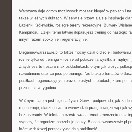
Warszawa daje ogrom możliwości: możesz biegać w parkach i na 
także w leśnych duktach. W serwisie przewijają się inspiracje dla 
Łazienki Królewskie, rozległe tereny rekreacyjne, Bulwary Wiślan
Kampinosu. Dzięki temu łatwiej dopasujesz trening do nastroju: ra
innym razem spokojnie i regeneracyjnie.
Bieganiewwarszawie.pl to także mocny dział o diecie i budowaniu 
rośnie tylko od treningu – rośnie od połączenia wysiłku z mądrym 
Znajdziesz tu treści o makroskładnikach, o tym jak ułożyć jadłosp
nawodnienie oraz co jeść po treningu. Nie brakuje tematów o tłus
posiłkach regeneracyjnych oraz o prostych metodach, które poma
poziom sił w tygodniu.
Ważnym filarem jest higiena życia. Serwis podpowiada, jak zadba
regenerację, dlaczego warto wprowadzić pracę powięziową i jak w
bez przesady. W tekstach często wraca temat zmęczenia oraz te
sygnały, że organizm potrzebuje pauzy. Bieganiewwarszawie.pl 
które w dłuższej perspektywie dają stabilność.