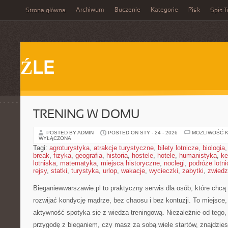
Archiwum
Buczenie
Kategorie
Pisk
Strona główna
Spis T
ŹLE
TRENING W DOMU
POSTED BY ADMIN
POSTED ON STY - 24 - 2026
MOŻLIWOŚĆ 
WYŁĄCZONA
Tagi:
agroturystyka
,
atrakcje turystyczne
,
bilety lotnicze
,
biologia
break
,
fizyka
,
geografia
,
historia
,
hostele
,
hotele
,
humanistyka
,
ke
lotniska
,
matematyka
,
miejsca historyczne
,
noclegi
,
podróże lotn
rejsy
,
statki
,
turystyka
,
urlop
,
wakacje
,
wycieczki
,
zabytki
,
zwiedz
Bieganiewwarszawie.pl to praktyczny serwis dla osób, które chcą 
rozwijać kondycję mądrze, bez chaosu i bez kontuzji. To miejsce
aktywność spotyka się z wiedzą treningową. Niezależnie od tego
przygodę z bieganiem, czy masz za sobą wiele startów, znajdzi