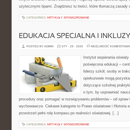
użytecznymi tipami. Znajdziesz tu treści, które tłumaczą zasady 
CATEGORIES:
ARTYKUŁY SPONSOROWANE
EDUKACJA SPECJALNA I INKLUZ
POSTED BY ADMIN
STY - 29 - 2026
MOŻLIWOŚĆ KOMENTOWA
Instytut wspierania oświaty
poświęcona edukacji – cen
liderzy szkół, osoby w trak
opiekunowie mogą pozyskać
dotyczące szkolnej praktyki
o tym, by usprawniać naucz
procedury oraz pomagać w rozwiązywaniu problemów – od spraw 
wychowawcze. Ciekawe kategorie to Prawo oświatowe i Historia e
przestrzeń pełni rolę kompasu po realności oświatowej. […]
CATEGORIES:
ARTYKUŁY SPONSOROWANE