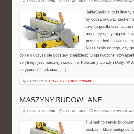
POSTED BY ADMIN
STY - 28 - 2026
MOŻLIWOŚĆ KOMENTOWA
JakieSmaki.pl to kulinarny s
by odczarowywać kuchenne
zwykłe posiłki w smaczne 
receptury spotykają się z 
przestaje być obowiązkiem, 
Niezależnie od tego, czy go
dopiero uczysz się podstaw, znajdziesz tu sprawdzone rozwiązan
sprytniej i jeść bardziej świadomie. Polecamy Obiady i Diety. W J
przyjemność jedzenia, […]
CATEGORIES:
ARTYKUŁY SPONSOROWANE
MASZYNY BUDOWLANE
POSTED BY ADMIN
STY - 28 - 2026
MOŻLIWOŚĆ KOMENTOWA
Pusmak to serwis budowlany
osobach, które budują dom,