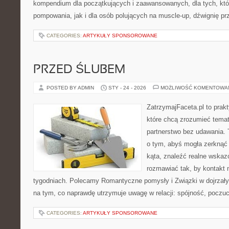
kompendium dla początkujących i zaawansowanych, dla tych, któr
pompowania, jak i dla osób polujących na muscle-up, dźwignię p
CATEGORIES:
ARTYKUŁY SPONSOROWANE
PRZED ŚLUBEM
POSTED BY ADMIN
STY - 24 - 2026
MOŻLIWOŚĆ KOMENTOWA
ZatrzymajFaceta.pl to prakt
które chcą zrozumieć temat
partnerstwo bez udawania. 
o tym, abyś mogła zerknąć
kąta, znaleźć realne wskaz
rozmawiać tak, by kontakt n
tygodniach. Polecamy Romantyczne pomysły i Związki w dojrzały
na tym, co naprawdę utrzymuje uwagę w relacji: spójność, poczuc
CATEGORIES:
ARTYKUŁY SPONSOROWANE