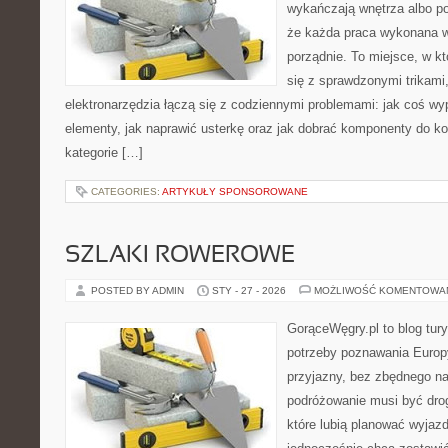
wykańczają wnętrza albo p
że każda praca wykonana w
porządnie. To miejsce, w k
się z sprawdzonymi trikami,
elektronarzędzia łączą się z codziennymi problemami: jak coś 
elementy, jak naprawić usterkę oraz jak dobrać komponenty do ko
kategorie […]
CATEGORIES:
ARTYKUŁY SPONSOROWANE
SZLAKI ROWEROWE
POSTED BY ADMIN
STY - 27 - 2026
MOŻLIWOŚĆ KOMENTOWA
GorąceWęgry.pl to blog tury
potrzeby poznawania Euro
przyjazny, bez zbędnego na
podróżowanie musi być drog
które lubią planować wyjazd