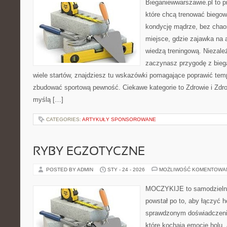
Bieganiewwarszawie.pl to p
które chcą trenować biegowo
kondycję mądrze, bez chaos
miejsce, gdzie zajawka na 
wiedzą treningową. Niezależ
zaczynasz przygodę z bieg
wiele startów, znajdziesz tu wskazówki pomagające poprawić temp
zbudować sportową pewność. Ciekawe kategorie to Zdrowie i Zdro
myślą […]
CATEGORIES:
ARTYKUŁY SPONSOROWANE
RYBY EGZOTYCZNE
POSTED BY ADMIN
STY - 24 - 2026
MOŻLIWOŚĆ KOMENTOWA
MOCZYKIJE to samodzielny 
powstał po to, aby łączyć 
sprawdzonym doświadczenie
które kochają emocje holu, 