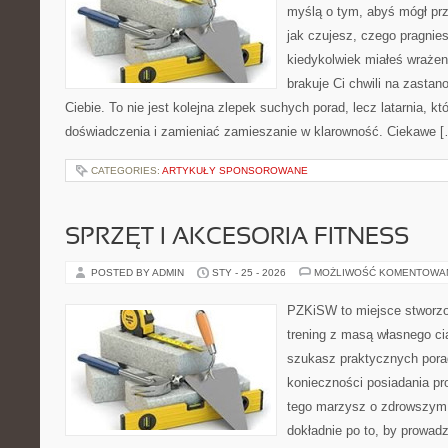
myślą o tym, abyś mógł prz
jak czujesz, czego pragnies
kiedykolwiek miałeś wrażen
brakuje Ci chwili na zastano
Ciebie. To nie jest kolejna zlepek suchych porad, lecz latarnia,
doświadczenia i zamieniać zamieszanie w klarowność. Ciekawe 
CATEGORIES:
ARTYKUŁY SPONSOROWANE
SPRZĘT I AKCESORIA FITNESS
POSTED BY ADMIN
STY - 25 - 2026
MOŻLIWOŚĆ KOMENTOWA
PZKiSW to miejsce stworzo
trening z masą własnego ciał
szukasz praktycznych pora
konieczności posiadania pro
tego marzysz o zdrowszym c
dokładnie po to, by prowadz