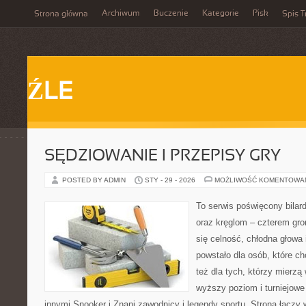
Archiwum
Buczenie
Kategorie
Pisk
Strona główna
Spis T
ŹLE
SĘDZIOWANIE I PRZEPISY GRY
POSTED BY ADMIN
STY - 29 - 2026
MOŻLIWOŚĆ KOMENTOWA
To serwis poświęcony bilar
oraz kręglom – czterem grom
się celność, chłodna głowa 
powstało dla osób, które ch
też dla tych, którzy mierzą 
wyższy poziom i turniejow
innymi Snooker i Znani zawodnicy i legendy sportu. Strona łącz