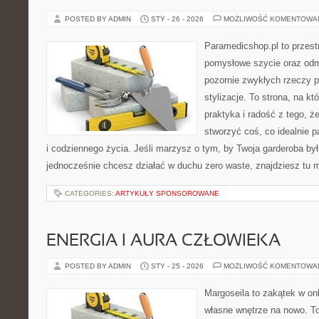
POSTED BY ADMIN
STY - 26 - 2026
MOŻLIWOŚĆ KOMENTOWA
Paramedicshop.pl to przest
pomysłowe szycie oraz odmi
pozornie zwykłych rzeczy 
stylizacje. To strona, na któ
praktyka i radość z tego, 
stworzyć coś, co idealnie p
i codziennego życia. Jeśli marzysz o tym, by Twoja garderoba był
jednocześnie chcesz działać w duchu zero waste, znajdziesz tu
CATEGORIES:
ARTYKUŁY SPONSOROWANE
ENERGIA I AURA CZŁOWIEKA
POSTED BY ADMIN
STY - 25 - 2026
MOŻLIWOŚĆ KOMENTOWA
Margoseila to zakątek w on
własne wnętrze na nowo. To