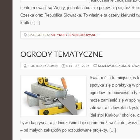
jednocześnie chcą zostawi
centrum uwagi są Węgry, jednak naturalnie przewijają się też Repu
Czeska oraz Republika Słowacka. To właśnie ta cztery kierunki t
krótkie […]
CATEGORIES:
ARTYKUŁY SPONSOROWANE
OGRODY TEMATYCZNE
POSTED BY ADMIN
STY - 27 - 2026
MOŻLIWOŚĆ KOMENTOWA
Świat roślin to miejsce, w k
spotyka się z praktyką w pr
ogrodów. To opowieść o ty
może zamienić się w spójny
zdrowo, a człowiek odzysku
idei stoi Kraków i okolice, 
bywa kapryśna, a jednocześnie daje ogrom możliwości do tworze
– od małych zakątków po rozbudowane projekty. […]