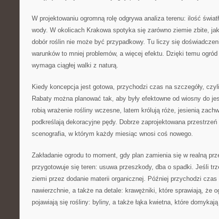
W projektowaniu ogromną rolę odgrywa analiza terenu: ilość światła
wody. W okolicach Krakowa spotyka się zarówno ziemie zbite, jak 
dobór roślin nie może być przypadkowy. Tu liczy się doświadczeni
warunków to mniej problemów, a więcej efektu. Dzięki temu ogród s
wymaga ciągłej walki z naturą.
Kiedy koncepcja jest gotowa, przychodzi czas na szczegóły, czyli 
Rabaty można planować tak, aby były efektowne od wiosny do jes
robią wrażenie rośliny wczesne, latem królują róże, jesienią zach
podkreślają dekoracyjne pędy. Dobrze zaprojektowana przestrzeń d
scenografia, w którym każdy miesiąc wnosi coś nowego.
Zakładanie ogrodu to moment, gdy plan zamienia się w realną prz
przygotowuje się teren: usuwa przeszkody, dba o spadki. Jeśli t
ziemi przez dodanie materii organicznej. Później przychodzi czas 
nawierzchnie, a także na detale: krawężniki, które sprawiają, że o
pojawiają się rośliny: byliny, a także łąka kwietna, które domykają