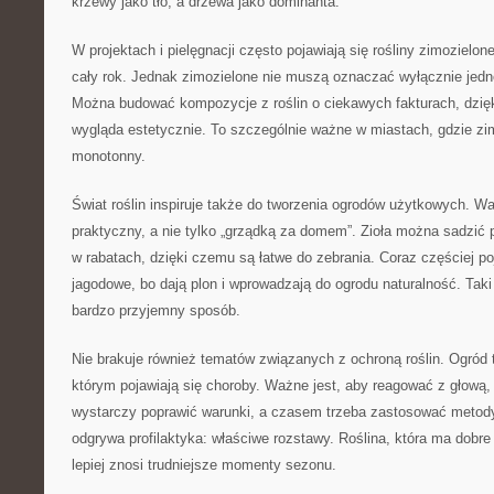
krzewy jako tło, a drzewa jako dominanta.
W projektach i pielęgnacji często pojawiają się rośliny zimozielon
cały rok. Jednak zimozielone nie muszą oznaczać wyłącznie jedne
Można budować kompozycje z roślin o ciekawych fakturach, dzię
wygląda estetycznie. To szczególnie ważne w miastach, gdzie zim
monotonny.
Świat roślin inspiruje także do tworzenia ogrodów użytkowych. 
praktyczny, a nie tylko „grządką za domem”. Zioła można sadzić p
w rabatach, dzięki czemu są łatwe do zebrania. Coraz częściej po
jagodowe, bo dają plon i wprowadzają do ogrodu naturalność. Tak
bardzo przyjemny sposób.
Nie brakuje również tematów związanych z ochroną roślin. Ogród
którym pojawiają się choroby. Ważne jest, aby reagować z głową,
wystarczy poprawić warunki, a czasem trzeba zastosować metody
odgrywa profilaktyka: właściwe rozstawy. Roślina, która ma dobre w
lepiej znosi trudniejsze momenty sezonu.