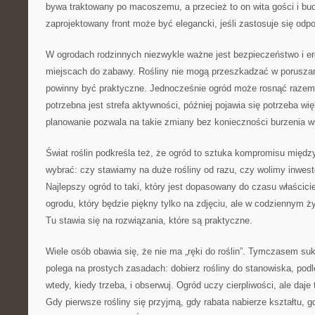
bywa traktowany po macoszemu, a przecież to on wita gości i bu
zaprojektowany front może być elegancki, jeśli zastosuje się odpow
W ogrodach rodzinnych niezwykle ważne jest bezpieczeństwo i e
miejscach do zabawy. Rośliny nie mogą przeszkadzać w poruszani
powinny być praktyczne. Jednocześnie ogród może rosnąć razem 
potrzebna jest strefa aktywności, później pojawia się potrzeba wi
planowanie pozwala na takie zmiany bez konieczności burzenia 
Świat roślin podkreśla też, że ogród to sztuka kompromisu międ
wybrać: czy stawiamy na duże rośliny od razu, czy wolimy inwes
Najlepszy ogród to taki, który jest dopasowany do czasu właścici
ogrodu, który będzie piękny tylko na zdjęciu, ale w codziennym ż
Tu stawia się na rozwiązania, które są praktyczne.
Wiele osób obawia się, że nie ma „ręki do roślin”. Tymczasem su
polega na prostych zasadach: dobierz rośliny do stanowiska, podle
wtedy, kiedy trzeba, i obserwuj. Ogród uczy cierpliwości, ale daje
Gdy pierwsze rośliny się przyjmą, gdy rabata nabierze kształtu, g