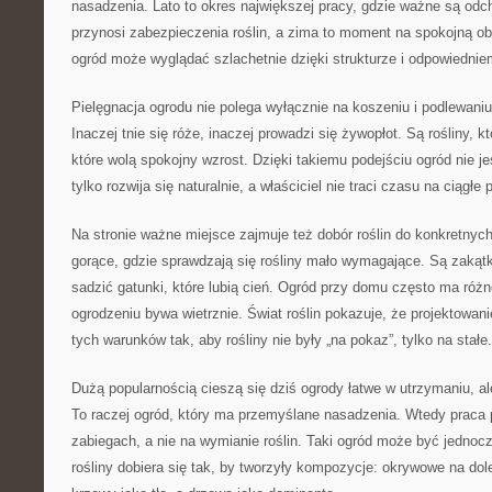
nasadzenia. Lato to okres największej pracy, gdzie ważne są od
przynosi zabezpieczenia roślin, a zima to moment na spokojną o
ogród może wyglądać szlachetnie dzięki strukturze i odpowiedniem
Pielęgnacja ogrodu nie polega wyłącznie na koszeniu i podlewaniu
Inaczej tnie się róże, inaczej prowadzi się żywopłot. Są rośliny, któ
które wolą spokojny wzrost. Dzięki takiemu podejściu ogród nie jes
tylko rozwija się naturalnie, a właściciel nie traci czasu na ciągłe 
Na stronie ważne miejsce zajmuje też dobór roślin do konkretny
gorące, gdzie sprawdzają się rośliny mało wymagające. Są zakątki 
sadzić gatunki, które lubią cień. Ogród przy domu często ma różn
ogrodzeniu bywa wietrznie. Świat roślin pokazuje, że projektowa
tych warunków tak, aby rośliny nie były „na pokaz”, tylko na stałe.
Dużą popularnością cieszą się dziś ogrody łatwe w utrzymaniu, al
To raczej ogród, który ma przemyślane nasadzenia. Wtedy praca 
zabiegach, a nie na wymianie roślin. Taki ogród może być jedno
rośliny dobiera się tak, by tworzyły kompozycje: okrywowe na dole