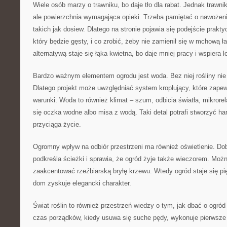
Wiele osób marzy o trawniku, bo daje tło dla rabat. Jednak trawnik
ale powierzchnia wymagająca opieki. Trzeba pamiętać o nawożeni
takich jak dosiew. Dlatego na stronie pojawia się podejście prakty
który będzie gęsty, i co zrobić, żeby nie zamienił się w mchową ł
alternatywą staje się łąka kwietna, bo daje mniej pracy i wspiera l
Bardzo ważnym elementem ogrodu jest woda. Bez niej rośliny nie
Dlatego projekt może uwzględniać system kroplujący, które zapewn
warunki. Woda to również klimat – szum, odbicia światła, mikrore
się oczka wodne albo misa z wodą. Taki detal potrafi stworzyć ha
przyciąga życie.
Ogromny wpływ na odbiór przestrzeni ma również oświetlenie. Dob
podkreśla ścieżki i sprawia, że ogród żyje także wieczorem. Możn
zaakcentować rzeźbiarską bryłę krzewu. Wtedy ogród staje się p
dom zyskuje elegancki charakter.
Świat roślin to również przestrzeń wiedzy o tym, jak dbać o ogró
czas porządków, kiedy usuwa się suche pędy, wykonuje pierwsze o