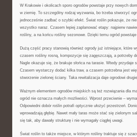
W Krakowie i okolicach sporo ogrodów powstaje przy nowych dom
w ziemię. To szczególny rodzaj wyzwania, bo trzeba stworzyć ogr
jednocześnie zadbać o szybki efekt. Świat roślin pokazuje, że ni
wszystko naraz. Czasem lepiej zaplanować etapy: najpierw nawie
rośliny, a na końcu rośliny sezonowe. Dzięki temu ogród powstaj
Dużą część pracy stanowią również ogrody już istniejące, które 
czasem rośliny rosną, kompozycje się zagęszczają, a potrzeby d
Nagle okazuje się, że brakuje słońca na tarasie. Wtedy przydaje 
Czasem wystarczy dodać kilka traw, a czasem potrzebna jest wię
stworzenie zielonej ściany. Taka rewitalizacja daje ogrodowi drugie
Ważnym elementem ogrodów miejskich są też rozwiązania dla mały
ogród nie oznacza małych możliwości. Wprost przeciwnie – wyma
Odpowiedni dobór roślin potrafi optycznie ułożyć przestrzeń. Donic
wprowadzają głębię. Nawet mały taras może stać się zielonym salo
się tak, aby dawały strukturę i nie wymagały ciągłej uwagi.
Świat roślin to także miejsce, w którym rośliny traktuje się z sza