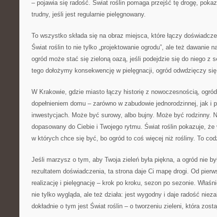
– pojawia się radość. Świat roślin pomaga przejść tę drogę, poka
trudny, jeśli jest regularnie pielęgnowany.
To wszystko składa się na obraz miejsca, które łączy doświadczen
Świat roślin to nie tylko „projektowanie ogrodu”, ale też dawanie 
ogród może stać się zieloną oazą, jeśli podejdzie się do niego z 
tego dołożymy konsekwencję w pielęgnacji, ogród odwdzięczy się
W Krakowie, gdzie miasto łączy historię z nowoczesnością, ogr
dopełnieniem domu – zarówno w zabudowie jednorodzinnej, jak i
inwestycjach. Może być surowy, albo bujny. Może być rodzinny. Na
dopasowany do Ciebie i Twojego rytmu. Świat roślin pokazuje, że 
w których chce się być, bo ogród to coś więcej niż rośliny. To co
Jeśli marzysz o tym, aby Twoja zieleń była piękna, a ogród nie by
rezultatem doświadczenia, ta strona daje Ci mapę drogi. Od pierwsz
realizację i pielęgnację – krok po kroku, sezon po sezonie. Właśni
nie tylko wygląda, ale też działa: jest wygodny i daje radość nieza
dokładnie o tym jest Świat roślin – o tworzeniu zieleni, która zost