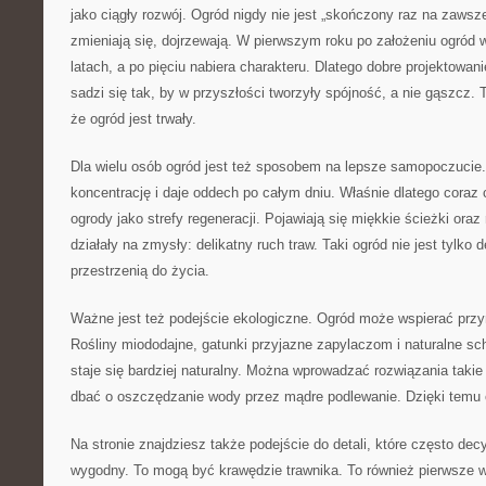
jako ciągły rozwój. Ogród nigdy nie jest „skończony raz na zawsze
zmieniają się, dojrzewają. W pierwszym roku po założeniu ogród w
latach, a po pięciu nabiera charakteru. Dlatego dobre projektowan
sadzi się tak, by w przyszłości tworzyły spójność, a nie gąszcz. 
że ogród jest trwały.
Dla wielu osób ogród jest też sposobem na lepsze samopoczucie.
koncentrację i daje oddech po całym dniu. Właśnie dlatego coraz c
ogrody jako strefy regeneracji. Pojawiają się miękkie ścieżki oraz 
działały na zmysły: delikatny ruch traw. Taki ogród nie jest tylko d
przestrzenią do życia.
Ważne jest też podejście ekologiczne. Ogród może wspierać przyr
Rośliny miododajne, gatunki przyjazne zapylaczom i naturalne sch
staje się bardziej naturalny. Można wprowadzać rozwiązania takie 
dbać o oszczędzanie wody przez mądre podlewanie. Dzięki temu o
Na stronie znajdziesz także podejście do detali, które często dec
wygodny. To mogą być krawędzie trawnika. To również pierwsze w