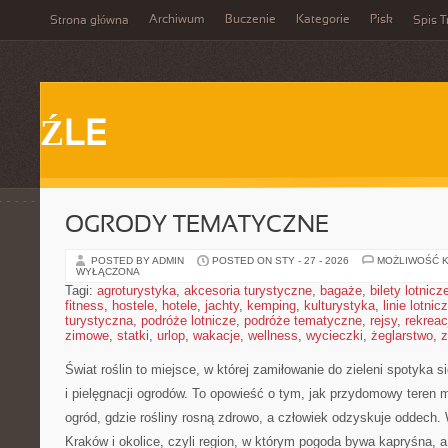
Archiwum
Buczenie
Kategorie
Pisk
Strona główna
Spis T
ŹLE
OGRODY TEMATYCZNE
POSTED BY ADMIN
POSTED ON STY - 27 - 2026
MOŻLIWOŚĆ 
WYŁĄCZONA
Tagi:
agroturystyka
,
akcesoria turystyczne
,
bagaże
,
bilety lotnicz
fitness
,
hostele
,
hotele
,
jachty
,
kemping
,
kulturystyka
,
linie lotnic
turystyczna
,
podróże lotnicze
,
podróże tematyczne
,
rejsy
,
rekreac
zimowe
,
statki
,
urlop
,
wakacje
,
wellness
,
wycieczki
,
żeglarstwo
,
z
Świat roślin to miejsce, w której zamiłowanie do zieleni spotyka s
i pielęgnacji ogrodów. To opowieść o tym, jak przydomowy teren 
ogród, gdzie rośliny rosną zdrowo, a człowiek odzyskuje oddech. W
Kraków i okolice, czyli region, w którym pogoda bywa kapryśna, 