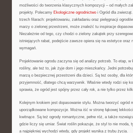
możliwości do tworzenia klasycznych kompozycji – od małych z
projekty. Polecamy
Ekologiczne ogrodnictwo
i Ogród dla zwierząt.
trzech filarach: projektowaniu, zakładaniu oraz pielęgnacji ogrodó
marzy o zielonej przestrzeni, może znaleźć tu inspiracje dopaso
Niezależnie od tego, czy chodzi o zielony zakątek przy szeregow
istniejących rabat, podejście zawsze opiera się na estetyce oraz n
wymagań.
Projektowanie ogrodu zaczyna się od analizy potrzeb. To etap, w k
rośliny, ale też to, jak żyje dom i jego mieszkańcy. Jedni potrzeb
marzą o bezpiecznej przestrzeni dla dzieci. Są też osoby, dla któ
przyjemność, dlatego chcą warzywnik. Właśnie wtedy rodzi się ko
sprawia, że ogród jest spójny przez cały rok, a nie tylko przez kil
Kolejnym krokiem jest dopasowanie stylu. Można tworzyć ogród mi
uporządkowane kompozycje. Można iść w stronę łąkowej lekkości,
kwitnące. Są też ogrody romantyczne, pełne róż, a także rozwiąz
gdzie liczy się umiar. Świat roślin pokazuje, że styl to nie moda,
a najpiękniej wychodzi wtedy, gdy projekt wynika z trybu życia.