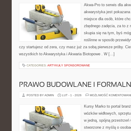
Akwa-Pro to serwis dla akw
akwarystyka jest pokazana 
miejsce dla osób, które ch
zbędnego zadęcia, za to z 
skupia się na tym, byś móg
roślinne w sposób przewidyw
czy startujesz od zera, czy masz już za sobą pierwsze próby. Cie
wszystkich to Akwarystyka i Akwaria Biotopowe . W […]
CATEGORIES:
ARTYKUŁY SPONSOROWANE
PRAWO BUDOWLANE I FORMALN
POSTED BY ADMIN
LUT - 1 - 2026
MOŻLIWOŚĆ KOMENTOWAN
Kursy Marko to portal branż
wózków widłowych, sprzętu
w jedną, spójną przestrzeń
stworzone z myślą o osobac