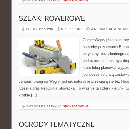
CATEGORIES:
ARTYKUŁY SPONSOROWANE
SZLAKI ROWEROWE
POSTED BY ADMIN
STY - 27 - 2026
MOŻLIWOŚĆ KOMENTOWA
GorąceWęgry.pl to blog tury
potrzeby poznawania Euro
przyjazny, bez zbędnego na
podróżowanie musi być drog
które lubią planować wyjazd
jednocześnie chcą zostawi
centrum uwagi są Węgry, jednak naturalnie przewijają się też Repu
Czeska oraz Republika Słowacka. To właśnie ta cztery kierunki t
krótkie […]
CATEGORIES:
ARTYKUŁY SPONSOROWANE
OGRODY TEMATYCZNE