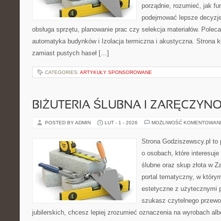
porządnie, rozumieć, jak fun
podejmować lepsze decyzje
obsługa sprzętu, planowanie prac czy selekcja materiałów. Polec
automatyka budynków i Izolacja termiczna i akustyczna. Strona k
zamiast pustych haseł […]
CATEGORIES:
ARTYKUŁY SPONSOROWANE
BIŻUTERIA ŚLUBNA I ZARĘCZYN
POSTED BY ADMIN
LUT - 1 - 2026
MOŻLIWOŚĆ KOMENTOWAN
Strona Godziszewscy.pl to 
o osobach, które interesuje
ślubne oraz skup złota w Z
portal tematyczny, w który
estetyczne z użytecznymi 
szukasz czytelnego przewo
jubilerskich, chcesz lepiej zrozumieć oznaczenia na wyrobach albo