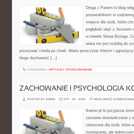
Droga z Panem to blog relig
przewodnikiem w codziennym
miejsce dla osób, które chc
pogłębiać więź z Jezusem 
w świetle Słowa Bożego. Ca
wiara nie jest ozdobą do ży
przeżywać chwila po chwili. Warto przeczytać Ateizm i agnostycy
blogu duchowość […]
CATEGORIES:
ARTYKUŁY SPONSOROWANE
ZACHOWANIE I PSYCHOLOGIA K
POSTED BY ADMIN
STY - 30 - 2026
MOŻLIWOŚĆ KOMENTOWA
Ikarion.pl to przyjazna stro
zestawia doświadczenie z i
stworzone dla osób, które w
rozwiązania, ale jednocześ