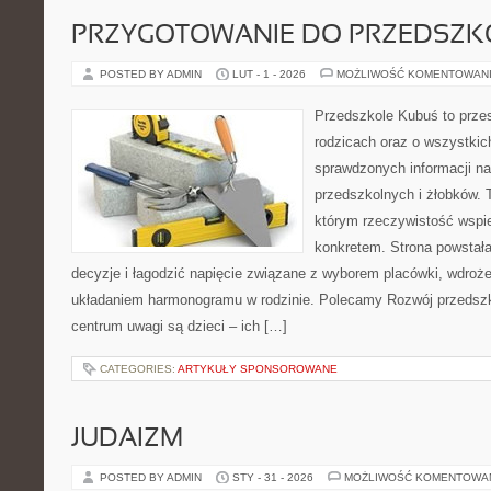
PRZYGOTOWANIE DO PRZEDSZKO
POSTED BY ADMIN
LUT - 1 - 2026
MOŻLIWOŚĆ KOMENTOWAN
Przedszkole Kubuś to prze
rodzicach oraz o wszystkich
sprawdzonych informacji n
przedszkolnych i żłobków. 
którym rzeczywistość wspie
konkretem. Strona powstała
decyzje i łagodzić napięcie związane z wyborem placówki, wdroż
układaniem harmonogramu w rodzinie. Polecamy Rozwój przedsz
centrum uwagi są dzieci – ich […]
CATEGORIES:
ARTYKUŁY SPONSOROWANE
JUDAIZM
POSTED BY ADMIN
STY - 31 - 2026
MOŻLIWOŚĆ KOMENTOWA