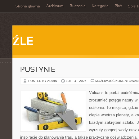
Archiwum
Buczenie
Kategorie
Pisk
Strona główna
Spis T
ŹLE
PUSTYNIE
POSTED BY ADMIN
LUT - 4 - 2026
MOŻLIWOŚĆ KOMENTOWAN
Vulcans to portal podróżnic
zrozumieć potęgę natury w j
odsłonie. To miejsce, gdzie
cieple wnętrza planety, a kr
każdym zakrętem szlaku. Je
wyrzuty gorącej wody oraz 
inspiracje do planowania tras, a także praktyczne doświadczenia