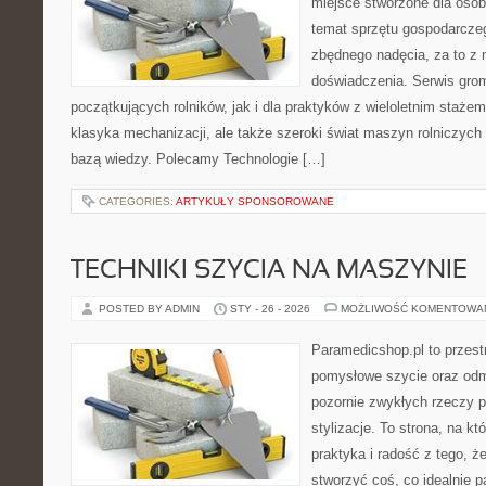
miejsce stworzone dla osób
temat sprzętu gospodarcze
zbędnego nadęcia, za to z 
doświadczenia. Serwis grom
początkujących rolników, jak i dla praktyków z wieloletnim stażem.
klasyka mechanizacji, ale także szeroki świat maszyn rolniczych
bazą wiedzy. Polecamy Technologie […]
CATEGORIES:
ARTYKUŁY SPONSOROWANE
TECHNIKI SZYCIA NA MASZYNIE
POSTED BY ADMIN
STY - 26 - 2026
MOŻLIWOŚĆ KOMENTOWA
Paramedicshop.pl to przest
pomysłowe szycie oraz odmi
pozornie zwykłych rzeczy 
stylizacje. To strona, na któ
praktyka i radość z tego, 
stworzyć coś, co idealnie p