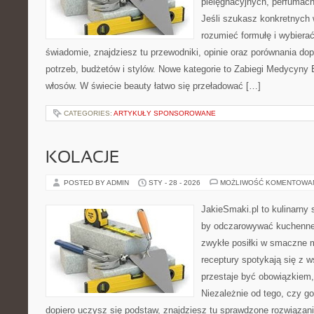
pielęgnacyjnych, perfumach
Jeśli szukasz konkretnych
rozumieć formułę i wybierać
świadomie, znajdziesz tu przewodniki, opinie oraz porównania d
potrzeb, budżetów i stylów. Nowe kategorie to Zabiegi Medycyny E
włosów. W świecie beauty łatwo się przeładować […]
CATEGORIES:
ARTYKUŁY SPONSOROWANE
KOLACJE
POSTED BY ADMIN
STY - 28 - 2026
MOŻLIWOŚĆ KOMENTOWA
JakieSmaki.pl to kulinarny s
by odczarowywać kuchenne
zwykłe posiłki w smaczne 
receptury spotykają się z 
przestaje być obowiązkiem, 
Niezależnie od tego, czy go
dopiero uczysz się podstaw, znajdziesz tu sprawdzone rozwiązan