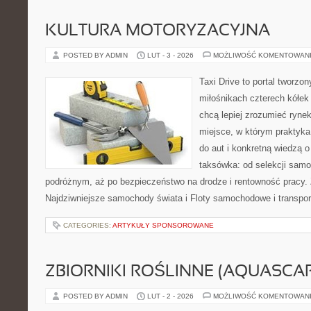
KULTURA MOTORYZACYJNA
POSTED BY ADMIN
LUT - 3 - 2026
MOŻLIWOŚĆ KOMENTOWAN
Taxi Drive to portal tworzo
miłośnikach czterech kółek
chcą lepiej zrozumieć ryne
miejsce, w którym praktyka
do aut i konkretną wiedzą 
taksówka: od selekcji samo
podróżnym, aż po bezpieczeństwo na drodze i rentowność pracy.
Najdziwniejsze samochody świata i Floty samochodowe i transport
CATEGORIES:
ARTYKUŁY SPONSOROWANE
ZBIORNIKI ROŚLINNE (AQUASCAP
POSTED BY ADMIN
LUT - 2 - 2026
MOŻLIWOŚĆ KOMENTOWAN