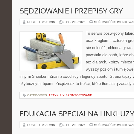
SĘDZIOWANIE I PRZEPISY GRY
POSTED BY ADMIN
STY - 29 - 2026
MOŻLIWOŚĆ KOMENTOWA
To serwis poświęcony bilar
oraz kręglom – czterem grom
się celność, chłodna głowa 
powstało dla osób, które ch
też dla tych, którzy mierzą 
wyższy poziom i turniejow
innymi Snooker i Znani zawodnicy i legendy sportu. Strona łącz
użytecznymi tipami. Znajdziesz tu treści, które tłumaczą zasady 
CATEGORIES:
ARTYKUŁY SPONSOROWANE
EDUKACJA SPECJALNA I INKLUZ
POSTED BY ADMIN
STY - 29 - 2026
MOŻLIWOŚĆ KOMENTOWA