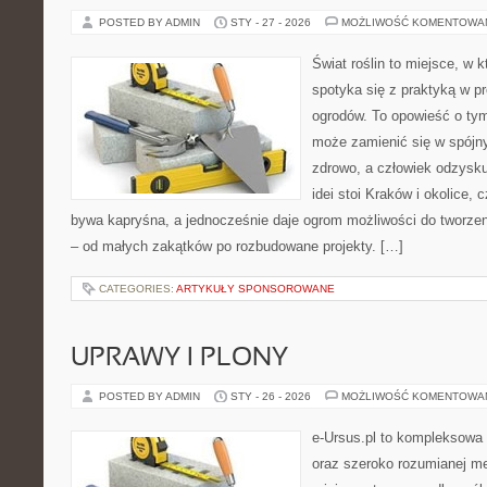
POSTED BY ADMIN
STY - 27 - 2026
MOŻLIWOŚĆ KOMENTOWA
Świat roślin to miejsce, w k
spotyka się z praktyką w pr
ogrodów. To opowieść o ty
może zamienić się w spójny
zdrowo, a człowiek odzysku
idei stoi Kraków i okolice, 
bywa kapryśna, a jednocześnie daje ogrom możliwości do tworze
– od małych zakątków po rozbudowane projekty. […]
CATEGORIES:
ARTYKUŁY SPONSOROWANE
UPRAWY I PLONY
POSTED BY ADMIN
STY - 26 - 2026
MOŻLIWOŚĆ KOMENTOWA
e-Ursus.pl to kompleksowa 
oraz szeroko rozumianej me