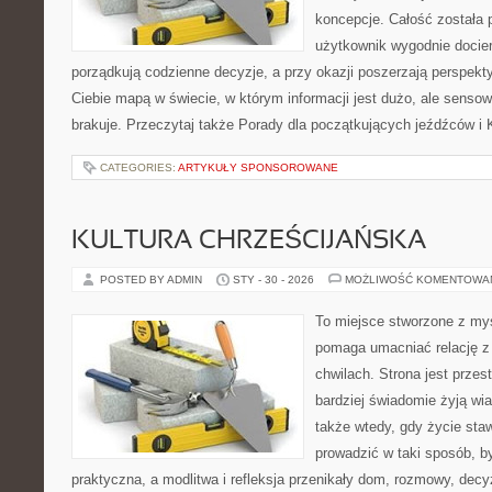
koncepcje. Całość została 
użytkownik wygodnie dociera
porządkują codzienne decyzje, a przy okazji poszerzają perspekty
Ciebie mapą w świecie, w którym informacji jest dużo, ale sens
brakuje. Przeczytaj także Porady dla początkujących jeźdźców i 
CATEGORIES:
ARTYKUŁY SPONSOROWANE
KULTURA CHRZEŚCIJAŃSKA
POSTED BY ADMIN
STY - 30 - 2026
MOŻLIWOŚĆ KOMENTOWA
To miejsce stworzone z myś
pomaga umacniać relację z
chwilach. Strona jest przes
bardziej świadomie żyją wiar
także wtedy, gdy życie staw
prowadzić w taki sposób, b
praktyczna, a modlitwa i refleksja przenikały dom, rozmowy, decyz