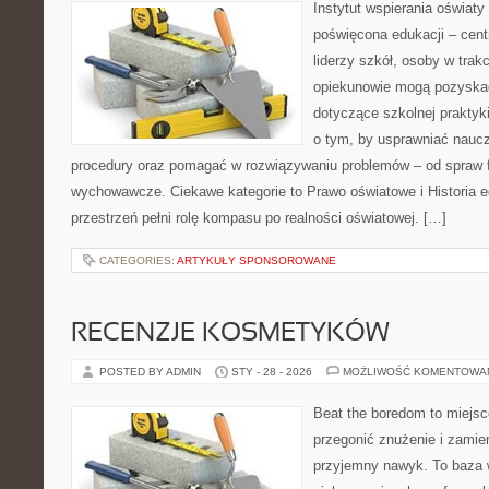
Instytut wspierania oświaty
poświęcona edukacji – cen
liderzy szkół, osoby w trak
opiekunowie mogą pozyskać
dotyczące szkolnej praktyki
o tym, by usprawniać naucz
procedury oraz pomagać w rozwiązywaniu problemów – od spraw 
wychowawcze. Ciekawe kategorie to Prawo oświatowe i Historia e
przestrzeń pełni rolę kompasu po realności oświatowej. […]
CATEGORIES:
ARTYKUŁY SPONSOROWANE
RECENZJE KOSMETYKÓW
POSTED BY ADMIN
STY - 28 - 2026
MOŻLIWOŚĆ KOMENTOWA
Beat the boredom to miejsc
przegonić znużenie i zamie
przyjemny nawyk. To baza 