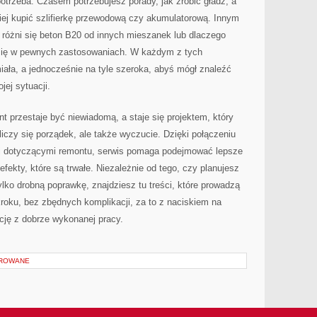
potrzeba. Czasem potrzebujesz porady, jak zrobić gładź, a
iej kupić szlifierkę przewodową czy akumulatorową. Innym
różni się beton B20 od innych mieszanek lub dlaczego
 się w pewnych zastosowaniach. W każdym z tych
ała, a jednocześnie na tyle szeroka, abyś mógł znaleźć
jej sytuacji.
t przestaje być niewiadomą, a staje się projektem, który
liczy się porządek, ale także wyczucie. Dzięki połączeniu
i dotyczącymi remontu, serwis pomaga podejmować lepsze
efekty, które są trwałe. Niezależnie od tego, czy planujesz
ko drobną poprawkę, znajdziesz tu treści, które prowadzą
kroku, bez zbędnych komplikacji, za to z naciskiem na
cję z dobrze wykonanej pracy.
OROWANE