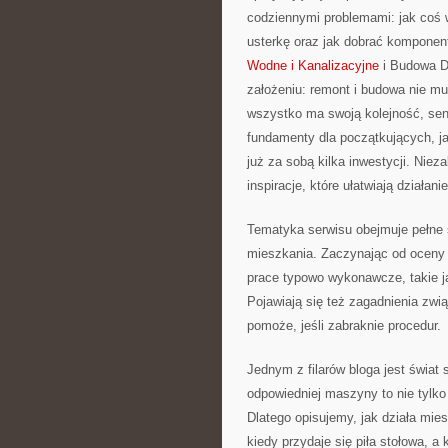
codziennymi problemami: jak coś
usterkę oraz jak dobrać komponent
Wodne i Kanalizacyjne
i Budowa D
założeniu: remont i budowa nie m
wszystko ma swoją kolejność, sens
fundamenty dla początkujących, j
już za sobą kilka inwestycji. Nie
inspiracje, które ułatwiają działan
Tematyka serwisu obejmuje pełne 
mieszkania. Zaczynając od oceny 
prace typowo wykonawcze, takie j
Pojawiają się też zagadnienia zwi
pomoże, jeśli zabraknie procedur.
Jednym z filarów bloga jest świat 
odpowiedniej maszyny to nie tylko
Dlatego opisujemy, jak działa mie
kiedy przydaje się piła stołowa, 