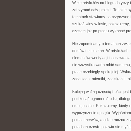
Wiele artykułów na blogu dotyczy t
zatrzymać cały projekt. To takie sy
tematach stawiamy na przyczynę i
szukać winy w losie, pokazujemy, j
czasem jak po prostu wykonać pracę
Nie zapominamy o tematach związa
domów i mieszkań. W artykułach po
elementów wentylacji i ogrzewani
nie wszystko warto robić samemu, 
prace przebiegły spokojniej. Wska
zadaniach: mierniki, zaciskarki i a
Kolejną ważną częścią treści jes
pochłonąć ogromne środki, dlateg
emocjonalne. Pokazujemy, kiedy op
wypożyczenie sprzętu. Wyjaśniamy
postaci nerwów, a gdzie można zna
poradach często pojawia się myśle