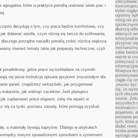
zdecydować,
 agregatów, które w praktyce potrafią uratować wiele prac i
konsumujesz 
trybie ciągł
ej.
ogromny wpł
mózg nie je
sprzecznymi
 często decydują o tym, czy praca będzie komfortowa, czy
dłuższą refl
ak dobierać wiertła, czym różnią się tarcze do szlifowania,
własnych wn
emocjonalni
e dlaczego porządne nasadki potrafią zrobić różnicę większą
przyjrzeć si
mechanizmy s
iamy również tematy takie jak preparaty techniczne, czyli
sobie bardzi
ważne w cza
polaryzacji
informacyjn
 poradnikowy, gdzie prace są rozkładane na czynniki
Mniejsza lic
porównywania
iają się jasne instrukcje opisane językiem zrozumiałym dla
ciągle cię o
adanie paneli, znajdziesz wskazówki, jak przygotować
„musisz być
się, że wys
 malarskie, jak uniknąć zacieków. Jeśli planujesz
tych obszara
istotne. Zni
, jak zaplanować prace etapami, żeby nie wpaść w
wszystkich m
zesz się za tynki, poznasz zasady, które pomogą uzyskać
minimalizm i
projektem, a
ponownie prz
tych, które 
dodać nowe,
ły, a materiały bywają kapryśne. Dlatego w artykułach
trzeba powta
u pomiędzy starymi sprawdzonymi sposobami a systemami
wymaga regul