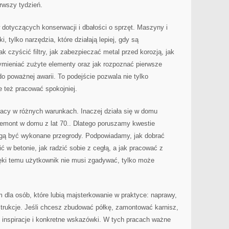
erwszy tydzień.
w dotyczących konserwacji i dbałości o sprzęt. Maszyny i
i, tylko narzędzia, które działają lepiej, gdy są
k czyścić filtry, jak zabezpieczać metal przed korozją, jak
mieniać zużyte elementy oraz jak rozpoznać pierwsze
o poważnej awarii. To podejście pozwala nie tylko
 też pracować spokojniej.
racy w różnych warunkach. Inaczej działa się w domu
remont w domu z lat 70.. Dlatego poruszamy kwestie
ogą być wykonane przegrody. Podpowiadamy, jak dobrać
ić w betonie, jak radzić sobie z cegłą, a jak pracować z
ęki temu użytkownik nie musi zgadywać, tylko może
 dla osób, które lubią majsterkowanie w praktyce: naprawy,
strukcje. Jeśli chcesz zbudować półkę, zamontować karnisz,
inspiracje i konkretne wskazówki. W tych pracach ważne