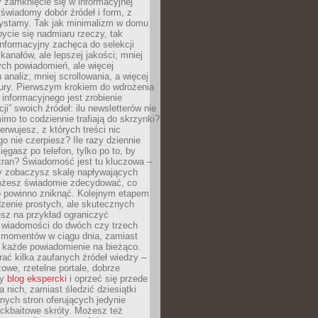
 zamknięcie się w informacyjnej
 świadomy dobór źródeł i form, z
zystamy. Tak jak minimalizm w domu
ycie się nadmiaru rzeczy, tak
nformacyjny zachęca do selekcji
 kanałów, ale lepszej jakości; mniej
ch powiadomień, ale więcej
 analiz; mniej scrollowania, a więcej
tury. Pierwszym krokiem do wdrożenia
informacyjnego jest zrobienie
ji” swoich źródeł: ilu newsletterów nie
imo to codziennie trafiają do skrzynki?
bserwujesz, z których treści nic
o nie czerpiesz? Ile razy dziennie
ięgasz po telefon, tylko po to, by
kran? Świadomość jest tu kluczowa –
dy zobaczysz skalę napływających
żesz świadomie zdecydować, co
co powinno zniknąć. Kolejnym etapem
zenie prostych, ale skutecznych
sz na przykład ograniczyć
 wiadomości do dwóch czy trzech
 momentów w ciągu dnia, zamiast
 każde powiadomienie na bieżąco.
ać kilka zaufanych źródeł wiedzy –
żowe, rzetelne portale, dobrze
ny
blog ekspercki
i oprzeć się przede
 nich, zamiast śledzić dziesiątki
ych stron oferujących jedynie
lickbaitowe skróty. Możesz też