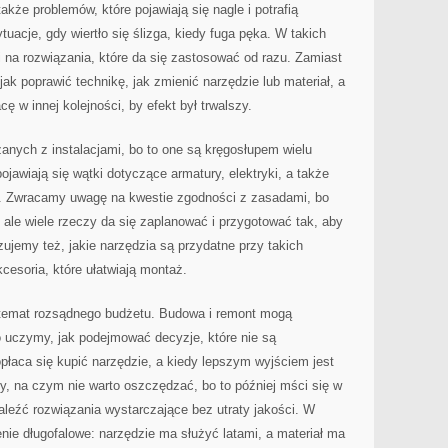
akże problemów, które pojawiają się nagle i potrafią
tuacje, gdy wiertło się ślizga, kiedy fuga pęka. W takich
 na rozwiązania, które da się zastosować od razu. Zamiast
ak poprawić technikę, jak zmienić narzędzie lub materiał, a
 w innej kolejności, by efekt był trwalszy.
nych z instalacjami, bo to one są kręgosłupem wielu
jawiają się wątki dotyczące armatury, elektryki, a także
a. Zwracamy uwagę na kwestie zgodności z zasadami, bo
ale wiele rzeczy da się zaplanować i przygotować tak, aby
zujemy też, jakie narzędzia są przydatne przy takich
kcesoria, które ułatwiają montaż.
t temat rozsądnego budżetu. Budowa i remont mogą
o uczymy, jak podejmować decyzje, które nie są
łaca się kupić narzędzie, a kiedy lepszym wyjściem jest
, na czym nie warto oszczędzać, bo to później mści się w
leźć rozwiązania wystarczające bez utraty jakości. W
nie długofalowe: narzędzie ma służyć latami, a materiał ma