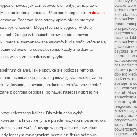
z wiedzy czy
 wypoziomować, jak zamocować elementy, jak naprawić
bańce, ale o
których kor
y do konkretnego zadania. Ulubione kategorie to
Instalacje
zakłada pozb
minimalizm i
omów od Podstaw. Idea strony opiera się na prostym
treści: mniej
uszą być chaosem. Mogą stać się przygodą, w której
przypadkowy
pogłębionych
 i cel. Dlatego w treściach pojawiają się zarówno
uważnej lek
ak i bardziej zaawansowane wskazówki dla osób, które mają
minimalizmu 
„inwentaryzac
zależnie od poziomu doświadczenia, każdy znajdzie tu
czytasz, a m
Ile profili o
ie i pozwalają zminimalizować ryzyko.
wartościoweg
bezwiednie s
przewinąć e
spektrum działań, jakie spotyka się podczas remontu
dopiero kie
stanu technicznego, przez organizację stanowiska, aż po
bodźców, mo
zostaje, a 
ak szlifowanie, skuwanie, nakładanie tynków oraz montaż.
jest wprowad
ązane z ochroną osobistą, bo nawet najlepszy sprzęt nie
zasad. Może
sprawdzanie
konkretnych
reagować na
Możesz wybr
sprzętu cięższego kalibru. Dla wielu osób wybór
raporty bran
przygotowa
 kwestia marki czy ceny, ale przede wszystkim parametrów.
wszystkim na
szarka, na co zwrócić uwagę w przypadku młotowiertarki,
powierzchown
nagłówki i c
a kiedy lepszym rozwiązaniem będzie szlifierka taśmowa.