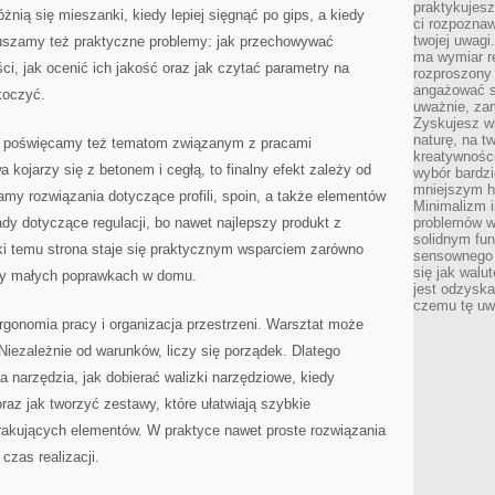
praktykujesz
ią się mieszanki, kiedy lepiej sięgnąć po gips, a kiedy
ci rozpoznaw
twojej uwagi
szamy też praktyczne problemy: jak przechowywać
ma wymiar re
ości, jak ocenić ich jakość oraz jak czytać parametry na
rozproszony
angażować s
koczyć.
uważnie, zam
Zyskujesz wi
naturę, na t
a poświęcamy też tematom związanym z pracami
kreatywności
ojarzy się z betonem i cegłą, to finalny efekt zależy od
wybór bardz
mniejszym h
y rozwiązania dotyczące profili, spoin, a także elementów
Minimalizm i
rady dotyczące regulacji, bo nawet najlepszy produkt z
problemów w
solidnym fu
i temu strona staje się praktycznym wsparciem zarówno
sensownego 
się jak walu
rzy małych poprawkach w domu.
jest odzysk
czemu tę uw
gonomia pracy i organizacja przestrzeni. Warsztat może
Niezależnie od warunków, liczy się porządek. Dlatego
a narzędzia, jak dobierać walizki narzędziowe, kiedy
oraz jak tworzyć zestawy, które ułatwiają szybkie
rakujących elementów. W praktyce nawet proste rozwiązania
 czas realizacji.