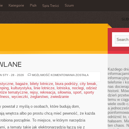
ie
Kategorie
Pisk
Szum
Spis Treści
SUB
WLANE
Każdego dni
informacjami
MASZYNY
 STY - 28 - 2026
MOŻLIWOŚĆ KOMENTOWANIA
ZOSTAŁA
informacyjn
BUDOWLANE
telefonie i k
ystyczne
,
bagaże
,
bilety lotnicze
,
biura podróży
,
city break
,
nas docieraj
mping
,
kulturystyka
,
linie lotnicze
,
lotniska
,
noclegi
,
odzież
historii. Mó
róże tematyczne
,
rejsy
,
rekreacja
,
siłownia
,
sport
,
sporty
dzień przetw
llness
,
wycieczki
,
żeglarstwo
,
zwiedzanie
temu w ciągu
wiele osób c
y powstał z myślą o osobach, które budują dom,
a jednocześn
poinformowa
ją wnętrza albo po prostu chcą mieć pewność, że każda
odróżnić to,
robiona porządnie. To miejsce, w którym narzędzia
hałasem. Mi
ten chaos. N
mi, a tematy takie jak elektronarzędzia łączą się z