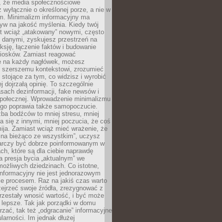
 że media społecznościowe
wyłącznie o określonej porze, a nie w
ym. Minimalizm informacyjny ma
yw na jakość myślenia. Kiedy twój
st wciąż „atakowany” nowymi, często
 danymi, zyskujesz przestrzeń na
eksję, łączenie faktów i budowanie
iosków. Zamiast reagować
e na każdy nagłówek, możesz
ę szerszemu kontekstowi, zrozumieć
tojące za tym, co widzisz i wyrobić
ej dojrzałą opinię. To szczególnie
sach dezinformacji, fake newsów i
 społecznej. Wprowadzenie minimalizmu
ego poprawia także samopoczucie.
zba bodźców to mniej stresu, mniej
 się z innymi, mniej poczucia, że coś
mija. Zamiast wciąż mieć wrażenie, że
 na bieżąco ze wszystkim”, uczysz
tarczy być dobrze poinformowanym w
ch, które są dla ciebie naprawdę
ka presja bycia „aktualnym” we
ożliwych dziedzinach. Co istotne,
nformacyjny nie jest jednorazowym
le procesem. Raz na jakiś czas warto
ejrzeć swoje źródła, zrezygnować z
przestały wnosić wartość, i być może
 lepsze. Tak jak porządki w domu
rzać, tak też „odgracanie” informacyjne
arności. Im jednak dłużej