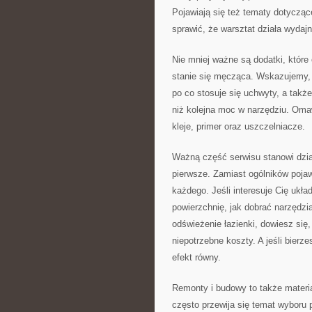
Pojawiają się też tematy dotyczące
sprawić, że warsztat działa wydajni
Nie mniej ważne są dodatki, które
stanie się męcząca. Wskazujemy, j
po co stosuje się uchwyty, a takż
niż kolejna moc w narzędziu. Omaw
kleje, primer oraz uszczelniacze.
Ważną część serwisu stanowi dział
pierwsze. Zamiast ogólników pojaw
każdego. Jeśli interesuje Cię ukł
powierzchnię, jak dobrać narzędzia
odświeżenie łazienki, dowiesz się
niepotrzebne koszty. A jeśli bier
efekt równy.
Remonty i budowy to także materia
często przewija się temat wybor