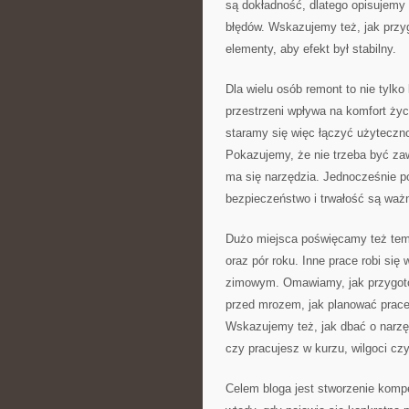
są dokładność, dlatego opisujemy
błędów. Wskazujemy też, jak przygo
elementy, aby efekt był stabilny.
Dla wielu osób remont to nie tylk
przestrzeni wpływa na komfort życ
staramy się więc łączyć użyteczno
Pokazujemy, że nie trzeba być za
ma się narzędzia. Jednocześnie p
bezpieczeństwo i trwałość są ważn
Dużo miejsca poświęcamy też te
oraz pór roku. Inne prace robi się 
zimowym. Omawiamy, jak przygotow
przed mrozem, jak planować prace
Wskazujemy też, jak dbać o narzę
czy pracujesz w kurzu, wilgoci czy
Celem bloga jest stworzenie komp