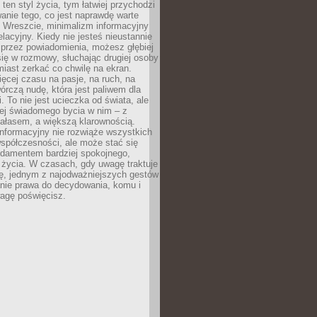
 ten styl życia, tym łatwiej przychodzi
anie tego, co jest naprawdę warte
. Wreszcie, minimalizm informacyjny
lacyjny. Kiedy nie jesteś nieustannie
 przez powiadomienia, możesz głębiej
ię w rozmowy, słuchając drugiej osoby
iast zerkać co chwilę na ekran.
ęcej czasu na pasje, na ruch, na
wórczą nudę, która jest paliwem dla
. To nie jest ucieczka od świata, ale
iej świadomego bycia w nim – z
ałasem, a większą klarownością.
nformacyjny nie rozwiąże wszystkich
spółczesności, ale może stać się
ndamentem bardziej spokojnego,
życia. W czasach, gdy uwagę traktuje
tę, jednym z najodważniejszych gestów
anie prawa do decydowania, komu i
agę poświęcisz.