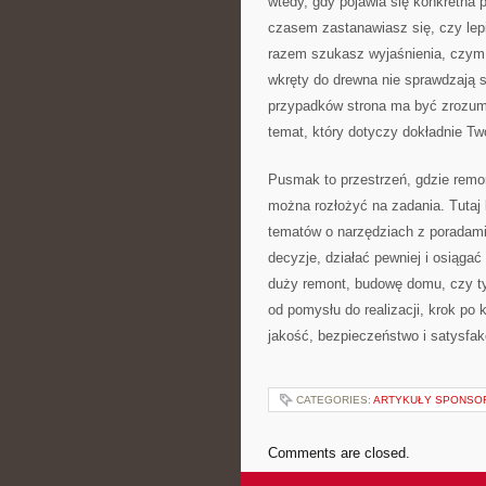
wtedy, gdy pojawia się konkretna 
czasem zastanawiasz się, czy lep
razem szukasz wyjaśnienia, czym 
wkręty do drewna nie sprawdzają
przypadków strona ma być zrozumi
temat, który dotyczy dokładnie Two
Pusmak to przestrzeń, gdzie remon
można rozłożyć na zadania. Tutaj 
tematów o narzędziach z poradam
decyzje, działać pewniej i osiągać 
duży remont, budowę domu, czy tyl
od pomysłu do realizacji, krok po 
jakość, bezpieczeństwo i satysfak
CATEGORIES:
ARTYKUŁY SPONS
Comments are closed.