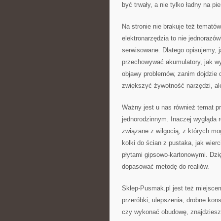
być trwały, a nie tylko ładny na pi
Na stronie nie brakuje też temató
elektronarzędzia to nie jednorazówk
serwisowane. Dlatego opisujemy, ja
przechowywać akumulatory, jak wy
objawy problemów, zanim dojdzie d
zwiększyć żywotność narzędzi, ale
Ważny jest u nas również temat p
jednorodzinnym. Inaczej wygląda 
związane z wilgocią, z których m
kołki do ścian z pustaka, jak wierc
płytami gipsowo-kartonowymi. Dzi
dopasować metodę do realiów.
Sklep-Pusmak.pl jest też miejscem
przeróbki, ulepszenia, drobne kon
czy wykonać obudowę, znajdziesz 