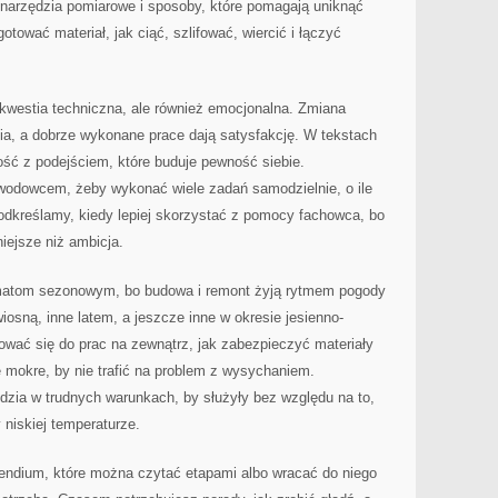
 narzędzia pomiarowe i sposoby, które pomagają uniknąć
tować materiał, jak ciąć, szlifować, wiercić i łączyć
o kwestia techniczna, ale również emocjonalna. Zmiana
ia, a dobrze wykonane prace dają satysfakcję. W tekstach
ść z podejściem, które buduje pewność siebie.
wodowcem, żeby wykonać wiele zadań samodzielnie, o ile
odkreślamy, kiedy lepiej skorzystać z pomocy fachowca, bo
iejsze niż ambicja.
matom sezonowym, bo budowa i remont żyją rytmem pogody
wiosną, inne latem, a jeszcze inne w okresie jesienno-
ać się do prac na zewnątrz, jak zabezpieczyć materiały
 mokre, by nie trafić na problem z wysychaniem.
dzia w trudnych warunkach, by służyły bez względu na to,
 niskiej temperaturze.
endium, które można czytać etapami albo wracać do niego