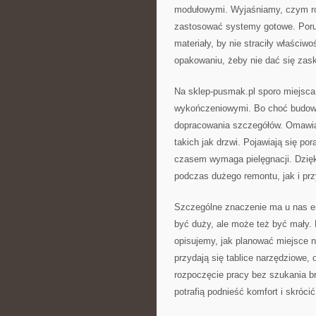
modułowymi. Wyjaśniamy, czym różn
zastosować systemy gotowe. Poru
materiały, by nie straciły właściw
opakowaniu, żeby nie dać się zas
Na sklep-pusmak.pl sporo miejsc
wykończeniowymi. Bo choć budowa k
dopracowania szczegółów. Omawiam
takich jak drzwi. Pojawiają się po
czasem wymaga pielęgnacji. Dzięk
podczas dużego remontu, jak i p
Szczególne znaczenie ma u nas er
być duży, ale może też być mały. 
opisujemy, jak planować miejsce n
przydają się tablice narzędziowe, 
rozpoczęcie pracy bez szukania b
potrafią podnieść komfort i skrócić