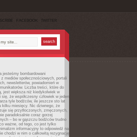
SCRIBE
FACEBOOK
TWITTER
a jesteśmy bombardowani
 z mediów społecznościowych, portali
ych, newsletterów, powiadomień w
omunikatorów. Liczba treści, które do
ą, jest większa niż kiedykolwiek w
wi się, że współczesny człowiek w jeden
arza tyle bodźców, ile jeszcze sto lat
 kilku miesięcy. Nic dziwnego, że
zuje się przytłoczonych, zmęczonych,
ie paradoksalnie coraz gorzej
nych – bo w gąszczu bodźców trudno
 co ważne, od tego, co jest tylko
nimalizm informacyjny to odpowiedź na
ie chodzi w nim o całkowitą rezygnację