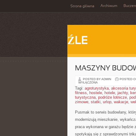
Archiwum
Buczen
Strona główna
ŹLE
MASZYNY BUDO
POSTED BY ADMIN
POSTED ON
WYŁĄCZONA
Tagi:
agroturystyka
,
akcesoria tur
fitness
,
hostele
,
hotele
,
jachty
,
ke
turystyczna
,
podróże lotnicze
,
pod
zimowe
,
statki
,
urlop
,
wakacje
,
we
Pusmak to serwis budowlany, któr
modernizują mieszkanie, wykańcza
praca wykonana w garażu będzie z
spotykają się z sprawdzonymi trika