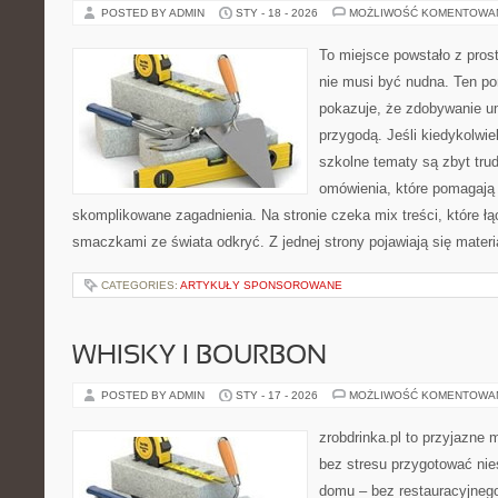
POSTED BY ADMIN
STY - 18 - 2026
MOŻLIWOŚĆ KOMENTOWA
To miejsce powstało z pros
nie musi być nudna. Ten po
pokazuje, że zdobywanie u
przygodą. Jeśli kiedykolwie
szkolne tematy są zbyt trud
omówienia, które pomagają 
skomplikowane zagadnienia. Na stronie czeka mix treści, które łą
smaczkami ze świata odkryć. Z jednej strony pojawiają się materi
CATEGORIES:
ARTYKUŁY SPONSOROWANE
WHISKY I BOURBON
POSTED BY ADMIN
STY - 17 - 2026
MOŻLIWOŚĆ KOMENTOWA
zrobdrinka.pl to przyjazne 
bez stresu przygotować nie
domu – bez restauracyjnego