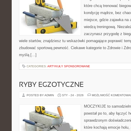
które chcą trenować biegowo
kondycję mądrze, bez chaos
miejsce, gdzie zajawka na 
wiedzą treningową. Niezależ
zaczynasz przygodę z bieg
wiele startów, znajdziesz tu wskazówki pomagające poprawić temp
zbudować sportową pewność. Ciekawe kategorie to Zdrowie i Zdro
myślą […]
CATEGORIES:
ARTYKUŁY SPONSOROWANE
RYBY EGZOTYCZNE
POSTED BY ADMIN
STY - 24 - 2026
MOŻLIWOŚĆ KOMENTOWA
MOCZYKIJE to samodzielny 
powstał po to, aby łączyć 
sprawdzonym doświadczenie
które kochają emocje holu, 