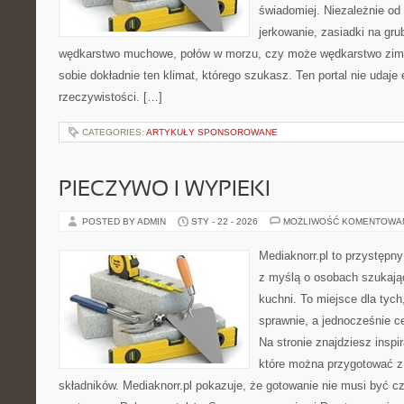
świadomiej. Niezależnie od 
jerkowanie, zasiadki na gru
wędkarstwo muchowe, połów w morzu, czy może wędkarstwo z
sobie dokładnie ten klimat, którego szukasz. Ten portal nie udaje
rzeczywistości. […]
CATEGORIES:
ARTYKUŁY SPONSOROWANE
PIECZYWO I WYPIEKI
POSTED BY ADMIN
STY - 22 - 2026
MOŻLIWOŚĆ KOMENTOWA
Mediaknorr.pl to przystępny
z myślą o osobach szukają
kuchni. To miejsce dla tyc
sprawnie, a jednocześnie 
Na stronie znajdziesz inspi
które można przygotować z
składników. Mediaknorr.pl pokazuje, że gotowanie nie musi być c