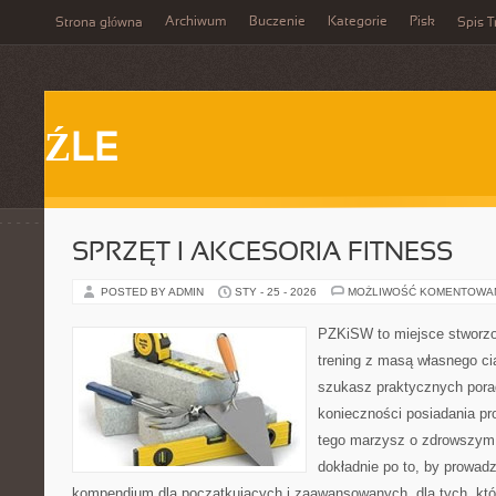
Archiwum
Buczenie
Kategorie
Pisk
Strona główna
Spis T
ŹLE
SPRZĘT I AKCESORIA FITNESS
POSTED BY ADMIN
STY - 25 - 2026
MOŻLIWOŚĆ KOMENTOWA
PZKiSW to miejsce stworzo
trening z masą własnego ciał
szukasz praktycznych pora
konieczności posiadania pro
tego marzysz o zdrowszym c
dokładnie po to, by prowadz
kompendium dla początkujących i zaawansowanych, dla tych, któr