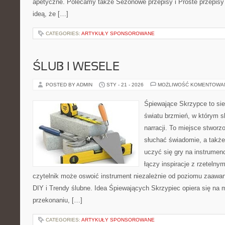
apetyczne. Polecamy także Sezonowe przepisy i Proste przepisy k
ideą, że […]
CATEGORIES:
ARTYKUŁY SPONSOROWANE
ŚLUB I WESELE
POSTED BY ADMIN
STY - 21 - 2026
MOŻLIWOŚĆ KOMENTOWA
Śpiewające Skrzypce to sie
światu brzmień, w którym s
narracji. To miejsce stworz
słuchać świadomie, a także 
uczyć się gry na instrume
łączy inspiracje z rzetelny
czytelnik może oswoić instrument niezależnie od poziomu zaaw
DIY i Trendy ślubne. Idea Śpiewających Skrzypiec opiera się na m
przekonaniu, […]
CATEGORIES:
ARTYKUŁY SPONSOROWANE