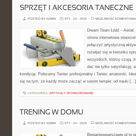
SPRZĘT I AKCESORIA TANECZNE
POSTED BY ADMIN
STY - 24 - 2026
MOŻLIWOŚĆ KOMENTOWA
Dream Team Łódź – Aerial, 
strona internetowa stworzon
połączyć artystyczną aktyw
rozwijać się w kierunku spr
wszystkich, którzy czują, że
dać nie tylko satysfakcję, a
kondycję. Polecamy Taniec profesjonalny i Taniec amatorski. Id
się na tym, że każdy może zacząć w swoim tempie: od nauki […]
CATEGORIES:
ARTYKUŁY SPONSOROWANE
TRENING W DOMU
POSTED BY ADMIN
STY - 24 - 2026
MOŻLIWOŚĆ KOMENTOWA
Bieganiewwarszawie.pl to p