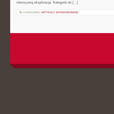
intensywną eksplorację. Kategorie do […]
CATEGORIES:
ARTYKUŁY SPONSOROWANE