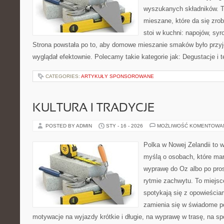
wyszukanych składników. T
mieszane, które da się zrob
stoi w kuchni: napojów, syr
Strona powstała po to, aby domowe mieszanie smaków było przy
wyglądał efektownie. Polecamy takie kategorie jak: Degustacje i t
CATEGORIES:
ARTYKUŁY SPONSOROWANE
KULTURA I TRADYCJE
POSTED BY ADMIN
STY - 16 - 2026
MOŻLIWOŚĆ KOMENTOWA
Polka w Nowej Zelandii to 
myślą o osobach, które mar
wyprawę do Oz albo po pros
rytmie zachwytu. To miejsc
spotykają się z opowieściam
zamienia się w świadome p
motywacje na wyjazdy krótkie i długie, na wyprawę w trasę, na sp