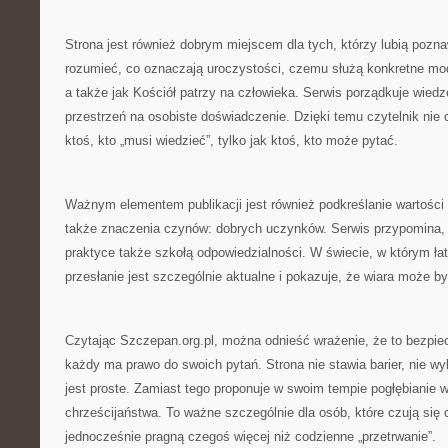
Strona jest również dobrym miejscem dla tych, którzy lubią poznaw
rozumieć, co oznaczają uroczystości, czemu służą konkretne modl
a także jak Kościół patrzy na człowieka. Serwis porządkuje wiedz
przestrzeń na osobiste doświadczenie. Dzięki temu czytelnik nie 
ktoś, kto „musi wiedzieć”, tylko jak ktoś, kto może pytać.
Ważnym elementem publikacji jest również podkreślanie wartości 
także znaczenia czynów: dobrych uczynków. Serwis przypomina, 
praktyce także szkołą odpowiedzialności. W świecie, w którym łatw
przesłanie jest szczególnie aktualne i pokazuje, że wiara może by
Czytając Szczepan.org.pl, można odnieść wrażenie, że to bezpiec
każdy ma prawo do swoich pytań. Strona nie stawia barier, nie wyk
jest proste. Zamiast tego proponuje w swoim tempie pogłębianie w
chrześcijaństwa. To ważne szczególnie dla osób, które czują się
jednocześnie pragną czegoś więcej niż codzienne „przetrwanie”.