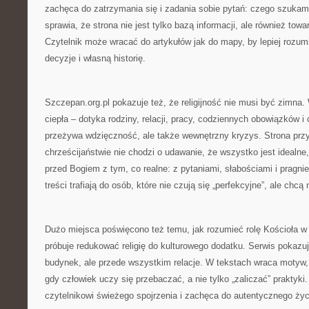
zachęca do zatrzymania się i zadania sobie pytań: czego szukam
sprawia, że strona nie jest tylko bazą informacji, ale również to
Czytelnik może wracać do artykułów jak do mapy, by lepiej rozu
decyzje i własną historię.
Szczepan.org.pl pokazuje też, że religijność nie musi być zimna. W
ciepła – dotyka rodziny, relacji, pracy, codziennych obowiązków i 
przeżywa wdzięczność, ale także wewnętrzny kryzys. Strona prz
chrześcijaństwie nie chodzi o udawanie, że wszystko jest idealne
przed Bogiem z tym, co realne: z pytaniami, słabościami i pragn
treści trafiają do osób, które nie czują się „perfekcyjne”, ale chcą
Dużo miejsca poświęcono też temu, jak rozumieć rolę Kościoła w 
próbuje redukować religię do kulturowego dodatku. Serwis pokazuje
budynek, ale przede wszystkim relacje. W tekstach wraca motyw,
gdy człowiek uczy się przebaczać, a nie tylko „zaliczać” praktyki.
czytelnikowi świeżego spojrzenia i zachęca do autentycznego ży