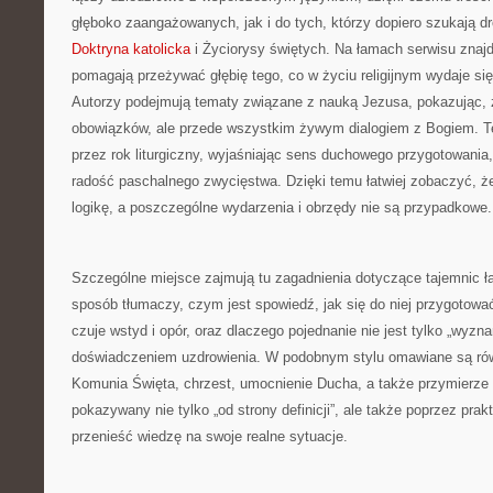
głęboko zaangażowanych, jak i do tych, którzy dopiero szukają d
Doktryna katolicka
i Życiorysy świętych. Na łamach serwisu znajd
pomagają przeżywać głębię tego, co w życiu religijnym wydaje s
Autorzy podejmują tematy związane z nauką Jezusa, pokazując, że 
obowiązków, ale przede wszystkim żywym dialogiem z Bogiem. T
przez rok liturgiczny, wyjaśniając sens duchowego przygotowania,
radość paschalnego zwycięstwa. Dzięki temu łatwiej zobaczyć, ż
logikę, a poszczególne wydarzenia i obrzędy nie są przypadkowe.
Szczególne miejsce zajmują tu zagadnienia dotyczące tajemnic ł
sposób tłumaczy, czym jest spowiedź, jak się do niej przygotować
czuje wstyd i opór, oraz dlaczego pojednanie nie jest tylko „wyzn
doświadczeniem uzdrowienia. W podobnym stylu omawiane są rów
Komunia Święta, chrzest, umocnienie Ducha, a także przymierze 
pokazywany nie tylko „od strony definicji”, ale także poprzez prak
przenieść wiedzę na swoje realne sytuacje.