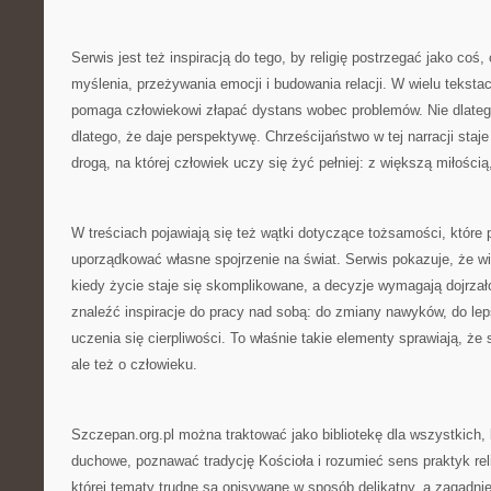
Serwis jest też inspiracją do tego, by religię postrzegać jako co
myślenia, przeżywania emocji i budowania relacji. W wielu tekst
pomaga człowiekowi złapać dystans wobec problemów. Nie dlatego
dlatego, że daje perspektywę. Chrześcijaństwo w tej narracji staje
drogą, na której człowiek uczy się żyć pełniej: z większą miłości
W treściach pojawiają się też wątki dotyczące tożsamości, które
uporządkować własne spojrzenie na świat. Serwis pokazuje, że w
kiedy życie staje się skomplikowane, a decyzje wymagają dojrzał
znaleźć inspiracje do pracy nad sobą: do zmiany nawyków, do lep
uczenia się cierpliwości. To właśnie takie elementy sprawiają, że str
ale też o człowieku.
Szczepan.org.pl można traktować jako bibliotekę dla wszystkich, 
duchowe, poznawać tradycję Kościoła i rozumieć sens praktyk reli
której tematy trudne są opisywane w sposób delikatny, a zagadn