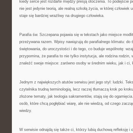
kiedy serce jest rozdarte między presją otoczenia. To podejście 
nie jest jedynie teorią, ale realną szkołą życia, w której człowiek 
staje się bardziej wrażliwy na drugiego człowieka.
Parafia św. Szczepana pojawia się w tekstach jako miejsce modlit
przeżywana razem. Wpisy nawiązują do parafialnego klimatu: do 
świętowania, do uroczystości i do tego, co buduje wspólnotę: wz
przypomina, że parafia to nie tylko instytucja, ale rodzina rodzi
znaleźć swoje miejsce: zarówno osoby w średnim wieku, jak i ci, 
Jednym z największych atutów serwisu jest jego styl: ludzki. Teks
czytelnika trudną terminologią, lecz raczej tłumaczą krok po krok
złożone tematy, jak teologia sakramentów, stają się do ogarnięci
osób, które chcą pogłębiać wiarę, ale nie wiedzą, od czego zacząć
wiedzy.
W serwisie odnajdą się także ci, którzy lubią duchową refleksję i 