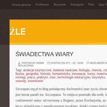
Archiwum
Buczenie
Kategorie
Pisk
Strona główna
Spis T
ŹLE
ŚWIADECTWA WIARY
POSTED BY ADMIN
POSTED ON STY - 20 - 2026
MOŻLIWOŚĆ 
WYŁĄCZONA
Tagi:
atrakcje turystyczne
,
badania naukowe
,
biologia
,
chemia
,
ci
fizyka
,
geografia
,
historia
,
humanistyka
,
innowacje
,
kursy
,
matem
noclegi
,
praca
,
praktyki
,
staż
,
technologie edukacyjne
,
turystyka
,
zawody
,
zwiedzanie
Szczepan.org.pl to blog poświęcony duchowości oraz życiu chrze
jest temat parafii św. Szczepana. To miejsce powstało dla osób, k
codzienność wiary: od rozmowy z Bogiem, przez Eucharystię, aż p
łączy dziedzictwo z współczesnym językiem, dzięki czemu treści 