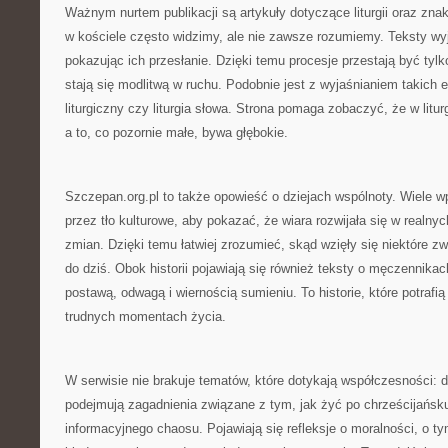
Ważnym nurtem publikacji są artykuły dotyczące liturgii oraz znak
w kościele często widzimy, ale nie zawsze rozumiemy. Teksty wyj
pokazując ich przesłanie. Dzięki temu procesje przestają być tyl
stają się modlitwą w ruchu. Podobnie jest z wyjaśnianiem takich 
liturgiczny czy liturgia słowa. Strona pomaga zobaczyć, że w liturg
a to, co pozornie małe, bywa głębokie.
Szczepan.org.pl to także opowieść o dziejach wspólnoty. Wiele w
przez tło kulturowe, aby pokazać, że wiara rozwijała się w realn
zmian. Dzięki temu łatwiej zrozumieć, skąd wzięły się niektóre zw
do dziś. Obok historii pojawiają się również teksty o męczennikach
postawą, odwagą i wiernością sumieniu. To historie, które potrafi
trudnych momentach życia.
W serwisie nie brakuje tematów, które dotykają współczesności: 
podejmują zagadnienia związane z tym, jak żyć po chrześcijańsk
informacyjnego chaosu. Pojawiają się refleksje o moralności, o t