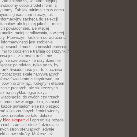
 zamknięcie się w informacyjnej
 świadomy dobór źródeł i form, z
zystamy. Tak jak minimalizm w domu
ycie się nadmiaru rzeczy, tak
nformacyjny zachęca do selekcji
 kanałów, ale lepszej jakości; mniej
ch powiadomień, ale więcej
 analiz; mniej scrollowania, a więcej
tury. Pierwszym krokiem do wdrożenia
informacyjnego jest zrobienie
ji” swoich źródeł: ilu newsletterów nie
imo to codziennie trafiają do skrzynki?
bserwujesz, z których treści nic
o nie czerpiesz? Ile razy dziennie
ięgasz po telefon, tylko po to, by
kran? Świadomość jest tu kluczowa –
dy zobaczysz skalę napływających
żesz świadomie zdecydować, co
co powinno zniknąć. Kolejnym etapem
zenie prostych, ale skutecznych
sz na przykład ograniczyć
 wiadomości do dwóch czy trzech
 momentów w ciągu dnia, zamiast
 każde powiadomienie na bieżąco.
ać kilka zaufanych źródeł wiedzy –
żowe, rzetelne portale, dobrze
ny
blog ekspercki
i oprzeć się przede
 nich, zamiast śledzić dziesiątki
ych stron oferujących jedynie
lickbaitowe skróty. Możesz też