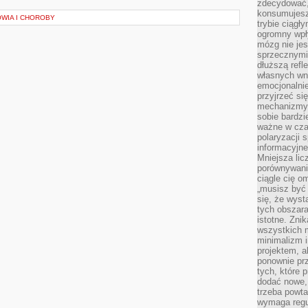
zdecydować,
konsumujesz 
WIA I CHOROBY
trybie ciągł
ogromny wpł
mózg nie je
sprzecznymi
dłuższą refl
własnych wn
emocjonalni
przyjrzeć si
mechanizmy s
sobie bardzi
ważne w cza
polaryzacji
informacyjn
Mniejsza lic
porównywania
ciągle cię o
„musisz być
się, że wys
tych obszara
istotne. Zni
wszystkich m
minimalizm i
projektem, a
ponownie prz
tych, które 
dodać nowe,
trzeba powta
wymaga regul