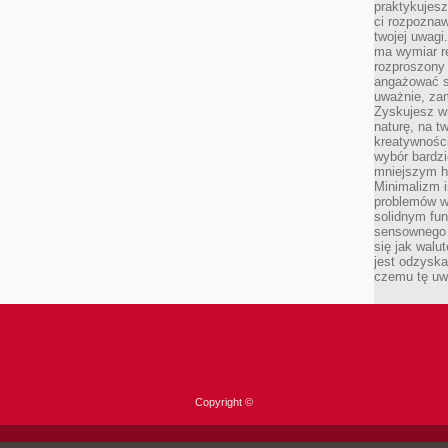
praktykujesz
ci rozpoznaw
twojej uwagi
ma wymiar re
rozproszony
angażować s
uważnie, zam
Zyskujesz wi
naturę, na t
kreatywności
wybór bardz
mniejszym h
Minimalizm i
problemów w
solidnym fu
sensownego 
się jak walu
jest odzysk
czemu tę uw
Copyright ©