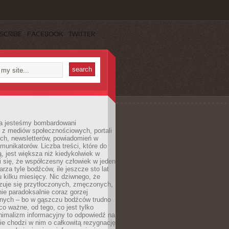
SCRIBE
FACEBOOK
TWITTER
a jesteśmy bombardowani
 z mediów społecznościowych, portali
ych, newsletterów, powiadomień w
omunikatorów. Liczba treści, które do
ą, jest większa niż kiedykolwiek w
wi się, że współczesny człowiek w jeden
arza tyle bodźców, ile jeszcze sto lat
 kilku miesięcy. Nic dziwnego, że
zuje się przytłoczonych, zmęczonych,
ie paradoksalnie coraz gorzej
nych – bo w gąszczu bodźców trudno
 co ważne, od tego, co jest tylko
nimalizm informacyjny to odpowiedź na
ie chodzi w nim o całkowitą rezygnację