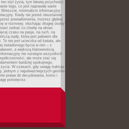
 ten styl życia, tym łatwiej przychodzi
anie tego, co jest naprawdę warte
. Wreszcie, minimalizm informacyjny
lacyjny. Kiedy nie jesteś nieustannie
 przez powiadomienia, możesz głębiej
ię w rozmowy, słuchając drugiej osoby
iast zerkać co chwilę na ekran.
ęcej czasu na pasje, na ruch, na
wórczą nudę, która jest paliwem dla
. To nie jest ucieczka od świata, ale
iej świadomego bycia w nim – z
ałasem, a większą klarownością.
nformacyjny nie rozwiąże wszystkich
spółczesności, ale może stać się
ndamentem bardziej spokojnego,
życia. W czasach, gdy uwagę traktuje
tę, jednym z najodważniejszych gestów
anie prawa do decydowania, komu i
agę poświęcisz.