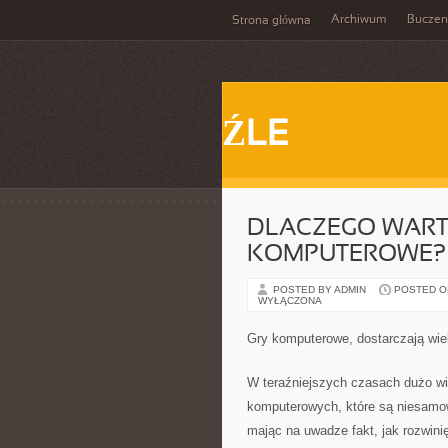
Archiwum
Buczen
Strona główna
ŹLE
DLACZEGO WARTO
KOMPUTEROWE?
POSTED BY ADMIN
POSTED ON 
WYŁĄCZONA
Gry komputerowe, dostarczają wie
W teraźniejszych czasach dużo wię
komputerowych, które są niesamowi
mając na uwadze fakt, jak rozwini