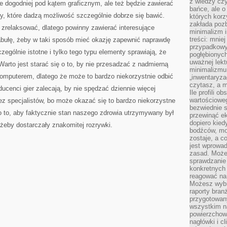
z wiedzy czy
e dogodniej pod kątem graficznym, ale też będzie zawierać
bańce, ale o
y, które dadzą możliwość szczególnie dobrze się bawić.
których kor
zakłada pozb
 zrelaksować, dlatego powinny zawierać interesujące
minimalizm i
treści: mniej
fabułę, żeby w taki sposób mieć okazję zapewnić naprawdę
przypadkowy
zególnie istotne i tylko tego typu elementy sprawiają, że
pogłębionych
uważnej lek
rto jest starać się o to, by nie przesadzać z nadmierną
minimalizmu 
komputerem, dlatego że może to bardzo niekorzystnie odbić
„inwentaryzac
czytasz, a m
ucenci gier zalecają, by nie spędzać dziennie więcej
Ile profili o
wartościoweg
zez specjalistów, bo może okazać się to bardzo niekorzystne
bezwiednie s
o to, aby faktycznie stan naszego zdrowia utrzymywany był
przewinąć e
dopiero kie
żeby dostarczały znakomitej rozrywki.
bodźców, mo
zostaje, a 
jest wprowad
zasad. Może
sprawdzanie
konkretnych
reagować na
Możesz wybr
raporty bran
przygotowa
wszystkim na
powierzchown
nagłówki i c