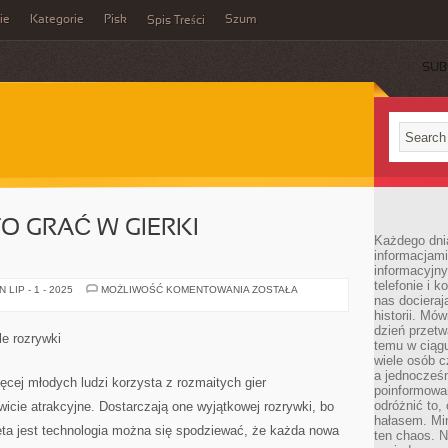
ie
Kategorie
Pisk
Szum
Spis Treści
SUB
 GRAĆ W GIERKI
Każdego dni
informacjami
informacyjn
telefonie i k
DLACZEGO
LIP - 1 - 2025
MOŻLIWOŚĆ KOMENTOWANIA
ZOSTAŁA
nas docieraj
WARTO
GRAĆ
historii. Mó
W
dzień przetw
GIERKI
le rozrywki
KOMPUTEROWE?
temu w ciągu
wiele osób c
a jednocześn
cej młodych ludzi korzysta z rozmaitych gier
poinformowa
odróżnić to,
cie atrakcyjne. Dostarczają one wyjątkowej rozrywki, bo
hałasem. Mi
ęta jest technologia można się spodziewać, że każda nowa
ten chaos. N