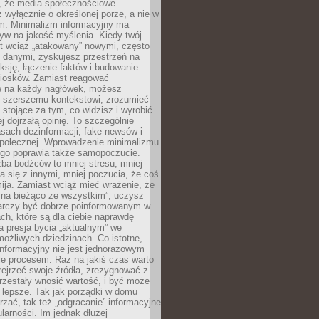
 że media społecznościowe
wyłącznie o określonej porze, a nie w
ym. Minimalizm informacyjny ma
yw na jakość myślenia. Kiedy twój
st wciąż „atakowany” nowymi, często
 danymi, zyskujesz przestrzeń na
eksję, łączenie faktów i budowanie
iosków. Zamiast reagować
e na każdy nagłówek, możesz
ę szerszemu kontekstowi, zrozumieć
tojące za tym, co widzisz i wyrobić
ej dojrzałą opinię. To szczególnie
sach dezinformacji, fake newsów i
 społecznej. Wprowadzenie minimalizmu
ego poprawia także samopoczucie.
zba bodźców to mniej stresu, mniej
 się z innymi, mniej poczucia, że coś
mija. Zamiast wciąż mieć wrażenie, że
 na bieżąco ze wszystkim”, uczysz
tarczy być dobrze poinformowanym w
ch, które są dla ciebie naprawdę
ka presja bycia „aktualnym” we
ożliwych dziedzinach. Co istotne,
nformacyjny nie jest jednorazowym
le procesem. Raz na jakiś czas warto
ejrzeć swoje źródła, zrezygnować z
przestały wnosić wartość, i być może
 lepsze. Tak jak porządki w domu
rzać, tak też „odgracanie” informacyjne
arności. Im jednak dłużej