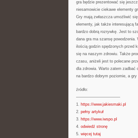
gra będzie prezentować się jeszcz
niesamowicie ciekawe elementy gr
Gry mają zwłaszcza umożliwić się
elementy, jak także interesującą 
bardzo dobrą rozrywkę. Jest to szc
dana gra ma szansę powodzenia. Wa
ilością godzin spędzonych przed 
się na naszym zdrowiu. Także prod
czasu, aniżeli jest to polecane pr
dla zdrowia. Warto zatem zadbać 
na bardzo dobrym poziomie, a gry 
źródło:
———————————
1.
https://www.jakiesmaki.pl
2.
pełny artykuł
3.
https://www.iwspo.pl
4.
odwiedź stronę
5.
więcej tutaj