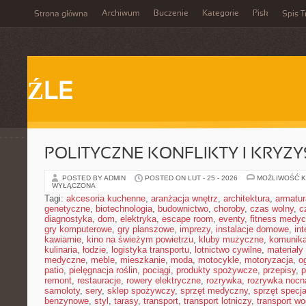
Archiwum
Buczenie
Kategorie
Pisk
Strona główna
Spis T
ŹLE
POLITYCZNE KONFLIKTY I KRYZY
POSTED BY ADMIN
POSTED ON LUT - 25 - 2026
MOŻLIWOŚĆ 
WYŁĄCZONA
Tagi:
akcesoria kuchenne
,
aranżacja wnętrz
,
architektura
,
armatur
genetyczne
,
biotechnologia
,
budownictwo
,
choroby
,
czas wolny
,
c
diagnostyka
,
dom
,
elektryka
,
escape room
,
eventy
,
fitness medy
gry komputerowe
,
gry planszowe
,
imprezy
,
instalacje domowe
,
in
kawiarnie
,
kino na świeżym powietrzu
,
kluby muzyczne
,
komunika
kulinaria
,
łodzie
,
logistyka transportu
,
lotnictwo cywilne
,
materiały
medyczne
,
meble
,
mieszkanie
,
moda
,
motocykle
,
motoryzacja
,
o
patio
,
pielęgnacja roślin
,
pociągi
,
produkty spożywcze
,
przepisy
,
p
remont
,
restauracje
,
rowery elektryczne
,
rozrywka
,
rozrywka nocn
samoloty
,
sery
,
sklep spożywczy
,
sprzęt medyczny
,
sprzęt specja
benzynowe
,
styl
,
tarasy
,
transport
,
transport lotniczy
,
transport w