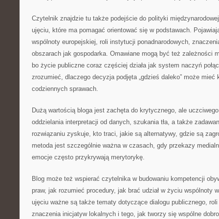
Czytelnik znajdzie tu także podejście do polityki międzynarodowej 
ujęciu, które ma pomagać orientować się w podstawach. Pojawiaj
wspólnoty europejskiej, roli instytucji ponadnarodowych, znaczeni
obszarach jak gospodarka. Omawiane mogą być też zależności 
bo życie publiczne coraz częściej działa jak system naczyń połąc
zrozumieć, dlaczego decyzja podjęta „gdzieś daleko” może mieć
codziennych sprawach.
Dużą wartością bloga jest zachęta do krytycznego, ale uczciwego
oddzielania interpretacji od danych, szukania tła, a także zadawa
rozwiązaniu zyskuje, kto traci, jakie są alternatywy, gdzie są zag
metoda jest szczególnie ważna w czasach, gdy przekazy medialn
emocje często przykrywają merytorykę.
Blog może też wspierać czytelnika w budowaniu kompetencji obyw
praw, jak rozumieć procedury, jak brać udział w życiu wspólnoty
ujęciu ważne są także tematy dotyczące dialogu publicznego, roli
znaczenia inicjatyw lokalnych i tego, jak tworzy się wspólne dobr