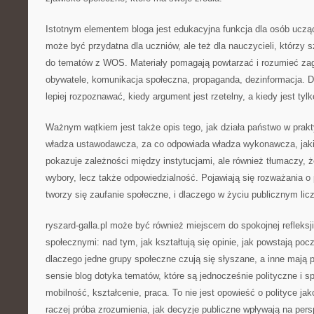
Istotnym elementem bloga jest edukacyjna funkcja dla osób uczą
może być przydatna dla uczniów, ale też dla nauczycieli, którzy 
do tematów z WOS. Materiały pomagają powtarzać i rozumieć zaga
obywatele, komunikacja społeczna, propaganda, dezinformacja. D
lepiej rozpoznawać, kiedy argument jest rzetelny, a kiedy jest ty
Ważnym wątkiem jest także opis tego, jak działa państwo w prak
władza ustawodawcza, za co odpowiada władza wykonawcza, jaki
pokazuje zależności między instytucjami, ale również tłumaczy, ż
wybory, lecz także odpowiedzialność. Pojawiają się rozważania o 
tworzy się zaufanie społeczne, i dlaczego w życiu publicznym lic
ryszard-galla.pl może być również miejscem do spokojnej refleksj
społecznymi: nad tym, jak kształtują się opinie, jak powstają poc
dlaczego jedne grupy społeczne czują się słyszane, a inne mają 
sensie blog dotyka tematów, które są jednocześnie polityczne i s
mobilność, kształcenie, praca. To nie jest opowieść o polityce ja
raczej próba zrozumienia, jak decyzje publiczne wpływają na per