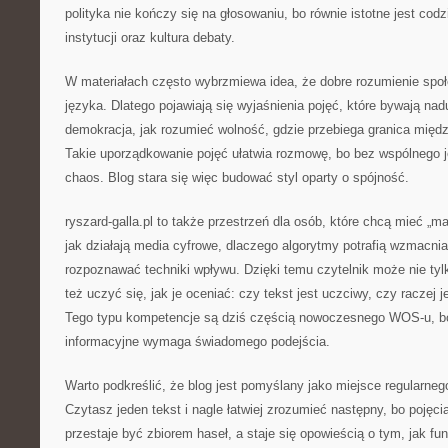
polityka nie kończy się na głosowaniu, bo równie istotne jest cod
instytucji oraz kultura debaty.
W materiałach często wybrzmiewa idea, że dobre rozumienie spo
języka. Dlatego pojawiają się wyjaśnienia pojęć, które bywają na
demokracja, jak rozumieć wolność, gdzie przebiega granica międ
Takie uporządkowanie pojęć ułatwia rozmowę, bo bez wspólnego 
chaos. Blog stara się więc budować styl oparty o spójność.
ryszard-galla.pl to także przestrzeń dla osób, które chcą mieć „m
jak działają media cyfrowe, dlaczego algorytmy potrafią wzmacnia
rozpoznawać techniki wpływu. Dzięki temu czytelnik może nie tyl
też uczyć się, jak je oceniać: czy tekst jest uczciwy, czy raczej j
Tego typu kompetencje są dziś częścią nowoczesnego WOS-u, b
informacyjne wymaga świadomego podejścia.
Warto podkreślić, że blog jest pomyślany jako miejsce regularne
Czytasz jeden tekst i nagle łatwiej zrozumieć następny, bo pojęc
przestaje być zbiorem haseł, a staje się opowieścią o tym, jak f