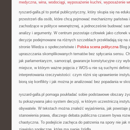
medyczna
,
wina
,
wodociągi
,
wyposażenie kuchni
,
wyposażenie wn
ryszard-galla.pl to portal publicystyczny, który skupia się na eduk
przestrzeń dla osób, które chcą pojmować mechanizmy państwa i 
zachodzące w polityce wewnętrznej, a jednocześnie budować samo
analizy i argumenty. W centrum pozostaje człowiek jako członek w
decyzje podejmowane na różnych szczeblach przekładają się na 
stronie Wiedza o społeczeństwie i
Polska scena polityczna
Blog j
upraszczania skomplikowanych tematów bez spłycania sensu. Cho
jak parlamentaryzm, samorząd, gwarancje konstytucyjne czy wybo
miejsce, w którym ważne pojęcia z WOS-u nie są suchymi definic
interpretowania rzeczywistości: czym różni się uprawnienie instytu
biorą się konflikty i jak można je analizować bez popadania w skra
ryszard-galla.pl pomaga poukładać sobie podstawowe obszary życi
tu pokazywana jako system decyzji, w którym uczestniczą instytuc
obywatele. W tekstach można znaleźć wyjaśnienia, jak powstaje 
stanowienia prawa, dlaczego debata publiczna czasem bywa roz
chaotyczna. To podejście zachęca do patrzenia na spory nie jak n
zjawisko społeczne, które ma swoje źródła.