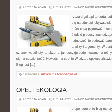
POSTED BY ADMIN
LUT - 25 - 2026
MOŻLIWOŚĆ KOMENTOWA
ryszard-galla.pl to portal p
się na edukacji obywatelski
które chcą pojmować mecha
śledzić procesy zachodzące
jednocześnie budować samo
analizy i argumenty. W cen
członek wspólnoty, a także to, jak decyzje podejmowane na różn
się na codzienność. Nowości na stronie Wiedza o społeczeństwie 
Blog jest […]
CATEGORIES:
ARTYKUŁY SPONSOROWANE
OPEL I EKOLOGIA
POSTED BY ADMIN
LUT - 24 - 2026
MOŻLIWOŚĆ KOMENTOWA
e-opel.com.pl to blog motor