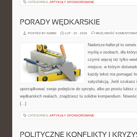
CATEGORIES:
ARTYKUŁY SPONSOROWANE
PORADY WĘDKARSKIE
POSTED BY ADMIN
LUT - 25 - 2026
MOŻLIWOŚĆ KOMENTOWA
Nadorsze-haller.pl to serwi
myślą o osobach, dla który
czymś więcej niż tylko we
miejsce, w którym doświadc
każdy tekst ma pomagać ło
satysfakcją. Jeśli szukasz 
uporządkować swoje podejście do sprzętu, albo po prostu lubisz c
wędkarskich realiach, znajdziesz tu solidne kompendium. Nowości
[…]
CATEGORIES:
ARTYKUŁY SPONSOROWANE
POLITYCZNE KONFLIKTY I KRYZY