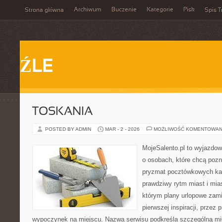
Archiwum
Buczenie
Kategorie
Pisk
Strona główna
Spis T
ŹLE
TOSKANIA
POSTED BY ADMIN
MAR - 2 - 2026
MOŻLIWOŚĆ KOMENTOWAN
MojeSalento.pl to wyjazdow
o osobach, które chcą pozn
pryzmat pocztówkowych kad
prawdziwy rytm miast i mia
którym plany urlopowe zamie
pierwszej inspiracji, przez 
wypoczynek na miejscu. Nazwa serwisu podkreśla szczególną miło