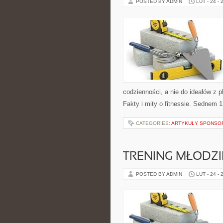
POSTED BY ADMIN
LUT - 24 - 
codzienności, a nie do ideałów z p
Fakty i mity o fitnessie. Sednem 1
CATEGORIES:
ARTYKUŁY SPONS
TRENING MŁODZI
POSTED BY ADMIN
LUT - 24 - 