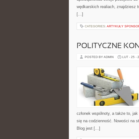
wędkarskich realiach, znajdziesz 
[…]
CATEGORIES:
ARTYKUŁY SPONS
POLITYCZNE KON
POSTED BY ADMIN
LUT - 25 - 
członek wspólnoty, a także to, j
się na codzienność. Nowości na st
Blog jest […]