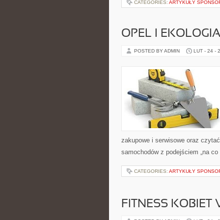
CATEGORIES:
ARTYKUŁY SPONS
OPEL I EKOLOGI
POSTED BY ADMIN
LUT - 24 - 
zakupowe i serwisowe oraz czytać
samochodów z podejściem „na co dz
CATEGORIES:
ARTYKUŁY SPONS
FITNESS KOBIET