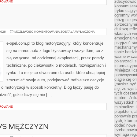
zdecydować,
OROWANE
konsumujesz 
trybie ciągł
ogromny wpł
mózg nie je
A
sprzecznymi
dłuższą refl
OPEL
2026
MOŻLIWOŚĆ KOMENTOWANIA
ZOSTAŁA WYŁĄCZONA
własnych wn
I
emocjonalni
EKOLOGIA
przyjrzeć si
e-opel.com.pl to blog motoryzacyjny, który koncentruje
mechanizmy s
się na marce auta z logo błyskawicy i wszystkim, co z
sobie bardzi
ważne w cza
nią związane: od codziennej eksploatacji, przez porady
polaryzacji
techniczne, po ciekawostki o modelach, rozwiązaniach i
informacyjn
Mniejsza lic
rynku. To miejsce stworzone dla osób, które chcą lepiej
porównywania
ciągle cię o
zrozumieć swoje auto, podejmować trafniejsze decyzje
„musisz być
 o motoryzacji w sposób konkretny. Blog łączy pasję do
się, że wys
tych obszara
ień”, gdzie liczy się nie […]
istotne. Zni
wszystkich m
minimalizm i
OROWANE
projektem, a
ponownie prz
tych, które 
dodać nowe,
 VS MĘŻCZYZN
trzeba powta
wymaga regul