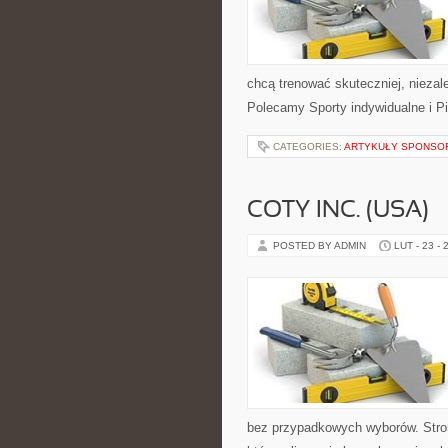
chcą trenować skuteczniej, niezale
Polecamy Sporty indywidualne i Pi
CATEGORIES:
ARTYKUŁY SPONS
COTY INC. (USA)
POSTED BY ADMIN
LUT - 23 - 
bez przypadkowych wyborów. Stron