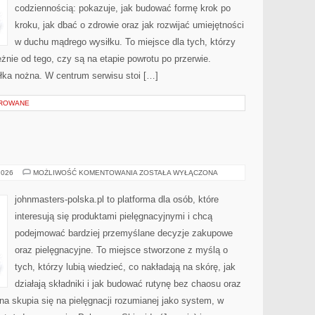
codziennością: pokazuje, jak budować formę krok po
kroku, jak dbać o zdrowie oraz jak rozwijać umiejętności
w duchu mądrego wysiłku. To miejsce dla tych, którzy
żnie od tego, czy są na etapie powrotu po przerwie.
łka nożna. W centrum serwisu stoi […]
OROWANE
COTY
2026
MOŻLIWOŚĆ KOMENTOWANIA
ZOSTAŁA WYŁĄCZONA
INC.
(USA)
johnmasters-polska.pl to platforma dla osób, które
interesują się produktami pielęgnacyjnymi i chcą
podejmować bardziej przemyślane decyzje zakupowe
oraz pielęgnacyjne. To miejsce stworzone z myślą o
tych, którzy lubią wiedzieć, co nakładają na skórę, jak
działają składniki i jak budować rutynę bez chaosu oraz
a skupia się na pielęgnacji rozumianej jako system, w