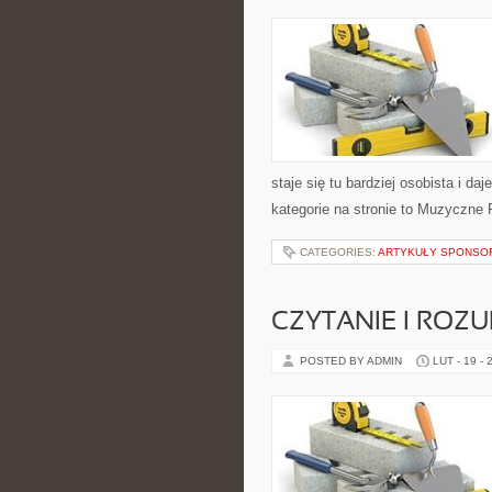
staje się tu bardziej osobista i d
kategorie na stronie to Muzyczne 
CATEGORIES:
ARTYKUŁY SPONS
CZYTANIE I ROZU
POSTED BY ADMIN
LUT - 19 - 