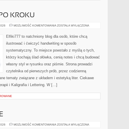
 PO KROKU
PROJEKTY
2026
MOŻLIWOŚĆ KOMENTOWANIA
ZOSTAŁA WYŁĄCZONA
KROK
PO
KROKU
Elfiki777 to natchniony blog dla osób, które chcą
ilustrować i ćwiczyć handwriting w sposób
systematyczny. To miejsce powstało z myślą o tych,
którzy kochają ślad ołówka, cenią notes i chcą budować
własny styl w rysunku oraz piśmie. Strona prowadzi
czytelnika od pierwszych prób, przez codzienną
ane tematy związane z układem i estetyką liter. Ciekawe
apii i Kaligrafia i Lettering. W […]
OROWANE
E
MUZYKA
2026
MOŻLIWOŚĆ KOMENTOWANIA
ZOSTAŁA WYŁĄCZONA
I