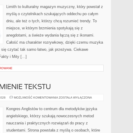
EMOCJE
Limith to kulturalny magazyn muzyczny, który powstał z
myślą o czytelnikach szukających oddechu po całym
dniu, ale też o tych, którzy chcą rozumieć trendy. To
miejsce, w którym brzmienia spotykają się z
anegdotami, a świeże wydania łączą się z ikonami.
Całość ma charakter rozrywkowy, dzięki czemu muzyka
aje się czytać tak samo łatwo, jak przeżywa. Ciekawe
Fakty i Mity […]
OROWANE
MIENIE TEKSTU
CZYTANIE
2026
MOŻLIWOŚĆ KOMENTOWANIA
ZOSTAŁA WYŁĄCZONA
I
ROZUMIENIE
TEKSTU
Kongres Anglistów to centrum dla metodyków języka
angielskiego, którzy szukają nowoczesnych metod
nauczania i praktycznych rozwiązań do pracy z
studentami. Strona powstała z myślą o osobach, które