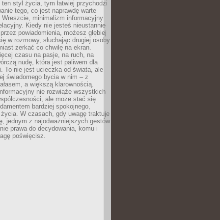
 ten styl życia, tym łatwiej przychodzi
anie tego, co jest naprawdę warte
. Wreszcie, minimalizm informacyjny
lacyjny. Kiedy nie jesteś nieustannie
 przez powiadomienia, możesz głębiej
ię w rozmowy, słuchając drugiej osoby
iast zerkać co chwilę na ekran.
ęcej czasu na pasje, na ruch, na
wórczą nudę, która jest paliwem dla
. To nie jest ucieczka od świata, ale
iej świadomego bycia w nim – z
ałasem, a większą klarownością.
nformacyjny nie rozwiąże wszystkich
spółczesności, ale może stać się
ndamentem bardziej spokojnego,
życia. W czasach, gdy uwagę traktuje
tę, jednym z najodważniejszych gestów
anie prawa do decydowania, komu i
agę poświęcisz.