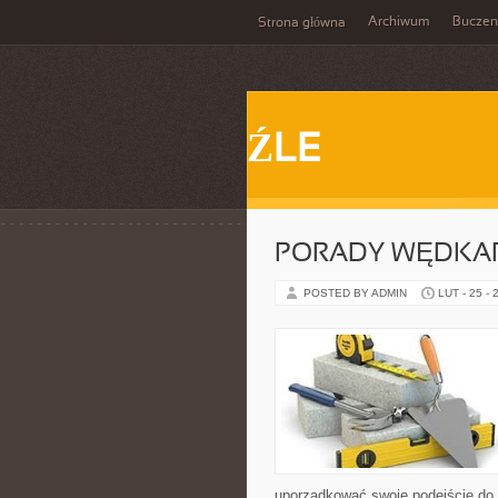
Archiwum
Buczen
Strona główna
ŹLE
PORADY WĘDKAR
POSTED BY ADMIN
LUT - 25 - 
uporządkować swoje podejście do s