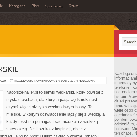
ie
Kategorie
Pisk
Szum
Spis Treści
SUB
SKIE
Każdego dni
informacjami
PORADY
2026
MOŻLIWOŚĆ KOMENTOWANIA
ZOSTAŁA WYŁĄCZONA
informacyjn
WĘDKARSKIE
telefonie i k
nas docieraj
Nadorsze-haller.pl to serwis wędkarski, który powstał z
historii. Mó
myślą o osobach, dla których pasja wędkarska jest
dzień przetw
temu w ciągu
czymś więcej niż tylko weekendowym hobby. To
wiele osób c
miejsce, w którym doświadczenie łączy się z wiedzą, a
a jednocześn
poinformowa
każdy tekst ma pomagać łowić mądrzej i z większą
odróżnić to,
hałasem. Mi
satysfakcją. Jeśli szukasz inspiracji, chcesz
ten chaos. N
przętu, albo po prostu lubisz czytać o wodzie, rybach i