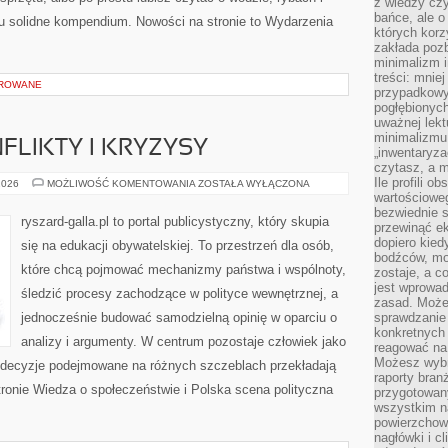
z wiedzy czy
bańce, ale o
tu solidne kompendium. Nowości na stronie to Wydarzenia
których kor
zakłada pozb
minimalizm i
treści: mniej
OROWANE
przypadkowy
pogłębionych
uważnej lek
minimalizmu 
FLIKTY I KRYZYSY
„inwentaryzac
czytasz, a m
Ile profili o
POLITYCZNE
2026
MOŻLIWOŚĆ KOMENTOWANIA
ZOSTAŁA WYŁĄCZONA
KONFLIKTY
wartościoweg
I
bezwiednie s
KRYZYSY
ryszard-galla.pl to portal publicystyczny, który skupia
przewinąć e
dopiero kie
się na edukacji obywatelskiej. To przestrzeń dla osób,
bodźców, mo
które chcą pojmować mechanizmy państwa i wspólnoty,
zostaje, a 
jest wprowad
śledzić procesy zachodzące w polityce wewnętrznej, a
zasad. Może
jednocześnie budować samodzielną opinię w oparciu o
sprawdzanie
konkretnych
analizy i argumenty. W centrum pozostaje człowiek jako
reagować na
Możesz wybr
ak decyzje podejmowane na różnych szczeblach przekładają
raporty bran
ronie Wiedza o społeczeństwie i Polska scena polityczna
przygotowa
wszystkim na
powierzchown
nagłówki i c