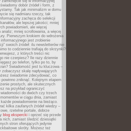
 zamknięcie się w informacyjnej
 świadomy dobór źródeł i form, z
zystamy. Tak jak minimalizm w domu
ycie się nadmiaru rzeczy, tak
nformacyjny zachęca do selekcji
 kanałów, ale lepszej jakości; mniej
ch powiadomień, ale więcej
 analiz; mniej scrollowania, a więcej
tury. Pierwszym krokiem do wdrożenia
informacyjnego jest zrobienie
ji” swoich źródeł: ilu newsletterów nie
imo to codziennie trafiają do skrzynki?
bserwujesz, z których treści nic
o nie czerpiesz? Ile razy dziennie
ięgasz po telefon, tylko po to, by
kran? Świadomość jest tu kluczowa –
dy zobaczysz skalę napływających
żesz świadomie zdecydować, co
co powinno zniknąć. Kolejnym etapem
zenie prostych, ale skutecznych
sz na przykład ograniczyć
 wiadomości do dwóch czy trzech
 momentów w ciągu dnia, zamiast
 każde powiadomienie na bieżąco.
ać kilka zaufanych źródeł wiedzy –
żowe, rzetelne portale, dobrze
ny
blog ekspercki
i oprzeć się przede
 nich, zamiast śledzić dziesiątki
ych stron oferujących jedynie
lickbaitowe skróty. Możesz też