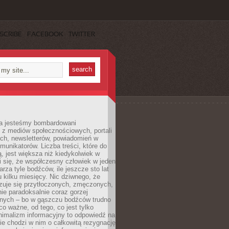
SCRIBE
FACEBOOK
TWITTER
a jesteśmy bombardowani
 z mediów społecznościowych, portali
ych, newsletterów, powiadomień w
omunikatorów. Liczba treści, które do
ą, jest większa niż kiedykolwiek w
wi się, że współczesny człowiek w jeden
arza tyle bodźców, ile jeszcze sto lat
 kilku miesięcy. Nic dziwnego, że
zuje się przytłoczonych, zmęczonych,
ie paradoksalnie coraz gorzej
nych – bo w gąszczu bodźców trudno
 co ważne, od tego, co jest tylko
nimalizm informacyjny to odpowiedź na
ie chodzi w nim o całkowitą rezygnację