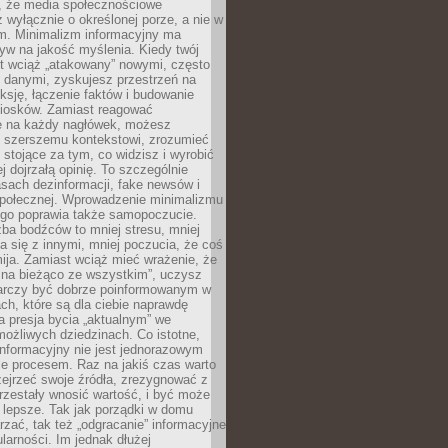
 że media społecznościowe
wyłącznie o określonej porze, a nie w
ym. Minimalizm informacyjny ma
yw na jakość myślenia. Kiedy twój
st wciąż „atakowany” nowymi, często
 danymi, zyskujesz przestrzeń na
eksję, łączenie faktów i budowanie
iosków. Zamiast reagować
e na każdy nagłówek, możesz
ę szerszemu kontekstowi, zrozumieć
tojące za tym, co widzisz i wyrobić
ej dojrzałą opinię. To szczególnie
sach dezinformacji, fake newsów i
 społecznej. Wprowadzenie minimalizmu
ego poprawia także samopoczucie.
zba bodźców to mniej stresu, mniej
 się z innymi, mniej poczucia, że coś
mija. Zamiast wciąż mieć wrażenie, że
 na bieżąco ze wszystkim”, uczysz
tarczy być dobrze poinformowanym w
ch, które są dla ciebie naprawdę
ka presja bycia „aktualnym” we
ożliwych dziedzinach. Co istotne,
nformacyjny nie jest jednorazowym
le procesem. Raz na jakiś czas warto
ejrzeć swoje źródła, zrezygnować z
przestały wnosić wartość, i być może
 lepsze. Tak jak porządki w domu
rzać, tak też „odgracanie” informacyjne
arności. Im jednak dłużej