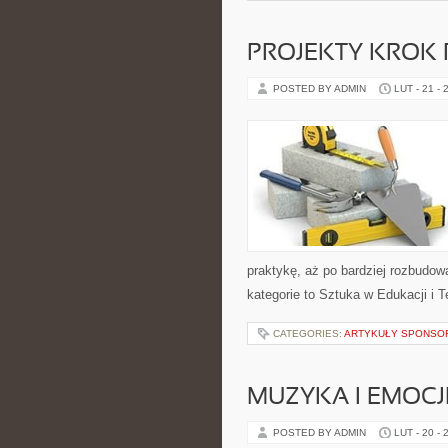
PROJEKTY KROK
POSTED BY ADMIN
LUT - 21 - 
praktykę, aż po bardziej rozbudow
kategorie to Sztuka w Edukacji i Ter
CATEGORIES:
ARTYKUŁY SPONS
MUZYKA I EMOCJ
POSTED BY ADMIN
LUT - 20 - 