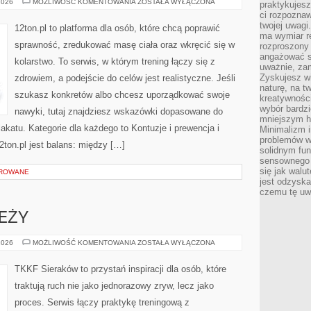
FITNESS
2026
MOŻLIWOŚĆ KOMENTOWANIA
ZOSTAŁA WYŁĄCZONA
praktykujesz
KOBIET
ci rozpoznaw
VS
MĘŻCZYZN
twojej uwagi
12ton.pl to platforma dla osób, które chcą poprawić
ma wymiar re
sprawność, zredukować masę ciała oraz wkręcić się w
rozproszony
angażować s
kolarstwo. To serwis, w którym trening łączy się z
uważnie, zam
Zyskujesz wi
zdrowiem, a podejście do celów jest realistyczne. Jeśli
naturę, na t
szukasz konkretów albo chcesz uporządkować swoje
kreatywności
wybór bardz
nawyki, tutaj znajdziesz wskazówki dopasowane do
mniejszym h
lakatu. Kategorie dla każdego to Kontuzje i prewencja i
Minimalizm i
problemów w
2ton.pl jest balans: między […]
solidnym fu
sensownego 
się jak walu
OROWANE
jest odzysk
czemu tę uw
EŻY
TRENING
2026
MOŻLIWOŚĆ KOMENTOWANIA
ZOSTAŁA WYŁĄCZONA
MŁODZIEŻY
TKKF Sieraków to przystań inspiracji dla osób, które
traktują ruch nie jako jednorazowy zryw, lecz jako
proces. Serwis łączy praktykę treningową z