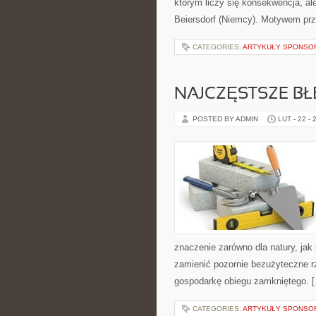
którym liczy się konsekwencja, al
Beiersdorf (Niemcy). Motywem pr
CATEGORIES:
ARTYKUŁY SPONS
NAJCZĘSTSZE B
POSTED BY ADMIN
LUT - 22 - 
znaczenie zarówno dla natury, jak 
zamienić pozornie bezużyteczne r
gospodarkę obiegu zamkniętego. 
CATEGORIES:
ARTYKUŁY SPONS