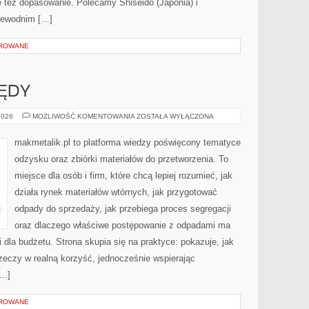
e też dopasowanie. Polecamy Shiseido (Japonia) i
zewodnim […]
OROWANE
ŁĘDY
NAJCZĘSTSZE
2026
MOŻLIWOŚĆ KOMENTOWANIA
ZOSTAŁA WYŁĄCZONA
BŁĘDY
makmetalik.pl to platforma wiedzy poświęcony tematyce
odzysku oraz zbiórki materiałów do przetworzenia. To
miejsce dla osób i firm, które chcą lepiej rozumieć, jak
działa rynek materiałów wtórnych, jak przygotować
odpady do sprzedaży, jak przebiega proces segregacji
oraz dlaczego właściwe postępowanie z odpadami ma
i dla budżetu. Strona skupia się na praktyce: pokazuje, jak
zeczy w realną korzyść, jednocześnie wspierając
[…]
OROWANE