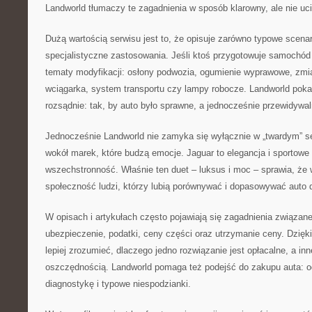
Landworld tłumaczy te zagadnienia w sposób klarowny, ale nie uc
Dużą wartością serwisu jest to, że opisuje zarówno typowe scenari
specjalistyczne zastosowania. Jeśli ktoś przygotowuje samochód 
tematy modyfikacji: osłony podwozia, ogumienie wyprawowe, zmi
wciągarka, system transportu czy lampy robocze. Landworld poka
rozsądnie: tak, by auto było sprawne, a jednocześnie przewidywal
Jednocześnie Landworld nie zamyka się wyłącznie w „twardym” ser
wokół marek, które budzą emocje. Jaguar to elegancja i sportowe 
wszechstronność. Właśnie ten duet – luksus i moc – sprawia, że 
społeczność ludzi, którzy lubią porównywać i dopasowywać auto d
W opisach i artykułach często pojawiają się zagadnienia związan
ubezpieczenie, podatki, ceny części oraz utrzymanie ceny. Dzię
lepiej zrozumieć, dlaczego jedno rozwiązanie jest opłacalne, a i
oszczędnością. Landworld pomaga też podejść do zakupu auta: o
diagnostykę i typowe niespodzianki.