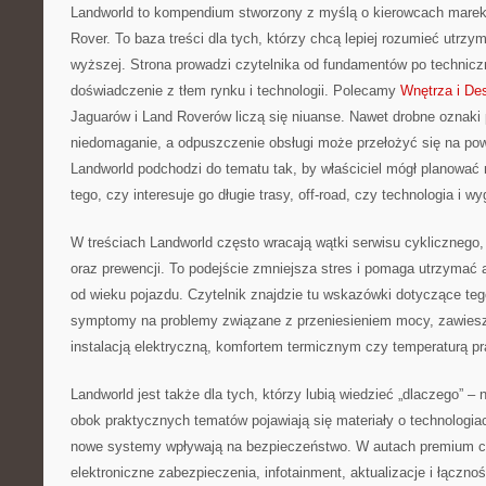
Landworld to kompendium stworzony z myślą o kierowcach marek
Rover. To baza treści dla tych, którzy chcą lepiej rozumieć utrz
wyższej. Strona prowadzi czytelnika od fundamentów po technicz
doświadczenie z tłem rynku i technologii. Polecamy
Wnętrza i De
Jaguarów i Land Roverów liczą się niuanse. Nawet drobne oznaki
niedomaganie, a odpuszczenie obsługi może przełożyć się na pow
Landworld podchodzi do tematu tak, by właściciel mógł planować 
tego, czy interesuje go długie trasy, off-road, czy technologia i w
W treściach Landworld często wracają wątki serwisu cyklicznego,
oraz prewencji. To podejście zmniejsza stres i pomaga utrzymać a
od wieku pojazdu. Czytelnik znajdzie tu wskazówki dotyczące te
symptomy na problemy związane z przeniesieniem mocy, zawiesze
instalacją elektryczną, komfortem termicznym czy temperaturą pr
Landworld jest także dla tych, którzy lubią wiedzieć „dlaczego” – n
obok praktycznych tematów pojawiają się materiały o technologia
nowe systemy wpływają na bezpieczeństwo. W autach premium co
elektroniczne zabezpieczenia, infotainment, aktualizacje i łączn