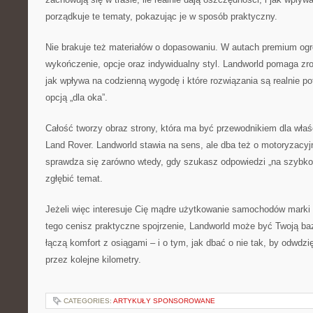
porządkuje te tematy, pokazując je w sposób praktyczny.
Nie brakuje też materiałów o dopasowaniu. W autach premium og
wykończenie, opcje oraz indywidualny styl. Landworld pomaga zro
jak wpływa na codzienną wygodę i które rozwiązania są realnie po
opcją „dla oka”.
Całość tworzy obraz strony, która ma być przewodnikiem dla właśc
Land Rover. Landworld stawia na sens, ale dba też o motoryzacyj
sprawdza się zarówno wtedy, gdy szukasz odpowiedzi „na szybko”
zgłębić temat.
Jeżeli więc interesuje Cię mądre użytkowanie samochodów marki 
tego cenisz praktyczne spojrzenie, Landworld może być Twoją baz
łączą komfort z osiągami – i o tym, jak dbać o nie tak, by odwdz
przez kolejne kilometry.
CATEGORIES:
ARTYKUŁY SPONSOROWANE