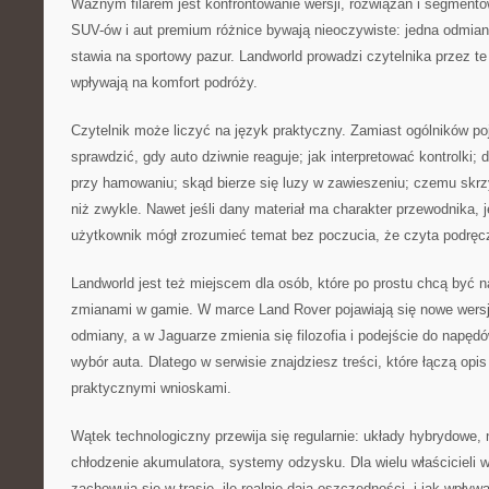
Ważnym filarem jest konfrontowanie wersji, rozwiązań i segment
SUV-ów i aut premium różnice bywają nieoczywiste: jedna odmian
stawia na sportowy pazur. Landworld prowadzi czytelnika przez te
wpływają na komfort podróży.
Czytelnik może liczyć na język praktyczny. Zamiast ogólników poj
sprawdzić, gdy auto dziwnie reaguje; jak interpretować kontrolki; 
przy hamowaniu; skąd bierze się luzy w zawieszeniu; czemu skrzy
niż zwykle. Nawet jeśli dany materiał ma charakter przewodnika, j
użytkownik mógł zrozumieć temat bez poczucia, że czyta podręcz
Landworld jest też miejscem dla osób, które po prostu chcą być 
zmianami w gamie. W marce Land Rover pojawiają się nowe wersje
odmiany, a w Jaguarze zmienia się filozofia i podejście do napę
wybór auta. Dlatego w serwisie znajdziesz treści, które łączą opi
praktycznymi wnioskami.
Wątek technologiczny przewija się regularnie: układy hybrydowe, 
chłodzenie akumulatora, systemy odzysku. Dla wielu właścicieli w
zachowują się w trasie, ile realnie dają oszczędności, i jak wpływ