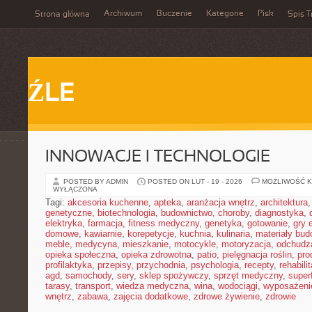
Archiwum
Buczenie
Kategorie
Pisk
Strona główna
Spis T
ŹLE
INNOWACJE I TECHNOLOGIE
POSTED BY ADMIN
POSTED ON LUT - 19 - 2026
MOŻLIWOŚĆ 
WYŁĄCZONA
Tagi:
akcesoria kuchenne
,
apteka
,
aranżacja wnętrz
,
architektura
genetyczne
,
biotechnologia
,
budownictwo
,
choroby
,
diagnostyka
,
elektryka
,
farmacja
,
fitness medyczny
,
genetyka
,
gotowanie
,
gry 
domowe
,
kawiarnie
,
korepetycje
,
kuchnia
,
kulinaria
,
materiały bud
meble
,
medycyna
,
mieszkanie
,
motocykle
,
motoryzacja
,
odchudz
opieka społeczna
,
opieka zdrowotna
,
patio
,
pielęgnacja roślin
,
pro
profilaktyka
,
przepisy
,
przychodnia
,
psychologia
,
recepty
,
rehabili
agd
,
samochody
,
sery
,
sklep spożywczy
,
sprzęt medyczny
,
super
tarasy
,
transport
,
wiedza medyczna
,
wina
,
wodociągi
,
wyposażeni
wnętrz
,
zabawa
,
zajęcia dodatkowe
,
zdrowe żywienie
,
zdrowie