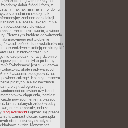
 zamknięcie się w informacyjnej
 świadomy dobór źródeł i form, z
zystamy. Tak jak minimalizm w domu
ycie się nadmiaru rzeczy, tak
nformacyjny zachęca do selekcji
 kanałów, ale lepszej jakości; mniej
ch powiadomień, ale więcej
 analiz; mniej scrollowania, a więcej
tury. Pierwszym krokiem do wdrożenia
informacyjnego jest zrobienie
ji” swoich źródeł: ilu newsletterów nie
imo to codziennie trafiają do skrzynki?
bserwujesz, z których treści nic
o nie czerpiesz? Ile razy dziennie
ięgasz po telefon, tylko po to, by
kran? Świadomość jest tu kluczowa –
dy zobaczysz skalę napływających
żesz świadomie zdecydować, co
co powinno zniknąć. Kolejnym etapem
zenie prostych, ale skutecznych
sz na przykład ograniczyć
 wiadomości do dwóch czy trzech
 momentów w ciągu dnia, zamiast
 każde powiadomienie na bieżąco.
ać kilka zaufanych źródeł wiedzy –
żowe, rzetelne portale, dobrze
ny
blog ekspercki
i oprzeć się przede
 nich, zamiast śledzić dziesiątki
ych stron oferujących jedynie
lickbaitowe skróty. Możesz też