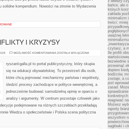
z wiedzy czy
bańce, ale o
tu solidne kompendium. Nowości na stronie to Wydarzenia
których kor
zakłada pozb
minimalizm i
treści: mniej
OROWANE
przypadkowy
pogłębionych
uważnej lek
minimalizmu 
FLIKTY I KRYZYSY
„inwentaryzac
czytasz, a m
Ile profili o
POLITYCZNE
2026
MOŻLIWOŚĆ KOMENTOWANIA
ZOSTAŁA WYŁĄCZONA
KONFLIKTY
wartościoweg
I
bezwiednie s
KRYZYSY
ryszard-galla.pl to portal publicystyczny, który skupia
przewinąć e
dopiero kie
się na edukacji obywatelskiej. To przestrzeń dla osób,
bodźców, mo
które chcą pojmować mechanizmy państwa i wspólnoty,
zostaje, a 
jest wprowad
śledzić procesy zachodzące w polityce wewnętrznej, a
zasad. Może
jednocześnie budować samodzielną opinię w oparciu o
sprawdzanie
konkretnych
analizy i argumenty. W centrum pozostaje człowiek jako
reagować na
Możesz wybr
ak decyzje podejmowane na różnych szczeblach przekładają
raporty bran
ronie Wiedza o społeczeństwie i Polska scena polityczna
przygotowa
wszystkim na
powierzchown
nagłówki i c