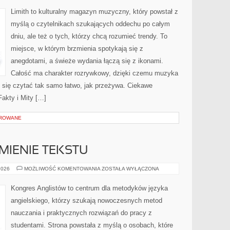
EMOCJE
Limith to kulturalny magazyn muzyczny, który powstał z
myślą o czytelnikach szukających oddechu po całym
dniu, ale też o tych, którzy chcą rozumieć trendy. To
miejsce, w którym brzmienia spotykają się z
anegdotami, a świeże wydania łączą się z ikonami.
Całość ma charakter rozrywkowy, dzięki czemu muzyka
aje się czytać tak samo łatwo, jak przeżywa. Ciekawe
Fakty i Mity […]
OROWANE
MIENIE TEKSTU
CZYTANIE
2026
MOŻLIWOŚĆ KOMENTOWANIA
ZOSTAŁA WYŁĄCZONA
I
ROZUMIENIE
TEKSTU
Kongres Anglistów to centrum dla metodyków języka
angielskiego, którzy szukają nowoczesnych metod
nauczania i praktycznych rozwiązań do pracy z
studentami. Strona powstała z myślą o osobach, które