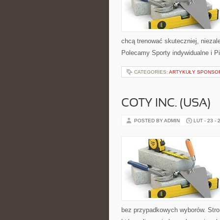
chcą trenować skuteczniej, niezale
Polecamy Sporty indywidualne i Pi
CATEGORIES:
ARTYKUŁY SPONS
COTY INC. (USA)
POSTED BY ADMIN
LUT - 23 - 
bez przypadkowych wyborów. Stron