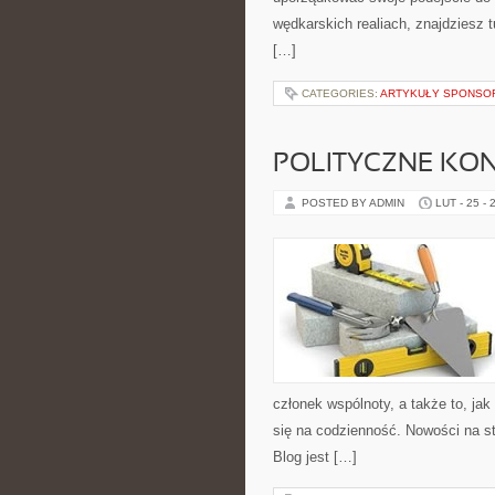
wędkarskich realiach, znajdziesz 
[…]
CATEGORIES:
ARTYKUŁY SPONS
POLITYCZNE KON
POSTED BY ADMIN
LUT - 25 - 
członek wspólnoty, a także to, j
się na codzienność. Nowości na st
Blog jest […]