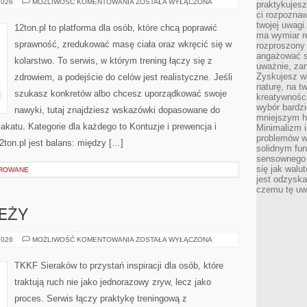
FITNESS
2026
MOŻLIWOŚĆ KOMENTOWANIA
ZOSTAŁA WYŁĄCZONA
praktykujesz
KOBIET
ci rozpoznaw
VS
MĘŻCZYZN
twojej uwagi
12ton.pl to platforma dla osób, które chcą poprawić
ma wymiar re
sprawność, zredukować masę ciała oraz wkręcić się w
rozproszony
angażować s
kolarstwo. To serwis, w którym trening łączy się z
uważnie, zam
Zyskujesz wi
zdrowiem, a podejście do celów jest realistyczne. Jeśli
naturę, na t
szukasz konkretów albo chcesz uporządkować swoje
kreatywności
wybór bardz
nawyki, tutaj znajdziesz wskazówki dopasowane do
mniejszym h
lakatu. Kategorie dla każdego to Kontuzje i prewencja i
Minimalizm i
problemów w
2ton.pl jest balans: między […]
solidnym fu
sensownego 
się jak walu
OROWANE
jest odzysk
czemu tę uw
EŻY
TRENING
2026
MOŻLIWOŚĆ KOMENTOWANIA
ZOSTAŁA WYŁĄCZONA
MŁODZIEŻY
TKKF Sieraków to przystań inspiracji dla osób, które
traktują ruch nie jako jednorazowy zryw, lecz jako
proces. Serwis łączy praktykę treningową z