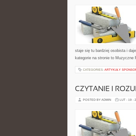
staje się tu bardziej osobista i d
kategorie na stronie to Muzyczne 
CATEGORIES:
ARTYKUŁY SPONS
CZYTANIE I ROZU
POSTED BY ADMIN
LUT - 19 - 