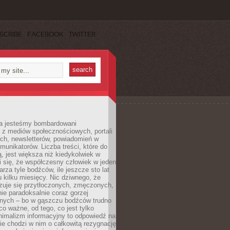
SCRIBE
FACEBOOK
TWITTER
a jesteśmy bombardowani
 z mediów społecznościowych, portali
ych, newsletterów, powiadomień w
omunikatorów. Liczba treści, które do
ą, jest większa niż kiedykolwiek w
wi się, że współczesny człowiek w jeden
arza tyle bodźców, ile jeszcze sto lat
 kilku miesięcy. Nic dziwnego, że
zuje się przytłoczonych, zmęczonych,
ie paradoksalnie coraz gorzej
nych – bo w gąszczu bodźców trudno
 co ważne, od tego, co jest tylko
nimalizm informacyjny to odpowiedź na
ie chodzi w nim o całkowitą rezygnację