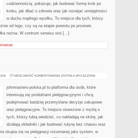
codziennością: pokazuje, jak budować formę krok po
kroku, jak dbać o zdrowie oraz jak rozwijać umiejętności
w duchu mądrego wysiłku. To miejsce dla tych, którzy
żnie od tego, czy są na etapie powrotu po przerwie.
łka nożna. W centrum serwisu stoi […]
OROWANE
COTY
2026
MOŻLIWOŚĆ KOMENTOWANIA
ZOSTAŁA WYŁĄCZONA
INC.
(USA)
johnmasters-polska.pl to platforma dla osób, które
interesują się produktami pielęgnacyjnymi i chcą
podejmować bardziej przemyślane decyzje zakupowe
oraz pielęgnacyjne. To miejsce stworzone z myślą o
tych, którzy lubią wiedzieć, co nakładają na skórę, jak
działają składniki i jak budować rutynę bez chaosu oraz
a skupia się na pielęgnacji rozumianej jako system, w