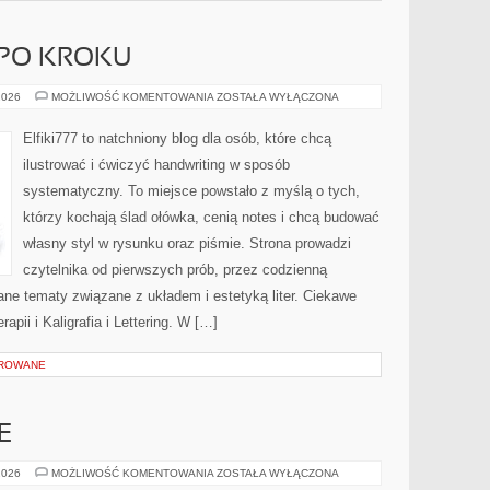
 PO KROKU
PROJEKTY
2026
MOŻLIWOŚĆ KOMENTOWANIA
ZOSTAŁA WYŁĄCZONA
KROK
PO
KROKU
Elfiki777 to natchniony blog dla osób, które chcą
ilustrować i ćwiczyć handwriting w sposób
systematyczny. To miejsce powstało z myślą o tych,
którzy kochają ślad ołówka, cenią notes i chcą budować
własny styl w rysunku oraz piśmie. Strona prowadzi
czytelnika od pierwszych prób, przez codzienną
ane tematy związane z układem i estetyką liter. Ciekawe
apii i Kaligrafia i Lettering. W […]
OROWANE
E
MUZYKA
2026
MOŻLIWOŚĆ KOMENTOWANIA
ZOSTAŁA WYŁĄCZONA
I