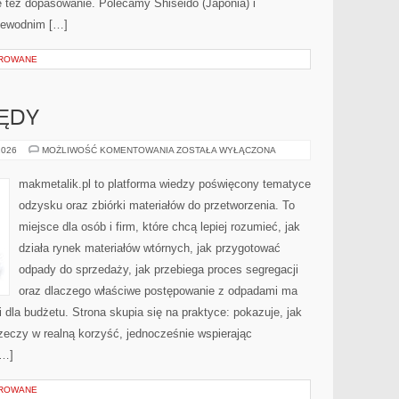
e też dopasowanie. Polecamy Shiseido (Japonia) i
zewodnim […]
OROWANE
ŁĘDY
NAJCZĘSTSZE
2026
MOŻLIWOŚĆ KOMENTOWANIA
ZOSTAŁA WYŁĄCZONA
BŁĘDY
makmetalik.pl to platforma wiedzy poświęcony tematyce
odzysku oraz zbiórki materiałów do przetworzenia. To
miejsce dla osób i firm, które chcą lepiej rozumieć, jak
działa rynek materiałów wtórnych, jak przygotować
odpady do sprzedaży, jak przebiega proces segregacji
oraz dlaczego właściwe postępowanie z odpadami ma
i dla budżetu. Strona skupia się na praktyce: pokazuje, jak
zeczy w realną korzyść, jednocześnie wspierając
[…]
OROWANE