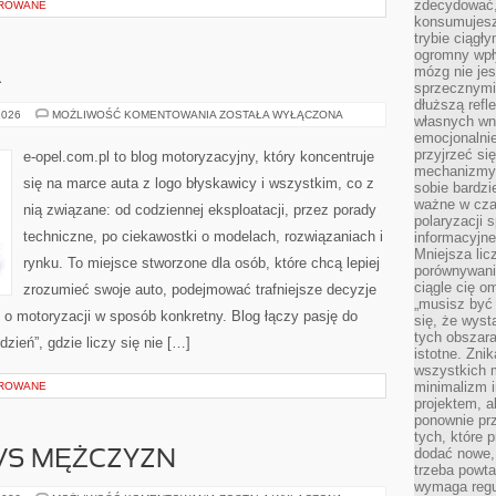
zdecydować,
OROWANE
konsumujesz 
trybie ciągł
ogromny wpł
mózg nie je
A
sprzecznymi
dłuższą refl
OPEL
2026
MOŻLIWOŚĆ KOMENTOWANIA
ZOSTAŁA WYŁĄCZONA
własnych wn
I
emocjonalni
EKOLOGIA
przyjrzeć si
e-opel.com.pl to blog motoryzacyjny, który koncentruje
mechanizmy s
się na marce auta z logo błyskawicy i wszystkim, co z
sobie bardzi
ważne w cza
nią związane: od codziennej eksploatacji, przez porady
polaryzacji
techniczne, po ciekawostki o modelach, rozwiązaniach i
informacyjn
Mniejsza lic
rynku. To miejsce stworzone dla osób, które chcą lepiej
porównywania
ciągle cię o
zrozumieć swoje auto, podejmować trafniejsze decyzje
„musisz być
 o motoryzacji w sposób konkretny. Blog łączy pasję do
się, że wys
tych obszara
ień”, gdzie liczy się nie […]
istotne. Zni
wszystkich m
minimalizm i
OROWANE
projektem, a
ponownie prz
tych, które 
dodać nowe,
 VS MĘŻCZYZN
trzeba powta
wymaga regul