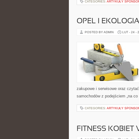
CATEGORIES:
ARTYKUŁY SPONS
OPEL I EKOLOGI
POSTED BY ADMIN
LUT - 24 - 
zakupowe i serwisowe oraz czytać
samochodów z podejściem „na co dz
CATEGORIES:
ARTYKUŁY SPONS
FITNESS KOBIET