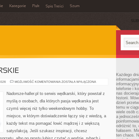
ie
Kategorie
Pisk
Szum
Spis Treści
SUB
SKIE
Każdego dni
informacjami
PORADY
2026
MOŻLIWOŚĆ KOMENTOWANIA
ZOSTAŁA WYŁĄCZONA
informacyjn
WĘDKARSKIE
telefonie i k
nas docieraj
Nadorsze-haller.pl to serwis wędkarski, który powstał z
historii. Mó
myślą o osobach, dla których pasja wędkarska jest
dzień przetw
temu w ciągu
czymś więcej niż tylko weekendowym hobby. To
wiele osób c
miejsce, w którym doświadczenie łączy się z wiedzą, a
a jednocześn
poinformowa
każdy tekst ma pomagać łowić mądrzej i z większą
odróżnić to,
hałasem. Mi
satysfakcją. Jeśli szukasz inspiracji, chcesz
ten chaos. N
przętu, albo po prostu lubisz czytać o wodzie, rybach i