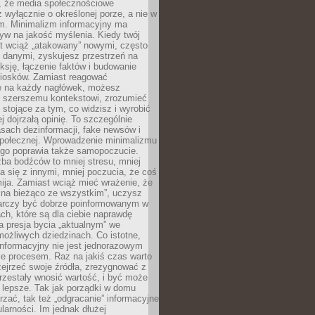
 że media społecznościowe
wyłącznie o określonej porze, a nie w
ym. Minimalizm informacyjny ma
yw na jakość myślenia. Kiedy twój
st wciąż „atakowany” nowymi, często
 danymi, zyskujesz przestrzeń na
eksję, łączenie faktów i budowanie
iosków. Zamiast reagować
e na każdy nagłówek, możesz
ę szerszemu kontekstowi, zrozumieć
tojące za tym, co widzisz i wyrobić
ej dojrzałą opinię. To szczególnie
sach dezinformacji, fake newsów i
 społecznej. Wprowadzenie minimalizmu
ego poprawia także samopoczucie.
zba bodźców to mniej stresu, mniej
 się z innymi, mniej poczucia, że coś
mija. Zamiast wciąż mieć wrażenie, że
 na bieżąco ze wszystkim”, uczysz
tarczy być dobrze poinformowanym w
ch, które są dla ciebie naprawdę
ka presja bycia „aktualnym” we
ożliwych dziedzinach. Co istotne,
nformacyjny nie jest jednorazowym
le procesem. Raz na jakiś czas warto
ejrzeć swoje źródła, zrezygnować z
przestały wnosić wartość, i być może
 lepsze. Tak jak porządki w domu
rzać, tak też „odgracanie” informacyjne
arności. Im jednak dłużej