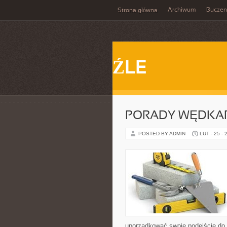
Archiwum
Buczen
Strona główna
ŹLE
PORADY WĘDKAR
POSTED BY ADMIN
LUT - 25 - 
uporządkować swoje podejście do s