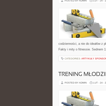
POSTED BY ADMIN
LUT - 24 - 
codzienności, a nie do ideałów z p
Fakty i mity o fitnessie. Sednem 1
CATEGORIES:
ARTYKUŁY SPONS
TRENING MŁODZI
POSTED BY ADMIN
LUT - 24 - 