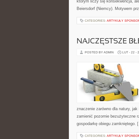
którym liczy się konsekwencja, al
Beiersdorf (Niemcy). Motywem pr
CATEGORIES:
ARTYKUŁY SPONS
NAJCZĘSTSZE B
POSTED BY ADMIN
LUT - 22 - 
znaczenie zarówno dla natury, jak 
zamienić pozornie bezużyteczne r
gospodarkę obiegu zamkniętego. 
CATEGORIES:
ARTYKUŁY SPONS