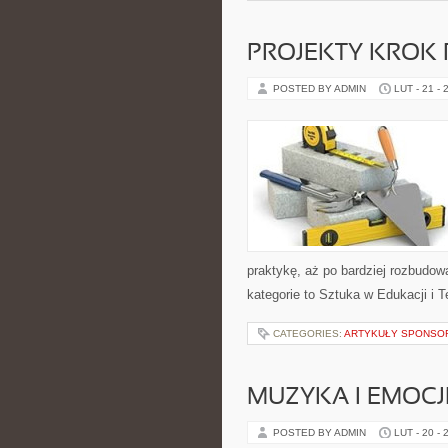
PROJEKTY KROK
POSTED BY ADMIN
LUT - 21 - 
praktykę, aż po bardziej rozbudow
kategorie to Sztuka w Edukacji i Ter
CATEGORIES:
ARTYKUŁY SPONS
MUZYKA I EMOCJ
POSTED BY ADMIN
LUT - 20 - 