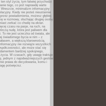
 ten styl życia, tym łatwiej przychodzi
anie tego, co jest naprawdę warte
. Wreszcie, minimalizm informacyjny
lacyjny. Kiedy nie jesteś nieustannie
 przez powiadomienia, możesz głębiej
ię w rozmowy, słuchając drugiej osoby
iast zerkać co chwilę na ekran.
ęcej czasu na pasje, na ruch, na
wórczą nudę, która jest paliwem dla
. To nie jest ucieczka od świata, ale
iej świadomego bycia w nim – z
ałasem, a większą klarownością.
nformacyjny nie rozwiąże wszystkich
spółczesności, ale może stać się
ndamentem bardziej spokojnego,
życia. W czasach, gdy uwagę traktuje
tę, jednym z najodważniejszych gestów
anie prawa do decydowania, komu i
agę poświęcisz.