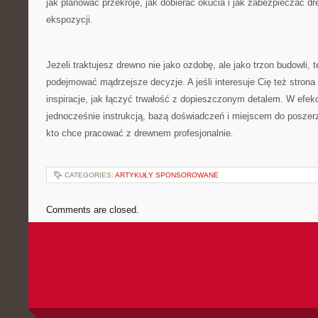
jak planować przekroje, jak dobierać okucia i jak zabezpieczać d
ekspozycji.
Jeżeli traktujesz drewno nie jako ozdobę, ale jako trzon budowli,
podejmować mądrzejsze decyzje. A jeśli interesuje Cię też strona
inspiracje, jak łączyć trwałość z dopieszczonym detalem. W efekci
jednocześnie instrukcją, bazą doświadczeń i miejscem do poszer
kto chce pracować z drewnem profesjonalnie.
CATEGORIES:
ARTYKUŁY SPONSOROWANE
Comments are closed.