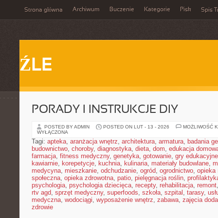
Archiwum
Buczenie
Kategorie
Pisk
Strona główna
Spis T
ŹLE
PORADY I INSTRUKCJE DIY
POSTED BY ADMIN
POSTED ON LUT - 13 - 2026
MOŻLIWOŚĆ 
WYŁĄCZONA
Tagi:
apteka
,
aranżacja wnętrz
,
architektura
,
armatura
,
badania g
budownictwo
,
choroby
,
diagnostyka
,
dieta
,
dom
,
edukacja domow
farmacja
,
fitness medyczny
,
genetyka
,
gotowanie
,
gry edukacyjne
kawiarnie
,
korepetycje
,
kuchnia
,
kulinaria
,
materiały budowlane
,
m
medycyna
,
mieszkanie
,
odchudzanie
,
ogród
,
ogrodnictwo
,
opieka
społeczna
,
opieka zdrowotna
,
patio
,
pielęgnacja roślin
,
profilaktyk
psychologia
,
psychologia dziecięca
,
recepty
,
rehabilitacja
,
remont
rtv agd
,
sprzęt medyczny
,
superfoods
,
szkoła
,
szpital
,
tarasy
,
usł
medyczna
,
wodociągi
,
wyposażenie wnętrz
,
zabawa
,
zajęcia dod
zdrowie