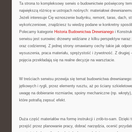
Ta strona to kompleksowy serwis o budownictwie poświęcony temu
największą różnicę w ustrojach nośnych: materiałowi drewniane
Jeżeli interesuje Cię wznoszenie budynku, remont, taras, dach, s
wykończeniowe, znajdziesz tu wiedzę podane w konkretny sposób,
Polecamy kategorie
Historia Budownictwa Drewnianego
i Konstru
serwisu jest surowiec drzewny widziane z kilku perspektyw naraz:
oraz codziennej. Z jednej strony omawiamy cechy takie jak odpo
wysuszenia, praca materiału, sprężystość i żywotność. Z drugiej –
pojęcia przekładają się na realne decyzje na warsztacie.
W treściach serwisu przewija się temat budownictwa drewnianego:
jętkowych i rygli, przez elementy rusztu, aż po ściany szkieleto
uwagę na dobieranie rozmiarów, spoiny mechaniczne (np. wkręty),
które potrafią zepsuć efekt.
Duża część materiałów ma formę instrukcji i zrób-to-sam. Dzięki
przejść przez planowanie pracy, dobrać narzędzia, ocenić przyda