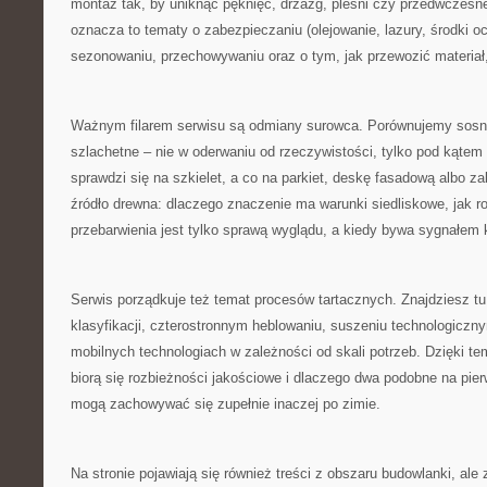
montaż tak, by uniknąć pęknięć, drzazg, pleśni czy przedwczesn
oznacza to tematy o zabezpieczaniu (olejowanie, lazury, środki o
sezonowaniu, przechowywaniu oraz o tym, jak przewozić materiał,
Ważnym filarem serwisu są odmiany surowca. Porównujemy sosn
szlachetne – nie w oderwaniu od rzeczywistości, tylko pod kątem 
sprawdzi się na szkielet, a co na parkiet, deskę fasadową albo
źródło drewna: dlaczego znaczenie ma warunki siedliskowe, jak r
przebarwienia jest tylko sprawą wyglądu, a kiedy bywa sygnałem 
Serwis porządkuje też temat procesów tartacznych. Znajdziesz tu 
klasyfikacji, czterostronnym heblowaniu, suszeniu technologiczny
mobilnych technologiach w zależności od skali potrzeb. Dzięki te
biorą się rozbieżności jakościowe i dlaczego dwa podobne na pie
mogą zachowywać się zupełnie inaczej po zimie.
Na stronie pojawiają się również treści z obszaru budowlanki, ale