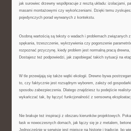
jak surowiec drzewny współpracuje z resztą układu: izolacjami, pa
masami montażowymi czy wykończeniami. Dzięki temu zyskujesz
pojedynczych porad wyrwanych z kontekstu.
Osobną wartością są teksty o wadach i problemach związanych z
spękania, trzeszczenie, wykrzywienia czy pogorszenie parametrów
rozpoznać przyczynę, kiedy problem jest normalną pracą drewna, 
Dostajesz też podpowiedzi, jak zapobiegać takich sytuacji na etap
W tle przewijają się także wątki ekologii. Drewno bywa postrzegane
to, czy faktycznie jest rozsądnym wyborem, zależy od gospodarki 
sposobu zabezpieczenia. Dlatego znajdziesz tu podejście realisty
wykańczać tak, by łączyć funkcjonalność z sensowną eksploatac
Nie brakuje też inspiracji z obszaru kierunków projektowych. Pok
łask w nowoczesnych domach, jak łączy się je z metalem, beton
Jednocześnie w serwisie jest miejsce na historię i tradycję, bo w