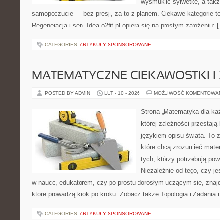
wysmuklić sylwetkę, a takż
samopoczucie — bez presji, za to z planem. Ciekawe kategorie to
Regeneracja i sen. Idea o2fit.pl opiera się na prostym założeniu: 
CATEGORIES:
ARTYKUŁY SPONSOROWANE
MATEMATYCZNE CIEKAWOSTKI I
POSTED BY ADMIN
LUT - 10 - 2026
MOŻLIWOŚĆ KOMENTOWA
Strona „Matematyka dla każ
której zależności przestają 
językiem opisu świata. To z
które chcą zrozumieć mate
tych, którzy potrzebują pow
Niezależnie od tego, czy j
w nauce, edukatorem, czy po prostu dorosłym uczącym się, znajdz
które prowadzą krok po kroku. Zobacz także Topologia i Zadania i
CATEGORIES:
ARTYKUŁY SPONSOROWANE