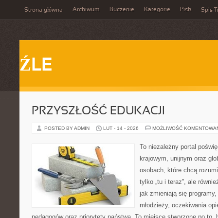
Archiwum
Buczenie
Kategorie
Pisk
Strona główna
Spis T
ŹLE
PRZYSZŁOŚĆ EDUKACJI
POSTED BY ADMIN
LUT - 14 - 2026
MOŻLIWOŚĆ KOMENTOWA
To niezależny portal poświę
krajowym, unijnym oraz glo
osobach, które chcą rozumie
tylko „tu i teraz”, ale równ
jak zmieniają się programy,
młodzieży, oczekiwania op
pedagogów oraz priorytety państwa. To miejsce stworzone po to, 