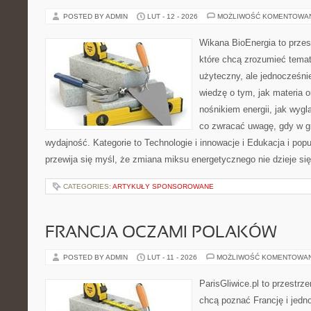
POSTED BY ADMIN
LUT - 12 - 2026
MOŻLIWOŚĆ KOMENTOWA
Wikana BioEnergia to przes
które chcą zrozumieć temat
użyteczny, ale jednocześnie
wiedzę o tym, jak materia 
nośnikiem energii, jak wygl
co zwracać uwagę, gdy w g
wydajność. Kategorie to Technologie i innowacje i Edukacja i popu
przewija się myśl, że zmiana miksu energetycznego nie dzieje si
CATEGORIES:
ARTYKUŁY SPONSOROWANE
FRANCJA OCZAMI POLAKÓW
POSTED BY ADMIN
LUT - 11 - 2026
MOŻLIWOŚĆ KOMENTOWA
ParisGliwice.pl to przestrz
chcą poznać Francję i jedn