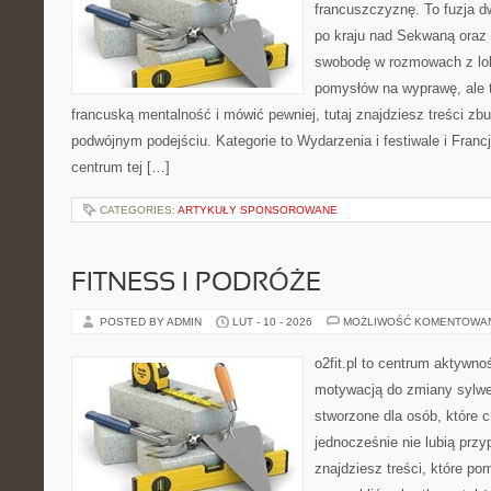
francuszczyznę. To fuzja 
po kraju nad Sekwaną oraz 
swobodę w rozmowach z lok
pomysłów na wyprawę, ale 
francuską mentalność i mówić pewniej, tutaj znajdziesz treści z
podwójnym podejściu. Kategorie to Wydarzenia i festiwale i Franc
centrum tej […]
CATEGORIES:
ARTYKUŁY SPONSOROWANE
FITNESS I PODRÓŻE
POSTED BY ADMIN
LUT - 10 - 2026
MOŻLIWOŚĆ KOMENTOWA
o2fit.pl to centrum aktywno
motywacją do zmiany sylwetk
stworzone dla osób, które 
jednocześnie nie lubią prz
znajdziesz treści, które po