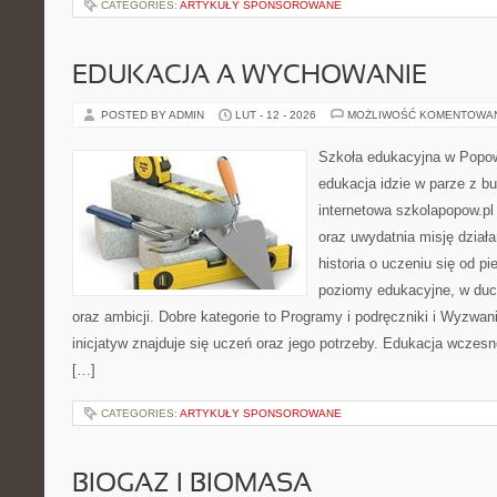
CATEGORIES:
ARTYKUŁY SPONSOROWANE
EDUKACJA A WYCHOWANIE
POSTED BY ADMIN
LUT - 12 - 2026
MOŻLIWOŚĆ KOMENTOWA
Szkoła edukacyjna w Popow
edukacja idzie w parze z b
internetowa szkolapopow.pl
oraz uwydatnia misję działań
historia o uczeniu się od p
poziomy edukacyjne, w du
oraz ambicji. Dobre kategorie to Programy i podręczniki i Wyzwan
inicjatyw znajduje się uczeń oraz jego potrzeby. Edukacja wczesn
[…]
CATEGORIES:
ARTYKUŁY SPONSOROWANE
BIOGAZ I BIOMASA