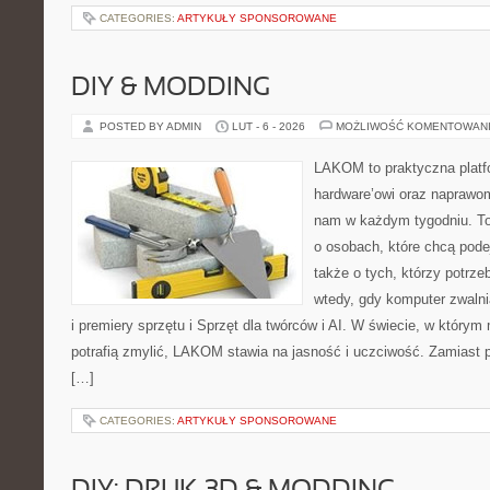
CATEGORIES:
ARTYKUŁY SPONSOROWANE
DIY & MODDING
POSTED BY ADMIN
LUT - 6 - 2026
MOŻLIWOŚĆ KOMENTOWAN
LAKOM to praktyczna plat
hardware’owi oraz naprawom
nam w każdym tygodniu. To
o osobach, które chcą pode
także o tych, którzy potrz
wtedy, gdy komputer zwalni
i premiery sprzętu i Sprzęt dla twórców i AI. W świecie, w którym
potrafią zmylić, LAKOM stawia na jasność i uczciwość. Zamiast 
[…]
CATEGORIES:
ARTYKUŁY SPONSOROWANE