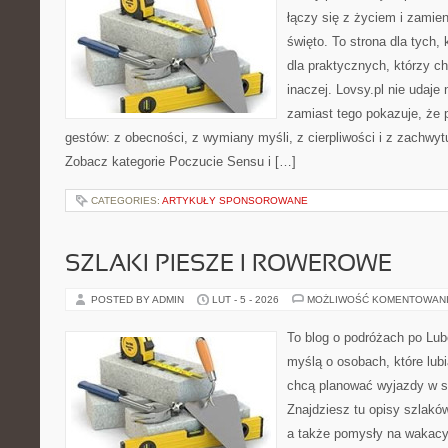
łączy się z życiem i zamie
święto. To strona dla tych, 
dla praktycznych, którzy c
inaczej. Lovsy.pl nie udaj
zamiast tego pokazuje, że 
gestów: z obecności, z wymiany myśli, z cierpliwości i z zachwyt
Zobacz kategorie Poczucie Sensu i […]
CATEGORIES:
ARTYKUŁY SPONSOROWANE
SZLAKI PIESZE I ROWEROWE
POSTED BY ADMIN
LUT - 5 - 2026
MOŻLIWOŚĆ KOMENTOWAN
To blog o podróżach po Lub
myślą o osobach, które lubi
chcą planować wyjazdy w 
Znajdziesz tu opisy szlaków
a także pomysły na wakacyj