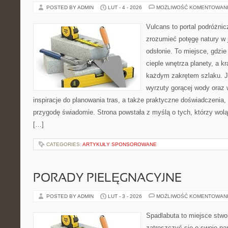
POSTED BY ADMIN
LUT - 4 - 2026
MOŻLIWOŚĆ KOMENTOWAN
Vulcans to portal podróżnic
zrozumieć potęgę natury w j
odsłonie. To miejsce, gdzie
cieple wnętrza planety, a kr
każdym zakrętem szlaku. Je
wyrzuty gorącej wody oraz 
inspiracje do planowania tras, a także praktyczne doświadczenia
przygodę świadomie. Strona powstała z myślą o tych, którzy wol
[…]
CATEGORIES:
ARTYKUŁY SPONSOROWANE
PORADY PIELĘGNACYJNE
POSTED BY ADMIN
LUT - 3 - 2026
MOŻLIWOŚĆ KOMENTOWAN
Spadlabuta to miejsce stwo
zatroszczyć się o swoje pa