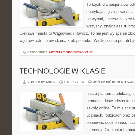
To kącik dla pasjonatów od
spotykają się z opowieściam
na wypad, chcesz zajrzeć t
wszyscy, znajdziesz tu pro
Ciekawe miasta to Wągrowiec i Rawicz. To nie jest wyłącznie zbió
wędrówkach – prowadzona krok po kroku. Wielkopolska potrafi by
CATEGORIES:
ARTYKUŁY SPONSOROWANE
TECHNOLOGIE W KLASIE
POSTED BY ADMIN
LUT - 7 - 2026
MOŻLIWOŚĆ KOMENTOWAN
nasza platforma edukacyjna 
gromadzi doświadczenia o 
szkoły online. To miejsce 
uczniach, rodzicach oraz p
opanować codzienność nauki
interesuje Cię konkret zami