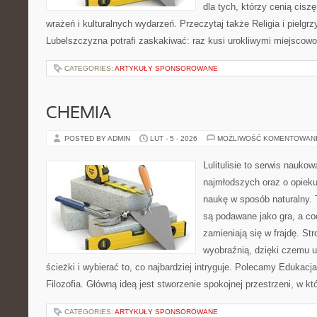
dla tych, którzy cenią ciszę
wrażeń i kulturalnych wydarzeń. Przeczytaj także Religia i pielgrzy
Lubelszczyzna potrafi zaskakiwać: raz kusi urokliwymi miejscow
CATEGORIES:
ARTYKUŁY SPONSOROWANE
CHEMIA
POSTED BY ADMIN
LUT - 5 - 2026
MOŻLIWOŚĆ KOMENTOWAN
Lulitulisie to serwis nauko
najmłodszych oraz o opieku
naukę w sposób naturalny. 
są podawane jako gra, a co
zamieniają się w frajdę. St
wyobraźnią, dzięki czemu
ścieżki i wybierać to, co najbardziej intryguje. Polecamy Edukacj
Filozofia. Główną ideą jest stworzenie spokojnej przestrzeni, w k
CATEGORIES:
ARTYKUŁY SPONSOROWANE