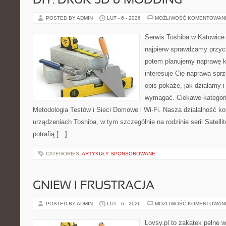
DIY: DRUK 3D & MODDING
POSTED BY ADMIN
LUT - 6 - 2026
MOŻLIWOŚĆ KOMENTOWAN
Serwis Toshiba w Katowice 
najpierw sprawdzamy przyc
potem planujemy naprawę kr
interesuje Cię naprawa sprz
opis pokaże, jak działamy i
wymagać. Ciekawe kategori
Metodologia Testów i Sieci Domowe i Wi-Fi. Nasza działalność ko
urządzeniach Toshiba, w tym szczególnie na rodzinie serii Satel
potrafią […]
CATEGORIES:
ARTYKUŁY SPONSOROWANE
GNIEW I FRUSTRACJA
POSTED BY ADMIN
LUT - 6 - 2026
MOŻLIWOŚĆ KOMENTOWAN
Lovsy.pl to zakątek pełne 