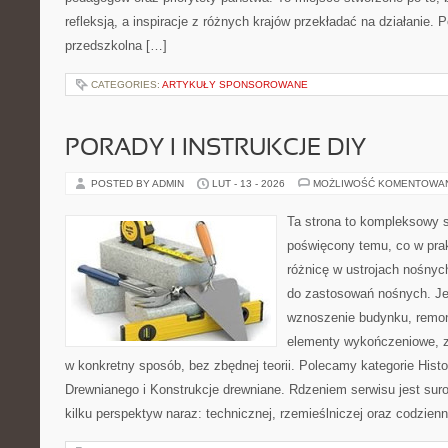
refleksją, a inspiracje z różnych krajów przekładać na działanie.
przedszkolna […]
CATEGORIES:
ARTYKUŁY SPONSOROWANE
PORADY I INSTRUKCJE DIY
POSTED BY ADMIN
LUT - 13 - 2026
MOŻLIWOŚĆ KOMENTOWA
Ta strona to kompleksowy 
poświęcony temu, co w prak
różnicę w ustrojach nośnyc
do zastosowań nośnych. Jeż
wznoszenie budynku, remont
elementy wykończeniowe, z
w konkretny sposób, bez zbędnej teorii. Polecamy kategorie Hist
Drewnianego i Konstrukcje drewniane. Rdzeniem serwisu jest sur
kilku perspektyw naraz: technicznej, rzemieślniczej oraz codzienn