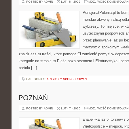
POSTED BY ADMIN
LUT - 8 - 2026
MOŻLIWOŚĆ KOMENTOWAN
PensjonatPolonia.pl to kom
morskie akweny i chcą odkr
wybrzeży. To miejsce, w któ
użytecznymi podpowiedziam
przez planowanie, aż po be
marzysz o spokojnym week
znajdziesz tu treści, które pomogą Ci zamienić pomysł w dopas
kategorie na stronie to Plaże poza sezonem i Ekoturystyka i och
portalu […]
CATEGORIES:
ARTYKUŁY SPONSOROWANE
POZNAŃ
POSTED BY ADMIN
LUT - 7 - 2026
MOŻLIWOŚĆ KOMENTOWAN
anabell-kalisz.pl to serwis
Wielkopolsce – miejscu, któr