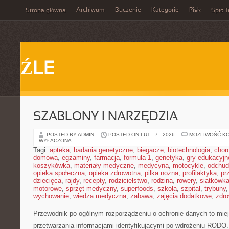
Archiwum
Buczenie
Kategorie
Pisk
Strona główna
Spis T
ŹLE
SZABLONY I NARZĘDZIA
POSTED BY ADMIN
POSTED ON LUT - 7 - 2026
MOŻLIWOŚĆ K
WYŁĄCZONA
Tagi:
apteka
,
badania genetyczne
,
biegacze
,
biotechnologia
,
chor
domowa
,
egzaminy
,
farmacja
,
formuła 1
,
genetyka
,
gry edukacyjn
koszykówka
,
materiały medyczne
,
medycyna
,
motocykle
,
odchud
opieka społeczna
,
opieka zdrowotna
,
piłka nożna
,
profilaktyka
,
pr
dziecięca
,
rajdy
,
recepty
,
rodzicielstwo
,
rodzina
,
rowery
,
siatkówk
motorowe
,
sprzęt medyczny
,
superfoods
,
szkoła
,
szpital
,
trybuny
wychowanie
,
wiedza medyczna
,
zabawa
,
zajęcia dodatkowe
,
zdro
Przewodnik po ogólnym rozporządzeniu o ochronie danych to miej
przetwarzania informacjami identyfikującymi po wdrożeniu RODO.