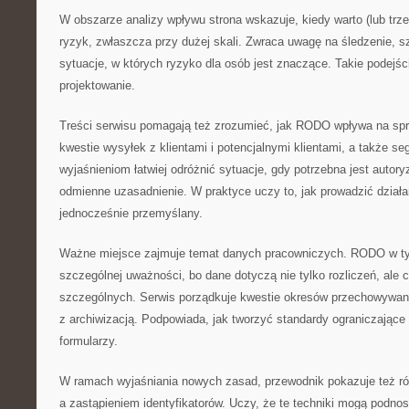
W obszarze analizy wpływu strona wskazuje, kiedy warto (lub tr
ryzyk, zwłaszcza przy dużej skali. Zwraca uwagę na śledzenie, s
sytuacje, w których ryzyko dla osób jest znaczące. Takie podejś
projektowanie.
Treści serwisu pomagają też zrozumieć, jak RODO wpływa na s
kwestie wysyłek z klientami i potencjalnymi klientami, a także se
wyjaśnieniom łatwiej odróżnić sytuacje, gdy potrzebna jest autory
odmienne uzasadnienie. W praktyce uczy to, jak prowadzić działa
jednocześnie przemyślany.
Ważne miejsce zajmuje temat danych pracowniczych. RODO w 
szczególnej uważności, bo dane dotyczą nie tylko rozliczeń, ale 
szczególnych. Serwis porządkuje kwestie okresów przechowywan
z archiwizacją. Podpowiada, jak tworzyć standardy ograniczające
formularzy.
W ramach wyjaśniania nowych zasad, przewodnik pokazuje też r
a zastąpieniem identyfikatorów. Uczy, że te techniki mogą podno