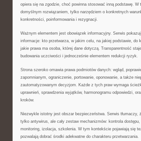
opiera się na zgodzie, choć powinna stosować inną podstawę. W t
domyślnym rozwiązaniem, tylko narzędziem o konkretnych warun
konkretności, poinformowania i rezygnacji.
Ważnym elementem jest obowiązek informacyjny. Serwis pokazuje
informacje: kto przetwarza, w jakim celu, na jakiej podstawie, do
jakie prawa ma osoba, której dane dotyczą. Transparentność staj
budowania uczciwości i jednocześnie elementem redukcji ryzyk.
Strona szeroko omawia prawa podmiotów danych: wgląd, poprawie
zapomnianym, ograniczenie, portowanie, oponowanie, a także nie
zautomatyzowanym decyzjom. Każde z tych praw wymaga ścieżki
uprawnień, sprawdzenia wyjątków, harmonogramu odpowiedzi, ora
kroków.
Niezwykle istotny jest obszar bezpieczeństwa. Serwis tłumaczy, 
tylko antywirus, ale cały zestaw mechanizmów: kontrola dostępu, 
monitoring, izolacja, szkolenia. W tym kontekście pojawiają się t
pozwalają dobrać środki adekwatne do charakteru przetwarzania.