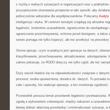
z myślą o realnych sytuacjach w organizacjach oraz u praktyków z
przyspieszenie stosowania przepisów w taki sposób, aby działania
jednocześnie wdrażalne dla współpracowników. Polecamy
Audyty 
inteligencja i etyka. W centrum tematyki znajdują się aktualne re
legalność, konkretne uzasadnienie, ograniczenie do niezbędnego 
ograniczenie przechowywania, ochrona przed dostępem, a także ac
serwis pomaga nie tylko kojarzyć, ale też przełożyć na procedur
Strona opisuje, czym w praktyce jest operacje na danych: zbierani
klasyfikowanie, przechowywanie, aktualizowanie, udostępnianie, 
zakres pokazuje, że RODO dotyczy nie tylko zgód, ale też narzędz
Duży nacisk kładzie się na odpowiedzialności związane z danymi
procesor, osoba upoważniona, doradca ds. danych. To pozwala ro
cele i sposoby, kto realizuje operacje, a kto monitoruje zgodność.
Przewodnik porusza temat przesłanek legalności przetwarzania. 
zgodą a wykonaniem zobowiązań, między nakazem a uzasadnioną
łatwiej dobrać właściwą przesłankę i zminimalizować sytuacje, w k