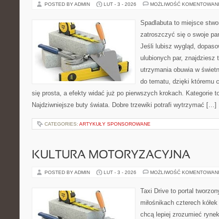
POSTED BY ADMIN
LUT - 3 - 2026
MOŻLIWOŚĆ KOMENTOWAN
Spadlabuta to miejsce stwo
zatroszczyć się o swoje pa
Jeśli lubisz wygląd, dopas
ulubionych par, znajdziesz
utrzymania obuwia w świetn
do tematu, dzięki któremu c
się prosta, a efekty widać już po pierwszych krokach. Kategorie 
Najdziwniejsze buty świata. Dobre trzewiki potrafi wytrzymać […]
CATEGORIES:
ARTYKUŁY SPONSOROWANE
KULTURA MOTORYZACYJNA
POSTED BY ADMIN
LUT - 3 - 2026
MOŻLIWOŚĆ KOMENTOWAN
Taxi Drive to portal tworzo
miłośnikach czterech kółek
chcą lepiej zrozumieć ryne