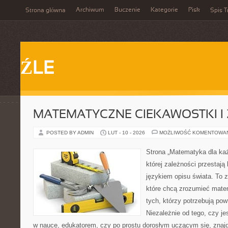
Archiwum
Buczenie
Kategorie
Pisk
Strona główna
Spis T
ŹLE
MATEMATYCZNE CIEKAWOSTKI I
POSTED BY ADMIN
LUT - 10 - 2026
MOŻLIWOŚĆ KOMENTOWA
Strona „Matematyka dla każ
której zależności przestają 
językiem opisu świata. To z
które chcą zrozumieć mate
tych, którzy potrzebują pow
Niezależnie od tego, czy j
w nauce, edukatorem, czy po prostu dorosłym uczącym się, znajdz