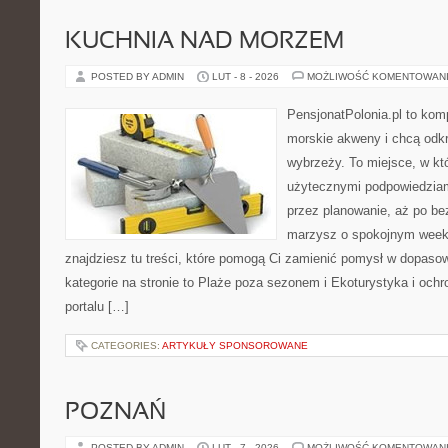
KUCHNIA NAD MORZEM
POSTED BY ADMIN
LUT - 8 - 2026
MOŻLIWOŚĆ KOMENTOWAN
PensjonatPolonia.pl to kom
morskie akweny i chcą odkr
wybrzeży. To miejsce, w któ
użytecznymi podpowiedziam
przez planowanie, aż po be
marzysz o spokojnym week
znajdziesz tu treści, które pomogą Ci zamienić pomysł w dopas
kategorie na stronie to Plaże poza sezonem i Ekoturystyka i och
portalu […]
CATEGORIES:
ARTYKUŁY SPONSOROWANE
POZNAŃ
POSTED BY ADMIN
LUT - 7 - 2026
MOŻLIWOŚĆ KOMENTOWAN