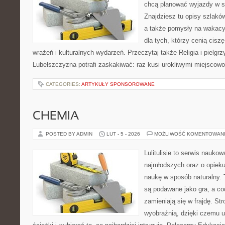
chcą planować wyjazdy w 
Znajdziesz tu opisy szlaków
a także pomysły na wakacyj
dla tych, którzy cenią ciszę
wrażeń i kulturalnych wydarzeń. Przeczytaj także Religia i pielgrzy
Lubelszczyzna potrafi zaskakiwać: raz kusi urokliwymi miejscow
CATEGORIES:
ARTYKUŁY SPONSOROWANE
CHEMIA
POSTED BY ADMIN
LUT - 5 - 2026
MOŻLIWOŚĆ KOMENTOWAN
Lulitulisie to serwis nauko
najmłodszych oraz o opieku
naukę w sposób naturalny. 
są podawane jako gra, a co
zamieniają się w frajdę. St
wyobraźnią, dzięki czemu