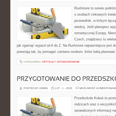
Rushmore to serwis podróżn
o osobach ciekawych świata
przewodnik, w którym łączą
wiedzą. Jeśli planujesz wyja
romantycznej Europy, Niemie
Czech, znajdziesz tu wielo
jak ogarnąć wyjazd od A do Z. Na Rushmore najważniejsze jest d
powstają tak, by pomagać zarówno osobom, które lubią planować 
CATEGORIES:
ARTYKUŁY SPONSOROWANE
PRZYGOTOWANIE DO PRZEDSZKO
POSTED BY ADMIN
LUT - 1 - 2026
MOŻLIWOŚĆ KOMENTOWAN
Przedszkole Kubuś to prze
rodzicach oraz o wszystkich
sprawdzonych informacji n