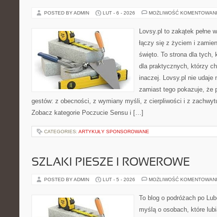
POSTED BY ADMIN
LUT - 6 - 2026
MOŻLIWOŚĆ KOMENTOWAN
Lovsy.pl to zakątek pełne 
łączy się z życiem i zamie
święto. To strona dla tych, 
dla praktycznych, którzy c
inaczej. Lovsy.pl nie udaj
zamiast tego pokazuje, że 
gestów: z obecności, z wymiany myśli, z cierpliwości i z zachwyt
Zobacz kategorie Poczucie Sensu i […]
CATEGORIES:
ARTYKUŁY SPONSOROWANE
SZLAKI PIESZE I ROWEROWE
POSTED BY ADMIN
LUT - 5 - 2026
MOŻLIWOŚĆ KOMENTOWAN
To blog o podróżach po Lub
myślą o osobach, które lubi