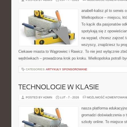
anabell-kalisz.pl to serwis
Wielkopolsce – miejscu, któr
To kącik dla pasjonatów od
spotykają się z opowieściam
na wypad, chcesz zajrzeć t
wszyscy, znajdziesz tu pro
Ciekawe miasta to Wągrowiec i Rawicz. To nie jest wyłącznie zbió
wędrówkach – prowadzona krok po kroku. Wielkopolska potrafi by
CATEGORIES:
ARTYKUŁY SPONSOROWANE
TECHNOLOGIE W KLASIE
POSTED BY ADMIN
LUT - 7 - 2026
MOŻLIWOŚĆ KOMENTOWAN
nasza platforma edukacyjna 
gromadzi doświadczenia o 
szkoły online. To miejsce 