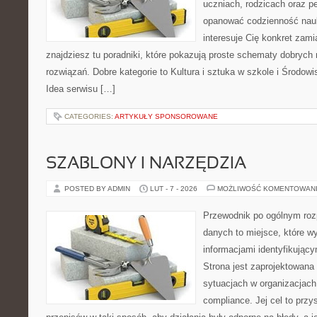
uczniach, rodzicach oraz p
opanować codzienność nauki
interesuje Cię konkret zami
znajdziesz tu poradniki, które pokazują proste schematy dobryc
rozwiązań. Dobre kategorie to Kultura i sztuka w szkole i Środow
Idea serwisu […]
CATEGORIES:
ARTYKUŁY SPONSOROWANE
SZABLONY I NARZĘDZIA
POSTED BY ADMIN
LUT - 7 - 2026
MOŻLIWOŚĆ KOMENTOWAN
Przewodnik po ogólnym roz
danych to miejsce, które w
informacjami identyfikują
Strona jest zaprojektowana
sytuacjach w organizacjach
compliance. Jej cel to prz