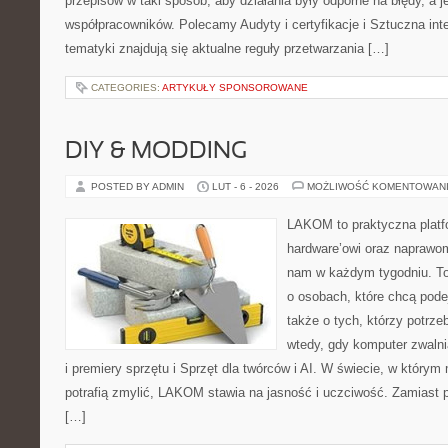
przepisów w taki sposób, aby działania były odporne na błędy, a 
współpracowników. Polecamy Audyty i certyfikacje i Sztuczna inte
tematyki znajdują się aktualne reguły przetwarzania […]
CATEGORIES:
ARTYKUŁY SPONSOROWANE
DIY & MODDING
POSTED BY ADMIN
LUT - 6 - 2026
MOŻLIWOŚĆ KOMENTOWAN
LAKOM to praktyczna plat
hardware’owi oraz naprawom
nam w każdym tygodniu. To
o osobach, które chcą pode
także o tych, którzy potrz
wtedy, gdy komputer zwalni
i premiery sprzętu i Sprzęt dla twórców i AI. W świecie, w którym
potrafią zmylić, LAKOM stawia na jasność i uczciwość. Zamiast 
[…]