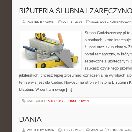
BIŻUTERIA ŚLUBNA I ZARĘCZYN
POSTED BY ADMIN
LUT - 1 - 2026
MOŻLIWOŚĆ KOMENTOWAN
Strona Godziszewscy.pl to 
o osobach, które interesuje
ślubne oraz skup złota w Z
portal tematyczny, w który
estetyczne z użytecznymi 
szukasz czytelnego przewo
jubilerskich, chcesz lepiej zrozumieć oznaczenia na wyrobach albo
ten serwis jest dla Ciebie. Nowości na stronie Historia Biżuterii i
Biżuterii. W centrum uwagi […]
CATEGORIES:
ARTYKUŁY SPONSOROWANE
DANIA
POSTED BY ADMIN
LUT - 1 - 2026
MOŻLIWOŚĆ KOMENTOWAN