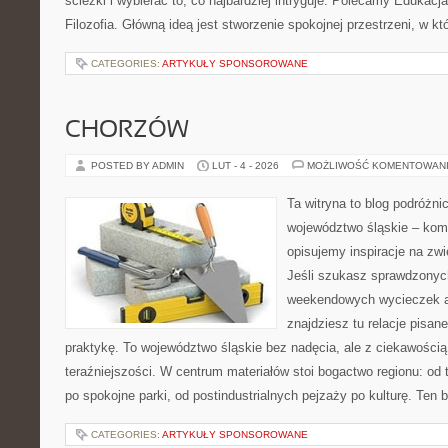
ścieżki i wybierać to, co najbardziej intryguje. Polecamy Edukacj
Filozofia. Główną ideą jest stworzenie spokojnej przestrzeni, w k
CATEGORIES:
ARTYKUŁY SPONSOROWANE
CHORZÓW
POSTED BY ADMIN
LUT - 4 - 2026
MOŻLIWOŚĆ KOMENTOWAN
Ta witryna to blog podróżn
województwo śląskie – ko
opisujemy inspiracje na zwi
Jeśli szukasz sprawdzony
weekendowych wycieczek al
znajdziesz tu relacje pisan
praktykę. To województwo śląskie bez nadęcia, ale z ciekawością 
teraźniejszości. W centrum materiałów stoi bogactwo regionu: od
po spokojne parki, od postindustrialnych pejzaży po kulturę. Ten 
CATEGORIES:
ARTYKUŁY SPONSOROWANE