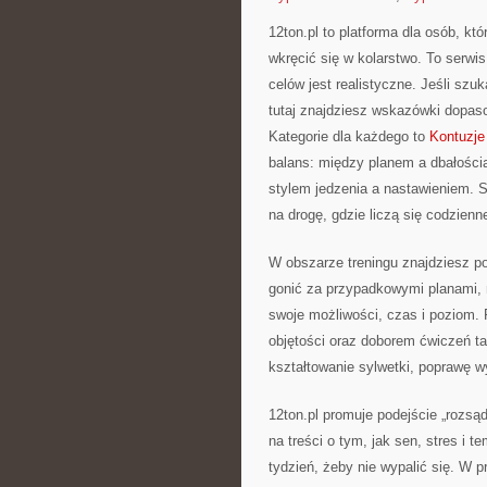
12ton.pl to platforma dla osób, k
wkręcić się w kolarstwo. To serwis
celów jest realistyczne. Jeśli sz
tutaj znajdziesz wskazówki dopaso
Kategorie dla każdego to
Kontuzje
balans: między planem a dbałości
stylem jedzenia a nastawieniem. S
na drogę, gdzie liczą się codzienn
W obszarze treningu znajdziesz p
gonić za przypadkowymi planami, 
swoje możliwości, czas i poziom. 
objętości oraz doborem ćwiczeń tak
kształtowanie sylwetki, poprawę w
12ton.pl promuje podejście „rozsą
na treści o tym, jak sen, stres i 
tydzień, żeby nie wypalić się. W 