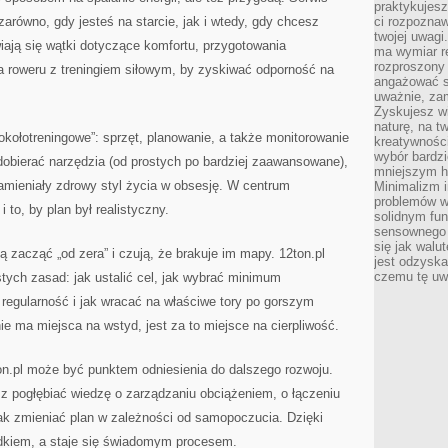
praktykujesz
arówno, gdy jesteś na starcie, jak i wtedy, gdy chcesz
ci rozpoznaw
twojej uwagi
wiają się wątki dotyczące komfortu, przygotowania
ma wymiar re
rozproszony
a roweru z treningiem siłowym, by zyskiwać odporność na
angażować s
uważnie, zam
Zyskujesz wi
naturę, na t
okołotreningowe”: sprzęt, planowanie, a także monitorowanie
kreatywności
wybór bardz
dobierać narzędzia (od prostych po bardziej zaawansowane),
mniejszym h
zamieniały zdrowy styl życia w obsesję. W centrum
Minimalizm i
problemów w
i to, by plan był realistyczny.
solidnym fu
sensownego 
się jak walu
cą zacząć „od zera” i czują, że brakuje im mapy. 12ton.pl
jest odzysk
czemu tę uw
tych zasad: jak ustalić cel, jak wybrać minimum
regularność i jak wracać na właściwe tory po gorszym
ie ma miejsca na wstyd, jest za to miejsce na cierpliwość.
n.pl może być punktem odniesienia do dalszego rozwoju.
z pogłębiać wiedzę o zarządzaniu obciążeniem, o łączeniu
jak zmieniać plan w zależności od samopoczucia. Dzięki
adkiem, a staje się świadomym procesem.