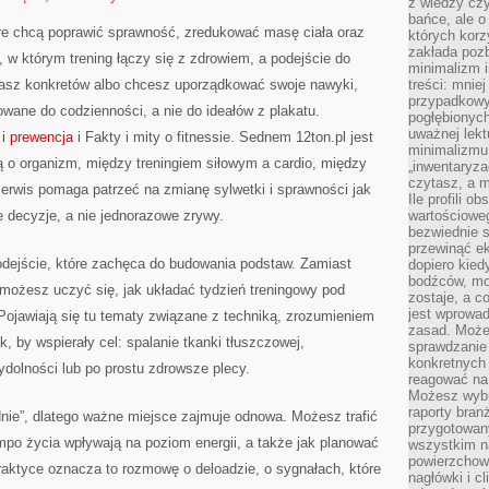
z wiedzy czy
bańce, ale o
tóre chcą poprawić sprawność, zredukować masę ciała oraz
których kor
zakłada pozb
, w którym trening łączy się z zdrowiem, a podejście do
minimalizm i
ukasz konkretów albo chcesz uporządkować swoje nawyki,
treści: mniej
przypadkowy
wane do codzienności, a nie do ideałów z plakatu.
pogłębionych
uważnej lek
 i prewencja
i Fakty i mity o fitnessie. Sednem 12ton.pl jest
minimalizmu 
ą o organizm, między treningiem siłowym a cardio, między
„inwentaryzac
czytasz, a m
erwis pomaga patrzeć na zmianę sylwetki i sprawności jak
Ile profili o
e decyzje, a nie jednorazowe zrywy.
wartościoweg
bezwiednie s
przewinąć e
odejście, które zachęca do budowania podstaw. Zamiast
dopiero kie
bodźców, mo
możesz uczyć się, jak układać tydzień treningowy pod
zostaje, a 
jest wprowad
Pojawiają się tu tematy związane z techniką, zrozumieniem
zasad. Może
, by wspierały cel: spalanie tkanki tłuszczowej,
sprawdzanie
konkretnych
ydolności lub po prostu zdrowsze plecy.
reagować na
Możesz wybr
raporty bran
dnie”, dlatego ważne miejsce zajmuje odnowa. Możesz trafić
przygotowa
tempo życia wpływają na poziom energii, a także jak planować
wszystkim na
powierzchown
praktyce oznacza to rozmowę o deloadzie, o sygnałach, które
nagłówki i c