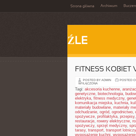
Archiwum
Buczen
Strona główna
ŹLE
FITNESS KOBIET
POSTED BY ADMIN
POSTED ON
WYŁĄCZONA
Tagi:
akcesoria kuchenne
,
aranżac
genetyczne
,
biotechnologia
,
budow
elektryka
,
fitness medyczny
,
gene
komunikacja miejska
,
kuchnia
,
kul
materiały budowlane
,
materiały m
odchudzanie
,
ogród
,
ogrodnictwo
,
spożywcze
,
profilaktyka
,
przepisy
restauracje
,
rowery elektryczne
,
r
spożywczy
,
sprzęt medyczny
,
spr
tarasy
,
transport
,
transport lotniczy
wyposażenie kuchni
,
wyposażenie