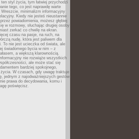
 ten styl życia, tym łatwiej przychodzi
anie tego, co jest naprawdę warte
. Wreszcie, minimalizm informacyjny
lacyjny. Kiedy nie jesteś nieustannie
 przez powiadomienia, możesz głębiej
ię w rozmowy, słuchając drugiej osoby
iast zerkać co chwilę na ekran.
ęcej czasu na pasje, na ruch, na
wórczą nudę, która jest paliwem dla
. To nie jest ucieczka od świata, ale
iej świadomego bycia w nim – z
ałasem, a większą klarownością.
nformacyjny nie rozwiąże wszystkich
spółczesności, ale może stać się
ndamentem bardziej spokojnego,
życia. W czasach, gdy uwagę traktuje
tę, jednym z najodważniejszych gestów
anie prawa do decydowania, komu i
agę poświęcisz.