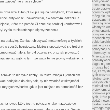
zdecydować,
m „więcej” nie znaczy „lepiej”.
konsumujesz 
trybie ciągł
tym obszarze 12ton.pl skupia się na nawykach, które mają
ogromny wpł
mózg nie je
ziennej aktywności, nawodnieniu, świadomym jedzeniu, a
sprzecznymi
dłuższą refl
dejście, które ma pomóc Ci czuć się bardziej komfortowo i
własnych wn
tyl życia to niekończące się wyrzeczenia.
emocjonalni
przyjrzeć si
mechanizmy s
ia na praktykę. Zamiast obiecywać metamorfozę w tydzień,
sobie bardzi
ważne w cza
icyt w sposób bezpieczny. Możesz spodziewać się treści o
polaryzacji
komponować talerz, by był odżywczy, oraz jak prowadzić
informacyjn
Mniejsza lic
wiają się też wątki o tym, że waga to nie jedyny wskaźnik, a
porównywania
ciągle cię o
„musisz być
się, że wys
tych obszara
drowie to nie tylko liczby. To także relacja z jedzeniem.
istotne. Zni
ać podejście do diety tak, by nie wpadać w skrajności.
wszystkich m
minimalizm i
ea mądrych wyborów, gdzie jest miejsce na normalność bez
projektem, a
ponownie prz
tych, które 
dodać nowe,
cnia rower, które jest tu pokazane jako narzędzie do
trzeba powta
wymaga regul
sposobem na spalanie energii, ale też przygodą. Serwis