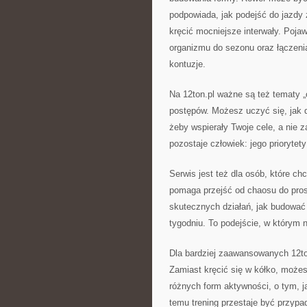
podpowiada, jak podejść do jazdy z
kręcić mocniejsze interwały. Poja
organizmu do sezonu oraz łączeni
kontuzje.
Na 12ton.pl ważne są też tematy „
postępów. Możesz uczyć się, jak 
żeby wspierały Twoje cele, a nie 
pozostaje człowiek: jego priorytety 
Serwis jest też dla osób, które ch
pomaga przejść od chaosu do pros
skutecznych działań, jak budować 
tygodniu. To podejście, w którym n
Dla bardziej zaawansowanych 12to
Zamiast kręcić się w kółko, możes
różnych form aktywności, o tym, 
temu trening przestaje być przyp