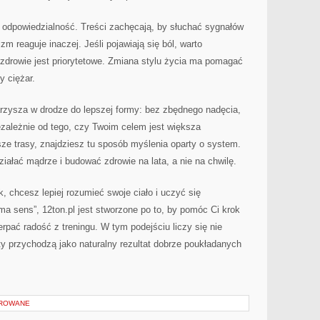
to odpowiedzialność. Treści zachęcają, by słuchać sygnałów
zm reaguje inaczej. Jeśli pojawiają się ból, warto
zdrowie jest priorytetowe. Zmiana stylu życia ma pomagać
y ciężar.
arzysza w drodze do lepszej formy: bez zbędnego nadęcia,
ezależnie od tego, czy Twoim celem jest większa
ze trasy, znajdziesz tu sposób myślenia oparty o system.
ziałać mądrze i budować zdrowie na lata, a nie na chwilę.
, chcesz lepiej rozumieć swoje ciało i uczyć się
ma sens”, 12ton.pl jest stworzone po to, by pomóc Ci krok
rpać radość z treningu. W tym podejściu liczy się nie
kty przychodzą jako naturalny rezultat dobrze poukładanych
OROWANE