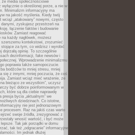
 że media społecznościowe
wyłącznie o określonej porze, a nie w
ym. Minimalizm informacyjny ma
yw na jakość myślenia. Kiedy twój
st wciąż „atakowany” nowymi, często
 danymi, zyskujesz przestrzeń na
eksję, łączenie faktów i budowanie
iosków. Zamiast reagować
e na każdy nagłówek, możesz
ę szerszemu kontekstowi, zrozumieć
tojące za tym, co widzisz i wyrobić
ej dojrzałą opinię. To szczególnie
sach dezinformacji, fake newsów i
 społecznej. Wprowadzenie minimalizmu
ego poprawia także samopoczucie.
zba bodźców to mniej stresu, mniej
 się z innymi, mniej poczucia, że coś
mija. Zamiast wciąż mieć wrażenie, że
 na bieżąco ze wszystkim”, uczysz
tarczy być dobrze poinformowanym w
ch, które są dla ciebie naprawdę
ka presja bycia „aktualnym” we
ożliwych dziedzinach. Co istotne,
nformacyjny nie jest jednorazowym
le procesem. Raz na jakiś czas warto
ejrzeć swoje źródła, zrezygnować z
przestały wnosić wartość, i być może
 lepsze. Tak jak porządki w domu
rzać, tak też „odgracanie” informacyjne
arności. Im jednak dłużej