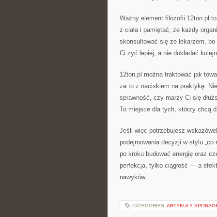
Ważny element filozofii 12ton.pl 
z ciała i pamiętać, że każdy organi
skonsultować się ze lekarzem, bo 
Ci żyć lepiej, a nie dokładać kolejn
12ton.pl można traktować jak tow
za to z naciskiem na praktykę. Ni
sprawność, czy marzy Ci się dłużs
To miejsce dla tych, którzy chcą d
Jeśli więc potrzebujesz wskazówek
podejmowania decyzji w stylu „co 
po kroku budować energię oraz cze
perfekcja, tylko ciągłość — a efe
nawyków.
CATEGORIES:
ARTYKUŁY SPONS