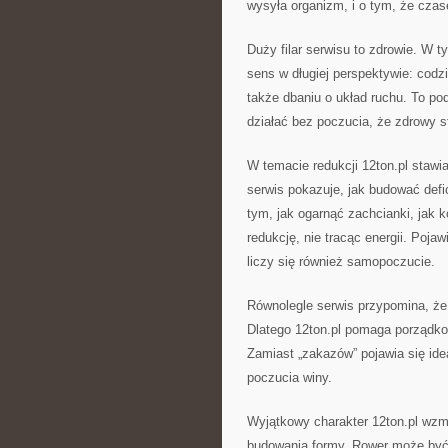
wysyła organizm, i o tym, że czase
Duży filar serwisu to zdrowie. W 
sens w długiej perspektywie: cod
także dbaniu o układ ruchu. To po
działać bez poczucia, że zdrowy s
W temacie redukcji 12ton.pl staw
serwis pokazuje, jak budować def
tym, jak ogarnąć zachcianki, jak 
redukcję, nie tracąc energii. Poja
liczy się również samopoczucie.
Równolegle serwis przypomina, że z
Dlatego 12ton.pl pomaga porządkow
Zamiast „zakazów” pojawia się id
poczucia winy.
Wyjątkowy charakter 12ton.pl wzma
budowania formy. Rower może być 