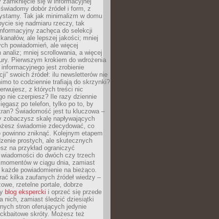
 zamknięcie się w informacyjnej
 świadomy dobór źródeł i form, z
zystamy. Tak jak minimalizm w domu
ycie się nadmiaru rzeczy, tak
nformacyjny zachęca do selekcji
 kanałów, ale lepszej jakości; mniej
ch powiadomień, ale więcej
 analiz; mniej scrollowania, a więcej
tury. Pierwszym krokiem do wdrożenia
informacyjnego jest zrobienie
ji” swoich źródeł: ilu newsletterów nie
imo to codziennie trafiają do skrzynki?
bserwujesz, z których treści nic
o nie czerpiesz? Ile razy dziennie
ięgasz po telefon, tylko po to, by
kran? Świadomość jest tu kluczowa –
dy zobaczysz skalę napływających
żesz świadomie zdecydować, co
co powinno zniknąć. Kolejnym etapem
zenie prostych, ale skutecznych
sz na przykład ograniczyć
 wiadomości do dwóch czy trzech
 momentów w ciągu dnia, zamiast
 każde powiadomienie na bieżąco.
ać kilka zaufanych źródeł wiedzy –
żowe, rzetelne portale, dobrze
ny
blog ekspercki
i oprzeć się przede
 nich, zamiast śledzić dziesiątki
ych stron oferujących jedynie
lickbaitowe skróty. Możesz też