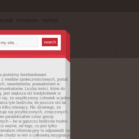
SCRIBE
FACEBOOK
TWITTER
a jesteśmy bombardowani
 z mediów społecznościowych, portali
ych, newsletterów, powiadomień w
omunikatorów. Liczba treści, które do
ą, jest większa niż kiedykolwiek w
wi się, że współczesny człowiek w jeden
arza tyle bodźców, ile jeszcze sto lat
 kilku miesięcy. Nic dziwnego, że
zuje się przytłoczonych, zmęczonych,
ie paradoksalnie coraz gorzej
nych – bo w gąszczu bodźców trudno
 co ważne, od tego, co jest tylko
nimalizm informacyjny to odpowiedź na
ie chodzi w nim o całkowitą rezygnację