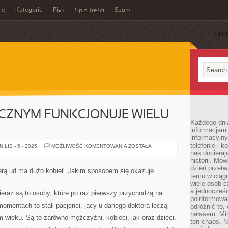
ie
Kategorie
Pisk
Szum
Spis Treści
SUB
CZNYM FUNKCJONUJE WIELU
Każdego dni
informacjami
informacyjn
telefonie i k
NA
LIS - 5 - 2025
MOŻLIWOŚĆ KOMENTOWANIA
ZOSTAŁA
RYNKU
nas docieraj
MEDYCZNYM
historii. Mó
FUNKCJONUJE
dzień przetw
WIELU
cerą ud ma dużo kobiet. Jakim sposobem się okazuje
LEKARZY
temu w ciągu
wiele osób c
a jednocześn
eraz są to osoby, które po raz pierwszy przychodzą na
poinformowa
momentach to stali pacjenci, jacy u danego doktora leczą
odróżnić to,
hałasem. Mi
m wieku. Są to zarówno mężczyźni, kobieci, jak oraz dzieci.
ten chaos. N