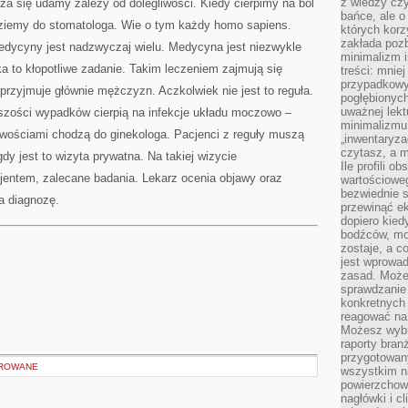
z wiedzy czy
arza się udamy zależy od dolegliwości. Kiedy cierpimy na ból
bańce, ale o
dziemy do stomatologa. Wie o tym każdy homo sapiens.
których kor
zakłada pozb
dycyny jest nadzwyczaj wielu. Medycyna jest niezwykle
minimalizm i
 to kłopotliwe zadanie. Takim leczeniem zajmują się
treści: mniej
przypadkowy
 przyjmuje głównie mężczyzn. Aczkolwiek nie jest to reguła.
pogłębionych
uważnej lek
szości wypadków cierpią na infekcje układu moczowo –
minimalizmu 
liwościami chodzą do ginekologa. Pacjenci z reguły muszą
„inwentaryzac
czytasz, a m
dy jest to wizyta prywatna. Na takiej wizycie
Ile profili o
jentem, zalecane badania. Lekarz ocenia objawy oraz
wartościoweg
bezwiednie s
a diagnozę.
przewinąć e
dopiero kie
bodźców, mo
zostaje, a 
jest wprowad
zasad. Może
sprawdzanie
konkretnych
reagować na
Możesz wybr
raporty bran
przygotowa
OROWANE
wszystkim na
powierzchown
nagłówki i c