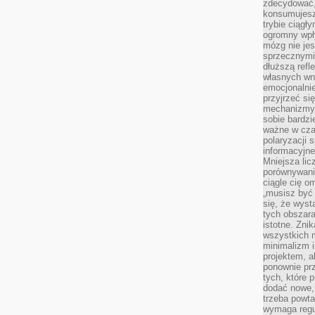
zdecydować,
konsumujesz 
trybie ciągł
ogromny wpł
mózg nie je
sprzecznymi
dłuższą refl
własnych wn
emocjonalni
przyjrzeć si
mechanizmy s
sobie bardzi
ważne w cza
polaryzacji
informacyjn
Mniejsza lic
porównywania
ciągle cię o
„musisz być
się, że wys
tych obszara
istotne. Zni
wszystkich m
minimalizm i
projektem, a
ponownie prz
tych, które 
dodać nowe,
trzeba powta
wymaga regul