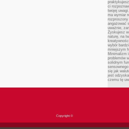
praktykujesz
ci rozpoznaw
twojej uwagi
ma wymiar re
rozproszony
angażować s
uważnie, zam
Zyskujesz wi
naturę, na t
kreatywności
wybór bardz
mniejszym h
Minimalizm i
problemów w
solidnym fu
sensownego 
się jak walu
jest odzysk
czemu tę uw
Copyright ©