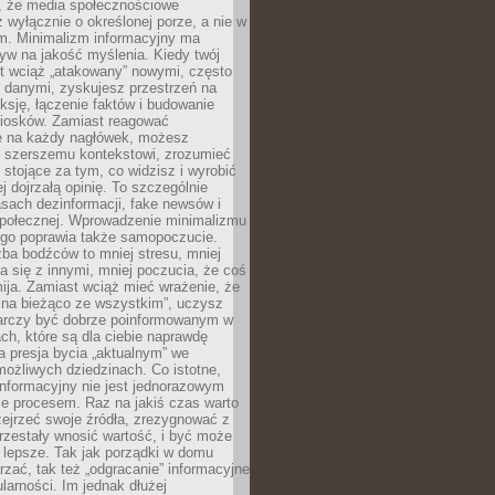
 że media społecznościowe
wyłącznie o określonej porze, a nie w
ym. Minimalizm informacyjny ma
yw na jakość myślenia. Kiedy twój
st wciąż „atakowany” nowymi, często
 danymi, zyskujesz przestrzeń na
eksję, łączenie faktów i budowanie
iosków. Zamiast reagować
e na każdy nagłówek, możesz
ę szerszemu kontekstowi, zrozumieć
tojące za tym, co widzisz i wyrobić
ej dojrzałą opinię. To szczególnie
sach dezinformacji, fake newsów i
 społecznej. Wprowadzenie minimalizmu
ego poprawia także samopoczucie.
zba bodźców to mniej stresu, mniej
 się z innymi, mniej poczucia, że coś
mija. Zamiast wciąż mieć wrażenie, że
 na bieżąco ze wszystkim”, uczysz
tarczy być dobrze poinformowanym w
ch, które są dla ciebie naprawdę
ka presja bycia „aktualnym” we
ożliwych dziedzinach. Co istotne,
nformacyjny nie jest jednorazowym
le procesem. Raz na jakiś czas warto
ejrzeć swoje źródła, zrezygnować z
przestały wnosić wartość, i być może
 lepsze. Tak jak porządki w domu
rzać, tak też „odgracanie” informacyjne
arności. Im jednak dłużej