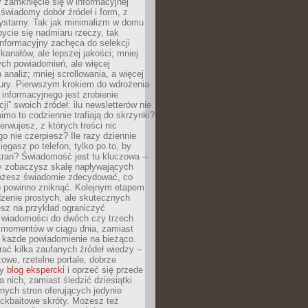
 zamknięcie się w informacyjnej
 świadomy dobór źródeł i form, z
zystamy. Tak jak minimalizm w domu
ycie się nadmiaru rzeczy, tak
nformacyjny zachęca do selekcji
 kanałów, ale lepszej jakości; mniej
ch powiadomień, ale więcej
 analiz; mniej scrollowania, a więcej
tury. Pierwszym krokiem do wdrożenia
informacyjnego jest zrobienie
ji” swoich źródeł: ilu newsletterów nie
imo to codziennie trafiają do skrzynki?
bserwujesz, z których treści nic
o nie czerpiesz? Ile razy dziennie
ięgasz po telefon, tylko po to, by
kran? Świadomość jest tu kluczowa –
dy zobaczysz skalę napływających
żesz świadomie zdecydować, co
co powinno zniknąć. Kolejnym etapem
zenie prostych, ale skutecznych
sz na przykład ograniczyć
 wiadomości do dwóch czy trzech
 momentów w ciągu dnia, zamiast
 każde powiadomienie na bieżąco.
ać kilka zaufanych źródeł wiedzy –
żowe, rzetelne portale, dobrze
ny
blog ekspercki
i oprzeć się przede
 nich, zamiast śledzić dziesiątki
ych stron oferujących jedynie
lickbaitowe skróty. Możesz też