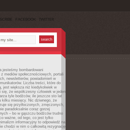
SCRIBE
FACEBOOK
TWITTER
a jesteśmy bombardowani
 z mediów społecznościowych, portali
ych, newsletterów, powiadomień w
omunikatorów. Liczba treści, które do
ą, jest większa niż kiedykolwiek w
wi się, że współczesny człowiek w jeden
arza tyle bodźców, ile jeszcze sto lat
 kilku miesięcy. Nic dziwnego, że
zuje się przytłoczonych, zmęczonych,
ie paradoksalnie coraz gorzej
nych – bo w gąszczu bodźców trudno
 co ważne, od tego, co jest tylko
nimalizm informacyjny to odpowiedź na
ie chodzi w nim o całkowitą rezygnację