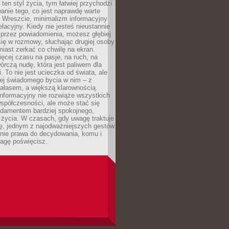
 ten styl życia, tym łatwiej przychodzi
anie tego, co jest naprawdę warte
. Wreszcie, minimalizm informacyjny
lacyjny. Kiedy nie jesteś nieustannie
 przez powiadomienia, możesz głębiej
ię w rozmowy, słuchając drugiej osoby
iast zerkać co chwilę na ekran.
ęcej czasu na pasje, na ruch, na
wórczą nudę, która jest paliwem dla
. To nie jest ucieczka od świata, ale
iej świadomego bycia w nim – z
ałasem, a większą klarownością.
nformacyjny nie rozwiąże wszystkich
spółczesności, ale może stać się
ndamentem bardziej spokojnego,
życia. W czasach, gdy uwagę traktuje
tę, jednym z najodważniejszych gestów
anie prawa do decydowania, komu i
agę poświęcisz.