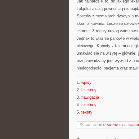
Jak najbardziej to, do jakiego lek
żołądka z całą pewnością nie pój
Speców z rozmaitych dyscyplin me
skomplikowana. Leczenie człowieka
lekarze. Z reguły urolog warszawa
Jednak to właśnie panowie w więk
płciowego. Kobiety z takimi doleg
umawiać się na wizytę – głównie, g
przeprowadzany jest wywiad z pac
niedogodności pacjenta oraz stawi
1.
wpisy
2.
felietony
3.
nawigacja
4.
felietony
5.
teksty
CATEGORIES:
ARTYKUŁY SPONS