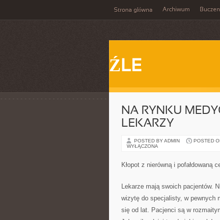
Archiwum
Buczen
Strona główna
ŹLE
NA RYNKU MEDY
LEKARZY
POSTED BY ADMIN
POSTED ON 
WYŁĄCZONA
Kłopot z nierówną i pofałdowaną 
Lekarze mają swoich pacjentów. Ni
wizytę do specjalisty, w pewnych 
się od lat. Pacjenci są w rozmaity