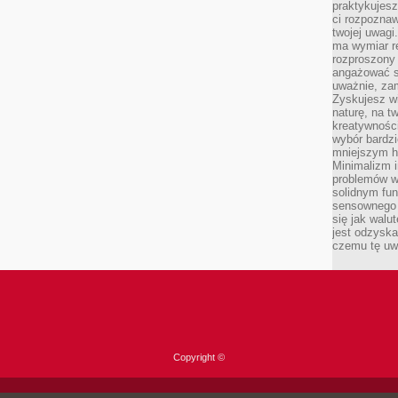
praktykujesz
ci rozpoznaw
twojej uwagi
ma wymiar re
rozproszony
angażować s
uważnie, zam
Zyskujesz wi
naturę, na t
kreatywności
wybór bardz
mniejszym h
Minimalizm i
problemów w
solidnym fu
sensownego 
się jak walu
jest odzysk
czemu tę uw
Copyright ©