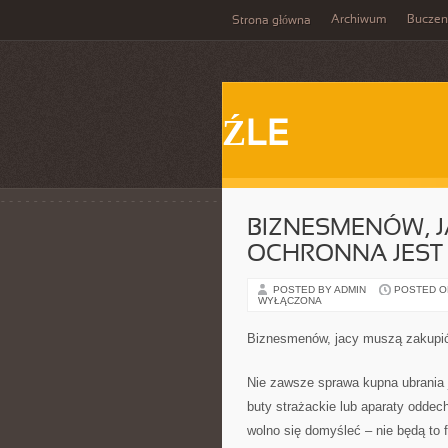
Archiwum
Buczen
Strona główna
ŹLE
BIZNESMENÓW, J
OCHRONNA JEST
POSTED BY ADMIN
POSTED ON 
WYŁĄCZONA
Biznesmenów, jacy muszą zakupić 
Nie zawsze sprawa kupna ubrania
buty strażackie lub aparaty odde
wolno się domyśleć – nie będą to f