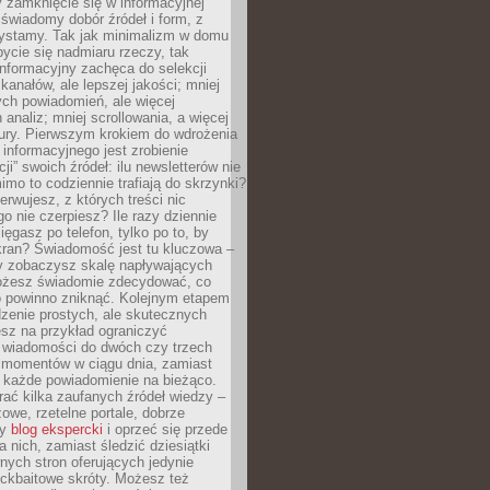
 zamknięcie się w informacyjnej
 świadomy dobór źródeł i form, z
zystamy. Tak jak minimalizm w domu
ycie się nadmiaru rzeczy, tak
nformacyjny zachęca do selekcji
 kanałów, ale lepszej jakości; mniej
ch powiadomień, ale więcej
 analiz; mniej scrollowania, a więcej
tury. Pierwszym krokiem do wdrożenia
informacyjnego jest zrobienie
ji” swoich źródeł: ilu newsletterów nie
imo to codziennie trafiają do skrzynki?
bserwujesz, z których treści nic
o nie czerpiesz? Ile razy dziennie
ięgasz po telefon, tylko po to, by
kran? Świadomość jest tu kluczowa –
dy zobaczysz skalę napływających
żesz świadomie zdecydować, co
co powinno zniknąć. Kolejnym etapem
zenie prostych, ale skutecznych
sz na przykład ograniczyć
 wiadomości do dwóch czy trzech
 momentów w ciągu dnia, zamiast
 każde powiadomienie na bieżąco.
ać kilka zaufanych źródeł wiedzy –
żowe, rzetelne portale, dobrze
ny
blog ekspercki
i oprzeć się przede
 nich, zamiast śledzić dziesiątki
ych stron oferujących jedynie
lickbaitowe skróty. Możesz też