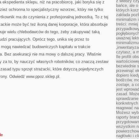
z wiedzy czy
 ekspedienta sklepu, niż na pracobiorcę, jaki boryka się z
bańce, ale o
eż ochronna to specjalistyczny wzorzec, który nie tylko
których kor
zakłada pozb
ytkownik ma do czynienia z profesjonalną jednostką. To z tej
minimalizm i
treści: mniej
żackie może być też ikoną danej korporacje, która absorbuje
przypadkowy
wuje wielu chlebodawców do tego, żeby zakupywać taką
pogłębionych
uważnej lek
udzi pracujących. Oprócz tego, unika się przez to
minimalizmu 
re mogą nawiedzać budowniczych kapitału w trakcie
„inwentaryzac
czytasz, a m
. Bez asekuracji nie ma mowy o dalszej pracy. Właśnie
Ile profili o
wartościoweg
ny za to, by nauczyć własnych robotników, co znaczą zestaw
bezwiednie s
zasad typu sprzęt strażacki, które dotyczą pojedynczych
przewinąć e
dopiero kie
hrony. Odwiedź www.ppoz.sklep.pl.
bodźców, mo
zostaje, a 
jest wprowad
zasad. Może
sprawdzanie
konkretnych
reagować na
Możesz wybr
raporty bran
przygotowa
wszystkim na
powierzchown
de
nagłówki i c