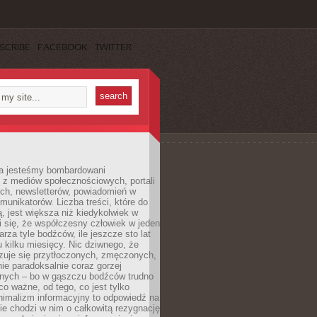
SCRIBE
FACEBOOK
TWITTER
a jesteśmy bombardowani
 z mediów społecznościowych, portali
ych, newsletterów, powiadomień w
omunikatorów. Liczba treści, które do
ą, jest większa niż kiedykolwiek w
wi się, że współczesny człowiek w jeden
arza tyle bodźców, ile jeszcze sto lat
 kilku miesięcy. Nic dziwnego, że
zuje się przytłoczonych, zmęczonych,
ie paradoksalnie coraz gorzej
nych – bo w gąszczu bodźców trudno
 co ważne, od tego, co jest tylko
nimalizm informacyjny to odpowiedź na
ie chodzi w nim o całkowitą rezygnację