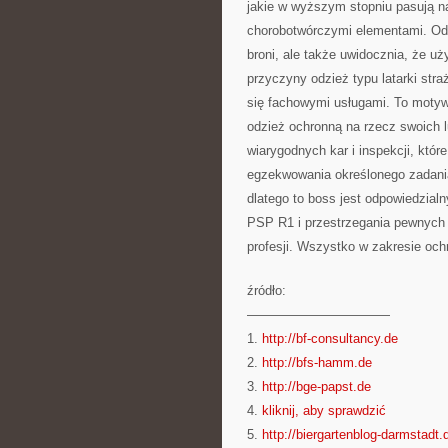
jakie w wyższym stopniu pasują na
chorobotwórczymi elementami. Odzi
broni, ale także uwidocznia, że uż
przyczyny odzież typu latarki stra
się fachowymi usługami. To moty
odzież ochronną na rzecz swoich l
wiarygodnych kar i inspekcji, któ
egzekwowania określonego zadania
dlatego to boss jest odpowiedzial
PSP R1 i przestrzegania pewnych 
profesji. Wszystko w zakresie oc
źródło:
———————————
1.
http://bf-consultancy.de
2.
http://bfs-hamm.de
3.
http://bge-papst.de
4.
kliknij, aby sprawdzić
5.
http://biergartenblog-darmstadt.