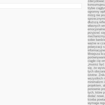
zdecydować,
konsumujesz 
trybie ciągł
ogromny wpł
mózg nie je
sprzecznymi
dłuższą refl
własnych wn
emocjonalni
przyjrzeć si
mechanizmy s
sobie bardzi
ważne w cza
polaryzacji
informacyjn
Mniejsza lic
porównywania
ciągle cię o
„musisz być
się, że wys
tych obszara
istotne. Zni
wszystkich m
minimalizm i
projektem, a
ponownie prz
tych, które 
dodać nowe,
trzeba powta
wymaga regul