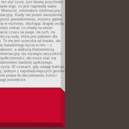
 ten styl życia, tym łatwiej przychodzi
anie tego, co jest naprawdę warte
. Wreszcie, minimalizm informacyjny
lacyjny. Kiedy nie jesteś nieustannie
 przez powiadomienia, możesz głębiej
ię w rozmowy, słuchając drugiej osoby
iast zerkać co chwilę na ekran.
ęcej czasu na pasje, na ruch, na
wórczą nudę, która jest paliwem dla
. To nie jest ucieczka od świata, ale
iej świadomego bycia w nim – z
ałasem, a większą klarownością.
nformacyjny nie rozwiąże wszystkich
spółczesności, ale może stać się
ndamentem bardziej spokojnego,
życia. W czasach, gdy uwagę traktuje
tę, jednym z najodważniejszych gestów
anie prawa do decydowania, komu i
agę poświęcisz.