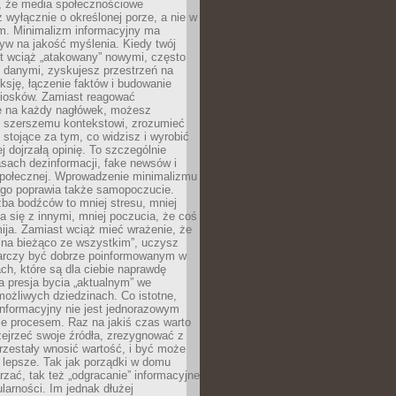
 że media społecznościowe
wyłącznie o określonej porze, a nie w
ym. Minimalizm informacyjny ma
yw na jakość myślenia. Kiedy twój
st wciąż „atakowany” nowymi, często
 danymi, zyskujesz przestrzeń na
eksję, łączenie faktów i budowanie
iosków. Zamiast reagować
e na każdy nagłówek, możesz
ę szerszemu kontekstowi, zrozumieć
tojące za tym, co widzisz i wyrobić
ej dojrzałą opinię. To szczególnie
sach dezinformacji, fake newsów i
 społecznej. Wprowadzenie minimalizmu
ego poprawia także samopoczucie.
zba bodźców to mniej stresu, mniej
 się z innymi, mniej poczucia, że coś
mija. Zamiast wciąż mieć wrażenie, że
 na bieżąco ze wszystkim”, uczysz
tarczy być dobrze poinformowanym w
ch, które są dla ciebie naprawdę
ka presja bycia „aktualnym” we
ożliwych dziedzinach. Co istotne,
nformacyjny nie jest jednorazowym
le procesem. Raz na jakiś czas warto
ejrzeć swoje źródła, zrezygnować z
przestały wnosić wartość, i być może
 lepsze. Tak jak porządki w domu
rzać, tak też „odgracanie” informacyjne
arności. Im jednak dłużej