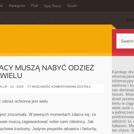
ie
Kategorie
Pisk
Szum
Spis Treści
SUB
ACY MUSZĄ NABYĆ ODZIEŻ
Każdego dni
 WIELU
informacjami
informacyjn
telefonie i k
BIZNESMENÓW,
LIP - 14 - 2025
MOŻLIWOŚĆ KOMENTOWANIA
ZOSTAŁA
nas docieraj
JACY
MUSZĄ
historii. Mó
NABYĆ
dzień przetw
ODZIEŻ
odzież ochronna jest wielu
OCHRONNA
temu w ciągu
JEST
wiele osób c
WIELU
a jednocześn
 jest zrozumiała. W pewnych momentach zdarza się, że
poinformowa
odróżnić to,
chowe muszą zagwarantować sobie sami robotnicy. Jak
hałasem. Mi
achowe kostiumy. Jedynie pospolite rękawice i fartuchy,
ten chaos. N