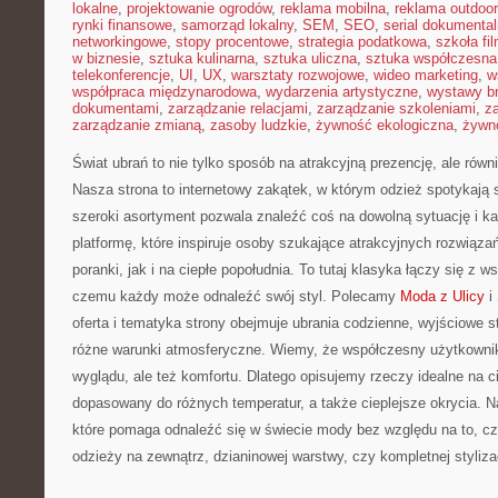
lokalne
,
projektowanie ogrodów
,
reklama mobilna
,
reklama outdoor
rynki finansowe
,
samorząd lokalny
,
SEM
,
SEO
,
serial dokumental
networkingowe
,
stopy procentowe
,
strategia podatkowa
,
szkoła fi
w biznesie
,
sztuka kulinarna
,
sztuka uliczna
,
sztuka współczesna
telekonferencje
,
UI
,
UX
,
warsztaty rozwojowe
,
wideo marketing
,
w
współpraca międzynarodowa
,
wydarzenia artystyczne
,
wystawy b
dokumentami
,
zarządzanie relacjami
,
zarządzanie szkoleniami
,
z
zarządzanie zmianą
,
zasoby ludzkie
,
żywność ekologiczna
,
żywno
Świat ubrań to nie tylko sposób na atrakcyjną prezencję, ale równ
Nasza strona to internetowy zakątek, w którym odzież spotykają 
szeroki asortyment pozwala znaleźć coś na dowolną sytuację i 
platformę, które inspiruje osoby szukające atrakcyjnych rozwiąz
poranki, jak i na ciepłe popołudnia. To tutaj klasyka łączy się z 
czemu każdy może odnaleźć swój styl. Polecamy
Moda z Ulicy
i
oferta i tematyka strony obejmuje ubrania codzienne, wyjściowe s
różne warunki atmosferyczne. Wiemy, że współczesny użytkownik
wyglądu, ale też komfortu. Dlatego opisujemy rzeczy idealne na ci
dopasowany do różnych temperatur, a także cieplejsze okrycia. N
które pomaga odnaleźć się w świecie mody bez względu na to, cz
odzieży na zewnątrz, dzianinowej warstwy, czy kompletnej stylizac