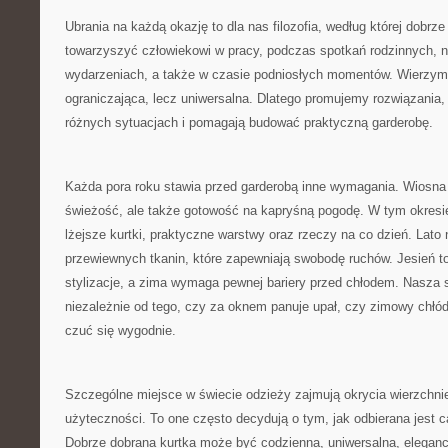
Ubrania na każdą okazję to dla nas filozofia, według której dobr
towarzyszyć człowiekowi w pracy, podczas spotkań rodzinnych, n
wydarzeniach, a także w czasie podniosłych momentów. Wierzym
ograniczająca, lecz uniwersalna. Dlatego promujemy rozwiązania,
różnych sytuacjach i pomagają budować praktyczną garderobę.
Każda pora roku stawia przed garderobą inne wymagania. Wiosna t
świeżość, ale także gotowość na kapryśną pogodę. W tym okresi
lżejsze kurtki, praktyczne warstwy oraz rzeczy na co dzień. Lato
przewiewnych tkanin, które zapewniają swobodę ruchów. Jesień 
stylizacje, a zima wymaga pewnej bariery przed chłodem. Nasza 
niezależnie od tego, czy za oknem panuje upał, czy zimowy chłó
czuć się wygodnie.
Szczególne miejsce w świecie odzieży zajmują okrycia wierzchni
użyteczności. To one często decydują o tym, jak odbierana jest 
Dobrze dobrana kurtka może być codzienna, uniwersalna, elegan