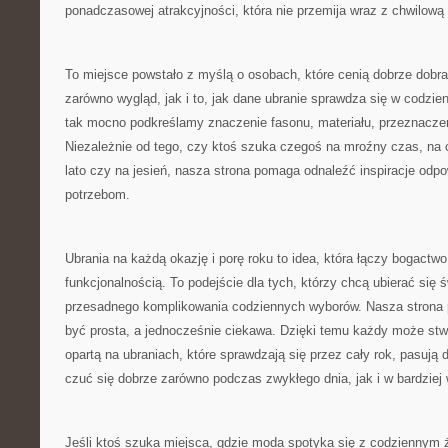
ponadczasowej atrakcyjności, która nie przemija wraz z chwilową
To miejsce powstało z myślą o osobach, które cenią dobrze dobran
zarówno wygląd, jak i to, jak dane ubranie sprawdza się w codzi
tak mocno podkreślamy znaczenie fasonu, materiału, przeznaczen
Niezależnie od tego, czy ktoś szuka czegoś na mroźny czas, na 
lato czy na jesień, nasza strona pomaga odnaleźć inspiracje odp
potrzebom.
Ubrania na każdą okazję i porę roku to idea, która łączy bogactw
funkcjonalnością. To podejście dla tych, którzy chcą ubierać się 
przesadnego komplikowania codziennych wyborów. Nasza strona
być prosta, a jednocześnie ciekawa. Dzięki temu każdy może st
opartą na ubraniach, które sprawdzają się przez cały rok, pasują d
czuć się dobrze zarówno podczas zwykłego dnia, jak i w bardzie
Jeśli ktoś szuka miejsca, gdzie moda spotyka się z codziennym 