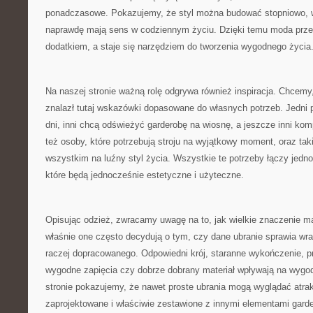
ponadczasowe. Pokazujemy, że styl można budować stopniowo, wy
naprawdę mają sens w codziennym życiu. Dzięki temu moda przes
dodatkiem, a staje się narzędziem do tworzenia wygodnego życia
Na naszej stronie ważną rolę odgrywa również inspiracja. Chcem
znalazł tutaj wskazówki dopasowane do własnych potrzeb. Jedni
dni, inni chcą odświeżyć garderobę na wiosnę, a jeszcze inni komp
też osoby, które potrzebują stroju na wyjątkowy moment, oraz taki
wszystkim na luźny styl życia. Wszystkie te potrzeby łączy jedno
które będą jednocześnie estetyczne i użyteczne.
Opisując odzież, zwracamy uwagę na to, jak wielkie znaczenie m
właśnie one często decydują o tym, czy dane ubranie sprawia wra
raczej dopracowanego. Odpowiedni krój, staranne wykończenie, p
wygodne zapięcia czy dobrze dobrany materiał wpływają na wygo
stronie pokazujemy, że nawet proste ubrania mogą wyglądać atrakc
zaprojektowane i właściwie zestawione z innymi elementami garde