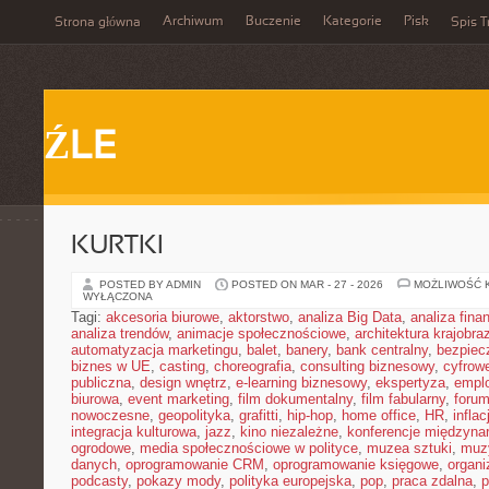
Archiwum
Buczenie
Kategorie
Pisk
Strona główna
Spis T
ŹLE
KURTKI
POSTED BY ADMIN
POSTED ON MAR - 27 - 2026
MOŻLIWOŚĆ 
WYŁĄCZONA
Tagi:
akcesoria biurowe
,
aktorstwo
,
analiza Big Data
,
analiza fin
analiza trendów
,
animacje społecznościowe
,
architektura krajobra
automatyzacja marketingu
,
balet
,
banery
,
bank centralny
,
bezpiec
biznes w UE
,
casting
,
choreografia
,
consulting biznesowy
,
cyfrow
publiczna
,
design wnętrz
,
e-learning biznesowy
,
ekspertyza
,
emplo
biurowa
,
event marketing
,
film dokumentalny
,
film fabularny
,
foru
nowoczesne
,
geopolityka
,
grafitti
,
hip-hop
,
home office
,
HR
,
inflac
integracja kulturowa
,
jazz
,
kino niezależne
,
konferencje międzyna
ogrodowe
,
media społecznościowe w polityce
,
muzea sztuki
,
muz
danych
,
oprogramowanie CRM
,
oprogramowanie księgowe
,
organ
podcasty
,
pokazy mody
,
polityka europejska
,
pop
,
praca zdalna
,
p