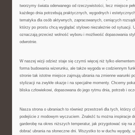
tworzymy świata oderwanego od rzeczywistości, lecz miejsce pełne 
każdego dnia potrzebują praktycznych, wygodnych i estetycznych
tematyka dla osób aktywnych, zapracowanych, ceniących rozsądny
którzy po prostu chcą wyglądać stylowo niezależnie od sytuacji. 
oznaczają przecież wolność wyboru i możliwość dopasowania styl
odwrotnie.
W naszej wizji odzież staje się czymś więcej niż tylko elementem
forma budowania wizerunku, ale także wygoda w codziennym funk
stronie tak istotne miejsce zajmują ubrania na zmienne warunki 
stylizacji na zwykłe okazje i na specjalne momenty. Chcemy p
bliska człowiekowi, dopasowana do jego rytmu dnia, potrzeb i oc
Nasza strona o ubraniach to również przestrzeń dla tych, którzy 
podejście z modowym wyczuciem. Znaleźć tu można inspiracje do
garderobę na okres niższych temperatur, jak przygotować się na 
dobrać ubrania na słoneczne dni. Wszystko to w duchu wygody, un