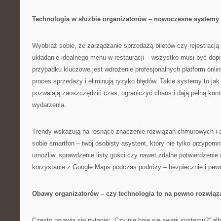
Technologia w służbie organizatorów – nowoczesne systemy 
Wyobraź sobie, że zarządzanie sprzedażą biletów czy rejestracj
układanie idealnego menu w restauracji – wszystko musi być dopi
przypadku kluczowe jest wdrożenie profesjonalnych platform onlin
proces sprzedaży i eliminują ryzyko błędów. Takie systemy to jak
pozwalają zaoszczędzić czas, ograniczyć chaos i dają pełną kont
wydarzenia.
Trendy wskazują na rosnące znaczenie rozwiązań chmurowych i a
sobie smartfon – twój osobisty asystent, który nie tylko przypomn
umożliwi sprawdzenie listy gości czy nawet zdalne potwierdzenie 
korzystanie z Google Maps podczas podróży – bezpiecznie i pewni
Obawy organizatorów – czy technologia to na pewno rozwiąz
Często pojawia się pytanie: „Czy nie boję się awarii systemu?” alb