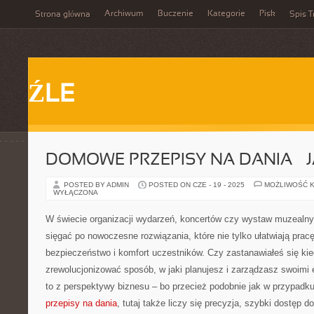
Archiwum
Buczenie
Kategorie
Pisk
Strona główna
Spis T
ŹLE
DOMOWE PRZEPISY NA DANIA – 
POSTED BY ADMIN
POSTED ON CZE - 19 - 2025
MOŻLIWOŚĆ 
WYŁĄCZONA
W świecie organizacji wydarzeń, koncertów czy wystaw muzealn
sięgać po nowoczesne rozwiązania, które nie tylko ułatwiają pracę
bezpieczeństwo i komfort uczestników. Czy zastanawiałeś się kie
zrewolucjonizować sposób, w jaki planujesz i zarządzasz swoimi
to z perspektywy biznesu – bo przecież podobnie jak w przypadk
przepisy na dania
, tutaj także liczy się precyzja, szybki dostęp do