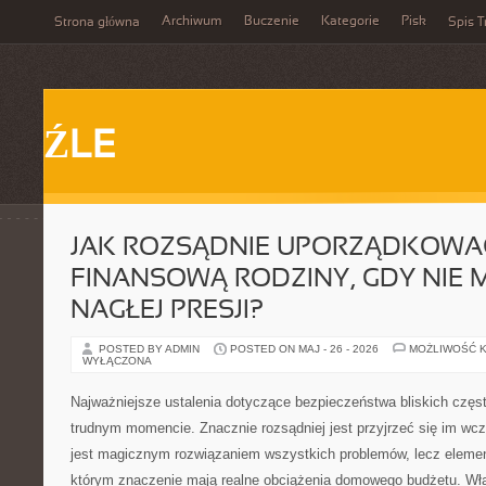
Archiwum
Buczenie
Kategorie
Pisk
Strona główna
Spis T
ŹLE
JAK ROZSĄDNIE UPORZĄDKOW
FINANSOWĄ RODZINY, GDY NIE 
NAGŁEJ PRESJI?
POSTED BY ADMIN
POSTED ON MAJ - 26 - 2026
MOŻLIWOŚĆ 
WYŁĄCZONA
Najważniejsze ustalenia dotyczące bezpieczeństwa bliskich często
trudnym momencie. Znacznie rozsądniej jest przyjrzeć się im wcz
jest magicznym rozwiązaniem wszystkich problemów, lecz eleme
którym znaczenie mają realne obciążenia domowego budżetu. Wła