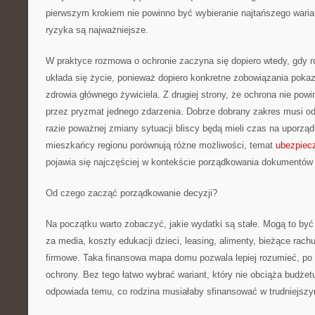
pierwszym krokiem nie powinno być wybieranie najtańszego wariant
ryzyka są najważniejsze.
W praktyce rozmowa o ochronie zaczyna się dopiero wtedy, gdy ro
układa się życie, ponieważ dopiero konkretne zobowiązania pokazu
zdrowia głównego żywiciela. Z drugiej strony, że ochrona nie pow
przez pryzmat jednego zdarzenia. Dobrze dobrany zakres musi o
razie poważnej zmiany sytuacji bliscy będą mieli czas na uporzą
mieszkańcy regionu porównują różne możliwości, temat
ubezpiecz
pojawia się najczęściej w kontekście porządkowania dokumentów 
Od czego zacząć porządkowanie decyzji?
Na początku warto zobaczyć, jakie wydatki są stałe. Mogą to być 
za media, koszty edukacji dzieci, leasing, alimenty, bieżące rach
firmowe. Taka finansowa mapa domu pozwala lepiej rozumieć, po 
ochrony. Bez tego łatwo wybrać wariant, który nie obciąża budżetu
odpowiada temu, co rodzina musiałaby sfinansować w trudniejsz