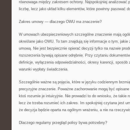
równowaga między zakresem ochrony. Najspokojniej analizować po
liczbę, lecz jako układ kilku elementów, które powinny pasować do
Zakres umowy — dlaczego OWU ma znaczenie?
W umowach ubezpieczeniowych szczególne znaczenie mają ogól
określane jako OWU. To tam znajdują się informacje o tym, jakie
umową. Nie jest bezpiecznie opierać decyzji tylko na nazwie pro
rozszerzenia bywają opisane odrębnie. Przy czytaniu dokumentó
definicje, wyłączenia odpowiedzialności, okresy karencji, sposób 
warunki wypłaty świadczenia.
Szczególnie ważne są pojęcia, które w języku codziennym brzmią
precyzyjne znaczenie. Poważne zachorowanie mogą być opisane 
ktoś rozumie je intuicyjnie. Nie prowadzi to do wniosku, że takie 
lecz że trzeba rozumieć ich zakres. Im spokojniej czytana jest 
że decyzja będzie oparta na ogólnym wrażeniu, a nie na rzeczyw
Dlaczego regularny przegląd polisy bywa potrzebny?