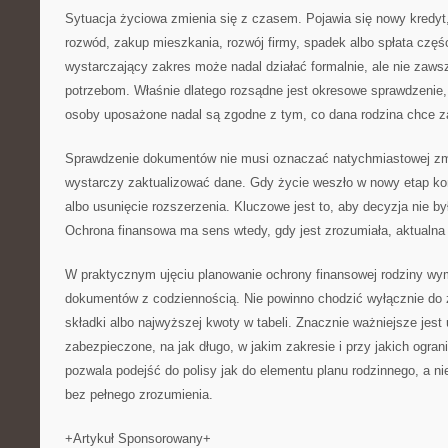
Sytuacja życiowa zmienia się z czasem. Pojawia się nowy kredyt
rozwód, zakup mieszkania, rozwój firmy, spadek albo spłata częś
wystarczający zakres może nadal działać formalnie, ale nie zaw
potrzebom. Właśnie dlatego rozsądne jest okresowe sprawdzenie,
osoby uposażone nadal są zgodne z tym, co dana rodzina chce z
Sprawdzenie dokumentów nie musi oznaczać natychmiastowej 
wystarczy zaktualizować dane. Gdy życie weszło w nowy etap k
albo usunięcie rozszerzenia. Kluczowe jest to, aby decyzja nie b
Ochrona finansowa ma sens wtedy, gdy jest zrozumiała, aktualna
W praktycznym ujęciu planowanie ochrony finansowej rodziny w
dokumentów z codziennością. Nie powinno chodzić wyłącznie do z
składki albo najwyższej kwoty w tabeli. Znacznie ważniejsze jest
zabezpieczone, na jak długo, w jakim zakresie i przy jakich ogra
pozwala podejść do polisy jak do elementu planu rodzinnego, a 
bez pełnego zrozumienia.
+Artykuł Sponsorowany+