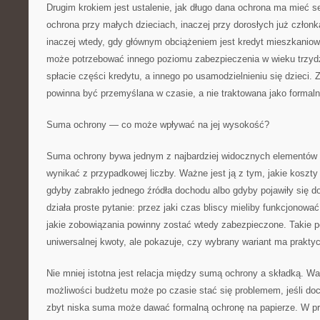
Drugim krokiem jest ustalenie, jak długo dana ochrona ma mieć s
ochrona przy małych dzieciach, inaczej przy dorosłych już członk
inaczej wtedy, gdy głównym obciążeniem jest kredyt mieszkanio
może potrzebować innego poziomu zabezpieczenia w wieku trzydzi
spłacie części kredytu, a innego po usamodzielnieniu się dzieci. 
powinna być przemyślana w czasie, a nie traktowana jako formaln
Suma ochrony — co może wpływać na jej wysokość?
Suma ochrony bywa jednym z najbardziej widocznych elementów of
wynikać z przypadkowej liczby. Ważne jest ją z tym, jakie koszty
gdyby zabrakło jednego źródła dochodu albo gdyby pojawiły się 
działa proste pytanie: przez jaki czas bliscy mieliby funkcjonować
jakie zobowiązania powinny zostać wtedy zabezpieczone. Takie po
uniwersalnej kwoty, ale pokazuje, czy wybrany wariant ma prakty
Nie mniej istotna jest relacja między sumą ochrony a składką. W
możliwości budżetu może po czasie stać się problemem, jeśli do
zbyt niska suma może dawać formalną ochronę na papierze. W pr