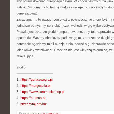
aby potem dokonać okropnego czynu. W końcu bardzo duża więks
ludzie. Zwróćmy na to trochę większą uwagę, bo naprawdę trudno
generalizować.
Zwracajmy na to uwagę, ponieważ z pewnością nie chcielibyśmy 
jednakże pomyślmy co zrobić, jeżeli wchodzi w grę wykorzystywa
Prawda jest taka, że gierki komputerowe możemy tak naprawdę w
sposobów. Weźmy chociażby pod uwagę to, że przecież dzięki 
nareszcie będziemy mieli okazję zrelaksować się. Naprawdę odno
jakiekolwiek wątpliwości. Przecież nie jest większą tajemnicą, 
relaksujące.
źródło:
———————————
1.
https://goracewegry.pl
2.
https://margoseila.pl
3.
https://www.paramedicshop.pl
4.
https://e-ursus.pl
5.
przeczytaj artykuł
CATEGORIES:
CIEKAWOSTKI