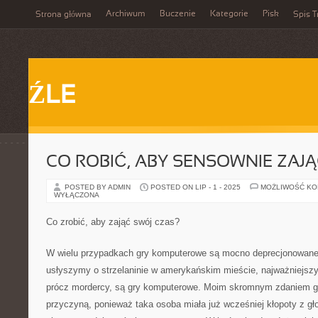
Archiwum
Buczenie
Kategorie
Pisk
Strona główna
Spis T
ŹLE
CO ROBIĆ, ABY SENSOWNIE ZAJ
POSTED BY ADMIN
POSTED ON LIP - 1 - 2025
MOŻLIWOŚĆ K
WYŁĄCZONA
Co zrobić, aby zająć swój czas?
W wielu przypadkach gry komputerowe są mocno deprecjonowane 
usłyszymy o strzelaninie w amerykańskim mieście, najważniejsz
prócz mordercy, są gry komputerowe. Moim skromnym zdaniem gi
przyczyną, ponieważ taka osoba miała już wcześniej kłopoty z gło